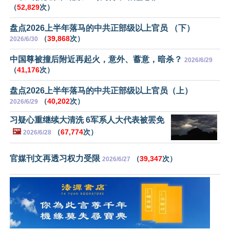
（
52,829
次）
盘点2026上半年落马的中共正部级以上官员 （下）
（
39,868
次）
2026/6/30
中国尊被撞后附近再起火，意外、蓄意，暗杀？
2026/6/29
（
41,176
次）
盘点2026上半年落马的中共正部级以上官员（上）
（
40,202
次）
2026/6/29
习疑心重继续大清洗 6军系人大代表被罢免
🖼️
（
67,774
次）
2026/6/28
官媒刊文再透习权力受限
（
39,347
次）
2026/6/27