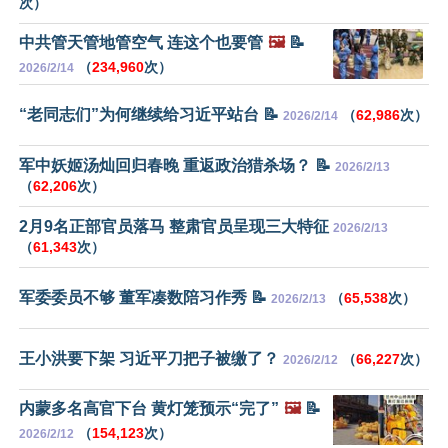
次）
中共管天管地管空气 连这个也要管
🖼️
📝
（
234,960
次）
2026/2/14
“老同志们”为何继续给习近平站台 📝
（
62,986
次）
2026/2/14
军中妖姬汤灿回归春晚 重返政治猎杀场？ 📝
2026/2/13
（
62,206
次）
2月9名正部官员落马 整肃官员呈现三大特征
2026/2/13
（
61,343
次）
军委委员不够 董军凑数陪习作秀 📝
（
65,538
次）
2026/2/13
王小洪要下架 习近平刀把子被缴了？
（
66,227
次）
2026/2/12
内蒙多名高官下台 黄灯笼预示“完了”
🖼️
📝
（
154,123
次）
2026/2/12