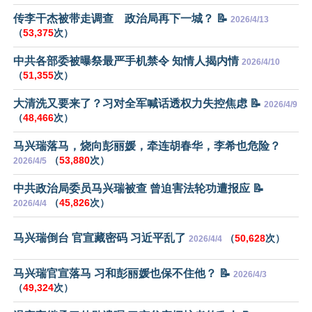
传李干杰被带走调查 政治局再下一城？ 📝
2026/4/13
（
53,375
次）
中共各部委被曝祭最严手机禁令 知情人揭内情
2026/4/10
（
51,355
次）
大清洗又要来了？习对全军喊话透权力失控焦虑 📝
2026/4/9
（
48,466
次）
马兴瑞落马，烧向彭丽媛，牵连胡春华，李希也危险？
（
53,880
次）
2026/4/5
中共政治局委员马兴瑞被查 曾迫害法轮功遭报应 📝
（
45,826
次）
2026/4/4
马兴瑞倒台 官宣藏密码 习近平乱了
（
50,628
次）
2026/4/4
马兴瑞官宣落马 习和彭丽媛也保不住他？ 📝
2026/4/3
（
49,324
次）