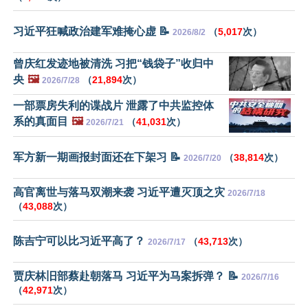
习近平狂喊政治建军难掩心虚 📝
（
5,017
次）
2026/8/2
曾庆红发迹地被清洗 习把“钱袋子”收归中
央
🖼️
（
21,894
次）
2026/7/28
一部票房失利的谍战片 泄露了中共监控体
系的真面目
🖼️
（
41,031
次）
2026/7/21
军方新一期画报封面还在下架习 📝
（
38,814
次）
2026/7/20
高官离世与落马双潮来袭 习近平遭灭顶之灾
2026/7/18
（
43,088
次）
陈吉宁可以比习近平高了？
（
43,713
次）
2026/7/17
贾庆林旧部蔡赴朝落马 习近平为马案拆弹？ 📝
2026/7/16
（
42,971
次）