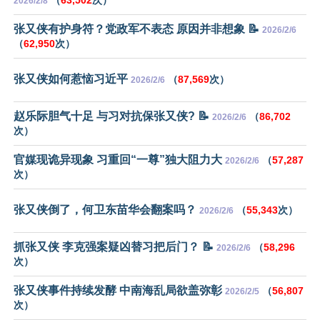
2026/2/8
张又侠有护身符？党政军不表态 原因并非想象 📝
2026/2/6
（
62,950
次）
张又侠如何惹恼习近平
（
87,569
次）
2026/2/6
赵乐际胆气十足 与习对抗保张又侠? 📝
（
86,702
2026/2/6
次）
官媒现诡异现象 习重回“一尊”独大阻力大
（
57,287
2026/2/6
次）
张又侠倒了，何卫东苗华会翻案吗？
（
55,343
次）
2026/2/6
抓张又侠 李克强案疑凶替习把后门？ 📝
（
58,296
2026/2/6
次）
张又侠事件持续发酵 中南海乱局欲盖弥彰
（
56,807
2026/2/5
次）