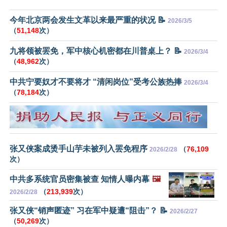
今年北京两会发生文革以来最严重的状况 📝
2026/3/5
（
51,148
次）
九将领被罢免，军中核心机密都在川普桌上？ 📝
2026/3/4
（
48,962
次）
中共宁要奴才不要将才 “清闲岗位”受考公族热捧
2026/3/4
（
78,184
次）
张又侠案成烫手山芋未被列入罢免程序
（
76,109
2026/2/28
次）
中共多系统官员密集被查 知情人曝内幕
🖼️
（
213,939
次）
2026/2/28
张又侠“销声匿迹” 习在军中疑遭“阻击”？ 📝
2026/2/27
（
50,269
次）