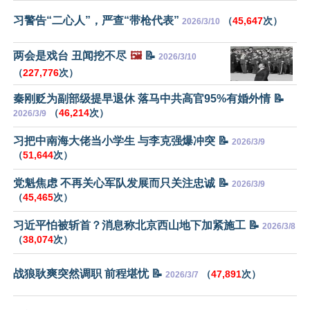
习警告“二心人”，严查“带枪代表”
（
45,647
次）
2026/3/10
两会是戏台 丑闻挖不尽
🖼️
📝
2026/3/10
（
227,776
次）
秦刚贬为副部级提早退休 落马中共高官95%有婚外情 📝
（
46,214
次）
2026/3/9
习把中南海大佬当小学生 与李克强爆冲突 📝
2026/3/9
（
51,644
次）
党魁焦虑 不再关心军队发展而只关注忠诚 📝
2026/3/9
（
45,465
次）
习近平怕被斩首？消息称北京西山地下加紧施工 📝
2026/3/8
（
38,074
次）
战狼耿爽突然调职 前程堪忧 📝
（
47,891
次）
2026/3/7