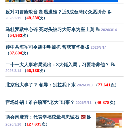
反对习冒险攻台 胡温遭难？近6成台湾民众愿拼命 📝
（
49,239
次）
2026/3/15
马杜罗狱中心碎 死对头被习大哥奉为座上宾 📝
2026/3/14
（
54,963
次）
传中共海军司令胡中明被抓 曾获苗华提拔
2026/3/14
（
37,804
次）
二十一大人事布局流出：3大佬入局，习要培养他？ 📝
（
56,136
次）
2026/3/14
北京出大事了？ 领导：别拉我下水
（
77,641
次）
2026/3/13
官场炸锅！谁在盼著“老大”出事？
（
46,878
次）
2026/3/11
两会肉麻秀：代表幸福眩晕与忠诚石
🖼️
📝
（
127,633
次）
2026/3/10