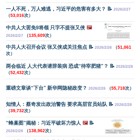
一人不死，万人难逃，习近平的危害有多大？ 📝
2026/2/27
（
53,016
次）
中共人大罢免9将领 只字不提张又侠
🖼️
（
135,609
次）
2026/2/27
中共人大召开会议 张又侠成关注焦点 📝
（
51,061
2026/2/26
次）
两会临近 人大代表请辞装病 恐成“待宰肥猪”？ 📝
2026/2/26
（
52,432
次）
重磅文章谈“下台” 新华网隐秘政变？
（
55,718
次）
2026/2/26
知情人：蔡奇发出政治警告 要求高层官员站队 📝
2026/2/26
（
39,732
次）
“蜂巢图”揭秘：习近平破坏力惊人
🖼️
📝
（
138,962
次）
2026/2/26