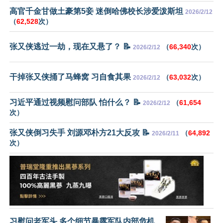
高官千金甘做土豪第5妾 迷倒哈佛校长涉爱泼斯坦
2026/2/12
（
62,528
次）
张又侠逃过一劫，现在又悬了？ 📝
（
66,340
次）
2026/2/12
干掉张又侠捅了马蜂窝 习自食其果
（
63,032
次）
2026/2/12
习近平通过视频慰问部队 怕什么？ 📝
（
61,654
2026/2/12
次）
张又侠倒习失手 刘源邓朴方21大反攻 📝
（
64,892
2026/2/11
次）
习慰问老军头 多个细节暴露军队内部危机