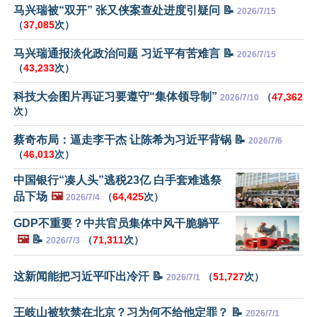
马兴瑞被“双开” 张又侠案查处进度引疑问 📝
2026/7/15
（
37,085
次）
马兴瑞通报淡化政治问题 习近平有苦难言 📝
2026/7/15
（
43,233
次）
科技大会图片再证习要遵守“集体领导制”
（
47,362
2026/7/10
次）
蔡奇布局：逼走李干杰 让陈希为习近平背锅 📝
2026/7/6
（
46,013
次）
中国银行“凑人头”逃税23亿 白手套难逃祭
品下场
🖼️
（
64,425
次）
2026/7/4
GDP不重要？中共官员集体中风干脆躺平
🖼️
📝
（
71,311
次）
2026/7/3
这新闻能把习近平吓出冷汗 📝
（
51,727
次）
2026/7/1
王岐山被软禁在北京？习为何不给他定罪？ 📝
2026/7/1