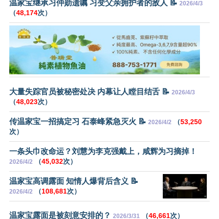
温家宝继承习仲勋遗嘱 习变父亲拥护者的敌人 📝
2026/4/3
（
48,174
次）
大量失踪官员被秘密处决 内幕让人瞠目结舌 📝
2026/4/3
（
48,023
次）
传温家宝一招搞定习 石泰峰紧急灭火 📝
（
53,250
2026/4/2
次）
一条头巾改命运？刘慧为李克强戴上，咸辉为习摘掉！
（
45,032
次）
2026/4/2
温家宝高调露面 知情人爆背后含义 📝
（
108,681
次）
2026/4/2
温家宝露面是被刻意安排的？
（
46,661
次）
2026/3/31