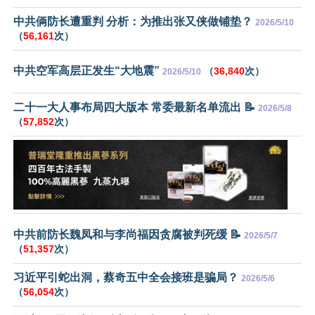
中共俩防长遭重判 分析：为推出张又侠做铺垫？
2026/5/10
（
56,161
次）
中共空军高层正发生“大地震”
（
36,840
次）
2026/5/10
二十一大人事布局四大版本 常委最新名单流出 📝
2026/5/8
（
57,852
次）
中共前防长魏凤和与李尚福因贪腐被判死缓 📝
2026/5/7
（
51,357
次）
习近平引蛇出洞，蔡奇五中全会接班是骗局？
2026/5/6
（
56,054
次）