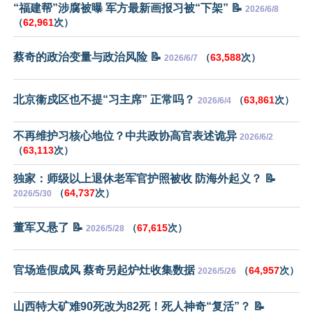
“福建帮”涉腐被曝 军方最新画报习被“下架” 📝
2026/6/8
（
62,961
次）
蔡奇的政治变量与政治风险 📝
（
63,588
次）
2026/6/7
北京衞戍区也不提“习主席” 正常吗？
（
63,861
次）
2026/6/4
不再维护习核心地位？中共政协高官表述诡异
2026/6/2
（
63,113
次）
独家：师级以上退休老军官护照被收 防海外起义？ 📝
（
64,737
次）
2026/5/30
董军又悬了 📝
（
67,615
次）
2026/5/28
官场造假成风 蔡奇另起炉灶收集数据
（
64,957
次）
2026/5/26
山西特大矿难90死改为82死！死人神奇“复活”？ 📝