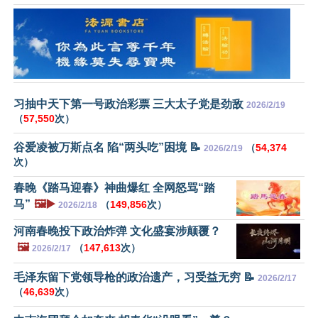
习抽中天下第一号政治彩票 三大太子党是劲敌
2026/2/19
（
57,550
次）
谷爱凌被万斯点名 陷“两头吃”困境 📝
（
54,374
2026/2/19
次）
春晚《踏马迎春》神曲爆红 全网怒骂“踏
马”
🖼️▶️
（
149,856
次）
2026/2/18
河南春晚投下政治炸弹 文化盛宴涉颠覆？
🖼️
（
147,613
次）
2026/2/17
毛泽东留下党领导枪的政治遗产，习受益无穷 📝
2026/2/17
（
46,639
次）