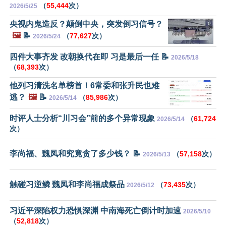
（
55,444
次）
2026/5/25
央视内鬼造反？颠倒中央，突发倒习信号？
🖼️
📝
（
77,627
次）
2026/5/24
四件大事齐发 改朝换代在即 习是最后一任 📝
2026/5/18
（
68,393
次）
他列习清洗名单榜首！6常委和张升民也难
逃？
🖼️
📝
（
85,986
次）
2026/5/14
时评人士分析“川习会”前的多个异常现象
（
61,724
2026/5/14
次）
李尚福、魏凤和究竟贪了多少钱？ 📝
（
57,158
次）
2026/5/13
触碰习逆鳞 魏凤和李尚福成祭品
（
73,435
次）
2026/5/12
习近平深陷权力恐惧深渊 中南海死亡倒计时加速
2026/5/10
（
52,818
次）