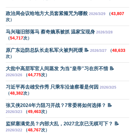
政治局会议给地方大员套紧箍咒为哪般
（
43,807
2026/3/29
次）
马兴瑞旧部落马 蔡奇嫡系被抓 温家宝现身
2026/3/28
（
54,717
次）
原广东边防总队长走私军火被判死缓 📝
（
48,633
2026/3/27
次）
大批中高层军官人间蒸发 为当“皇帝”习在所不惜 📝
（
44,775
次）
2026/3/26
习近平再去雄安作秀 只乘车沿途察看是何因
2026/3/25
（
48,382
次）
张又侠2024年力阻习开战？7常委将如何选择？ 📝
（
49,463
次）
2026/3/23
监狱塞满党员？内部大乱，2027北京已无棋可下？ 📝
（
48,767
次）
2026/3/22