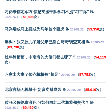
习仍未搞定军方 信息支援部队学习不提“习主席” 📝
（
51,898
次）
2026/2/24
马兴瑞或马上要成为马年首个巨虎 📝
（
53,350
次）
2026/2/22
爆料：张又侠儿子疑父亲已身亡 呼吁调查真相 📝
2026/2/21
（
63,738
次）
过年静悄悄，中南海的大佬们都去哪了？
（
54,119
2026/2/21
次）
习家出大事？传齐桥桥被“禁足”
（
57,753
次）
2026/2/20
北京官场无视禁令 妄议党魁成风 📝
（
85,610
次）
2026/2/20
传张又侠绝食濒死 习如何向红二代和将领交代？ 📝
（
60,430
次）
2026/2/19