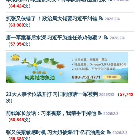
（
64,424
次）
抓张又侠错了 ！政治局大佬要习近平纠错 📝
2026/2/4
（
63,988
次）
唐一军案幕后水深 习近平为连任杀鸡儆猴？ 📝
2026/2/4
（
57,954
次）
21大人事卡位战开打 习旧同僚唐一军被判
（
57,742
2026/2/3
次）
前线军长放话：习来视察，我亲手干掉他 📝
2026/2/3
（
60,845
次）
张又侠案敏感时机 习大姐被爆4千亿石油黑金 📝
2026/2/3
（
59,686
次）