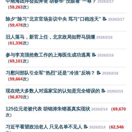
中南海团拜会如奔丧 胡春华“没眼看”一尊？
2026/2/17
（
59,263
次）
除夕“除习”北京官场妄议中央 骂习“口砲连天” 📝
2026/2/17
（
59,478
次）
旧人落马，新官上任，北京政局如野马脱缰
2026/2/16
（
61,336
次）
参与李克强抢救工作的上海医生成功逃离 📝
2026/2/16
（
69,101
次）
习慰问部队引全军“热烈”还是“冷淡”反响？ 📝
2026/2/16
（
59,664
次）
现在绝大多数人对温家宝的认知是完全错误的 📝
2026/2/15
（
56,870
次）
125位元老被代表 胡锦涛朱镕基真实现状
（
69,670
2026/2/14
次）
习近平看望政治老人 只见名单不见人 📝
（
62,546
2026/2/14