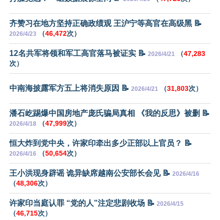
齐赞习在地方坚持正确政绩观 王沪宁等高官在高级黑 📝
（
46,472
次）
2026/4/23
12名共军将领和军工高官落马被证实 📝
（
47,283
2026/4/21
次）
中南海披露军方五上将消失原因 📝
（
31,803
次）
2026/4/21
潘石屹踢爆中国房地产庞氏骗局真相 《我的反思》被删 📝
（
47,999
次）
2026/4/18
恒大炸到党中央，许家印牵出多少正部以上官员？ 📝
（
50,654
次）
2026/4/16
王小洪现身辟谣 诡异缺席越南公安部长会见 📝
2026/4/16
（
48,306
次）
许家印当庭认罪 “党的人”注定悲剧收场 📝
2026/4/15
（
46,715
次）