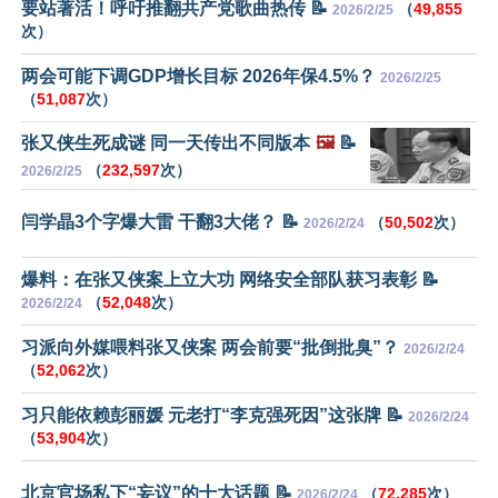
要站著活！呼吁推翻共产党歌曲热传 📝
（
49,855
2026/2/25
次）
两会可能下调GDP增长目标 2026年保4.5%？
2026/2/25
（
51,087
次）
张又侠生死成谜 同一天传出不同版本
🖼️
📝
（
232,597
次）
2026/2/25
闫学晶3个字爆大雷 干翻3大佬？ 📝
（
50,502
次）
2026/2/24
爆料：在张又侠案上立大功 网络安全部队获习表彰 📝
（
52,048
次）
2026/2/24
习派向外媒喂料张又侠案 两会前要“批倒批臭”？
2026/2/24
（
52,062
次）
习只能依赖彭丽媛 元老打“李克强死因”这张牌 📝
2026/2/24
（
53,904
次）
北京官场私下“妄议”的十大话题 📝
（
72,285
次）
2026/2/24