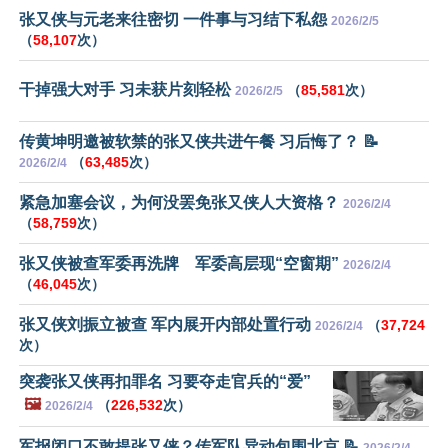
张又侠与元老来往密切 一件事与习结下私怨
2026/2/5
（
58,107
次）
干掉强大对手 习未获片刻轻松
（
85,581
次）
2026/2/5
传黄坤明邀被软禁的张又侠共进午餐 习后悔了？ 📝
（
63,485
次）
2026/2/4
紧急加塞会议，为何没罢免张又侠人大资格？
2026/2/4
（
58,759
次）
张又侠被查军委再洗牌 军委高层现“空窗期”
2026/2/4
（
46,045
次）
张又侠刘振立被查 军内展开内部处置行动
（
37,724
2026/2/4
次）
突袭张又侠再扣罪名 习要夺走官兵的“爱”
🖼️
（
226,532
次）
2026/2/4
军报闭口不敢提张又侠？传军队异动包围北京 📝
2026/2/4