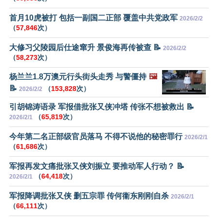
首月10虎被打 包括一副国二正部 覆盖中共党政军
2026/2/2
（
57,846
次）
大修习父陵园后仕途窜升 景俊海再传被查 📝
2026/2/2
（
58,273
次）
杨兰兰1.8万澳元行头街头走秀 与警僵持
🖼️
📝
（
153,828
次）
2026/2/2
引胡锦涛语录 军报借批张又侠冲塔 传张不想被救出 📝
（
65,819
次）
2026/2/1
今年第二名正部级官员落马 不得不说他的秘密罪行
2026/2/1
（
61,686
次）
军报再发文痛批张又侠刘振立 要推动军人行动？ 📝
（
64,418
次）
2026/2/1
军报降调批张又侠 删五宗罪 传何衞东刚刚自杀
2026/2/1
（
66,111
次）