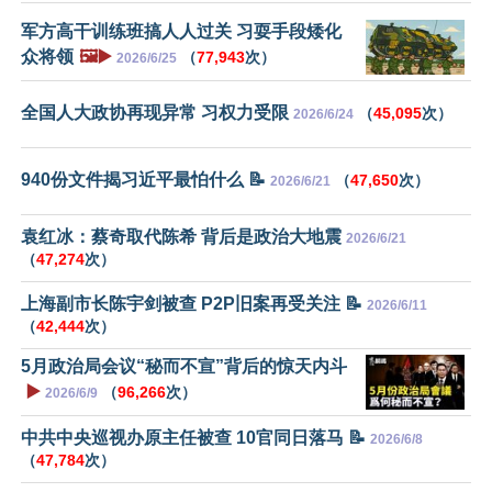
军方高干训练班搞人人过关 习耍手段矮化
众将领
🖼️▶️
（
77,943
次）
2026/6/25
全国人大政协再现异常 习权力受限
（
45,095
次）
2026/6/24
940份文件揭习近平最怕什么 📝
（
47,650
次）
2026/6/21
袁红冰：蔡奇取代陈希 背后是政治大地震
2026/6/21
（
47,274
次）
上海副市长陈宇剑被查 P2P旧案再受关注 📝
2026/6/11
（
42,444
次）
5月政治局会议“秘而不宣”背后的惊天内斗
▶️
（
96,266
次）
2026/6/9
中共中央巡视办原主任被查 10官同日落马 📝
2026/6/8
（
47,784
次）