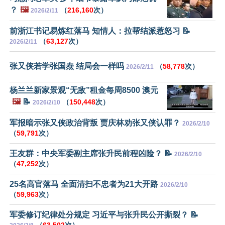
？
🖼️
（
216,160
次）
2026/2/11
前浙江书记易炼红落马 知情人：拉帮结派惹怒习 📝
（
63,127
次）
2026/2/11
张又侠若学张国焘 结局会一样吗
（
58,778
次）
2026/2/11
杨兰兰新家景观“无敌”租金每周8500 澳元
🖼️
📝
（
150,448
次）
2026/2/10
军报暗示张又侠政治背叛 贾庆林劝张又侠认罪？
2026/2/10
（
59,791
次）
王友群：中央军委副主席张升民前程凶险？ 📝
2026/2/10
（
47,252
次）
25名高官落马 全面清扫不忠者为21大开路
2026/2/10
（
59,963
次）
军委修订纪律处分规定 习近平与张升民公开撕裂？ 📝
（
63,502
次）