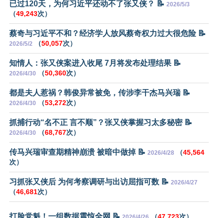
已过120天，为何习近平还动不了张又侠？ 📝
2026/5/3
（
49,243
次）
蔡奇与习近平不和？经济学人放风蔡奇权力过大很危险 📝
（
50,057
次）
2026/5/2
知情人：张又侠案进入收尾 7月将发布处理结果 📝
（
50,360
次）
2026/4/30
都是夫人惹祸？韩俊异常被免，传涉李干杰马兴瑞 📝
（
53,272
次）
2026/4/30
抓捕行动“名不正 言不顺”？张又侠掌握习太多秘密 📝
（
68,767
次）
2026/4/30
传马兴瑞审查期精神崩溃 被暗中做掉 📝
（
45,564
2026/4/28
次）
习抓张又侠后 为何考察调研与出访屈指可数 📝
2026/4/27
（
46,681
次）
打脸党魁！一组数据震惊全网 📝
（
47,723
次）
2026/4/26