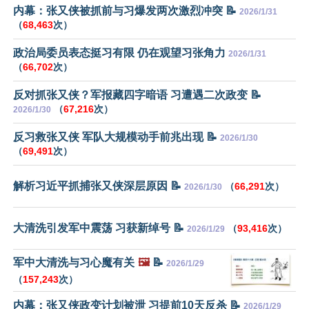
内幕：张又侠被抓前与习爆发两次激烈冲突 📝
2026/1/31
（
68,463
次）
政治局委员表态挺习有限 仍在观望习张角力
2026/1/31
（
66,702
次）
反对抓张又侠？军报藏四字暗语 习遭遇二次政变 📝
（
67,216
次）
2026/1/30
反习救张又侠 军队大规模动手前兆出现 📝
2026/1/30
（
69,491
次）
解析习近平抓捕张又侠深层原因 📝
（
66,291
次）
2026/1/30
大清洗引发军中震荡 习获新绰号 📝
（
93,416
次）
2026/1/29
军中大清洗与习心魔有关
🖼️
📝
2026/1/29
（
157,243
次）
内幕：张又侠政变计划被泄 习提前10天反杀 📝
2026/1/29