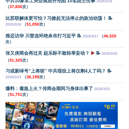
中共10家军工央企高层齐沦陷 10名院士出事
2026/3/18
（
37,830
次）
比苏联解体更可怕？习掀起无法停止的政治动荡！ 📝
（
51,050
次）
2026/3/18
推迟访华 川普连环绝杀吊打习近平 📝
（
46,520
2026/3/17
次）
张又侠两会再过关 赵乐际不敢轻举妄动？
▶️
📝
2026/3/16
（
51,325
次）
习或新绰号“上将斩” 中共现役上将仅剩4人了吗？ 📝
（
36,199
次）
2026/3/15
爆料：着急上火？传两会期间习身体出事了
2026/3/15
（
51,751
次）