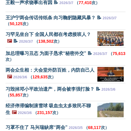
王毅一声求饶事出有因 📝
（
77,410
次）
2026/3/7
王沪宁两会传话传纸条 向习鞠躬隐藏风暴？ 📝
2026/3/7
（
50,125
次）
习罕见坐台下 全国人民都在考虑接班人？
🖼️
📝
（
138,502
次）
2026/3/7
加总理曝习丑态 为面子恳求“秘密外交” 📝
（
75,613
2026/3/7
次）
两会众生相：大会堂外防百姓，内防自己人
🖼️
（
129,635
次）
2026/3/6
习毁掉邓小平政治遗产，两会被李强打脸？ 📝
2026/3/6
（
55,857
次）
经济停滞编制滚雪球 吸血虫太多致民不聊
生
🖼️
（
231,157
次）
2026/3/6
习罩不住了 马兴瑞缺席“两会”
（
68,117
次）
2026/3/5