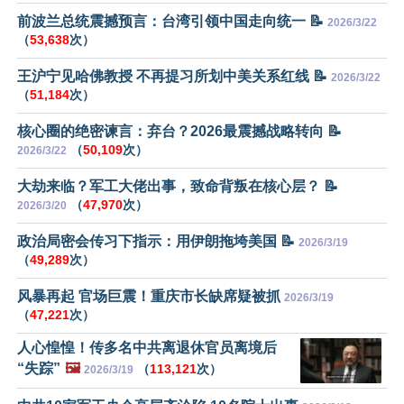
前波兰总统震撼预言：台湾引领中国走向统一 📝
2026/3/22
（
53,638
次）
王沪宁见哈佛教授 不再提习所划中美关系红线 📝
2026/3/22
（
51,184
次）
核心圈的绝密谏言：弃台？2026最震撼战略转向 📝
（
50,109
次）
2026/3/22
大劫来临？军工大佬出事，致命背叛在核心层？ 📝
（
47,970
次）
2026/3/20
政治局密会传习下指示：用伊朗拖垮美国 📝
2026/3/19
（
49,289
次）
风暴再起 官场巨震！重庆市长缺席疑被抓
2026/3/19
（
47,221
次）
人心惶惶！传多名中共离退休官员离境后
“失踪”
🖼️
（
113,121
次）
2026/3/19