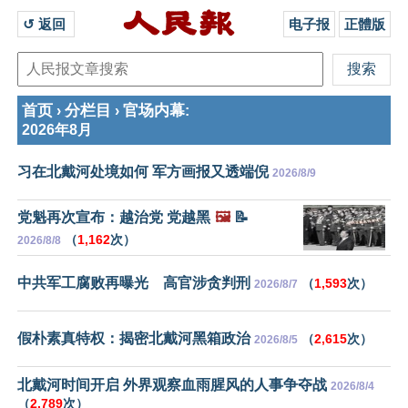
↺ 返回 
电子报
正體版
首页
分栏目
官场内幕
›
›
:
2026年8月
习在北戴河处境如何 军方画报又透端倪
2026/8/9
党魁再次宣布：越治党 党越黑
🖼️
📝
（
1,162
次）
2026/8/8
中共军工腐败再曝光 高官涉贪判刑
（
1,593
次）
2026/8/7
假朴素真特权：揭密北戴河黑箱政治
（
2,615
次）
2026/8/5
北戴河时间开启 外界观察血雨腥风的人事争夺战
2026/8/4
（
2,789
次）