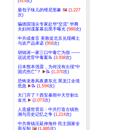
(
919
次)
最包子味儿的维尼形象
🖼️
(
1,227
次)
骗德国顶尖专家赴华“交流” 华裔
夫妇间谍案幕后黑手曝光 (
988
次)
中共或食言 美敦促北京兑现稀土
与农产品承诺 (
958
次)
胡锦涛一家三口中毒亡为假 ——
说说党官中毒案📝 (
3,938
次)
日本熊本强震，为何没有出现“中
国式伤亡”？
▶️
📝 (
1,370
次)
恐怖龙卷风夜袭东北 黑龙江全境
危急
▶️
📝 (
1,594
次)
天门开了？西安暴雨中天空射出
金光
▶️
(
2,073
次)
人造盛世背后：中共打造古镇热
潮与历史记忆之争 (
1,214
次)
中共将镇压延伸海外 民主国家全
面反制
🖼️
(
1,885
次)