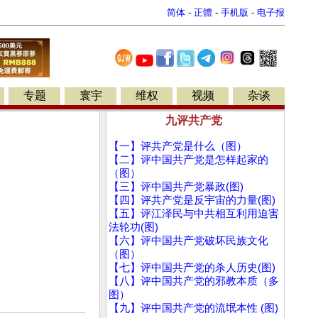
简体
-
正體
-
手机版
-
电子报
专题
寰宇
维权
视频
杂谈
九评共产党
【一】评共产党是什么（图）
【二】评中国共产党是怎样起家的
（图）
【三】评中国共产党暴政(图)
【四】评共产党是反宇宙的力量(图)
【五】评江泽民与中共相互利用迫害
法轮功(图)
【六】评中国共产党破坏民族文化
（图）
【七】评中国共产党的杀人历史(图)
【八】评中国共产党的邪教本质（多
图）
【九】评中国共产党的流氓本性 (图)