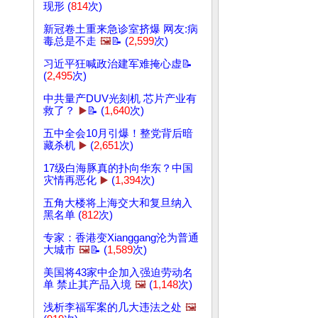
现形 (
814
次)
新冠卷土重来急诊室挤爆 网友:病
毒总是不走
🖼️
📝 (
2,599
次)
习近平狂喊政治建军难掩心虚📝
(
2,495
次)
中共量产DUV光刻机 芯片产业有
救了？
▶️
📝 (
1,640
次)
五中全会10月引爆！整党背后暗
藏杀机
▶️
(
2,651
次)
17级白海豚真的扑向华东？中国
灾情再恶化
▶️
(
1,394
次)
五角大楼将上海交大和复旦纳入
黑名单 (
812
次)
专家：香港变Xianggang沦为普通
大城市
🖼️
📝 (
1,589
次)
美国将43家中企加入强迫劳动名
单 禁止其产品入境
🖼️
(
1,148
次)
浅析李福军案的几大违法之处
🖼️