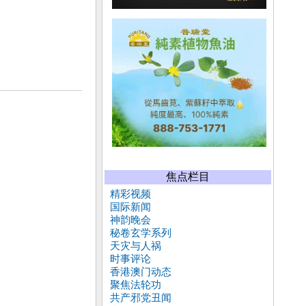
焦点栏目
精彩视频
国际新闻
神韵晚会
秘卷玄学系列
天灾与人祸
时事评论
香港澳门动态
聚焦法轮功
共产邪党丑闻