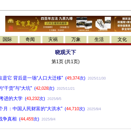
国际
奇闻
灾祸
万象
生活
文化
晓观天下
第1页 (共1页)
是它 背后是一场“人口大迁移”
(
49,374
次)
2025/11/30
“干货”与“大坑”
(
42,028
次)
2025/11/21
难考进的大学
(
43,232
次)
2025/9/5
个月：中国人民财富的“大洪水”
(
44,710
次)
2025/9/4
战争真相
(
44,459
次)
2025/9/4