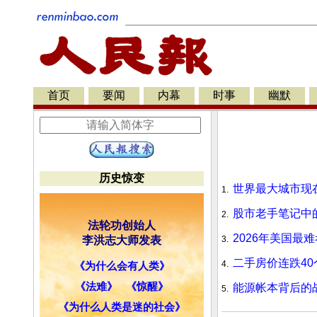
首页
要闻
内幕
时事
幽默
历史惊变
世界最大城市现在
1.
股市老手笔记中的
2.
法轮功创始人
2026年美国最
李洪志大师发表
3.
二手房价连跌40
4.
《为什么会有人类》
《法难》
《惊醒》
能源帐本背后的
5.
《为什么人类是迷的社会》