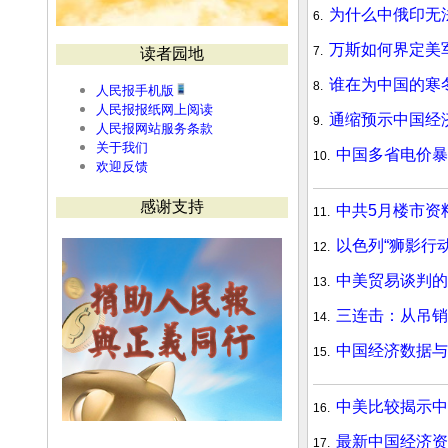
为什么中俄印无
6.
万斯如何界定美
7.
读者园地
谁在为中国的寒
8.
人民报手机版
人民报报纸网上阅读
通缩预示中国经
9.
人民报网站服务条款
关于我们
中国多省电价暴
10.
欢迎反馈
感谢支持
中共5月楼市
11.
以色列“狮影行
12.
中美贸易谈判
13.
三连击：从吊销
14.
中国经济数据
15.
中美比较揭示
16.
最新中国经济
17.