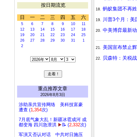
按日期流览
蚂蚁集团不再
18.
日
一
二
三
四
五
六
川普3个月：
19.
5
6
7
8
9
10
11
12
13
14
15
16
17
18
中美博弈最新动
20.
19
20
21
22
23
24
25
26
27
28
29
30
31
1
2
美国宣布禁止辉
21.
贝森特：关税
22.
重点推荐文章
2026年8月3日
涉助亲共宣传网络 美科技富豪
遭查 (
1,354
次)
7月底气象大乱！新疆冰雹成河 成
都变海 四川急泄洪
▶️
📝 (
2,332
次)
军演又否认对话 中共对日施压