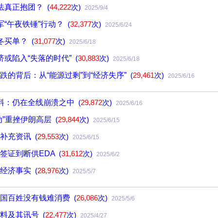
法真正抱团？
(
44,222
次)
2025/9/4
军“午夜铁锤”行动？
(
32,377
次)
2025/6/24
冬买单？
(
31,077
次)
2025/6/18
济或陷入“失落的时代”
(
30,883
次)
2025/6/18
跌的背后：从“能源过剩”到“经济失序”
(
29,461
次)
2025/6/16
资料：仍在全线崩溃之中
(
29,872
次)
2025/6/16
动”重挫伊朗高层
(
29,844
次)
2025/6/15
的补充资讯
(
29,553
次)
2025/6/15
签证到断供EDA
(
31,612
次)
2025/6/2
与经济事实
(
28,976
次)
2025/5/7
中国百姓没有钱难消费
(
26,086
次)
2025/5/6
资料及其讯号
(
22,477
次)
2025/4/27