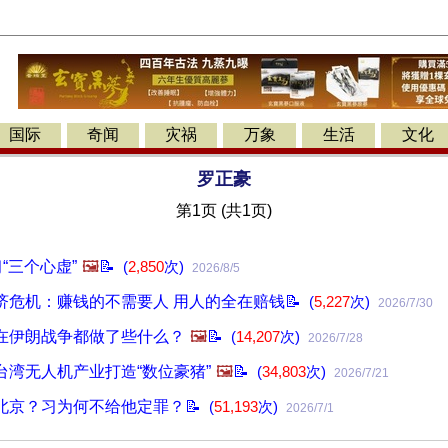
国际
奇闻
灾祸
万象
生活
文化
罗正豪
第1页 (共1页)
“三个心虚”
🖼️
📝
(
2,850
次)
2026/8/5
济危机：赚钱的不需要人 用人的全在赔钱📝
(
5,227
次)
2026/7/30
在伊朗战争都做了些什么？
🖼️
📝
(
14,207
次)
2026/7/28
台湾无人机产业打造“数位豪猪”
🖼️
📝
(
34,803
次)
2026/7/21
北京？习为何不给他定罪？📝
(
51,193
次)
2026/7/1