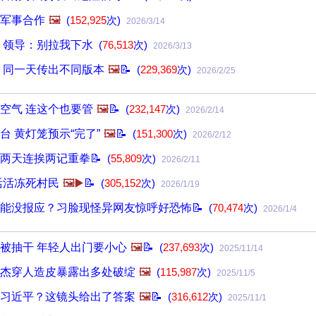
军事合作
🖼️
(
152,925
次)
2026/3/14
 领导：别拉我下水
(
76,513
次)
2026/3/13
 同一天传出不同版本
🖼️
📝
(
229,369
次)
2026/2/25
空气 连这个也要管
🖼️
📝
(
232,147
次)
2026/2/14
台 黄灯笼预示“完了”
🖼️
📝
(
151,300
次)
2026/2/12
两天连挨两记重拳📝
(
55,809
次)
2026/2/11
活活冻死村民
🖼️▶️
📝
(
305,152
次)
2026/1/19
能没报应？习脸现怪异网友惊呼好恐怖📝
(
70,474
次)
2026/1/4
被抽干 年轻人出门要小心
🖼️
📝
(
237,693
次)
2025/11/14
杰穿人造皮暴露出多处破绽
🖼️
(
115,987
次)
2025/11/5
习近平？这镜头给出了答案
🖼️
📝
(
316,612
次)
2025/11/1