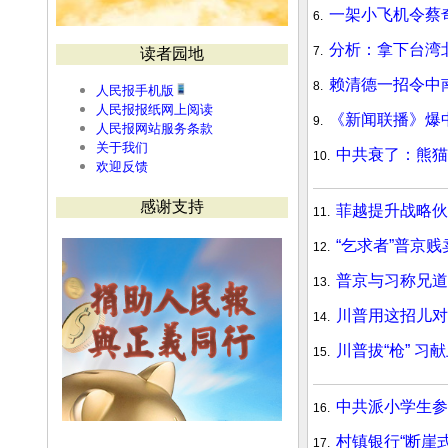
一架小飞机令蔡
6.
分析：拿下台湾
7.
读者园地
赖清德一招令中
8.
人民报手机版
人民报报纸网上阅读
《新闻联播》爆
9.
人民报网站服务条款
关于我们
中共衰了：熊猫
10.
欢迎反馈
感谢支持
菲越提升战略伙
11.
“乞求者”普京贱
12.
普京与习称兄道
13.
川普用这招儿对
14.
川普拔“枪” 习
15.
中共派小学生参
16.
村镇银行“断崖
17.