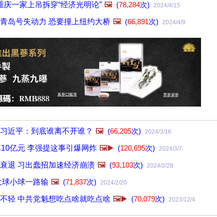
重庆一家上吊拆穿“经济光明论”
🖼️
(
78,284
次)
2024/4/15
青岛号失动力 恐要撞上纽约大桥
🖼️
(
66,891
次)
2024/4/9
习近平：到底谁离不开谁？
🖼️
(
66,205
次)
2024/3/16
掉10亿元 李强提这事引爆网炸
🖼️▶️
(
120,695
次)
2024/3/7
衰退 习出蠢招加速经济崩溃
🖼️
(
93,103
次)
2024/2/28
大球小球一路输
🖼️
(
71,837
次)
2024/2/20
不轻 中共党魁想吃点啥就吃点啥
🖼️▶️
(
70,079
次)
2023/12/4