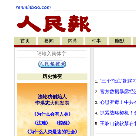
首页
要闻
内幕
时事
幽默
历史惊变
“三个托底”暴露习
1.
官方数据暴露经
2.
法轮功创始人
心思歹毒！中共
李洪志大师发表
3.
抓紧战略契机！
4.
《为什么会有人类》
《法难》
《惊醒》
王岐山被软禁在
5.
《为什么人类是迷的社会》