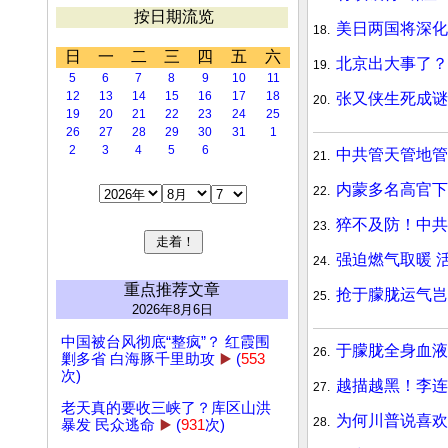
按日期流览
美日两国将深化
18.
日
一
二
三
四
五
六
北京出大事了？
19.
5
6
7
8
9
10
11
12
13
14
15
16
17
18
张又侠生死成谜
20.
19
20
21
22
23
24
25
26
27
28
29
30
31
1
2
3
4
5
6
中共管天管地管
21.
内蒙多名高官下
22.
猝不及防！中共
23.
强迫燃气取暖 
24.
重点推荐文章
抢于朦胧运气岂
25.
2026年8月6日
中国被台风彻底“整疯”？ 红霞围
于朦胧全身血液
26.
剿多省 白海豚千里助攻
▶️
(
553
次)
越描越黑！李连
27.
老天真的要收三峡了？库区山洪
为何川普说喜欢
28.
暴发 民众逃命
▶️
(
931
次)