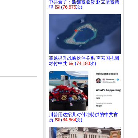
中共衰了：熊猫被退货 赵立坚被调
职
🖼️
(
76,875
次)
菲越提升战略伙伴关系 声索国抱团
对付中共
🖼️
(
74,180
次)
川普用这招儿对付吃特供的中共官
员
🖼️
(
84,964
次)