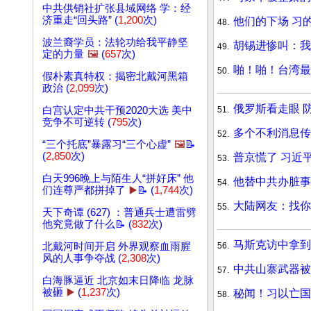
中共供销社扩张县域网络 学：经
济重走“回头路” (
1,200
次)
他们的下场 习
48.
波兰裔学员：法轮功给我平静坚
胡锡进惨叫：
49.
定的力量
🖼️
(
657
次)
啪！啪！台湾最
50.
假朴素真特权：揭密北戴河黑箱
政治 (
2,099
次)
俄罗斯看走眼 
51.
白宫认定中共干预2020大选 美中
竞争不可逆转 (
795
次)
多个不利消息传
52.
“三个托底”暴露习“三个心虚”
🖼️
📝
(
2,850
次)
普京慌了 习近
53.
白天996晚上与陌生人“拼好床” 他
他替中共办脏事
54.
们连尊严都拼掉了
▶️
📝 (
1,744
次)
大陆网友：找你
55.
天下奇谭 (627) ：普通兵士遭雷劈
他究竟做了什么📝 (
832
次)
马斯克访中拿到
56.
北戴河时间开启 外界观察血雨腥
风的人事争夺战 (
2,308
次)
中共山寨武器被
57.
白海豚逼近 北京如末日降临 龙脉
被砸
▶️
(
1,237
次)
秘闻！习以亡国
58.