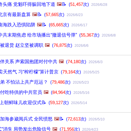
奇头痛 党魁吓得躲回地下道
🖼️
📝
(
51,457
次)
2026/6/28
北京有最新盘算
🖼️
📝
(
57,665
次)
2026/6/23
南海跌入恐惧陷阱
🖼️
📝
(
65,665
次)
2026/6/17
中共末期焦虑 给市场播出“撤退信号弹”
(
55,367
次)
2026/6/8
被退货 赵立坚被调职
🖼️
(
76,875
次)
2026/6/6
伴关系 声索国抱团对付中共
🖼️
(
74,180
次)
2026/6/3
卖天然气 习“榨柠檬”算计普京
(
79,164
次)
2026/5/25
弟 不怕沾上共产厄运？
(
79,486
次)
2026/5/23
付吃特供的中共官员
🖼️
(
84,964
次)
2026/5/16
献上朝鲜味儿欢迎仪式📝
(
59,127
次)
2026/5/14
加海参崴阅兵式 全民愤怒
🖼️
📝
(
72,613
次)
2026/5/10
式”消失 局势发出危险信号
🖼️
(
71,956
次)
2026/4/23