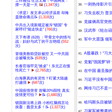
工作难找 生活太难！中国网友：
一则热传影片引
36.
撑一天是一天
🖼️
(
1,347
次)
习失去权力 普
《求是》发文承认经济温差 却掩
37.
盖致命痛点📝 (
1,318
次)
党媒俩高官突然
38.
中共出入境新规定被斥“锁国” 专
家呼吁“能走快走” (
766
次)
汉武帝《轮台诏
39.
天下奇谭 (628) ：甲骨文中的情与
军中大震荡 领
40.
战：妇好与武丁的千古绝唱 (
552
次)
A股暴跌！“习
41.
冒领美救助贷款被控 又一中共国
企被曝光📝 (
639
次)
党魁“强国梦”碎
42.
长春官场罕见“掀桌”！东北正在慢
性死亡？
▶️
(
2,765
次)
在中国 最丢脸
43.
白海豚真的有灵性？盯紧大陆越
习近平没有中国
44.
打越强
▶️
(
687
次)
网传习已不是一
45.
中国疫情突变 首曝20%阳性 真实
疫情更可怕？
▶️
📝 (
1,680
次)
哈玛斯头目被斩
46.
锁国新法将上路 小粉红脑残言论
挨轰：蠢货太多！📝 (
1,327
次)
习家军被整肃的
47.