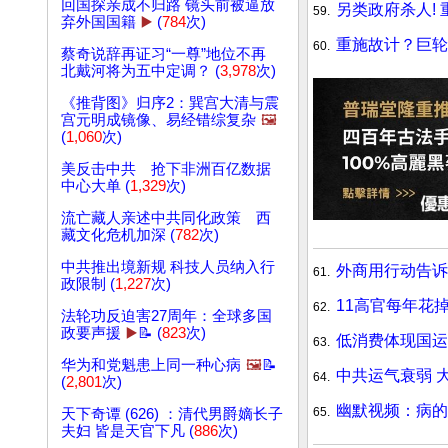
回国探亲成不归路 镜头前被逼放
另类政府杀人! 
59.
弃外国国籍
▶️
(
784
次)
重施故计？巨轮
60.
蔡奇说辞再证习“一尊”地位不再
北戴河将为五中定调？ (
3,978
次)
《推背图》归序2：巽宫大清与震
宫元明成镜像、易经错综复杂
🖼️
(
1,060
次)
美反击中共 抢下非洲百亿数据
中心大单 (
1,329
次)
流亡藏人亲述中共同化政策 西
藏文化危机加深 (
782
次)
中共推出境新规 科技人员纳入行
外商用行动告诉
61.
政限制 (
1,227
次)
11高官每年花
62.
法轮功反迫害27周年：全球多国
政要声援
▶️
📝 (
823
次)
低消费体现国运
63.
华为和党魁患上同一种心病
🖼️
📝
中共运气衰弱 
64.
(
2,801
次)
幽默视频：病的
65.
天下奇谭 (626) ：清代男爵嫡长子
夫妇 皆是天官下凡 (
886
次)