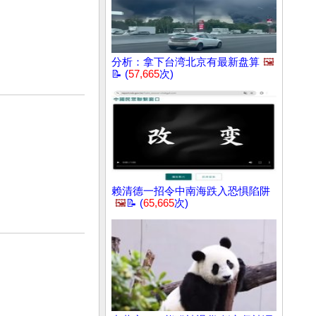
分析：拿下台湾北京有最新盘算
🖼️
📝 (
57,665
次)
赖清德一招令中南海跌入恐惧陷阱
🖼️
📝 (
65,665
次)