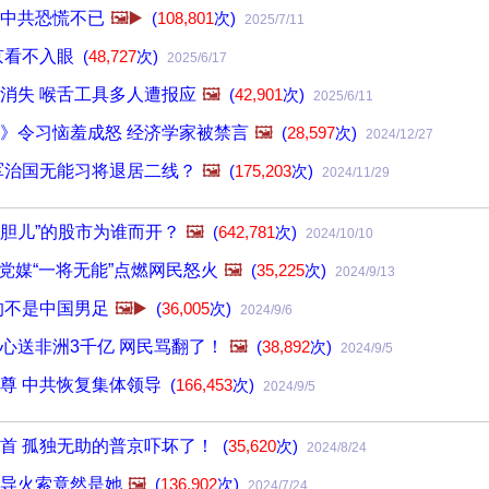
中共恐慌不已
🖼️▶️
(
108,801
次)
2025/7/11
京看不入眼
(
48,727
次)
2025/6/17
消失 喉舌工具多人遭报应
🖼️
(
42,901
次)
2025/6/11
》令习恼羞成怒 经济学家被禁言
🖼️
(
28,597
次)
2024/12/27
军治国无能习将退居二线？
🖼️
(
175,203
次)
2024/11/29
大胆儿”的股市为谁而开？
🖼️
(
642,781
次)
2024/10/10
 党媒“一将无能”点燃网民怒火
🖼️
(
35,225
次)
2024/9/13
的不是中国男足
🖼️▶️
(
36,005
次)
2024/9/6
心送非洲3千亿 网民骂翻了！
🖼️
(
38,892
次)
2024/9/5
尊 中共恢复集体领导
(
166,453
次)
2024/9/5
首 孤独无助的普京吓坏了！
(
35,620
次)
2024/8/24
导火索竟然是她
🖼️
(
136,902
次)
2024/7/24