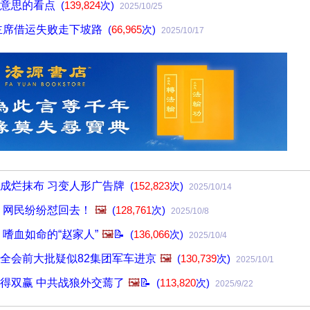
有意思的看点
(
139,824
次)
2025/10/25
主席借运失败走下坡路
(
66,965
次)
2025/10/17
成烂抹布 习变人形广告牌
(
152,823
次)
2025/10/14
 网民纷纷怼回去！
🖼️
(
128,761
次)
2025/10/8
 嗜血如命的“赵家人”
🖼️
📝
(
136,066
次)
2025/10/4
全会前大批疑似82集团军车进京
🖼️
(
130,739
次)
2025/10/1
得双赢 中共战狼外交蔫了
🖼️
📝
(
113,820
次)
2025/9/22