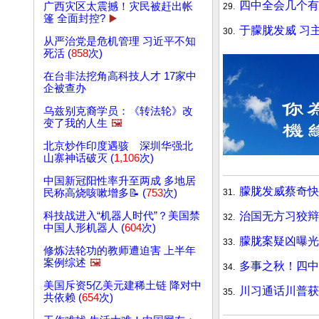
四中全会几个
广西灾区太震撼！灾民被赶出帐
29.
篷 全面封控?
▶️
于朦胧发威 习
30.
从严治党是危机管理 习近平不知
死活 (
858
次)
在台非法挖角高科技人才 17家中
企被查办
乌兹别克裔学员：《转法轮》改
变了我的人生
🖼️
北京炒作印度遇骇 深圳华强北
山寨神话破灭 (
1,106
次)
中国新冠阳性率升至两成 多地居
朦胧发威蔡奇快
31.
民称高烧咳嗽增多📝 (
753
次)
治国无方习狡辩
科技战进入“机器人时代”？美国禁
32.
中国人形机器人 (
604
次)
朦胧案疑凶曝光
33.
修炼法轮功的教师遭迫害 上半年
案例综述
🖼️
多事之秋！四中
34.
美国斥资5亿美元建稀土链 降对中
川习通话川普获
35.
共依赖 (
654
次)