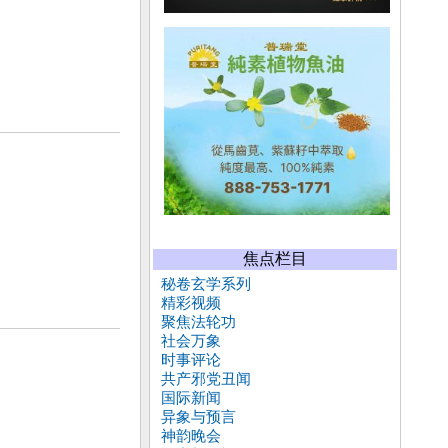
焦点栏目
秘卷玄学系列
精彩视频
聚焦法轮功
社会万象
时事评论
共产邪党丑闻
国际新闻
异象与预言
神韵晚会