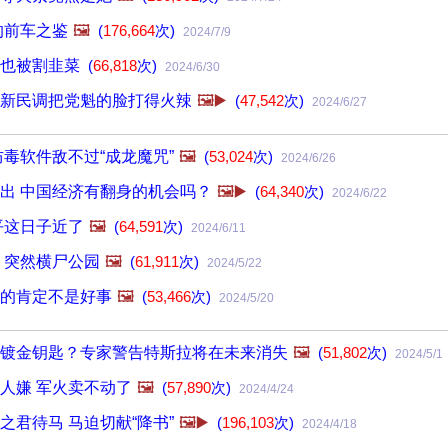
的前车之鉴
🖼️
(
176,664
次)
2024/7/9
我也被割韭菜
(
66,818
次)
2024/6/30
新民调把党魁的脸打得火辣
🖼️▶️
(
47,542
次)
2024/6/27
防毒软件敌不过“成龙魔咒”
🖼️
(
53,024
次)
2024/6/26
出 中国经济有翻身的机会吗？
🖼️▶️
(
64,340
次)
2024/6/22
平这日子近了
🖼️
(
64,591
次)
2024/6/11
 突然横尸公园
🖼️
(
61,911
次)
2024/5/22
的肯定不是好事
🖼️
(
53,466
次)
2024/5/20
镀金钥匙？专家警告特斯拉将在未来消失
🖼️
(
51,802
次)
2024/5/1
人嫌 军火卖不动了
🖼️
(
57,890
次)
2024/4/24
之君待马 马迫切献“降书”
🖼️▶️
(
196,103
次)
2024/4/18