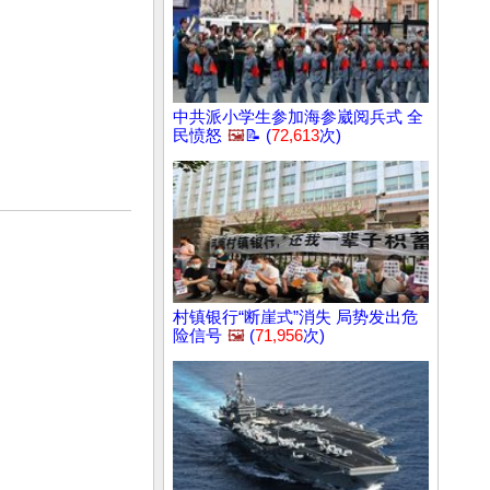
中共派小学生参加海参崴阅兵式 全
民愤怒
🖼️
📝 (
72,613
次)
村镇银行“断崖式”消失 局势发出危
险信号
🖼️
(
71,956
次)