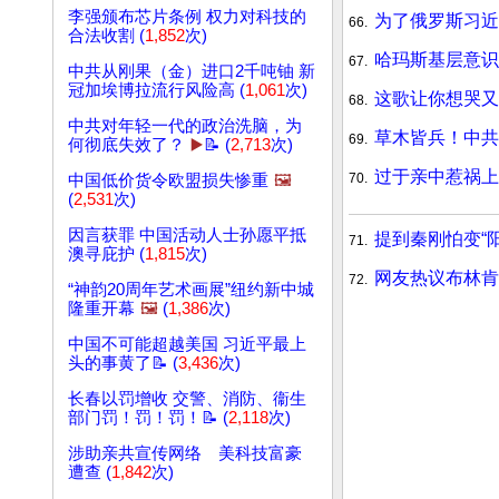
李强颁布芯片条例 权力对科技的
为了俄罗斯习近
66.
合法收割 (
1,852
次)
哈玛斯基层意识
67.
中共从刚果（金）进口2千吨铀 新
冠加埃博拉流行风险高 (
1,061
次)
这歌让你想哭又
68.
中共对年轻一代的政治洗脑，为
草木皆兵！中共
69.
何彻底失效了？
▶️
📝 (
2,713
次)
过于亲中惹祸上
70.
中国低价货令欧盟损失惨重
🖼️
(
2,531
次)
因言获罪 中国活动人士孙愿平抵
提到秦刚怕变“阳
71.
澳寻庇护 (
1,815
次)
网友热议布林肯
72.
“神韵20周年艺术画展”纽约新中城
隆重开幕
🖼️
(
1,386
次)
中国不可能超越美国 习近平最上
头的事黄了📝 (
3,436
次)
长春以罚增收 交警、消防、衞生
部门罚！罚！罚！📝 (
2,118
次)
涉助亲共宣传网络 美科技富豪
遭查 (
1,842
次)