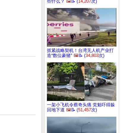
些什么？
🖼️
📝 (
14,207
次)
抓紧战略契机！台湾无人机产业打
造“数位豪猪”
🖼️
📝 (
34,803
次)
一架小飞机令蔡奇头痛 党魁吓得躲
回地下道
🖼️
📝 (
51,457
次)