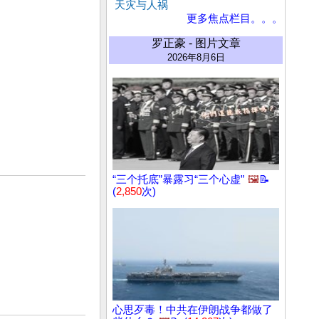
天灾与人祸
更多焦点栏目。。。
罗正豪 - 图片文章
2026年8月6日
“三个托底”暴露习“三个心虚”
🖼️
📝
(
2,850
次)
心思歹毒！中共在伊朗战争都做了