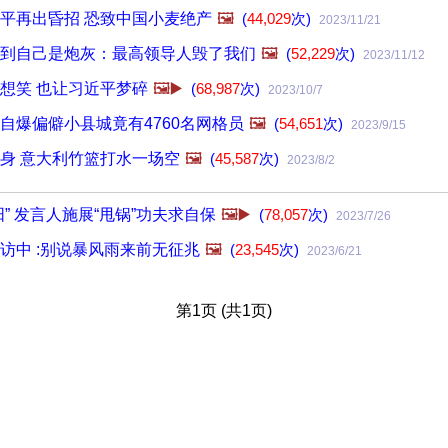
平再出昏招 恐致中国小麦绝产
🖼️
(
44,029
次)
2023/11/21
到自己是炮灰：最高领导人毁了我们
🖼️
(
52,229
次)
2023/11/12
想笑 也让习近平梦碎
🖼️▶️
(
68,987
次)
2023/10/7
自爆偏僻小县城竟有4760名网格员
🖼️
(
54,651
次)
2023/9/15
身 意大利竹篮打水一场空
🖼️
(
45,587
次)
2023/8/2
” 发言人施展“甩锅”功夫求自保
🖼️▶️
(
78,057
次)
2023/7/26
访中 :别说暴风雨来前无征兆
🖼️
(
23,545
次)
2023/6/21
第1页 (共1页)