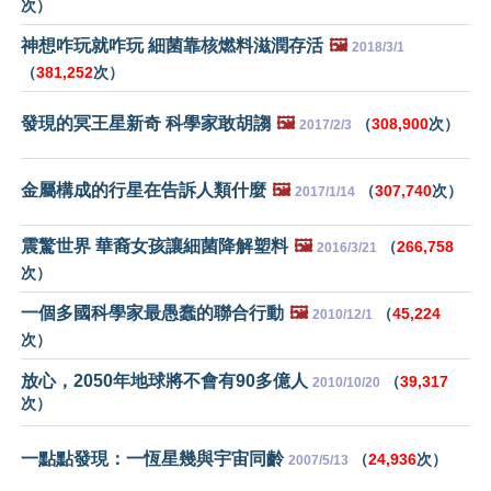
次）
神想咋玩就咋玩 細菌靠核燃料滋潤存活
🖼️
2018/3/1
（
381,252
次）
發現的冥王星新奇 科學家敢胡謅
🖼️
（
308,900
次）
2017/2/3
金屬構成的行星在告訴人類什麼
🖼️
（
307,740
次）
2017/1/14
震驚世界 華裔女孩讓細菌降解塑料
🖼️
（
266,758
2016/3/21
次）
一個多國科學家最愚蠢的聯合行動
🖼️
（
45,224
2010/12/1
次）
放心，2050年地球將不會有90多億人
（
39,317
2010/10/20
次）
一點點發現：一恆星幾與宇宙同齡
（
24,936
次）
2007/5/13