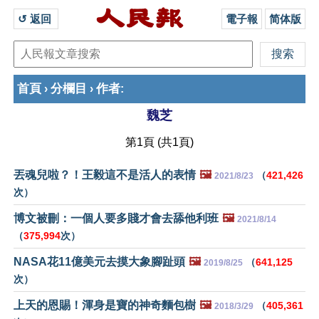
↺ 返回 
電子報
简体版
首頁
分欄目
作者
›
›
:
魏芝
第1頁 (共1頁)
丟魂兒啦？！王毅這不是活人的表情
🖼️
（
421,426
2021/8/23
次）
博文被刪：一個人要多賤才會去舔他利班
🖼️
2021/8/14
（
375,994
次）
NASA花11億美元去摸大象腳趾頭
🖼️
（
641,125
2019/8/25
次）
上天的恩賜！渾身是寶的神奇麵包樹
🖼️
（
405,361
2018/3/29