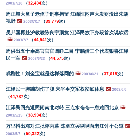
（
32,434
次）
2003/7/20
周正毅大舅子老侄子刑事拘留 江绵恒闷声大发财没出朱胡
视野
🖼️
（
39,779
次）
2003/7/17
吴邦国再赴沪教唆陈良宇顽抗 江泽民放下身段首次说软话
🖼️
（
44,941
次）
2003/7/7
周供出五十余高官官官圆睁二目 李鹏借三个代表狠将江泽
民一军
🖼️
（
44,575
次）
2003/6/23
戏剧性！刘金宝就是这样落网的
🖼️
（
37,618
次）
2003/6/21
江泽民一脚踹胡伤了腿 宋平令交军权彻底休息
🖼️
2003/6/6
（
44,787
次）
江泽民回光返照闹南北对峙 三点水奄奄一息难回北京
🖼️
（
38,934
次）
2003/5/15
万里抖出邓对江批评内幕 陈至立哭咧咧向老江讨个公道
🖼️
（
50,322
次）
2003/5/7