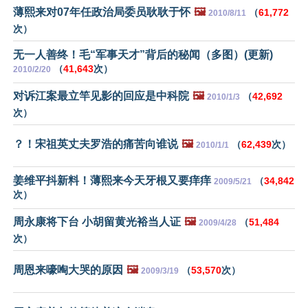
薄熙来对07年任政治局委员耿耿于怀
🖼️
（
61,772
2010/8/11
次）
无一人善终！毛“军事天才”背后的秘闻（多图）(更新)
（
41,643
次）
2010/2/20
对诉江案最立竿见影的回应是中科院
🖼️
（
42,692
2010/1/3
次）
？！宋祖英丈夫罗浩的痛苦向谁说
🖼️
（
62,439
次）
2010/1/1
姜维平抖新料！薄熙来今天牙根又要痒痒
（
34,842
2009/5/21
次）
周永康将下台 小胡留黄光裕当人证
🖼️
（
51,484
2009/4/28
次）
周恩来嚎啕大哭的原因
🖼️
（
53,570
次）
2009/3/19