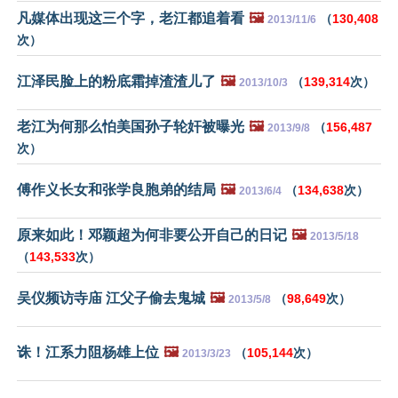
凡媒体出现这三个字，老江都追着看
🖼️
（
130,408
2013/11/6
次）
江泽民脸上的粉底霜掉渣渣儿了
🖼️
（
139,314
次）
2013/10/3
老江为何那么怕美国孙子轮奸被曝光
🖼️
（
156,487
2013/9/8
次）
傅作义长女和张学良胞弟的结局
🖼️
（
134,638
次）
2013/6/4
原来如此！邓颖超为何非要公开自己的日记
🖼️
2013/5/18
（
143,533
次）
吴仪频访寺庙 江父子偷去鬼城
🖼️
（
98,649
次）
2013/5/8
诛！江系力阻杨雄上位
🖼️
（
105,144
次）
2013/3/23