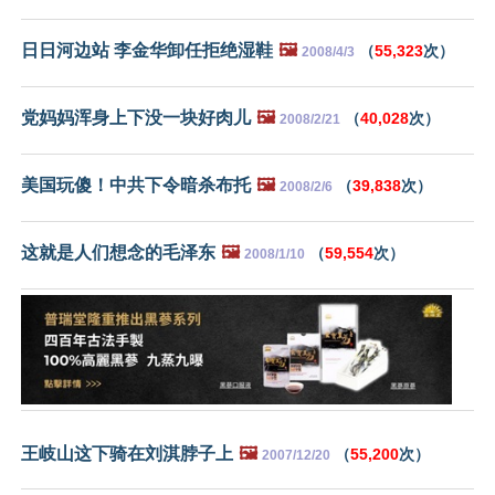
日日河边站 李金华卸任拒绝湿鞋
🖼️
（
55,323
次）
2008/4/3
党妈妈浑身上下没一块好肉儿
🖼️
（
40,028
次）
2008/2/21
美国玩傻！中共下令暗杀布托
🖼️
（
39,838
次）
2008/2/6
这就是人们想念的毛泽东
🖼️
（
59,554
次）
2008/1/10
王岐山这下骑在刘淇脖子上
🖼️
（
55,200
次）
2007/12/20