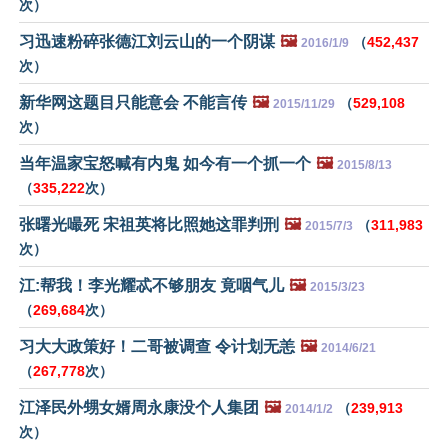
次）
习迅速粉碎张德江刘云山的一个阴谋
🖼️
（
452,437
2016/1/9
次）
新华网这题目只能意会 不能言传
🖼️
（
529,108
2015/11/29
次）
当年温家宝怒喊有内鬼 如今有一个抓一个
🖼️
2015/8/13
（
335,222
次）
张曙光嘬死 宋祖英将比照她这罪判刑
🖼️
（
311,983
2015/7/3
次）
江:帮我！李光耀忒不够朋友 竟咽气儿
🖼️
2015/3/23
（
269,684
次）
习大大政策好！二哥被调查 令计划无恙
🖼️
2014/6/21
（
267,778
次）
江泽民外甥女婿周永康没个人集团
🖼️
（
239,913
2014/1/2
次）