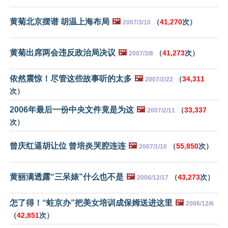
黄菊北京摆谱 胡温上海布局
🖼️
（
41,270
次）
2007/3/10
黄菊出席两会违反政治局决议
🖼️
（
41,273
次）
2007/3/8
依然震惊！尽管这些故事听的太多
🖼️
（
34,311
2007/2/22
次）
2006年最后一份中央文件竟是为这
🖼️
（
33,337
2007/2/11
次）
曾庆红逼胡让位 曾培炎哭腔连连
🖼️
（
55,850
次）
2007/1/10
黄丽满透露“三呆婊”什么也不是
🖼️
（
43,273
次）
2006/12/17
怎了得！“蛀京办”把美女培训成保姆送进这里
🖼️
2006/12/6
（
42,851
次）