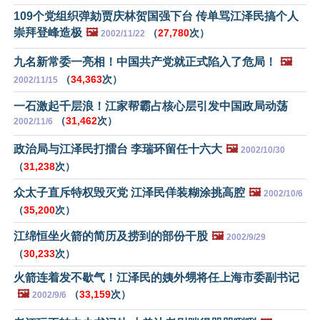
109个党组织弹劾贾庆林贺国强下台 传单骂江泽民搞个人
崇拜登峰造极
🖼️
（
27,780
次）
2002/11/22
九名新常委一亮相！中国共产党就正式陷入了危局！
🖼️
（
34,363
次）
2002/11/15
一石激起千层浪！江家帮霸占核心层引发中国政局动荡
（
31,462
次）
2002/11/6
政治局与江泽民打擂台 李瑞环留任十六大
🖼️
2002/10/30
（
31,238
次）
众太子直斥特权毁灭党 江泽民佯装糊涂挑高腔
🖼️
2002/10/6
（
35,200
次）
江绵恒坐火箭的简历及捞到的部份干股
🖼️
2002/9/29
（
30,233
次）
火箭连着发不歇气！江泽民的姨外甥将任上海市委副书记
🖼️
（
33,159
次）
2002/9/6