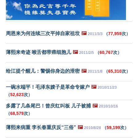
周恩来为何连续三次平掉自家祖坟
🖼️
（
77,959
次）
2011/3/3
薄熙来奇迹 喉舌都带癌细胞儿
🖼️
（
60,767
次）
2011/2/5
给江提个醒儿：警惕你身边的泄密
🖼️
（
65,310
次）
2011/1/8
一碗水端平！毛泽东嫂子是革命专嫁户
🖼️
2010/11/23
（
52,623
次）
多露了几条尾巴！曾庆红叫板 儿子被捕
🖼️
2010/10/16
（
68,579
次）
薄熙来病重 李长春重庆反“三俗”
🖼️
（
59,199
次）
2010/8/28