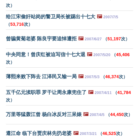
次）
给江宋偷奸站岗的警卫局长被踢出十七大
🖼️
2007/7/5
（
53,716
次）
曾骗黄菊老婆 陈良宇要追悼遭拒
🖼️
（
51,197
次）
2007/6/27
中央同意！曾庆红被迫写信十七大退
🖼️
（
45,406
2007/5/20
次）
薄熙来败下阵去 江泽民又输一局
🖼️
（
46,374
次）
2007/5/3
五千亿元渎职罪 罗干让周永康兜住了
🖼️
（
41,784
2007/4/11
次）
万里等猛轰江曾 杨白冰反对三呆婊
🖼️
（
44,450
次）
2007/4/5
遵江命 临下台贾庆林先扔老婆
🖼️
（
46,525
次）
2007/3/21