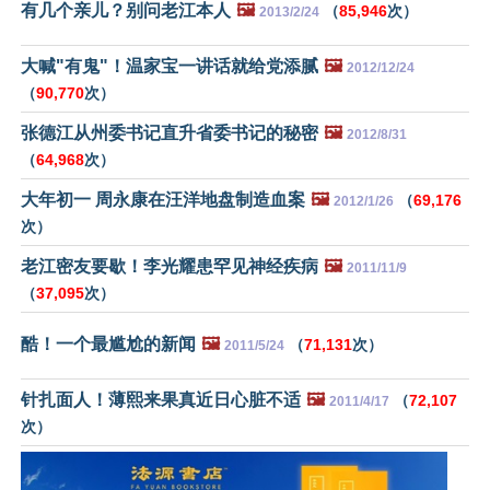
有几个亲儿？别问老江本人
🖼️
（
85,946
次）
2013/2/24
大喊"有鬼"！温家宝一讲话就给党添腻
🖼️
2012/12/24
（
90,770
次）
张德江从州委书记直升省委书记的秘密
🖼️
2012/8/31
（
64,968
次）
大年初一 周永康在汪洋地盘制造血案
🖼️
（
69,176
2012/1/26
次）
老江密友要歇！李光耀患罕见神经疾病
🖼️
2011/11/9
（
37,095
次）
酷！一个最尴尬的新闻
🖼️
（
71,131
次）
2011/5/24
针扎面人！薄熙来果真近日心脏不适
🖼️
（
72,107
2011/4/17
次）