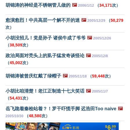
胡锦涛的神经是不锈钢管儿做的
🖼️
（
34,171
次）
2006/1/12
愈演愈烈！中共高层一个解不开的迷
🖼️
（
50,279
2005/12/29
次）
小胡没招儿！党是孙子 诸侯牛成了爷爷
🖼️
2005/12/26
（
38,509
次）
政治局面对秃头上的虱子猛发奇谈怪论
🖼️
2005/12/8
（
45,002
次）
胡锦涛被曾庆红戴了绿帽子
🖼️
（
59,448
次）
2005/11/18
小胡比咱清楚！老江正制造十七大笑话
🖼️
2005/11/7
（
54,431
次）
岳飞跪着秦桧站着？！罗干吓慌手脚 迟浩田Too naive
🖼️
（
48,580
次）
2005/10/30