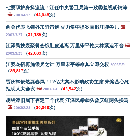
七要职护身抖溲溲！江任中央警卫局第一政委监视胡锦涛
🖼️
（
44,948
次）
2003/4/12
两会代表飞弹外加迫击炮 火力集中提案直戳江肺尖儿
🖼️
（
31,135
次）
2003/3/27
江泽民挨轰聚餐会饿肚皮逃离 万里宋平抡大棒紧追不舍
🖼️
（
42,669
次）
2003/3/23
江耍花招再施缓兵之计 万里宋平等命其立即交权
2003/3/9
（
35,817
次）
贾庆林依然耍春风！12亿大案不影响政协主席 朱熔基心死
拒现人大会议
🖼️
（
43,542
次）
2003/3/4
胡锦涛旧属下否定三个代表 江泽民举拳头曾庆红两头挨骂
🖼️
（
30,069
次）
2003/2/28