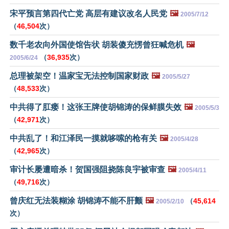
宋平预言第四代亡党 高层有建议改名人民党
🖼️
2005/7/12
（
46,504
次）
数千老农向外国使馆告状 胡装傻充愣曾狂喊危机
🖼️
（
36,935
次）
2005/6/24
总理被架空！温家宝无法控制国家财政
🖼️
2005/5/27
（
48,533
次）
中共得了肛瘘！这张王牌使胡锦涛的保鲜膜失效
🖼️
2005/5/3
（
42,971
次）
中共乱了！和江泽民一摸就哆嗦的枪有关
🖼️
2005/4/28
（
42,965
次）
审计长屡遭暗杀！贺国强阻挠陈良宇被审查
🖼️
2005/4/11
（
49,716
次）
曾庆红无法装糊涂 胡锦涛不能不肝颤
🖼️
（
45,614
2005/2/10
次）