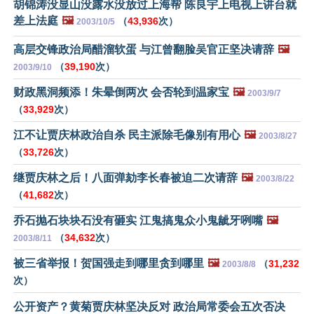
胡锦涛没显山没露水没放过上海帮 陈良宇上电视上讲台就
差上法庭
🖼️
（
43,936
次）
2003/10/5
高层交锋政治局醋溜软蛋 与江曾翻脸吴官正坚决请辞
🖼️
（
39,190
次）
2003/9/10
财政黑洞频添！朱晕倒两次 会否轮到温家宝
🖼️
2003/9/7
（
33,929
次）
江不让贾庆林政治自杀 民主派除毛像别有用心
🖼️
2003/8/27
（
33,726
次）
继贾庆林之后！八面弹劾李长春被迫二次请辞
🖼️
2003/8/22
（
41,682
次）
乔石抛石块块石没有砸实 江鬼搞鬼众小鬼龇牙咧嘴
🖼️
（
34,632
次）
2003/8/11
被三省举报！贺国强走到哪里贪到哪里
🖼️
（
31,232
2003/8/8
次）
公开资产？黄菊贾庆林坚决反对 政治局常委会五次否决