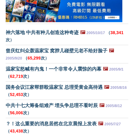
神六落地 中共有种儿创造这种奇迹
🖼️
（
38,341
2005/10/17
次）
曾庆红纠众轰温家宝 窝脖儿碰壁元老不给好脸子
🖼️
（
65,299
次）
2005/9/20
温家宝怒喊有内鬼！一个非常令人震惊的内幕
🖼️
2005/9/1
（
62,719
次）
国务会议江家帮群殴温家宝 总理受黄金高待遇
🖼️
2005/8/16
（
52,453
次）
中共十七大筹备组难产 埋头争总理不看时辰
🖼️
2005/8/12
（
56,006
次）
？！这么重要的消息居然在北京晨报上发表
🖼️
2005/7/27
（
43,438
次）