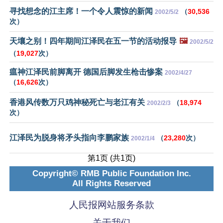
寻找想念的江主席！一个令人震惊的新闻
（
30,536
2002/5/2
次）
天壤之别！四年期间江泽民在五一节的活动报导
🖼️
2002/5/2
（
19,027
次）
瘟神江泽民前脚离开 德国后脚发生枪击惨案
2002/4/27
（
16,626
次）
香港风传数万只鸡神秘死亡与老江有关
（
18,974
2002/2/3
次）
江泽民为脱身将矛头指向李鹏家族
（
23,280
次）
2002/1/4
第1页 (共1页)
Copyright© RMB Public Foundation Inc.
All Rights Reserved
人民报网站服务条款
关于我们