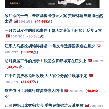
致江命的一击！朱熔基揭出惊天大案 贾庆林请辞隐退已然
太迟
🖼️
（
44,668
次）
2003/2/23
一月六日发生的蹊跷事件！曾庆红最近为何如此反复无常
🖼️
（
35,685
次）
2003/2/15
江系人马篡改胡锦涛讲话 一号文件透露国家危在旦夕
🖼️
（
35,628
次）
2003/2/12
胡对换届工作的指示！账怎么算都得算在江头上
🖼️
2003/2/8
（
33,247
次）
江不许贾庆林退出政坛 人大官位分配尘埃落不定
🖼️
（
31,647
次）
2003/1/29
腐声依旧！尉健行讲贪腐惊人内情
🖼️
（
40,940
2003/1/25
次）
江泽民拒出席树宪大会 受热评胡锦涛反遭围攻
🖼️
2003/1/18