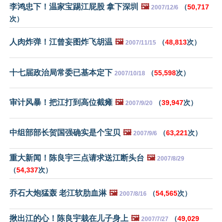
李鸿忠下！温家宝踢江屁股 拿下深圳
🖼️
（
50,717
2007/12/6
次）
人肉炸弹！江曾妄图炸飞胡温
🖼️
（
48,813
次）
2007/11/15
十七届政治局常委已基本定下
（
55,598
次）
2007/10/18
审计风暴！把江打到高位截瘫
🖼️
（
39,947
次）
2007/9/20
中组部部长贺国强确实是个宝贝
🖼️
（
63,221
次）
2007/9/6
重大新闻！陈良宇三点请求送江断头台
🖼️
2007/8/29
（
54,337
次）
乔石大炮猛轰 老江软肋血淋
🖼️
（
54,565
次）
2007/8/16
揪出江的心！陈良宇栽在儿子身上
🖼️
（
49,029
2007/7/27