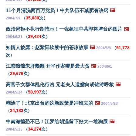
11个月清洗两百万党员！中共队伍不减肥有诀窍
🖼️
（
35,080
次）
2004/7/9
政治局拒不执行胡指示！一张象征中共即将垮台的图片
🖼️
（
39,424
次）
2004/6/21
知情人披露：赵紫阳软禁中的苍凉故事
🖼️
（
51,778
2004/6/8
次）
江悠哉哉朱肝颤颤 开平作案哪是最大贪
🖼️
2004/6/1
（
29,676
次）
高官子女群体乱伦行凶 元老夫人遗孀向胡锦涛呼救
🖼️
（
58,997
次）
2004/5/24
糊涂了！北京出台的这新政策是冲谁去的
🖼️
2004/5/23
（
34,183
次）
中南海惶恐不已！江罗给胡温留下好大一堆狗屎
🖼️
（
34,274
次）
2004/5/15