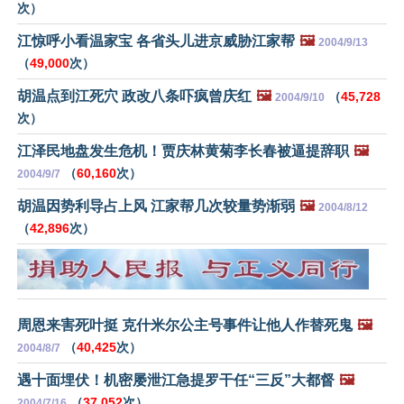
次）
江惊呼小看温家宝 各省头儿进京威胁江家帮
🖼️
2004/9/13
（
49,000
次）
胡温点到江死穴 政改八条吓疯曾庆红
🖼️
（
45,728
2004/9/10
次）
江泽民地盘发生危机！贾庆林黄菊李长春被逼提辞职
🖼️
（
60,160
次）
2004/9/7
胡温因势利导占上风 江家帮几次较量势渐弱
🖼️
2004/8/12
（
42,896
次）
周恩来害死叶挺 克什米尔公主号事件让他人作替死鬼
🖼️
（
40,425
次）
2004/8/7
遇十面埋伏！机密屡泄江急提罗干任“三反”大都督
🖼️
（
37,052
次）
2004/7/16