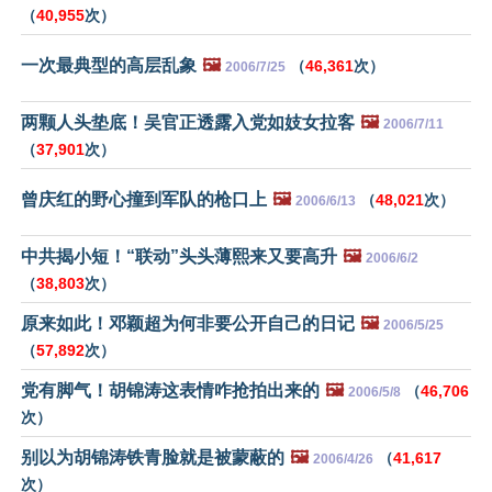
（
40,955
次）
一次最典型的高层乱象
🖼️
（
46,361
次）
2006/7/25
两颗人头垫底！吴官正透露入党如妓女拉客
🖼️
2006/7/11
（
37,901
次）
曾庆红的野心撞到军队的枪口上
🖼️
（
48,021
次）
2006/6/13
中共揭小短！“联动”头头薄熙来又要高升
🖼️
2006/6/2
（
38,803
次）
原来如此！邓颖超为何非要公开自己的日记
🖼️
2006/5/25
（
57,892
次）
党有脚气！胡锦涛这表情咋抢拍出来的
🖼️
（
46,706
2006/5/8
次）
别以为胡锦涛铁青脸就是被蒙蔽的
🖼️
（
41,617
2006/4/26
次）