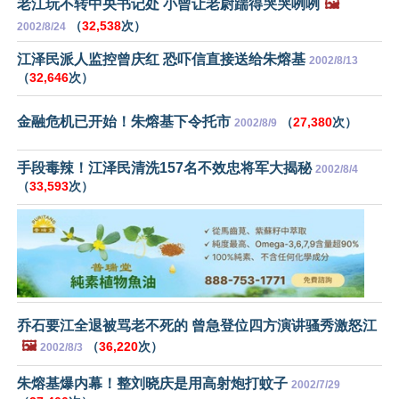
老江玩不转中央书记处 小曾让老尉踹得哭哭咧咧
🖼️
（
32,538
次）
2002/8/24
江泽民派人监控曾庆红 恐吓信直接送给朱熔基
2002/8/13
（
32,646
次）
金融危机已开始！朱熔基下令托市
（
27,380
次）
2002/8/9
手段毒辣！江泽民清洗157名不效忠将军大揭秘
2002/8/4
（
33,593
次）
乔石要江全退被骂老不死的 曾急登位四方演讲骚秀激怒江
🖼️
（
36,220
次）
2002/8/3
朱熔基爆内幕！整刘晓庆是用高射炮打蚊子
2002/7/29