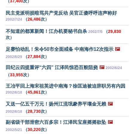
（
37,400
次）
民主党派明损暗骂共产党反动 吴官正傻呼呼连声称好
（
26,486
次）
2002/7/24
不知道的都算新闻！江办机要秘书自杀
（
29,830
2002/7/5
次）
足赛怕动乱！朱令50市全面戒备 中南海作12次指示
🖼️
（
27,884
次）
2002/6/29
田纪云四提重评“六四” 江泽民惊恐百般阻挠
🖼️
2002/6/24
（
33,955
次）
王冶平回上海宋祖英进中南海？徐匡迪被迫辞职另有内因
（
45,861
次）
2002/6/18
又送一亿五千万元！扬州江流氓豢养平壤金无赖
🖼️
（
28,730
次）
2002/6/18
副省级干部泄密六百多宗！江泽民宝座摇摇欲坠
🖼️
（
30,220
次）
2002/5/21