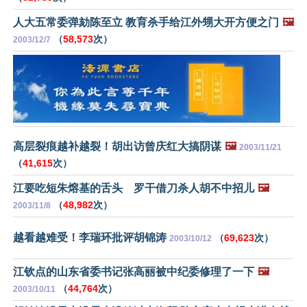
人大五常委弹劾陈至立 教育杀手给江外甥大开方便之门
🖼️
（
58,573
次）
2003/12/7
高层裂痕越补越裂！胡出访曾庆红大搞阴谋
🖼️
2003/11/21
（
41,615
次）
江要吃短朱熔基的舌头 罗干借刀杀人胡不中招儿
🖼️
（
48,982
次）
2003/11/8
越看越难受！李瑞环批评胡锦涛
（
69,623
次）
2003/10/12
江钦点的山东省委书记张高丽被中纪委修理了一下
🖼️
（
44,764
次）
2003/10/11