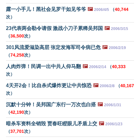
露一小手儿！黑社会见罗干如见爷爷
🖼️
（
40,744
2006/4/5
次）
23代表两会勒令请假 激战小刀子累稀吴邦国
🖼️
2006/3/15
（
36,500
次）
301风流爱滋染高层 张定发海军司令病已危
🖼️
2006/2/19
（
74,258
次）
人肉炸弹！民调一出中共人仰马翻
🖼️
（
40,333
2006/2/14
次）
4天开2会！比自杀式爆炸更让中共惊恐
🖼️
（
40,167
2006/2/8
次）
沉默十分钟！吴邦国广东行一万次也白搭
🖼️
2006/1/31
（
42,190
次）
暗杀车资料全销毁 贾春旺瞪眼儿矛盾上交
🖼️
2006/1/23
（
37,701
次）