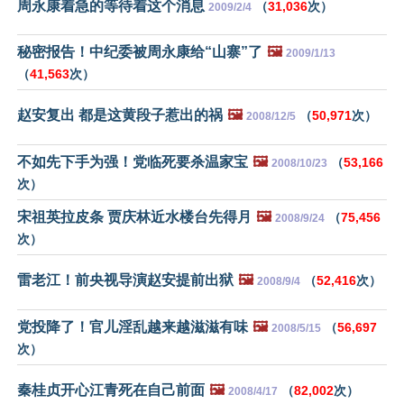
周永康着急的等待着这个消息
（
31,036
次）
2009/2/4
秘密报告！中纪委被周永康给“山寨”了
🖼️
2009/1/13
（
41,563
次）
赵安复出 都是这黄段子惹出的祸
🖼️
（
50,971
次）
2008/12/5
不如先下手为强！党临死要杀温家宝
🖼️
（
53,166
2008/10/23
次）
宋祖英拉皮条 贾庆林近水楼台先得月
🖼️
（
75,456
2008/9/24
次）
雷老江！前央视导演赵安提前出狱
🖼️
（
52,416
次）
2008/9/4
党投降了！官儿淫乱越来越滋滋有味
🖼️
（
56,697
2008/5/15
次）
秦桂贞开心江青死在自己前面
🖼️
（
82,002
次）
2008/4/17