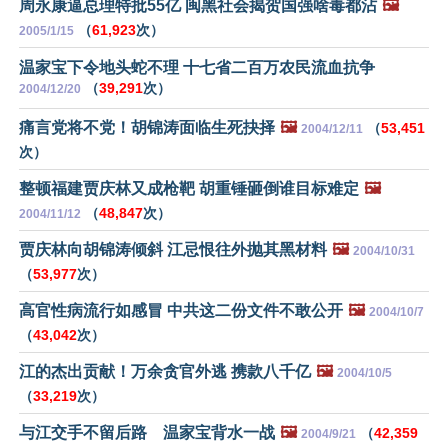
周永康逼总理特批55亿 闽黑社会揭贺国强啥毒都沾
🖼️
（
61,923
次）
2005/1/15
温家宝下令地头蛇不理 十七省二百万农民流血抗争
（
39,291
次）
2004/12/20
痛言党将不党！胡锦涛面临生死抉择
🖼️
（
53,451
2004/12/11
次）
整顿福建贾庆林又成枪靶 胡重锤砸倒谁目标难定
🖼️
（
48,847
次）
2004/11/12
贾庆林向胡锦涛倾斜 江忌恨往外抛其黑材料
🖼️
2004/10/31
（
53,977
次）
高官性病流行如感冒 中共这二份文件不敢公开
🖼️
2004/10/7
（
43,042
次）
江的杰出贡献！万余贪官外逃 携款八千亿
🖼️
2004/10/5
（
33,219
次）
与江交手不留后路 温家宝背水一战
🖼️
（
42,359
2004/9/21