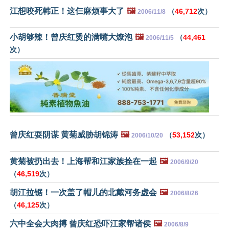
江想咬死韩正！这仨麻烦事大了
🖼️
（
46,712
次）
2006/11/8
小胡够辣！曾庆红烫的满嘴大燎泡
🖼️
（
44,461
2006/11/5
次）
曾庆红耍阴谋 黄菊威胁胡锦涛
🖼️
（
53,152
次）
2006/10/20
黄菊被扔出去！上海帮和江家族拴在一起
🖼️
2006/9/20
（
46,519
次）
胡江拉锯！一次盖了帽儿的北戴河务虚会
🖼️
2006/8/26
（
46,125
次）
六中全会大肉搏 曾庆红恐吓江家帮诸侯
🖼️
2006/8/9