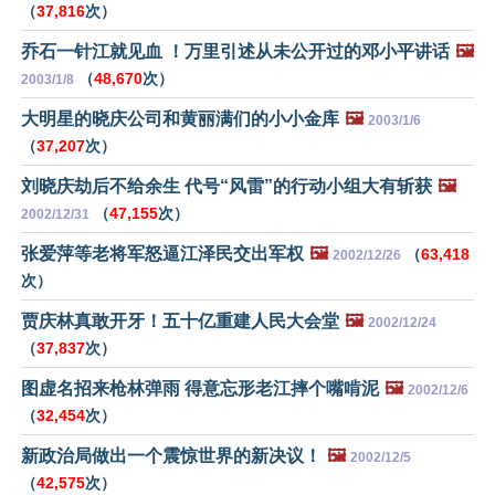
（
37,816
次）
乔石一针江就见血 ！万里引述从未公开过的邓小平讲话
🖼️
（
48,670
次）
2003/1/8
大明星的晓庆公司和黄丽满们的小小金库
🖼️
2003/1/6
（
37,207
次）
刘晓庆劫后不给余生 代号“风雷”的行动小组大有斩获
🖼️
（
47,155
次）
2002/12/31
张爱萍等老将军怒逼江泽民交出军权
🖼️
（
63,418
2002/12/26
次）
贾庆林真敢开牙！五十亿重建人民大会堂
🖼️
2002/12/24
（
37,837
次）
图虚名招来枪林弹雨 得意忘形老江摔个嘴啃泥
🖼️
2002/12/6
（
32,454
次）
新政治局做出一个震惊世界的新决议！
🖼️
2002/12/5
（
42,575
次）