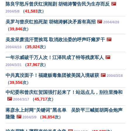
陈良宇怒斥曾庆红演闹剧 胡锦涛警告民为生存而反
🖼️
（
41,583
次）
2004/5/8
吴罗与曾庆红掐死架 胡锦涛解决矛盾有高招
🖼️
2004/4/28
（
39,846
次）
吴发呆萧流汗贾挨骂 取消政法委的呼声吓瘫罗干
🖼️
（
35,024
次）
2004/4/16
一年示威破千万人次！江泽民成了特等残废军人
🖼️
（
37,967
次）
2004/3/31
中共真没面子！福建贩毒集团被美国入境破获
🖼️
2004/3/18
（
39,556
次）
中纪委和曾庆红贺国强打起来了！站远点儿，别往里搀和
🖼️
（
45,717
次）
2004/3/17
蒋彦永上封网“关键词”黑名单 吴阶平三喊挺胡两会炮声
隆隆
🖼️
（
36,854
次）
2004/3/9