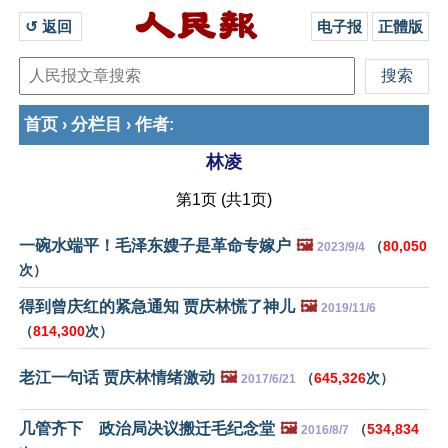
↺ 返回 
电子报
正體版
首页
分栏目
作者
›
›
:
林凌
第1页 (共1页)
一碗水端平！毛泽东嫂子是革命专嫁户
🖼️
（
80,050
2023/9/4
次）
得到曾庆红的紧急通知 贾庆林慌了神儿
🖼️
2019/11/6
（
814,300
次）
老江一句话 贾庆林情绪激动
🖼️
（
645,326
次）
2017/6/21
几管齐下 政治局决议搬迁毛纪念堂
🖼️
（
534,834
2016/8/7