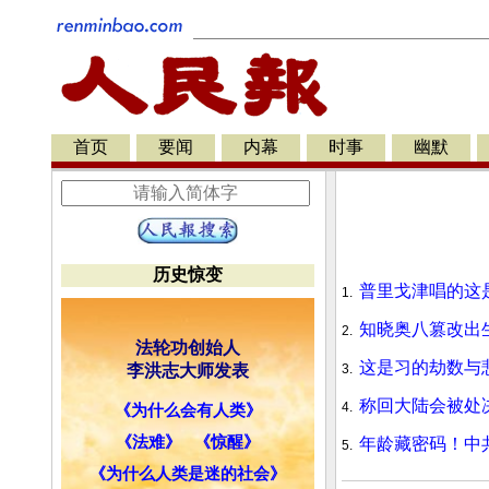
首页
要闻
内幕
时事
幽默
历史惊变
普里戈津唱的这
1.
知晓奥八篡改出
2.
法轮功创始人
这是习的劫数与
李洪志大师发表
3.
称回大陆会被处
4.
《为什么会有人类》
《法难》
《惊醒》
年龄藏密码！中
5.
《为什么人类是迷的社会》