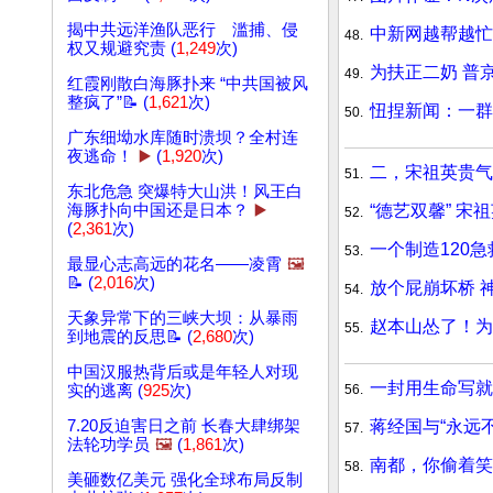
揭中共远洋渔队恶行 滥捕、侵
中新网越帮越忙
48.
权又规避究责 (
1,249
次)
为扶正二奶 普
49.
红霞刚散白海豚扑来 “中共国被风
整疯了”📝 (
1,621
次)
忸捏新闻：一群
50.
广东细坳水库随时溃坝？全村连
夜逃命！
▶️
(
1,920
次)
二，宋祖英贵气
51.
东北危急 突爆特大山洪！风王白
“德艺双馨” 
海豚扑向中国还是日本？
▶️
52.
(
2,361
次)
一个制造120
53.
最显心志高远的花名——凌霄
🖼️
📝 (
2,016
次)
放个屁崩坏桥 
54.
天象异常下的三峡大坝：从暴雨
赵本山怂了！为
55.
到地震的反思📝 (
2,680
次)
中国汉服热背后或是年轻人对现
一封用生命写就
56.
实的逃离 (
925
次)
蒋经国与“永远
7.20反迫害日之前 长春大肆绑架
57.
法轮功学员
🖼️
(
1,861
次)
南都，你偷着笑
58.
美砸数亿美元 强化全球布局反制