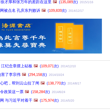
！徐才厚和张万年的差距在这里
🖼️
(
135,089
次)
2015/1/16
网被点名 孔庆东判败诉
🖼️
(
109,839
次)
2014/12/17
 江纪念章摆上砧板
🖼️
(
109,071
次)
2014/12/10
他害了李宗伟
🖼️
(
294,158
次)
2014/10/24
心吧，帮刘云山拉了闸
🖼️
(
138,770
次)
2014/8/17
令政策这一票
🖼️
(
158,284
次)
2014/6/24
网 与习近平对着干
🖼️
(
175,974
次)
2014/5/20