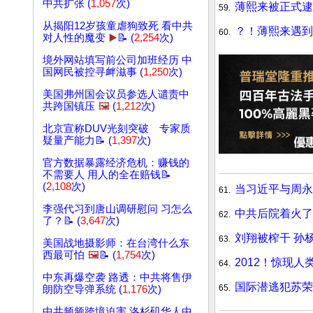
中共扩张 (
1,057
次)
薄熙来被正式逮
59.
从揭阳12岁孩童虐狗致死 看中共
？！薄熙来遇到
60.
对人性的魔变
▶️
📝 (
2,254
次)
境外网站填写前公司加班经历 中
国网民被控寻衅滋事 (
1,250
次)
美国弗州国会议员参选人谴责中
共跨国镇压
🖼️
(
1,212
次)
北京宣称DUV光刻突破 专家质
疑量产能力📝 (
1,397
次)
官方数据暴露经济危机：赚钱的
不需要人 用人的全在赔钱📝
(
2,108
次)
当习近平与周永
61.
李强代习到唐山调研慰问 习怎么
中共后院着火了
62.
了？📝 (
3,647
次)
刘翔被榨干 孙
63.
美国战地摄影师：在台湾什么东
西最可怕
🖼️
📝 (
1,754
次)
2012！惊现
64.
中东再爆空袭 路透：中共将售伊
国际潜逃犯苏荣
65.
朗防空导弹系统 (
1,176
次)
中共频频跨境迫害 洛杉矶华人中