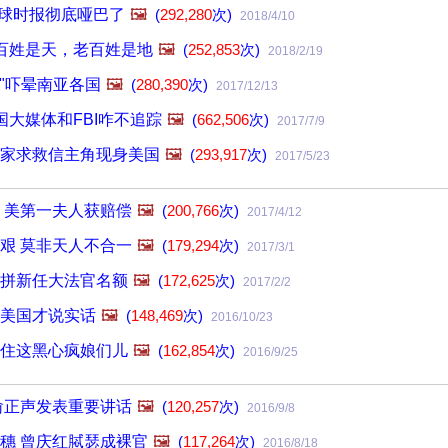
环球时报彻底哑巴了
🖼️
(
292,280
次)
2018/4/10
百姓是天，老百姓是地
🖼️
(
252,853
次)
2018/2/19
"吓晕南亚各国
🖼️
(
280,390
次)
2017/12/13
大媒体和FBI咋不追踪
🖼️
(
662,506
次)
2017/7/9
家求救信主角现身美国
🖼️
(
293,917
次)
2017/5/23
 美第一夫人获赔偿
🖼️
(
200,766
次)
2017/4/12
艰 莫非天人不合一
🖼️
(
179,294
次)
2017/3/1
拼新任大法官名额
🖼️
(
172,625
次)
2017/2/2
美国才说实话
🖼️
(
148,469
次)
2016/10/23
住这黑心疯娘们儿
🖼️
(
162,854
次)
2016/9/25
俞正声发表重要讲话
🖼️
(
120,257
次)
2016/9/8
穗 曾庆红脦瑟成裸官
🖼️
(
117,264
次)
2016/8/18