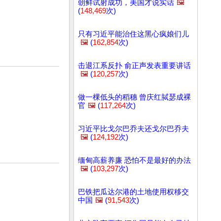
朝鲜试射成功，美国才说实话
🖼️
(
148,469
次)
只有习近平能治住这黑心疯娘们儿
🖼️
(
162,854
次)
击退江系反扑 俞正声发表重要讲话
🖼️
(
120,257
次)
做一棵低头的稻穗 曾庆红脦瑟成裸
官
🖼️
(
117,264
次)
习近平比戈尔巴乔夫还戈尔巴乔夫
🖼️
(
124,192
次)
缅甸高薪养廉 恐怕不是最好的办法
🖼️
(
103,297
次)
巴铁把瓜达尔港的土地使用权移交
中国
🖼️
(
91,543
次)