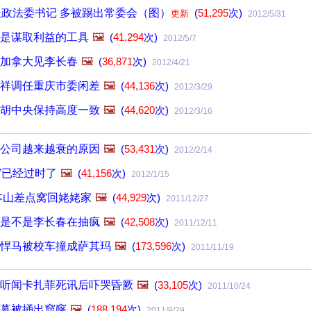
派政法委书记 多被踢出常委会（图）
(
51,295
次)
更新
2012/5/31
是谋取利益的工具
🖼️
(
41,294
次)
2012/5/7
加拿大见李长春
🖼️
(
36,871
次)
2012/4/21
祥调任重庆市委闲差
🖼️
(
44,136
次)
2012/3/29
胡中央保持高度一致
🖼️
(
44,620
次)
2012/3/16
公司越来越衰的原因
🖼️
(
53,431
次)
2012/2/14
表”已经过时了
🖼️
(
41,156
次)
2012/1/15
本山差点窝回姥姥家
🖼️
(
44,929
次)
2011/12/27
是不是李长春在抽疯
🖼️
(
42,508
次)
2011/12/11
悍马被校车撞成萨其玛
🖼️
(
173,596
次)
2011/11/19
听闻卡扎菲死讯后吓哭昏厥
🖼️
(
33,105
次)
2011/10/24
幕被捅出窟窿
🖼️
(
188,194
次)
2011/9/29