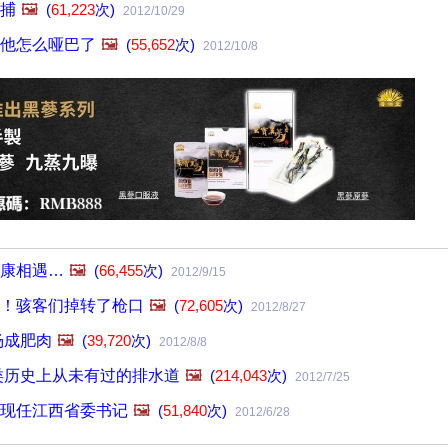
捕
🖼️
(
61,223
次)
2012/10/29
他怎么哑巴了
🖼️
(
55,652
次)
2012/10/8
康相遇…
🖼️
(
66,455
次)
2012/9/15
！骇客们掉转了枪口
🖼️
(
72,605
次)
2012/8/27
杨成肥肉
🖼️
(
39,720
次)
2012/8/8
人类历史上从未有过的排水道
🖼️
(
214,043
次)
2012/7/25
现任江西省委书记
🖼️
(
51,840
次)
2012/6/28