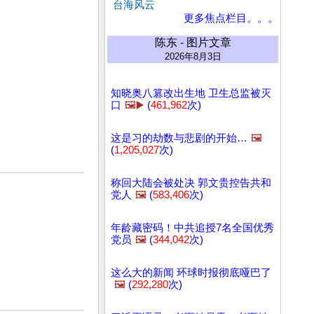
台海风云
更多焦点栏目。。。
陈东 - 图片文章
2026年8月3日
知晓奥八篡改出生地 卫生总监被灭
口
🖼️▶️
(
461,962
次)
这是习的劫数与悲剧的开始…
🖼️
(
1,205,027
次)
称回大陆会被处决 郭文贵控告共和
党人
🖼️
(
583,406
次)
年龄藏密码！中共追授7名全国优秀
党员
🖼️
(
344,042
次)
这么大的新闻 环球时报彻底哑巴了
🖼️
(
292,280
次)