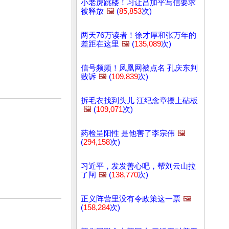
小老虎跳楼！习让吕加平写信要求
被释放
🖼️
(
85,853
次)
两天76万读者！徐才厚和张万年的
差距在这里
🖼️
(
135,089
次)
信号频频！凤凰网被点名 孔庆东判
败诉
🖼️
(
109,839
次)
拆毛衣找到头儿 江纪念章摆上砧板
🖼️
(
109,071
次)
药检呈阳性 是他害了李宗伟
🖼️
(
294,158
次)
习近平，发发善心吧，帮刘云山拉
了闸
🖼️
(
138,770
次)
正义阵营里没有令政策这一票
🖼️
(
158,284
次)