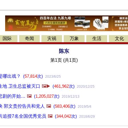
国际
奇闻
灾祸
万象
生活
文化
陈东
第1页 (共1页)
是哪出戏？
(
57,814
次)
2023/6/25
生地 卫生总监被灭口
🖼️▶️
(
461,962
次)
2020/12/25
悲剧的开始…
🖼️
(
1,205,027
次)
2019/12/13
决 郭文贵控告共和党人
🖼️
(
583,406
次)
2019/5/4
共追授7名全国优秀党员
🖼️
(
344,042
次)
2018/6/29