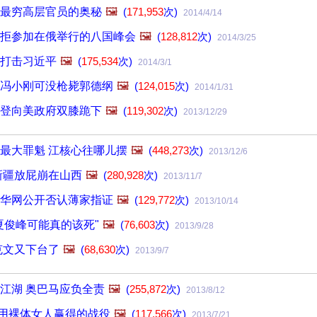
最穷高层官员的奥秘
🖼️
(
171,953
次)
2014/4/14
拒参加在俄举行的八国峰会
🖼️
(
128,812
次)
2014/3/25
打击习近平
🖼️
(
175,534
次)
2014/3/1
冯小刚可没枪毙郭德纲
🖼️
(
124,015
次)
2014/1/31
登向美政府双膝跪下
🖼️
(
119,302
次)
2013/12/29
最大罪魁 江核心往哪儿摆
🖼️
(
448,273
次)
2013/12/6
新疆放屁崩在山西
🖼️
(
280,928
次)
2013/11/7
华网公开否认薄家指证
🖼️
(
129,772
次)
2013/10/14
夏俊峰可能真的该死"
🖼️
(
76,603
次)
2013/9/28
克文又下台了
🖼️
(
68,630
次)
2013/9/7
江湖 奥巴马应负全责
🖼️
(
255,872
次)
2013/8/12
用裸体女人赢得的战役
🖼️
(
117,566
次)
2013/7/21