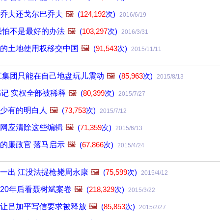
乔夫还戈尔巴乔夫
🖼️
(
124,192
次)
2016/6/19
恐怕不是最好的办法
🖼️
(
103,297
次)
2016/3/31
的土地使用权移交中国
🖼️
(
91,543
次)
2015/11/11
江集团只能在自己地盘玩儿震动
🖼️
(
85,963
次)
2015/8/13
书记 实权全部被稀释
🖼️
(
80,399
次)
2015/7/27
少有的明白人
🖼️
(
73,753
次)
2015/7/12
网应清除这些编辑
🖼️
(
71,359
次)
2015/6/13
的廉政官 落马启示
🖼️
(
67,866
次)
2015/4/24
一出 江没法提枪毙周永康
🖼️
(
75,599
次)
2015/4/12
20年后看聂树斌案卷
🖼️
(
218,329
次)
2015/3/22
让吕加平写信要求被释放
🖼️
(
85,853
次)
2015/2/27