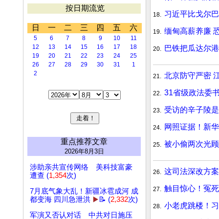
按日期流览
习近平比戈尔巴
18.
日
一
二
三
四
五
六
缅甸高薪养廉 
19.
5
6
7
8
9
10
11
12
13
14
15
16
17
18
巴铁把瓜达尔港
20.
19
20
21
22
23
24
25
26
27
28
29
30
31
1
2
北京防守严密 
21.
31省级政法委
22.
受访的辛子陵是
23.
网照证据！新华
24.
重点推荐文章
被小偷两次光顾
25.
2026年8月3日
涉助亲共宣传网络 美科技富豪
这司法深改方案
26.
遭查 (
1,354
次)
触目惊心！冤死
27.
7月底气象大乱！新疆冰雹成河 成
都变海 四川急泄洪
▶️
📝 (
2,332
次)
小老虎跳楼！习
28.
军演又否认对话 中共对日施压