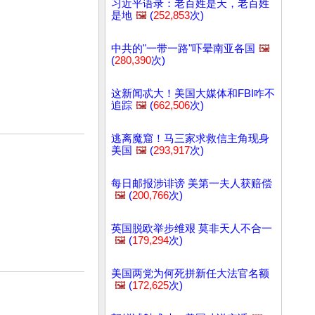
习近平语录：老百姓是天，老百姓
是地
🖼️
(
252,853
次)
中共的"一带一路"吓晕南亚各国
🖼️
(
280,390
次)
这新闻忒大！美国大媒体和FBI咋不
追踪
🖼️
(
662,506
次)
逃离魔窟！马三家求救信主角现身
美国
🖼️
(
293,917
次)
每日邮报涉诽谤 美第一夫人获赔偿
🖼️
(
200,766
次)
英国脱欧举步维艰 莫非天人不合一
🖼️
(
179,294
次)
美国两党为何死拼新任大法官名额
🖼️
(
172,625
次)