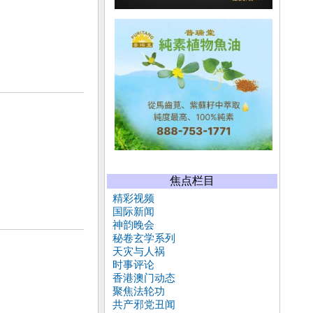
焦点栏目
精彩视频
国际新闻
神韵晚会
秘卷玄学系列
天灾与人祸
时事评论
香港澳门动态
聚焦法轮功
共产邪党丑闻