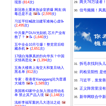
两天76万读者
现形 (
814
次)
29.
新冠卷土重来急诊室挤爆 网友:病
信号频频！凤凰
30.
毒总是不走
🖼️
📝 (
2,599
次)
习近平狂喊政治建军难掩心虚📝
(
2,495
次)
中共量产DUV光刻机 芯片产业有
救了？
▶️
📝 (
1,640
次)
五中全会10月引爆！整党背后暗
藏杀机
▶️
(
2,651
次)
17级白海豚真的扑向华东？中国
灾情再恶化
▶️
(
1,394
次)
拆毛衣找到头儿
31.
五角大楼将上海交大和复旦纳入
药检呈阳性 是
黑名单 (
812
次)
32.
专家：香港变Xianggang沦为普通
习近平，发发善
33.
大城市
🖼️
📝 (
1,589
次)
正义阵营里没有
34.
美国将43家中企加入强迫劳动名
单 禁止其产品入境
🖼️
(
1,148
次)
新华网联合中新
35.
浅析李福军案的几大违法之处
🖼️