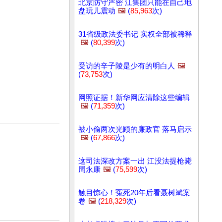
北京防守严密 江集团只能在自己地
盘玩儿震动
🖼️
(
85,963
次)
31省级政法委书记 实权全部被稀释
🖼️
(
80,399
次)
受访的辛子陵是少有的明白人
🖼️
(
73,753
次)
网照证据！新华网应清除这些编辑
🖼️
(
71,359
次)
被小偷两次光顾的廉政官 落马启示
🖼️
(
67,866
次)
这司法深改方案一出 江没法提枪毙
周永康
🖼️
(
75,599
次)
触目惊心！冤死20年后看聂树斌案
卷
🖼️
(
218,329
次)