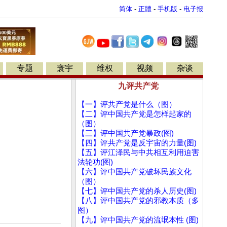
简体
-
正體
-
手机版
-
电子报
专题
寰宇
维权
视频
杂谈
九评共产党
【一】评共产党是什么（图）
【二】评中国共产党是怎样起家的
（图）
【三】评中国共产党暴政(图)
【四】评共产党是反宇宙的力量(图)
【五】评江泽民与中共相互利用迫害
法轮功(图)
【六】评中国共产党破坏民族文化
（图）
【七】评中国共产党的杀人历史(图)
【八】评中国共产党的邪教本质（多
图）
【九】评中国共产党的流氓本性 (图)