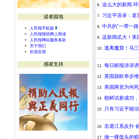
这么大的新闻 
6.
习近平语录：老
7.
读者园地
中共的"一带一路
8.
人民报手机版
人民报报纸网上阅读
这新闻忒大！美国
9.
人民报网站服务条款
关于我们
逃离魔窟！马三
10.
欢迎反馈
感谢支持
每日邮报涉诽谤
11.
英国脱欧举步维
12.
美国两党为何死
13.
朝鲜试射成功，
14.
只有习近平能治
15.
击退江系反扑 
16.
做一棵低头的稻
17.