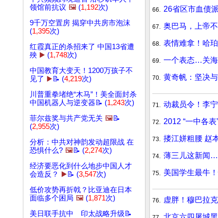
领馆前抗议
🖼️
(
1,192
次)
26省区市血债
66.
9千万空置房 揭穿中共房市泡沫
奥巴马，上帝不
67.
(
1,395
次)
表情难拿！哈珀
68.
红霞真正的杀招来了 中国13省遭
殃
▶️
(
1,748
次)
一个表态…关海
69.
中国教育大变天！1200万孩子不
黄奇帆：坚决与
70.
见了
▶️
📝 (
4,219
次)
川普重拳堵绝“木马”！美全面封杀
中国机器人与逆变器📝 (
1,243
次)
动裁员令！李宁
71.
菲尔兹奖与共产党无关
🖼️
📝
2012 “一中各
72.
(
2,955
次)
搂江姘粗腰 赵
73.
分析：中共对神韵发动超限战 在
恐惧什么?
🖼️
📝 (
2,274
次)
薄三儿这新闻…
74.
经济要恶化到什么地步中国人才
美国学生最牛！
75.
会造反？
▶️
📝 (
3,547
次)
低价攻势再折戟？比亚迪在日本
面临多个困局
🖼️
(
1,871
次)
虚胖！穆巴拉克
76.
美日联手抗中 印太战略升级📝
北京六四屠城黑
77.