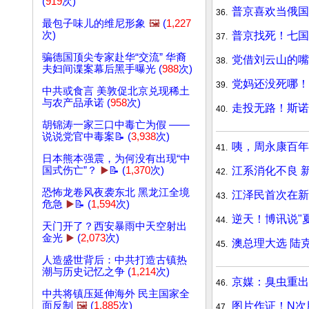
(
919
次)
普京喜欢当俄国
36.
最包子味儿的维尼形象
🖼️
(
1,227
普京找死！七国
次)
37.
骗德国顶尖专家赴华“交流” 华裔
党借刘云山的嘴
38.
夫妇间谍案幕后黑手曝光 (
988
次)
党妈还没死哪！
39.
中共或食言 美敦促北京兑现稀土
与农产品承诺 (
958
次)
走投无路！斯诺
40.
胡锦涛一家三口中毒亡为假 ——
说说党官中毒案📝 (
3,938
次)
咦，周永康百年
41.
日本熊本强震，为何没有出现“中
江系消化不良 
国式伤亡”？
▶️
📝 (
1,370
次)
42.
恐怖龙卷风夜袭东北 黑龙江全境
江泽民首次在新
43.
危急
▶️
📝 (
1,594
次)
逆天！博讯说"
44.
天门开了？西安暴雨中天空射出
金光
▶️
(
2,073
次)
澳总理大选 陆
45.
人造盛世背后：中共打造古镇热
潮与历史记忆之争 (
1,214
次)
京媒：臭虫重出
46.
中共将镇压延伸海外 民主国家全
图片作证！N次
面反制
🖼️
(
1,885
次)
47.