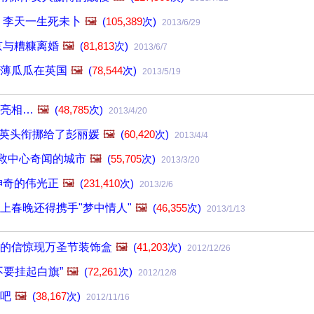
 李天一生死未卜
🖼️
(
105,389
次)
2013/6/29
京与糟糠离婚
🖼️
(
81,813
次)
2013/6/7
薄瓜瓜在英国
🖼️
(
78,544
次)
2013/5/19
亮相…
🖼️
(
48,785
次)
2013/4/20
宋祖英头衔挪给了彭丽媛
🖼️
(
60,420
次)
2013/4/4
急救中心奇闻的城市
🖼️
(
55,705
次)
2013/3/20
神奇的伟光正
🖼️
(
231,410
次)
2013/2/6
上春晚还得携手"梦中情人"
🖼️
(
46,355
次)
2013/1/13
的信惊现万圣节装饰盒
🖼️
(
41,203
次)
2012/12/26
不要挂起白旗”
🖼️
(
72,261
次)
2012/12/8
吧
🖼️
(
38,167
次)
2012/11/16