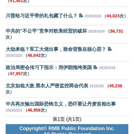
（
41,562
次）
川普给习近平带的礼包藏了什么？ 📝
（
44,023
次）
2026/3/28
中共的“不公平”竞争对欧美经贸的破坏
（
36,731
2026/3/24
次）
大劫来临？军工大佬出事，致命背叛在核心层？ 📝
（
46,642
次）
2026/3/20
政治局密会传习下指示：用伊朗拖垮美国 📝
2026/3/19
（
47,957
次）
北京如临大敌 黑衣人严密监控两会代表
（
45,236
2026/3/5
次）
中共再次输出国际恐怖主义，恐吓要让丹麦首相出事
（
46,956
次）
2026/2/23
第1页 (共1页)
Copyright© RMB Public Foundation Inc.