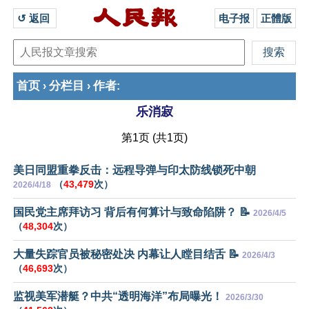
↺ 返回 
电子报
正體版
首页
分栏目
作者
›
›
:
乐消寂
第1页 (共1页)
美日同盟重拳反击：远程导弹与印太防线锁死中朝
（
43,479
次）
2026/4/18
国民党主席拜访习 背后有何算计与致命陷阱？ 📝
2026/4/5
（
48,304
次）
大量失踪官员被秘密处决 内幕让人瞠目结舌 📝
2026/4/3
（
46,693
次）
监视美军潜艇？中共“透明海洋”布局曝光！
2026/3/30