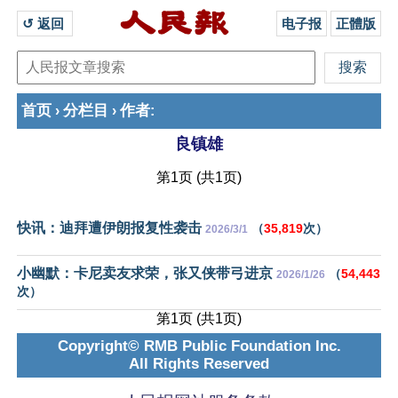
↺ 返回 
电子报
正體版
首页
分栏目
作者
›
›
:
良镇雄
第1页 (共1页)
快讯：迪拜遭伊朗报复性袭击
（
35,819
次）
2026/3/1
小幽默：卡尼卖友求荣，张又侠带弓进京
（
54,443
2026/1/26
次）
第1页 (共1页)
Copyright© RMB Public Foundation Inc.
All Rights Reserved