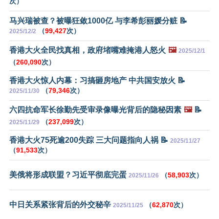
次）
马兴瑞被查？被曝狂敛1000亿 与李希彭丽媛分赃 📝
（
99,427
次）
2025/12/2
香港大火全民找真相，政府堵嘴难掩港人怒火
🖼️
2025/12/1
（
260,090
次）
香港大火惊人内幕：习搞砸房地产 中共国安放火 📝
（
79,346
次）
2025/11/30
六四抗命军长徐勤先受审录像曝光背后的隐秘因素
🖼️
📝
（
237,099
次）
2025/11/29
香港大火75死逾200失踪 三大问题指向人祸 📝
2025/11/27
（
91,533
次）
美俄将形成联盟？习近平彻底完蛋
（
58,903
次）
2025/11/26
中日关系紧张背后的外交秘辛
（
62,870
次）
2025/11/25