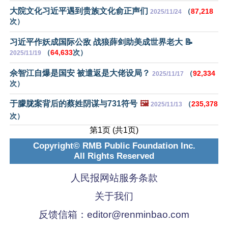
大院文化习近平遇到贵族文化俞正声们
（
87,218
2025/11/24
次）
习近平作妖成国际公敌 战狼薛剑助美成世界老大 📝
（
64,633
次）
2025/11/19
佘智江自爆是国安 被遣返是大佬设局？
（
92,334
2025/11/17
次）
于朦胧案背后的蔡姓阴谋与731符号
🖼️
（
235,378
2025/11/13
次）
第1页 (共1页)
Copyright© RMB Public Foundation Inc.
All Rights Reserved
人民报网站服务条款
关于我们
反馈信箱：
editor@renminbao.com