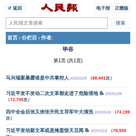
↺ 返回 
电子报
正體版
首页
分栏目
作者
›
›
:
毕谷
第1页 (共1页)
马兴瑞案暴露谁是中共掌控人
（
68,441
次）
2025/12/9
习近平发不发动二次文革都走进了危险境地 📝
2025/12/6
（
72,745
次）
四中全会后张又侠张升民主导军中大清洗
（
74,199
2025/12/4
次）
习近平发动新文革或是掩盖惊天丑闻 📝
（
78,555
2025/12/2