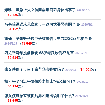
爆料：着急上火？传两会期间习身体出事了
2026/3/15
（
50,426
次）
马兴瑞迟迟未见官宣，与这两大罪恶有関？ 📝
2026/3/1
（
51,152
次）
重磅！苹果等科技巨头被警告，中共或2027年攻台 📝
（
49,649
次）
2026/2/27
习近平马年提前报丧 68岁老汉放倒37党官
2026/2/21
（
52,534
次）
张又侠倒了，何卫东苗华会翻案吗？
（
54,001
次）
2026/2/6
摆不平？习近平复信给老战士“张又侠”们？
2026/2/1
（
56,134
次）
张又侠刘振立被抓后异相迭出说明了什么?
2026/1/29
（
53,655
次）