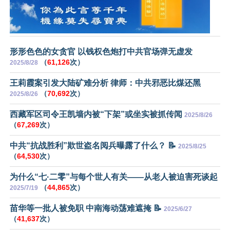
形形色色的女贪官 以钱权色炮打中共官场弹无虚发
（
61,126
次）
2025/8/28
王莉霞案引发大陆矿难分析 律师：中共邪恶比煤还黑
（
70,692
次）
2025/8/26
西藏军区司令王凯墙内被“下架”或坐实被抓传闻
2025/8/26
（
67,269
次）
中共“抗战胜利”欺世盗名阅兵曝露了什么？ 📝
2025/8/25
（
64,530
次）
为什么“七·二零”与每个世人有关——从老人被迫害死谈起
（
44,865
次）
2025/7/19
苗华等一批人被免职 中南海动荡难遮掩 📝
2025/6/27
（
41,637
次）