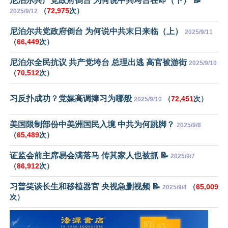
尼泊尔共产党政府倒台 为何说中共垮台在即（下） 📝
（
72,975
次）
2025/9/12
尼泊尔共党政府倒台 为何说中共末日来临（上）
2025/9/11
（
66,449
次）
尼泊尔全民抗议 共产党垮台 总理出逃 高官被游街
2025/9/10
（
70,512
次）
习反扑成功？党媒高调捧习为哪般
（
72,451
次）
2025/9/10
美国限制部份中美洲国民入境 中共为何跳脚？
2025/9/8
（
65,489
次）
证监会前主席易会满落马 传其家人也被抓 📝
2025/9/7
（
86,912
次）
习普笑谈长生和移植器官 央视急删视频 📝
（
65,009
2025/9/4
次）