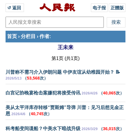
↺ 返回 
电子报
正體版
首页
分栏目
作者
›
›
:
王未来
第1页 (共1页)
川普称不需习介入伊朗问题 中伊友谊从幼稚园开始？ 📝
（
53,568
次）
2026/5/13
白宫记协晚宴枪击案嫌犯将接受传讯
（
40,065
次）
2026/4/26
美从太平洋库存转移“贾斯姆”导弹 川普：见习后想见金正
恩
（
40,745
次）
2026/4/6
科考船变间谍船？中美水下暗战升级
（
36,015
次）
2026/3/29