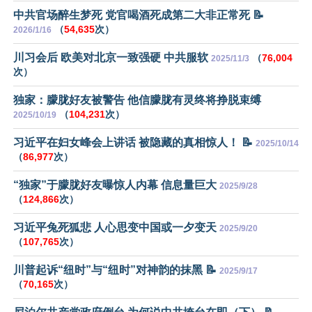
中共官场醉生梦死 党官喝酒死成第二大非正常死 📝
（
54,635
次）
2026/1/16
川习会后 欧美对北京一致强硬 中共服软
（
76,004
2025/11/3
次）
独家：朦胧好友被警告 他信朦胧有灵终将挣脱束缚
（
104,231
次）
2025/10/19
习近平在妇女峰会上讲话 被隐藏的真相惊人！ 📝
2025/10/14
（
86,977
次）
“独家”于朦胧好友曝惊人内幕 信息量巨大
2025/9/28
（
124,866
次）
习近平兔死狐悲 人心思变中国或一夕变天
2025/9/20
（
107,765
次）
川普起诉“纽时”与“纽时”对神韵的抹黑 📝
2025/9/17
（
70,165
次）