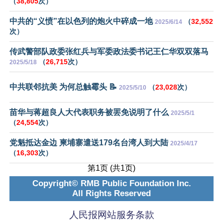
（
38,805
次）
中共的“义愤”在以色列的炮火中碎成一地
（
32,552
2025/6/14
次）
传武警部队政委张红兵与军委政法委书记王仁华双双落马
（
26,715
次）
2025/5/18
中共联邻抗美 为何总触霉头 📝
（
23,028
次）
2025/5/10
苗华与蒋超良人大代表职务被罢免说明了什么
2025/5/1
（
24,554
次）
党魁抵达金边 柬埔寨遣送179名台湾人到大陆
2025/4/17
（
16,303
次）
第1页 (共1页)
Copyright© RMB Public Foundation Inc.
All Rights Reserved
人民报网站服务条款