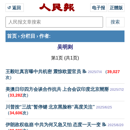
↺ 返回 
电子报
正體版
首页
分栏目
作者
›
›
:
吴明则
第1页 (共1页)
王毅吐真言曝中共机密 震惊欧盟官员 📝
（
39,027
2025/7/4
次）
美澳日印四方会谈合作抗共 上合会议印度北京閙掰
2025/7/2
（
33,282
次）
川普按“三战”暂停键 北京黑脸称“高度关注”
2025/6/25
（
34,606
次）
伊朗政权临崩 中共为何又急又怕 态度一天一变 📝
2025/6/20