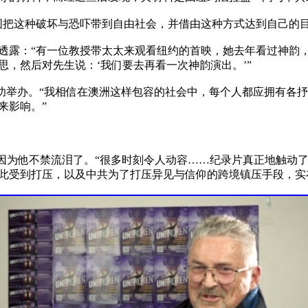
把这种破坏与恐吓带到自由社会，并借由这种方式达到自己的目
透露：“有一位教授带太太来观看纽约的首映，她去年看过神韵
，然后对先生说：‘我们要去再看一次神韵演出。’”

会在当地成功举办。“我相信在澳洲这样包容的社会中，每个人都应拥
影响。”

人心的，因为他不禁流泪了。“很多时刻令人动容……纪录片真正地触
此受到打压，以及中共为了打压异见与信仰的跨境镇压手段，实在