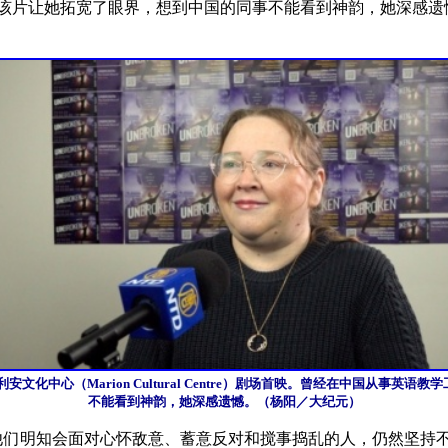
）说，该片让她拓宽了眼界，想到中国的同事不能看到神韵，她深感
化中心（Marion Cultural Centre）剧场首映。曾经在中国从事英语
不能看到神韵，她深感遗憾。（杨阳／大纪元）
他们明知会面对心怀敌意、蓄意反对和搅事捣乱的人，仍然坚持