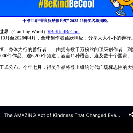
干净世界“善良很酷影片奖” 2025-26得奖名单揭晓。
n Jing World）
#BeKindBeCool
恒、身体力行的善行者——由拥有数千万粉丝的顶级创作者，到
00件作品、逾6,200个频道，涵盖11种语言、遍及数十个国家。

正式公布。今年七月，得奖作品将登上纽约时代广场标志性的大