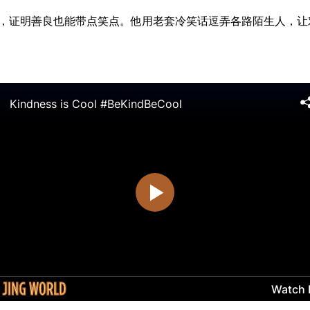
sh，证明善良也能带点笑点。他用老套冷笑话逗弄各路陌生人，