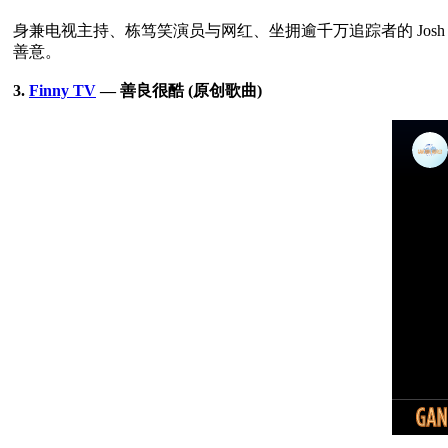
身兼电视主持、栋笃笑演员与网红、坐拥逾千万追踪者的 Jo
善意。

3. 
Finny TV
 — 善良很酷 (原创歌曲)