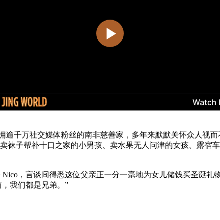
年。这位坐拥逾千万社交媒体粉丝的南非慈善家，多年来默默关怀众
的各种面貌。卖袜子帮补十口之家的小男孩、卖水果无人问津的女孩、
Nico，言谈间得悉这位父亲正一分一毫地为女儿储钱买圣诞礼物。
，我们都是兄弟。”
