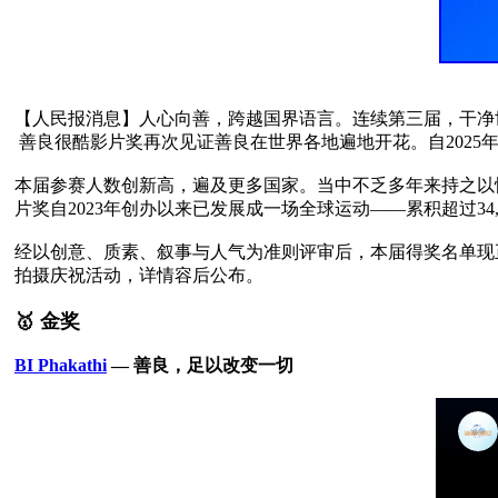
【人民报消息】人心向善，跨越国界语言。连续第三届，干净世界（Ga
 善良很酷影片奖再次见证善良在世界各地遍地开花。自2025年10月至2026年4月，全球创作者踊跃响应，分享大大小小的善行。

本届参赛人数创新高，遍及更多国家。当中不乏多年来持之以
片奖自2023年创办以来已发展成一场全球运动——累积超过34,0
经以创意、质素、叙事与人气为准则评审后，本届得奖名单现
拍摄庆祝活动，详情容后公布。

🥇 金奖
BI Phakathi
 — 善良，足以改变一切