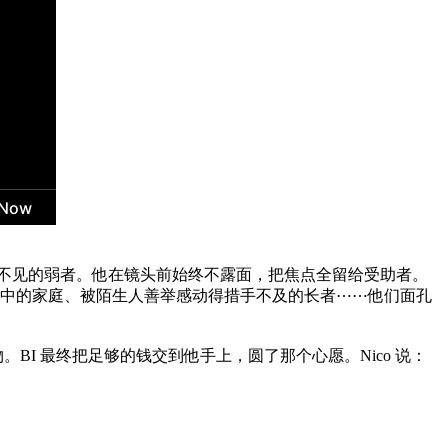
人视而不见的弱者。他在镜头前始终不露面，把焦点全留给受助者。
露宿车中的家庭、被陌生人善举感动得措手不及的长者⋯⋯他们面孔
BI 最终把足够的钱交到他手上，圆了那个心愿。Nico 说：