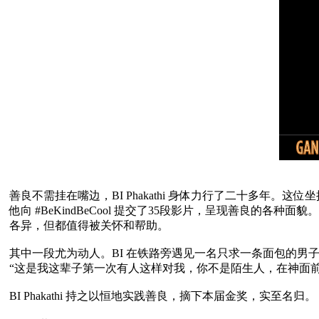
善良不需挂在嘴边，BI Phakathi 身体力行了二十多
他向 #BeKindBeCool 提交了35段影片，呈现善良
各异，但都值得被关怀和帮助。

其中一段尤为动人。BI 在铁路旁遇见一名只求一条面包的男子 
“这是我这辈子第一次有人这样对我，你不是陌生人，在神面前
BI Phakathi 持之以恒地实践善良，摘下本届金奖，实至名归。
