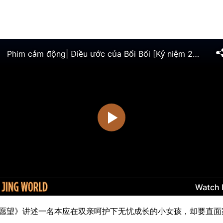
的愿望》讲述一名本应在双亲呵护下无忧成长的小女孩，却要直面