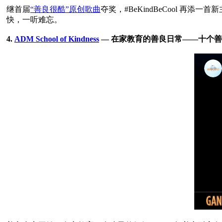
继首届
“善良很酷”原创歌曲
夺奖，#BeKindBeCool 再添一首新
快，一听难忘。

4. 
ADM School of Kindness
 — 在家教育的善良日常——十个