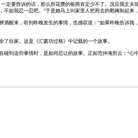
，一定要胜诉的话，那么所花费的银两肯定少不了。况且我丈夫
，不如我忍一忍吧。”于是她马上叫家里人把死去的鹅腌制起来，
醉酒醒来，听到昨晚发生的事情，也感叹道：“如果昨晚告诉我
全了自家。这是《汇纂功过格》中记载的一个故事。

在碰到这些事情时，是如何忍让的故事。正如范仲淹所云：“心