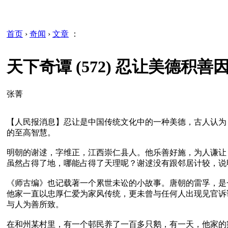
首页
›
奇闻
›
文章
：
天下奇谭 (572) 忍让美德积
张菁
【人民报消息】忍让是中国传统文化中的一种美德，古人认为
的至高智慧。

明朝的谢逑，字维正，江西崇仁县人。他乐善好施，为人谦让
虽然占得了地，哪能占得了天理呢？谢逑没有跟邻居计较，说
《师古编》也记载著一个累世未讼的小故事。唐朝的雷孚，是
他家一直以忠厚仁爱为家风传统，更未曾与任何人出现见官诉
与人为善所致。

在和州某村里，有一个邨民养了一百多只鹅，有一天，他家的