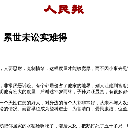
善因 累世未讼实难得
，人要忍耐，克制情绪，这样度量才能够宽厚；而不因小事去见
，非常厌恶诉讼。有个邻居侵占了他家的地界，别人让他到官府
明他有宏大的度量，后谢逑75岁而终，子孙兴旺显贵，有很多都
一个天性仁慈的好人，对身边的每个人都非常好，从来不与人发
讼的情况。而雷孚也成为登科进士，为官清白，爱民廉洁，位至
鹅把邻居家的水稻给啄吃了，邻居大怒，把鹅打死了五十多只。