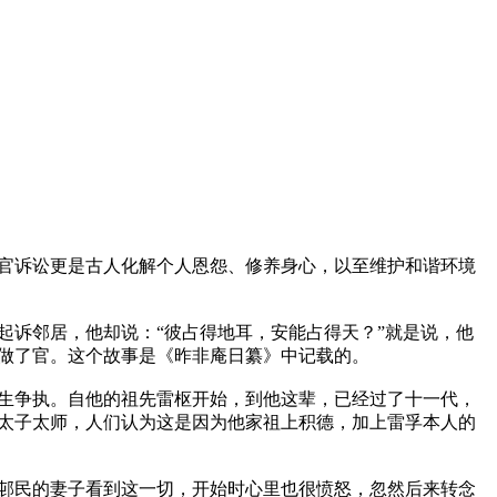
官诉讼更是古人化解个人恩怨、修养身心，以至维护和谐环境
起诉邻居，他却说：“彼占得地耳，安能占得天？”就是说，他
做了官。这个故事是《昨非庵日纂》中记载的。

生争执。自他的祖先雷枢开始，到他这辈，已经过了十一代，
太子太师，人们认为这是因为他家祖上积德，加上雷孚本人的
邨民的妻子看到这一切，开始时心里也很愤怒，忽然后来转念