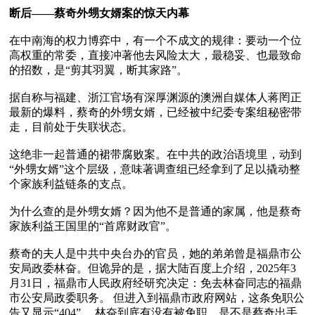
断后——蔡奇外甥女婿案的惊天内幕
在中南海的权力博弈中，有一个不成文的规律：要动一个位
高权重的常委，直接冲著他去风险太大，最稳妥、也最致命
的招数，是“剪其羽翼，断其家路”。

据自称与福建、浙江官场有深厚渊源的澳洲自媒体人蒋罔正
最新的爆料，蔡奇的外甥女婿，已经被中纪委专案组秘密带
走，目前处于失联状态。

这绝非一起普通的裙带腐败案。在中共的政治语境里，动到
“外甥女婿”这个层级，意味著调查组已经拿到了足以撬动整
个家族利益链条的支点。

为什么查的是外甥女婿？因为他不是普通的家属，他是蔡奇
家族利益王国里的“首席财政官”。

蔡奇的夫人是中共中央台办的官员，她的弟弟曾是福鼎市公
安局政委林奋。但诡异的是，据大陆百度上介绍，2025年3
月31日，福鼎市人民政府经研究决定：免去林奋同志的福鼎
市公安局政委职务。 但进入到福鼎市政府网站，这条免职公
告又显示“404”。 林奋到底有没有被免职，是不是蔡奇出手