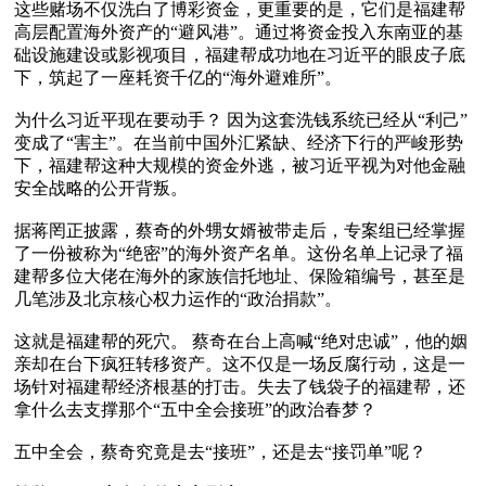
这些赌场不仅洗白了博彩资金，更重要的是，它们是福建帮
高层配置海外资产的“避风港”。通过将资金投入东南亚的基
础设施建设或影视项目，福建帮成功地在习近平的眼皮子底
下，筑起了一座耗资千亿的“海外避难所”。

为什么习近平现在要动手？ 因为这套洗钱系统已经从“利己”
变成了“害主”。在当前中国外汇紧缺、经济下行的严峻形势
下，福建帮这种大规模的资金外逃，被习近平视为对他金融
安全战略的公开背叛。

据蒋罔正披露，蔡奇的外甥女婿被带走后，专案组已经掌握
了一份被称为“绝密”的海外资产名单。这份名单上记录了福
建帮多位大佬在海外的家族信托地址、保险箱编号，甚至是
几笔涉及北京核心权力运作的“政治捐款”。

这就是福建帮的死穴。 蔡奇在台上高喊“绝对忠诚”，他的姻
亲却在台下疯狂转移资产。这不仅是一场反腐行动，这是一
场针对福建帮经济根基的打击。失去了钱袋子的福建帮，还
拿什么去支撑那个“五中全会接班”的政治春梦？

五中全会，蔡奇究竟是去“接班”，还是去“接罚单”呢？
