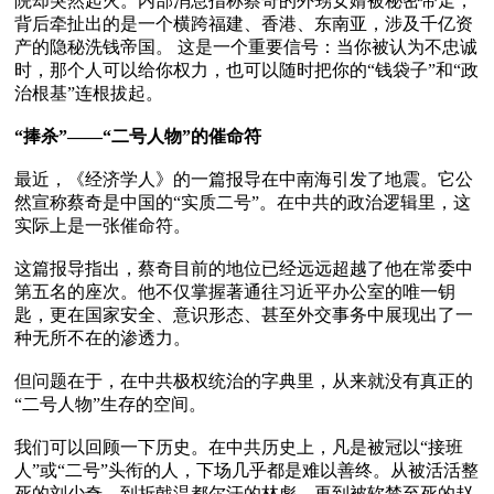
院却突然起火。内部消息指称蔡奇的外甥女婿被秘密带走，
背后牵扯出的是一个横跨福建、香港、东南亚，涉及千亿资
产的隐秘洗钱帝国。 这是一个重要信号：当你被认为不忠诚
时，那个人可以给你权力，也可以随时把你的“钱袋子”和“政
治根基”连根拔起。  

“捧杀”——“二号人物”的催命符 
最近，《经济学人》的一篇报导在中南海引发了地震。它公
然宣称蔡奇是中国的“实质二号”。在中共的政治逻辑里，这
实际上是一张催命符。

这篇报导指出，蔡奇目前的地位已经远远超越了他在常委中
第五名的座次。他不仅掌握著通往习近平办公室的唯一钥
匙，更在国家安全、意识形态、甚至外交事务中展现出了一
种无所不在的渗透力。

但问题在于，在中共极权统治的字典里，从来就没有真正的
“二号人物”生存的空间。

我们可以回顾一下历史。在中共历史上，凡是被冠以“接班
人”或“二号”头衔的人，下场几乎都是难以善终。从被活活整
死的刘少奇，到折戟温都尔汗的林彪，再到被软禁至死的赵