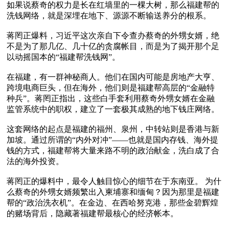
如果说蔡奇的权力是长在红墙里的一棵大树，那么福建帮的
洗钱网络，就是深埋在地下、源源不断输送养分的根系。

蒋罔正爆料，习近平这次亲自下令查办蔡奇的外甥女婿，绝
不是为了那几亿、几十亿的贪腐帐目，而是为了揭开那个足
以动摇国本的“福建帮洗钱网”。

在福建，有一群神秘商人。他们在国内可能是房地产大亨、
跨境电商巨头，但在海外，他们则是福建帮高层的“金融特
种兵”。蒋罔正指出，这些白手套利用蔡奇外甥女婿在金融
监管系统中的职权，建立了一套极其成熟的地下钱庄网络。

这套网络的起点是福建的福州、泉州，中转站则是香港与新
加坡。通过所谓的“内外对冲”——也就是国内存钱、海外提
钱的方式，福建帮将大量来路不明的政治献金，洗白成了合
法的海外投资。

蒋罔正的爆料中，最令人触目惊心的细节在于东南亚。 为什
么蔡奇的外甥女婿频繁出入柬埔寨和缅甸？因为那里是福建
帮的“政治洗衣机”。在金边、在西哈努克港，那些金碧辉煌
的赌场背后，隐藏著福建帮最核心的经济帐本。
