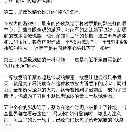
于在“篡位”的边缘试探。

第二，是政敌精心设计的“捧杀”棋局。

在权力的游戏中，最毒的招数莫过于将对手推向聚光灯的最
中心。那些冷眼旁观的派系，习家军的之江新军也好，新崛
起的技术官僚也罢，他们深知习近平的多疑。通过海外媒体
和民间传闻，将蔡奇塑造成一个“权力威胁”，一个“随时准备
接班的强人”，这等于是在习近平心头扎下了一根针。

第三，也是最残酷的一种可能——这是习近平亲自写就的
“引蛇出洞”剧本。 

一尊故意给予蔡奇超越常规的荣宠，故意让他显得只手遮
天，就是为了看清蔡奇在这种极致权力诱惑下的反应，同时
吸引全党所有派系的火力。蔡奇被推到了最前面，成为了挡
箭牌，也成为了习近平测试忠诚度的最后一块试金石。

五中全会的脚步近了，蔡奇在这个时间点被推上了神坛。当
全世界都在看著这位“二号人物”如何登顶时，却没人注意
到，习近平的另一只手，已经悄悄摸向了蔡奇家族的“钱袋
子”。
