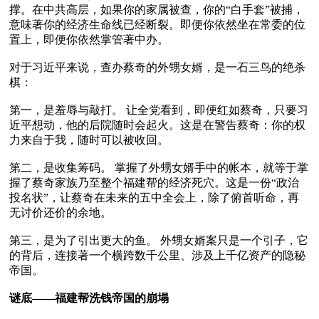
撑。在中共高层，如果你的家属被查，你的“白手套”被捕，
意味著你的经济生命线已经断裂。即便你依然坐在常委的位
置上，即便你依然掌管著中办。

对于习近平来说，查办蔡奇的外甥女婿，是一石三鸟的绝杀
棋：

第一，是羞辱与敲打。 让全党看到，即便红如蔡奇，只要习
近平想动，他的后院随时会起火。这是在警告蔡奇：你的权
力来自于我，随时可以被收回。

第二，是收集筹码。 掌握了外甥女婿手中的帐本，就等于掌
握了蔡奇家族乃至整个福建帮的经济死穴。这是一份“政治
投名状”，让蔡奇在未来的五中全会上，除了俯首听命，再
无讨价还价的余地。

第三，是为了引出更大的鱼。 外甥女婿案只是一个引子，它
的背后，连接著一个横跨数千公里、涉及上千亿资产的隐秘
帝国。

谜底——福建帮洗钱帝国的崩塌