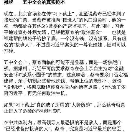
摊牌——五中全会的真实剧本
现在，北京官场都在传“习下蔡上”，甚至说蔡奇已经拿到了
接班的门票。当蔡奇被推向“接班人”的风口浪尖时，他的一
举一动都处在其他5位常委的严密监视下。与此同时，习近
平通过查办外甥女婿，已经把蔡奇的“政治基金”——也就是
福建帮的钱袋子给抄了底。一个没有钱、没有派系、只有虚
名的“接班人”，不过是习近平案头的一尊瓷娃娃，随时可以
打碎。

五中全会上，蔡奇面临的可能不是登基，而是一场惨烈自
残。据爆料，习近平可能要求蔡奇在会上亲自主持对“金融
安全”和“派系小圈子”的整肃。这意味著，蔡奇要亲口否定福
建帮，亲手切割那些帮他洗钱、帮他上位的老部下。这份
“投名状”，将彻底断绝蔡奇在党内的所有退路，让他除了依
附习近平，再无任何政治生机。

如果“习下蔡上”真的成了所谓的“大势所趋”，那么蔡奇就真
正进入了危险的“林彪时刻”。

在中共体制内，最高领导人最恐惧的不是敌人，而是那个
“已经准备好接班的人”。蔡奇，究竟是习近平最后的忠臣，