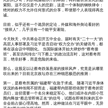
紫阳。这不仅仅是个人的悲剧，这是一个体制的钢铁律令：
绝对的权力不允许任何形式的分享，即便那个人表现得再忠
诚。

目前，似乎还有一个诡异的定论，外媒和海外舆论看好的
“接班人”，几乎没有一个能平安著陆。

今天秋天，中共将会召开五中全会。届时有关“二十一大”的
高层人事部署及习近平是否启动“权力交办”的关键讯号，都
将在该会议中明朗化。 当国际媒体开始大肆炒作“蔡奇接
班”，甚至坊间传出“习下蔡上”的政治流言时，这对蔡奇而
言，绝非好事，而是危险的来临。

那么，这股足以让蔡奇跌落悬崖的接班风声，究竟是从哪里
吹出来的？目前北京政坛存在三种细思极恐的推测：

第一，是蔡奇所属的“福建帮”在急于求成。 随著习近平身体
状况的各种传闻不胫而走，福建帮内部那些依附于蔡奇的官
员们，迫切需要一个名分来稳定军心。他们或许在内部小范
围内释放“蔡总管即将正名”的信号，试图在即将到来的五中
全会前占据心理高地。然而，这种做法在习近平眼中，无异