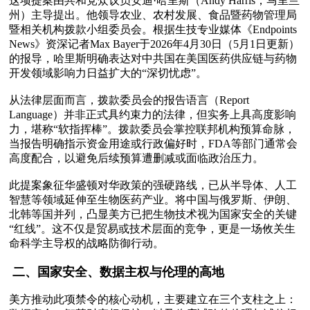
这项提案由共和党众议员安迪·哈里斯（Andy Harris，马里兰
州）主导提出。他领导农业、农村发展、食品暨药物管理局
暨相关机构拨款小组委员会。根据生技专业媒体《Endpoints 
News》资深记者Max Bayer于2026年4月30日（5月1日更新）
的报导，哈里斯明确表达对中共国在美国医药供应链与药物
开发领域影响力日益扩大的“深切忧虑”。 

从法律层面而言，拨款委员会的报告语言（Report 
Language）并非正式具约束力的法律，但实务上具高度影响
力，堪称“软指挥棒”。拨款委员会掌控联邦机构预算命脉，
当报告明确指示资金用途或行政偏好时，FDA等部门通常会
高度配合，以避免后续预算遭删减或面临政治压力。 

此提案象征华盛顿对华政策的强硬路线，已从半导体、人工
智慧等领域延伸至生物医药产业。将中国与俄罗斯、伊朗、
北韩等国并列，凸显美方已把生物技术视为国家安全的关键
“红线”。这不仅是贸易或技术层面的竞争，更是一场攸关生
命科学主导权的战略防御行动。

 二、国家安全、数据主权与伦理的高地
美方推动此项禁令的核心动机，主要建立在三个支柱之上：