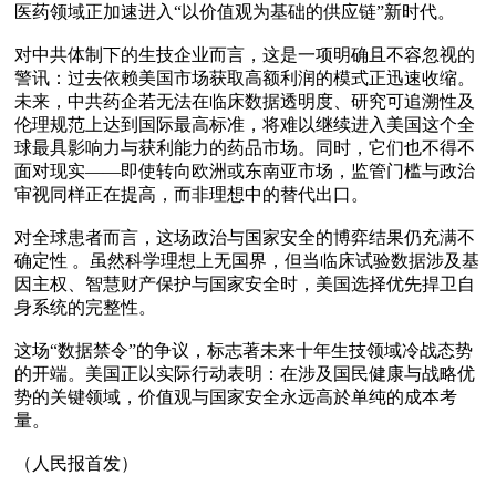
医药领域正加速进入“以价值观为基础的供应链”新时代。  

对中共体制下的生技企业而言，这是一项明确且不容忽视的
警讯：过去依赖美国市场获取高额利润的模式正迅速收缩。
未来，中共药企若无法在临床数据透明度、研究可追溯性及
伦理规范上达到国际最高标准，将难以继续进入美国这个全
球最具影响力与获利能力的药品市场。同时，它们也不得不
面对现实——即使转向欧洲或东南亚市场，监管门槛与政治
审视同样正在提高，而非理想中的替代出口。

对全球患者而言，这场政治与国家安全的博弈结果仍充满不
确定性 。虽然科学理想上无国界，但当临床试验数据涉及基
因主权、智慧财产保护与国家安全时，美国选择优先捍卫自
身系统的完整性。

这场“数据禁令”的争议，标志著未来十年生技领域冷战态势
的开端。美国正以实际行动表明：在涉及国民健康与战略优
势的关键领域，价值观与国家安全永远高於单纯的成本考
量。

（人民报首发）
