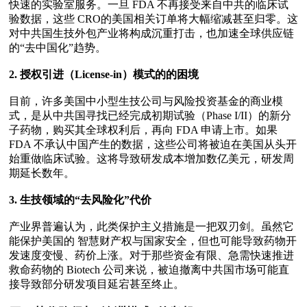
快速的实验室服务。一旦 FDA 不再接受来自中共的临床试
验数据，这些 CRO的美国相关订单将大幅缩减甚至归零。这
对中共国生技外包产业将构成沉重打击，也加速全球供应链
的“去中国化”趋势。

2. 授权引进（License-in）模式的的困境
目前，许多美国中小型生技公司与风险投资基金的商业模
式，是从中共国寻找已经完成初期试验（Phase I/II）的新分
子药物，购买其全球权利后，再向 FDA 申请上市。如果 
FDA 不承认中国产生的数据，这些公司将被迫在美国从头开
始重做临床试验。这将导致研发成本增加数亿美元，研发周
期延长数年。 

3. 生技领域的“去风险化”代价 
产业界普遍认为，此类保护主义措施是一把双刃剑。虽然它
能保护美国的 智慧财产权与国家安全，但也可能导致药物开
发速度变慢、药价上涨。对于那些资金有限、急需快速推进
救命药物的 Biotech 公司来说，被迫撤离中共国市场可能直
接导致部分研发项目延宕甚至终止。
