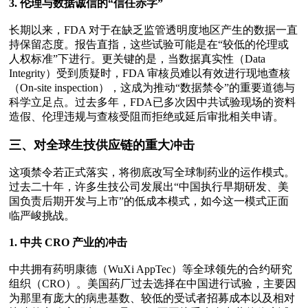
3. 伦理与数据诚信的“信任赤字”
长期以来，FDA 对于在缺乏监管透明度地区产生的数据一直
持保留态度。报告直指，这些试验可能是在“较低的伦理或
人权标准”下进行。更关键的是，当数据真实性（Data 
Integrity）受到质疑时，FDA 审核员难以有效进行现地查核
（On-site inspection），这成为推动“数据禁令”的重要道德与
科学立足点。过去多年，FDA已多次因中共试验现场的资料
造假、伦理违规与查核受阻而拒绝或延后审批相关申请。

三、对全球生技供应链的重大冲击
这项禁令若正式落实，将彻底改写全球制药业的运作模式。
过去二十年，许多生技公司发展出“中国执行早期研发、美
国负责后期开发与上市”的低成本模式，如今这一模式正面
临严峻挑战。

1. 中共 CRO 产业的冲击   
中共拥有药明康德（WuXi AppTec）等全球领先的合约研究
组织（CRO）。美国药厂过去选择在中国进行试验，主要因
为那里有庞大的病患基数、较低的受试者招募成本以及相对