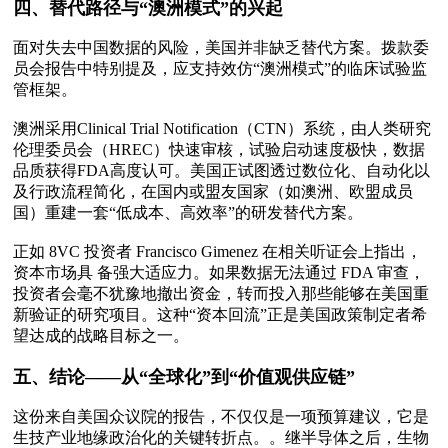
四、替代路径与“澳洲模式”的兴起 
面对失去中国数据的风险，美国并非缺乏替代方案。拨款委
员会报告中特别提及，应支持效仿“澳洲模式”的临床试验监
管框架。

澳洲采用Clinical Trial Notification（CTN）系统，由人类研究
伦理委员会（HREC）快速审核，试验启动速度极快，数据
品质获得FDA高度认可。美国正试图透过数位化、自动化以
及行政流程简化，在国内或盟友国家（如澳洲、欧盟成员
国）重建一套“低成本、高效率”的研发替代方案。

正如 8VC 投资者 Francisco Gimenez 在相关听证会上指出，
资本市场具 备强大适应力。如果数据无法通过 FDA 审查，
投资者会毫不犹豫地撤出资金，转而投入那些能够在美国重
新验证的研究项目。这种“资本回流”正是美国政策制定者希
望达成的战略目标之一。 

五、结论——从“全球化”到“价值观供应链”
这份来自美国众议院的报告，不仅仅是一项预算建议，它是
生技产业地缘政治化的关键转折点。。继半导体之后，生物