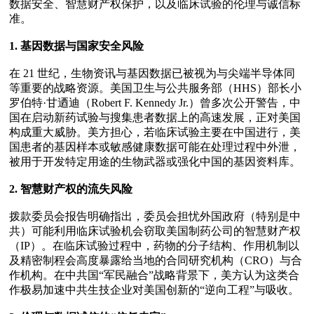
数据安全、智慧财产权保护，以及临床试验的伦理与诚信标
准。 

1. 基因数据与国家安全风险
在 21 世纪，生物资讯与基因数据已被视为与尖端半导体同
等重要的战略资源。美国卫生与公共服务部（HHS）部长小
罗伯特·甘迺迪（Robert F. Kennedy Jr.）曾多次公开警告，中
国在启动新药试验与搜集患者数据上的高速发展，正对美国
构成重大威胁。美方担心，若临床试验主要在中国进行，美
国患者的基因样本或敏感健康数据可能在处理过程中外泄，
被用于开发特定用途的生物武器或强化中国的基因资料库。 

2. 智慧财产权的流失风险
拨款委员会报告明确指出，委员会担忧外国政府（特别是中
共）可能利用临床试验机会窃取美国制药公司的智慧财产权
（IP）。在临床试验过程中，药物的分子结构、作用机制以
及精密制程会高度暴露给当地的合同研究机构（CRO）与合
作机构。在中共国“军民融合”战略背景下，美方认为这类合
作极易加速中共生技企业对美国创新的“逆向工程”与吸收。
