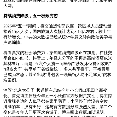
就业市场的结构性冲击，正汇聚成一张扼杀经济于无形中的
大网。

持续消费降级，五一极致穷游
2026年“五一”期间，据交通运输部数据，跨区域人员流动量
接近15亿人次，国内旅游人次预计达到3.14亿左右，较上年
有所增长。中共的大数据已经从统计学意义转向政治美学与
舆论煽情。

看看真实的社会消费力，据知道消费降级正在加剧。在社交
平台如小红书、抖音上，年轻人分享的不再是高端酒店或米
其林餐厅，而是“五六个人挤一间民宿”“沙发床位拼团攻略”
“绿皮火车+共享单车省钱路线”。多人共享拼车、平摊费用
已成为常态，甚至出现“背包客一晚民宿人均不足50元”的极
端案例。

油管“北京大公子”频道博主总结今年小长假出现四个新变
化。首先博主质疑今年五一小长假官方数据真实性，博主惊
讶发现身边的人似乎都在家里宅著，小区停车位没有空位，
满满的车，没有出行，这与官方数据形成强烈反差。第二个
变化是今年人们更喜欢穷游了。博主晒出数据加以说明。