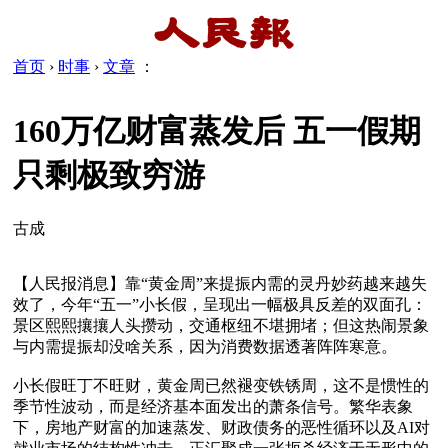
首页
›
时事
›
文章
：
160万亿财富蒸发后 五一假期
只剩极致穷游
古成
【人民报消息】靠“黄金周”来提振内需的灵丹妙药越来越失
效了，今年“五一”小长假，呈现出一幅极具反差的双面孔：
景区熙熙攘攘人头攒动，交通枢纽不堪拥堵；但这热闹景象
与内需提振却没啥关系，因为消费数据透著阵阵寒意。

小长假旺丁不旺财，黄金周已然褪变铁锈周，这不是惯性的
季节性波动，而是经济基本面发出的萧条信号。繁华表象
下，房地产财富的加速蒸发、财政债务的恶性循环以及AI对