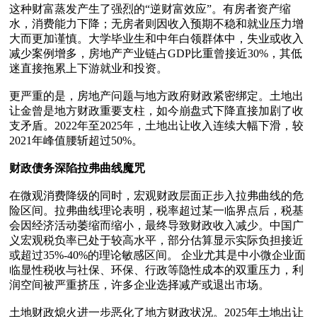
这种财富蒸发产生了强烈的“逆财富效应”。有房者资产缩
水，消费能力下降；无房者则因收入预期不稳和就业压力增
大而更加谨慎。大学毕业生和中年白领群体中，失业或收入
减少案例增多，房地产产业链占GDP比重曾接近30%，其低
迷直接拖累上下游就业和投资。

更严重的是，房地产问题与地方政府财政紧密绑定。土地出
让金曾是地方财政重要支柱，如今崩盘式下降直接加剧了收
支矛盾。2022年至2025年，土地出让收入连续大幅下滑，较
2021年峰值腰斩超过50%。

财政债务深陷拉弗曲线魔咒
在微观消费降级的同时，宏观财政层面正步入拉弗曲线的危
险区间。拉弗曲线理论表明，税率超过某一临界点后，税基
会因经济活动萎缩而缩小，最终导致财政收入减少。中国广
义宏观税负率已处于较高水平，部分估算显示实际负担接近
或超过35%-40%的理论敏感区间。 企业尤其是中小微企业面
临显性税收与社保、环保、行政等隐性成本的双重压力，利
润空间被严重挤压，许多企业选择减产或退出市场。

土地财政熄火进一步恶化了地方财政状况。2025年土地出让