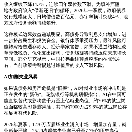
收入继续下降14.7%，连续四年双位数下滑。为填补窟窿，
地方政府陷入“借新还旧”的循环。2026年一季度，政府债券
发行规糢庞大，日均借债数百亿元。赤字率预计突破4%，地
方政府债务余额持续攀升。

这种糢式边际效益递减明显。高债务导致利息支出增加，进
一步挤占民生和投资资金。银行体系承受压力，最终风险可
能转嫁给普通存款人。经济学家警告，如果不通过结构性改
革降低税负、优化支出结构，债务螺旋将持续压缩未来增长
空间。部分研究显示，中国拉弗曲线顶点税率约在40%左
右，当前政策需警惕越过峰值后的收入下滑风险。

AI加剧失业风暴
如果说债务和房产危机是“旧疾”，AI对就业市场的冲击则是
正在发生的“新伤”。花旗银行等机构研报指出，AI在中国可
能直接替代或影响数千万至上亿就业岗位。约30%的就业岗
位面临较高AI暴露风险，其中约7000万占9.6%的就业岗位存
在显著替代风险。

2026年夏季，1270万应届毕业生涌入市场，增量加存量，就
业形势严峻。25-29岁群体失业率已升至7.7%的历史高位，