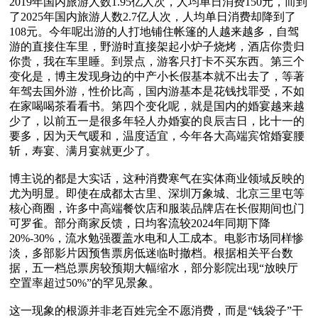
2019年国内旅游人数1.95亿人次，人均单日消费150元，而到
了2025年国内旅游人数2.7亿人次，人均单日消费却降到了
108元。今年呢出游的人打地铺住帐篷的人越来越多，自驾
游的直接住车里，野游时直接架起小炉子烧烤，酒店你贵归
你贵，我在车里睡。到景点，游客只打卡不买东西。第三个
变化是，博主发现身边的中产小长假基本就不出去了，等著
年驾去国外游，性价比高，国内游基本是花钱找罪受，不如
在家喝喝茶看看书。第四个变化呢，就是国内的婚宴越来越
少了，以前五一是很多年轻人办婚宴的良辰吉日，比十一的
要多，因为天气暖和，温度适宜，今年各大高端宾馆婚宴腰
斩，寿宴、满月宴就更少了。

博主说的都是大实话，这种消费寒气在实体商业领域反映的
尤为明显。即使在成都太古里、深圳万象城、北京三里屯等
核心商圈，许多中高端餐饮店和服装品牌店在长假期间也门
可罗雀。部分商家反馈，日均客流较2024年同期下降
20%-30%，流水勉强覆盖水电和人工成本。电影市场同样惨
淡，多部影片因预售票房低迷临时撤档。根据相关平台数
据，五一档总票房较预期大幅缩水，部分影院出现“放映厅
空置率超过50%”的罕见景象。

这一现象的根源并非老百姓完全不愿消费，而是“钱袋子”干