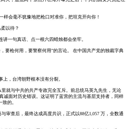
一样会毫不犹豫地把枪口对准你，把坦克开向你！

柔以待？

连讲一句真话、点一根六四蜡烛都会坐牢。

枪，要枪何用，要警察何用”的言论。 在中国共产党的独裁字典
事上，台湾朝野根本没有分裂。

A里就与中共的共产专政完全互斥。前总统马英九先生，无论
真诚面对历史错误。这证明了蓝营的主流与基层支持者，同样
致的。

查后，最终达成高度共识，正式以88亿1,057 万，全数通