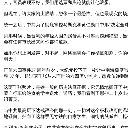
人，官员表现不好，我们用选票和舆论就能让他滚蛋。

但现在，请大家闭上眼睛，想像一个最恐怖、但也最现实的场
统一之后，中共为了彻底掌控马斯克和黄仁勋口中那“决定全球人
到那时候，当台湾的年轻人因为房价高不可攀而感到绝望，当
会有任何市长出来向你咨询道歉。

如果你想上网发声，对不起，网络高墙会把你彻底阉割，你的
明天！

正值六四事件37 周年前夕，大纪元投下了一枚让中南海极
整 37 年、超过两千张从未面世的六四历史照片，悉数传递到海
这两千张照片，是铁一般的历史法庭证据，它无情地撕开了中
著自行车给绝食的学生送水、送药；我们看到了那些二十岁出
识菁英。

当中共最高层下达戒严令的那一刻，一切对这个极权政府的温
地碾向、扫向了这群手无寸铁的自家学生。满街的哭喊声、枪
直到 2026 年的今天，中共官方依然在全力封锁这段历史