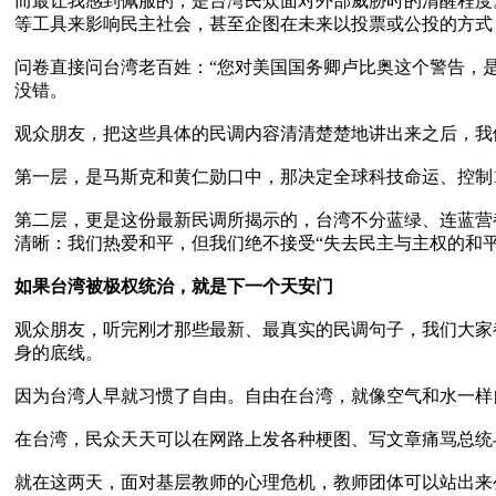
而最让我感到佩服的，是台湾民众面对外部威胁时的清醒程度
等工具来影响民主社会，甚至企图在未来以投票或公投的方式
问卷直接问台湾老百姓：“您对美国国务卿卢比奥这个警告，是
没错。

观众朋友，把这些具体的民调内容清清楚楚地讲出来之后，我们
第一层，是马斯克和黄仁勋口中，那决定全球科技命运、控制100
第二层，更是这份最新民调所揭示的，台湾不分蓝绿、连蓝营
清晰：我们热爱和平，但我们绝不接受“失去民主与主权的和平”
如果台湾被极权统治，就是下一个天安门
观众朋友，听完刚才那些最新、最真实的民调句子，我们大家
身的底线。

因为台湾人早就习惯了自由。自由在台湾，就像空气和水一样
在台湾，民众天天可以在网路上发各种梗图、写文章痛骂总统
就在这两天，面对基层教师的心理危机，教师团体可以站出来