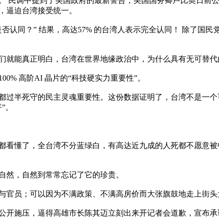
。 民调中提到了美国政府的最新警告，美国国务卿卢比奥日前公
，逼迫台湾接受统一。

否认同？” 结果，高达57% 的台湾人表示完全认同！ 除了国
就能真正明白，台湾在世界地缘政治中，为什么具有无可替代的
% 高阶AI 晶片的“科技硬实力重要性”。

都过半死守的民主灵魂重要性。这份数据证明了，台湾不是一个
。

都看懂了，全台湾不分蓝绿白，有高达近九成的人死都不愿意被
自然，自然到常常忘记了它的珍贵。

与官员；可以因为不满政策、不满高房价而大张旗鼓地走上街头大
公开施压，逼得高雄市长陈其迈立刻出来开记者会道歉，宣布承