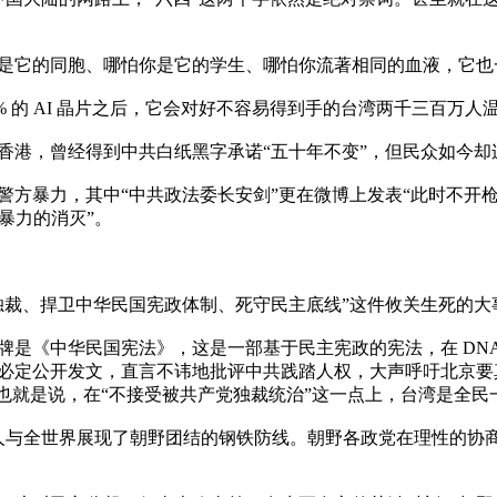
是它的同胞、哪怕你是它的学生、哪怕你流著相同的血液，它也
 的 AI 晶片之后，它会对好不容易得到手的台湾两千三百万人温
香港，曾经得到中共白纸黑字承诺“五十年不变”，但民众如今却
赞警方暴力，其中“中共政法委长安剑”更在微博上发表“此时不开
暴力的消灭”。

裁、捍卫中华民国宪政体制、死守民主底线”这件攸关生死的大
牌是《中华民国宪法》，这是一部基于民主宪政的宪法，在 DN
必定公开发文，直言不讳地批评中共践踏人权，大声呼吁北京要
也就是说，在“不接受被共产党独裁统治”这一点上，台湾是全民一
与全世界展现了朝野团结的钢铁防线。朝野各政党在理性的协商与审