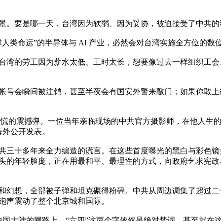
景。要是哪一天，台湾因为软弱、因为妥协，被迫接受了中共的
类命运”的半导体与 AI 产业，必然会对台湾实施全方位的数
台湾的劳工因为薪水太低、工时太长，想要像过去一样组织工会
帐号会瞬间被注销，甚至半夜会有国安外警来敲门；如果你敢上
度恐慌的震撼弹。一位当年亲临现场的中共官方摄影师，在他人生
外公开发表。

共三十多年来全力编造的谎言。在这些首度曝光的黑白与彩色镜头
头的年轻脸庞，正在用最和平、最理性的方式，向政府乞求宪政
和幻想，全部被子弹和坦克碾得粉碎。中共从周边调集了超过二
砲声震动了整个北京城和国际。

。在中国大陆的网路上，“六四”这两个字依然是绝对禁词。甚至就