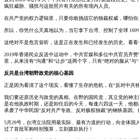
疯狂威胁、骚扰与这批照片有关的所有境内人员。

在共产党的权力逻辑里，只要你敢挑战它的独裁权威，哪怕你
所以，你凭什么天真地以为，当它拿下台湾、控制了全球 100%
这绝对不是危言耸听，这是正在发生和已经发生的历史。看看
2019年香港民众反送中运动中，中共官媒和多位中共官员齐
里，从来没有“沟通”和“让步”这两个字，只有“绝对的服从”与“
反共是台湾朝野政党的核心基因
正是因为看清了这个现实，看懂了生存的危机，在“反对中共独
我们要还原历史与政党的真相。在野的国民党，其立党的神主
是在他执政时期，还是卸任后的今天，每逢六四这一天，他都
承袭了中华民国“反对共产专政、反对极权独裁”的钢铁基因。
5月29号，台湾立法院用最实际、最有力道的行动，向全体国人
过了首批军购特别预算，立刻拨款执行！
