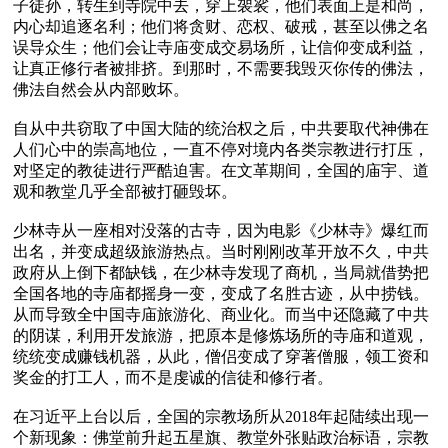
子徒孙，转生到寺院中去，穿上袈裟，他们表面上是和尚，
内心却追逐名利；他们将贪财、恋权、破戒，甚至以佛之名
误导众生；他们会让寺庙变成交易场所，让信仰变成利益，
让真正修行者被排挤。到那时，不需要我毁灭你传的佛法，
佛法自然会从内部败坏。

自从中共窃取了中国大陆的统治权之后，中共要取代神佛在
人们心中的崇高地位，一直不停对境内各类宗教进行打压，
对坚定的教徒进行严酷迫害。在文革期间，全国的庙宇、道
观和教堂几乎全部被打砸毁坏。

少林寺从一座相对没落的古寺，因为电影《少林寺》爆红而
出名，并变成超级旅游热点。当时刚刚改革开放不久，中共
政府从上倒下都缺钱，在少林寺发现了商机，当局就借势把
全国各地的寺庙都摇身一变，变成了名胜古迹，从中捞钱。
从而导致全中国寺庙旅游化、商业化。而当中还隐藏了中共
的阴谋，利用开发旅游，把原本是修炼场所的寺庙和道观，
统统变成赚钱机器，从此，僧侣变成了穿著僧服，领工资和
奖金的打工人，而不是虔诚的信徒和修行者。

在习近平上台以后，全国的宗教场所从2018年起陆续出现一
个新现象：佛堂前升起五星旗、教堂外张贴政治标语，宗教