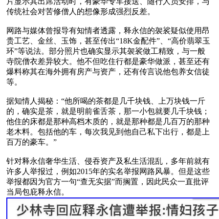
片显示其出席活动时，有豪华专车接送、随行人员安排，与
传统社会对苦修僧人的想像形成强烈反差。

网路与媒体曾报导有知情者透露，释永信的袈裟疑似使用昂
贵工艺、金丝、玉饰，甚至传出“18K金配件”、“高价翡翠玉
环”等说法。部分照片也确实显示其袈裟做工精致，与一般
寺院僧衣差异较大。他不但吃住行都是豪华做派，甚至还有
爆料称其在海外拥有房产与资产，还有传言说他包养女信徒
等。

据知情人揭秘：“他所喝的茶都是几千块钱、上万块钱一斤
的，确实是茶，就是明前雀舌茶，那一小包就要几千块钱；
他住的床都是那种高档木质的，就是那种都是几百万的那种
老木料。包括他的车，每次我见到他自己私下出行，都是上
百万的豪车。”

针对释永信奢华生活、侵吞资产及私生活混乱，多年前就有
许多人举报过，例如2015年的实名举报网路风暴。但是这些
举报都因为官方一句“查无实据”而搁置，因此民众一直批评