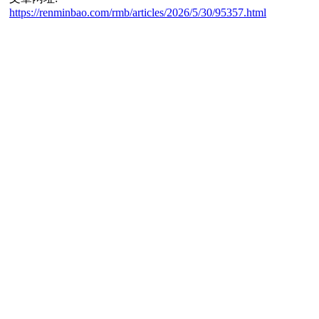
https://renminbao.com/rmb/articles/2026/5/30/95357.html