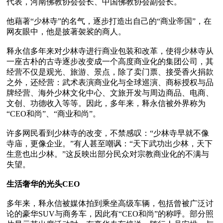
代表，河南佛教协会会长、中国佛教协会副会长。

他藉著“少林寺”的名气，逐步打造出自己的“商业帝国”，在
网友眼中，他是披著袈裟的商人。

释永信多年来对少林寺进行商业包装和改革，使得少林寺从
一座古朴的古寺逐步改变成一个高度商业化的集团公司，其
经营不仅是观光、旅游、景点，除了卖门票、接受香火捐款
之外，还经营：武术表演商业化与全球巡演、商标授权与品
牌经营、海外少林文化中心、文旅开发与周边商品、电商、
文创、功德收入等等。因此，多年来，释永信被外界称为
“CEO和尚”、“商业和尚”。

许多网民看到少林寺的改变，不禁感叹：“少林寺早就不像
寺庙，更像企业。”有人甚至嘲讽：“天下武功出少林，天下
生意也出少林。”这反映出部分民众对宗教商业化的不满与
失望。

生活奢华的光头CEO
多年来，释永信被媒体拍到乘坐高级车辆，包括曾被广泛讨
论的豪华SUV与商务车，因此有“CEO和尚”的称呼。部分照