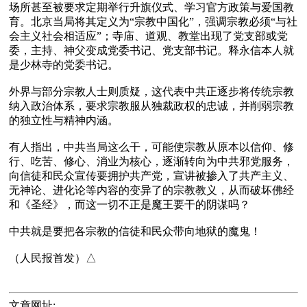
场所甚至被要求定期举行升旗仪式、学习官方政策与爱国教
育。北京当局将其定义为“宗教中国化”，强调宗教必须“与社
会主义社会相适应”；寺庙、道观、教堂出现了党支部或党
委，主持、神父变成党委书记、党支部书记。释永信本人就
是少林寺的党委书记。

外界与部分宗教人士则质疑，这代表中共正逐步将传统宗教
纳入政治体系，要求宗教服从独裁政权的忠诚，并削弱宗教
的独立性与精神内涵。

有人指出，中共当局这么干，可能使宗教从原本以信仰、修
行、吃苦、修心、消业为核心，逐渐转向为中共邪党服务，
向信徒和民众宣传要拥护共产党，宣讲被掺入了共产主义、
无神论、进化论等内容的变异了的宗教教义，从而破坏佛经
和《圣经》，而这一切不正是魔王要干的阴谋吗？

中共就是要把各宗教的信徒和民众带向地狱的魔鬼！

文章网址: