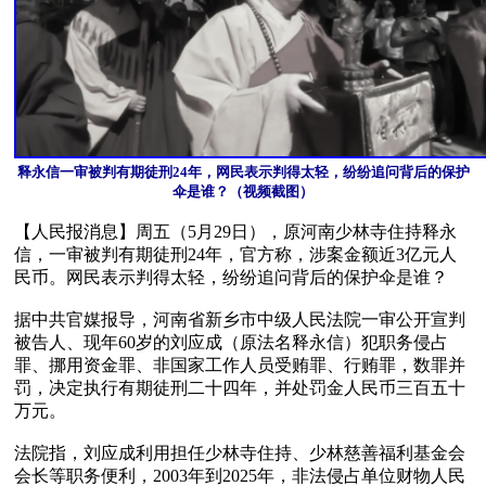
释永信一审被判有期徒刑24年，网民表示判得太轻，纷纷追问背后的保护
伞是谁？（视频截图）
【人民报消息】周五（5月29日），原河南少林寺住持释永
信，一审被判有期徒刑24年，官方称，涉案金额近3亿元人
民币。网民表示判得太轻，纷纷追问背后的保护伞是谁？

据中共官媒报导，河南省新乡市中级人民法院一审公开宣判
被告人、现年60岁的刘应成（原法名释永信）犯职务侵占
罪、挪用资金罪、非国家工作人员受贿罪、行贿罪，数罪并
罚，决定执行有期徒刑二十四年，并处罚金人民币三百五十
万元。

法院指，刘应成利用担任少林寺住持、少林慈善福利基金会
会长等职务便利，2003年到2025年，非法侵占单位财物人民