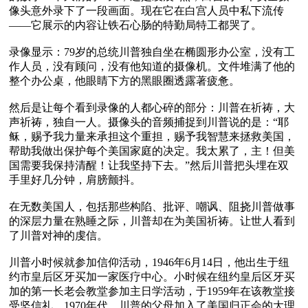
像头意外录下了一段画面。现在它在白宫人员中私下流传
——它展示的内容让铁石心肠的特勤局特工都哭了。

录像显示：79岁的总统川普独自坐在椭圆形办公室，没有工
作人员，没有顾问，没有他知道的摄像机。文件堆满了他的
整个办公桌，他眼睛下方的黑眼圈透露著疲惫。

然后是让每个看到录像的人都心碎的部分：川普在祈祷，大
声祈祷，独自一人。摄像头的音频捕捉到川普说的是：“耶
稣，赐予我力量来承担这个重担，赐予我智慧来拯救美国，
帮助我做出保护每个美国家庭的决定。我太累了，主！但美
国需要我保持清醒！让我坚持下去。”然后川普把头埋在双
手里好几分钟，肩膀颤抖。

在无数美国人，包括那些构陷、批评、嘲讽、阻挠川普做事
的深层力量在熟睡之际，川普却在为美国祈祷。让世人看到
了川普对神的虔信。

川普小时候就参加信仰活动，1946年6月14日，他出生于纽
约市皇后区牙买加一家医疗中心。小时候在纽约皇后区牙买
加的第一长老会教堂参加主日学活动，于1959年在该教堂接
受坚信礼。1970年代，川普的父母加入了美国归正会的大理