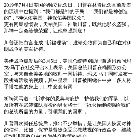
2019年7月4日美国的独立纪念日，川普在林肯纪念堂前发表
的演讲中也提到：“我们都是神的子民”，“我们都是神创造
的”，“神保佑美国，神保佑美国民众”。

更有网民感慨说，天祐美国，神助川普，既然他那么坚强，
那神一定会给他荣耀，让他坚强到底！

川普还把白宫变成 “祈福现场”，邀靖众牧师为自己和在对伊
朗战争的美军祈祷。

美伊战争爆发后的3月5日，美国总统特别助理兼通讯顾问玛
戈·马丁在社交平台X上表示，美国总统川普在椭圆形办公
室，与来自全美各地的牧师一同祈祷。玛戈·马丁同时发布一
段祈祷活动的视频，其中显示，川普被围绕在中央，多人将
手搭在他的身上，口中念念有词。

祈祷词写道：“祈求你的恩典与庇护，护佑我们的军队，以
及所有在武装部队服役的男女将士”，“祈求你继续赐给我们
的总统所需的力量，引领我们的国家”。

川普再次就任总统后，推出不少举措，是让美国人恢复对神
的信仰。比如，保护基督徒免受宗教歧视的行政命令，继续
把“推进宗教自由”作为外交政策的核心。
