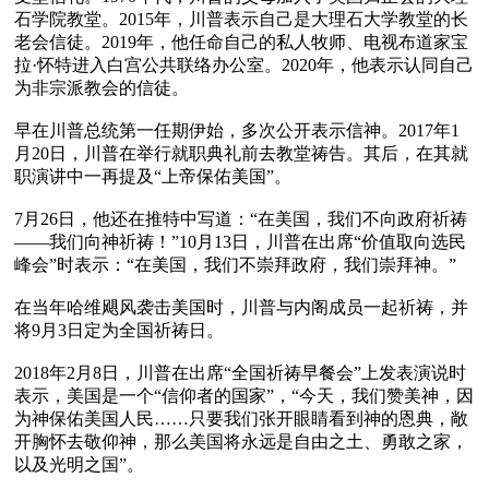
石学院教堂。2015年，川普表示自己是大理石大学教堂的长
老会信徒。2019年，他任命自己的私人牧师、电视布道家宝
拉·怀特进入白宫公共联络办公室。2020年，他表示认同自己
为非宗派教会的信徒。

早在川普总统第一任期伊始，多次公开表示信神。2017年1
月20日，川普在举行就职典礼前去教堂祷告。其后，在其就
职演讲中一再提及“上帝保佑美国”。

7月26日，他还在推特中写道：“在美国，我们不向政府祈祷
——我们向神祈祷！”10月13日，川普在出席“价值取向选民
峰会”时表示：“在美国，我们不崇拜政府，我们崇拜神。”

在当年哈维飓风袭击美国时，川普与内阁成员一起祈祷，并
将9月3日定为全国祈祷日。

2018年2月8日，川普在出席“全国祈祷早餐会”上发表演说时
表示，美国是一个“信仰者的国家”，“今天，我们赞美神，因
为神保佑美国人民……只要我们张开眼睛看到神的恩典，敞
开胸怀去敬仰神，那么美国将永远是自由之土、勇敢之家，
以及光明之国”。
