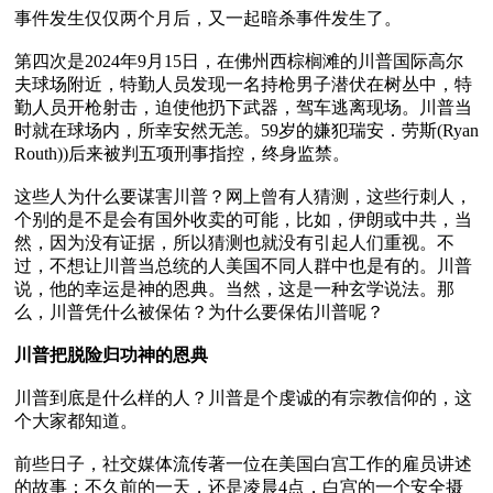
事件发生仅仅两个月后，又一起暗杀事件发生了。

第四次是2024年9月15日，在佛州西棕榈滩的川普国际高尔
夫球场附近，特勤人员发现一名持枪男子潜伏在树丛中，特
勤人员开枪射击，迫使他扔下武器，驾车逃离现场。川普当
时就在球场内，所幸安然无恙。59岁的嫌犯瑞安．劳斯(Ryan 
Routh))后来被判五项刑事指控，终身监禁。

这些人为什么要谋害川普？网上曾有人猜测，这些行刺人，
个别的是不是会有国外收卖的可能，比如，伊朗或中共，当
然，因为没有证据，所以猜测也就没有引起人们重视。不
过，不想让川普当总统的人美国不同人群中也是有的。川普
说，他的幸运是神的恩典。当然，这是一种玄学说法。那
么，川普凭什么被保佑？为什么要保佑川普呢？

川普把脱险归功神的恩典
川普到底是什么样的人？川普是个虔诚的有宗教信仰的，这
个大家都知道。

前些日子，社交媒体流传著一位在美国白宫工作的雇员讲述
的故事：不久前的一天，还是凌晨4点，白宫的一个安全摄