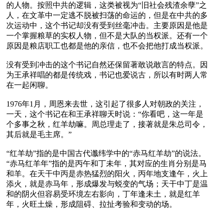
的人物。按照中共的逻辑，这类被视为“旧社会残渣余孽”之
人，在文革中一定逃不脱被扫荡的命运的，但是在中共的多
次运动中，这个书记却没有受到丝毫冲击。主要原因是他是
一个掌握粮草的实权人物，但不是大队的当权派。还有一个
原因是粮店职工也都是他的亲信，也不会把他打成当权派。

没有受到冲击的这个书记自然还保留著敢说敢言的特点。因
为王承祥唱的都是传统戏，书记也爱说古，所以有时两人常
在一起闲聊。

1976年1月，周恩来去世，这引起了很多人对朝政的关注，
一天，这个书记在和王承祥聊天时说：“你看吧，这一年是
个多事之秋，红羊劫嘛。周总理走了，接著就是朱总司令，
其后就是毛主席。”

“红羊劫”指的是中国古代谶纬学中的“赤马红羊劫”的说法。
“赤马红羊年”指的是丙午和丁未年，其对应的生肖分别是马
和羊。在天干中丙是赤热猛烈的阳火，丙年地支逢午，火上
添火，就是赤马年，形成爆发与蜕变的气场；天干中丁是温
和的阴火但容易受环境左右影向，丁年逢未土，就是红羊
年，火旺土燥，形成阻碍、拉扯考验和变动的场。
