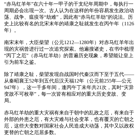
“赤马红羊年”在六十年一甲子的干支纪年周期中，每执行一
周期必会出现一次。古人认为在这样的年份容易发生政治动
荡、战争、瘟疫等“劫难”，因此有“赤马红羊劫”的说法。历
史上比较有名的北宋末年的靖康之耻就发生在丙午年（1126
年）。

南宋末年，大臣柴望（公元1212—1280年）对赤马红羊年出
现的灾祸曾进行过一次追究探索。他遍搜诸史，在书中梳理
“丙丁之厄”（赤马红羊劫）的普遍历史现象，希望能让皇上
引为前车之鉴。

除了靖康之耻，柴望发现自战国时代秦汉而下至于五代——
从秦昭襄王52年到五代后汉天福12年（公元前255年—公元
947年），这一千多年间，逢丙午丁未年共21次，其时“灾异
变故不可枚举”，每一次皆有相应对的重大历史变故、变
局。

赤马红羊劫的重大灾祸有来自于朝中的乱政之厄，有来自于
外部的外患之厄，有大灾难与社会变革，也有覆灭的亡朝之
厄，这些大变数对国家社会人民造成大动荡，其中又以政权
更替的亡朝之厄居多数。
