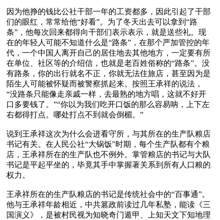
因为他挣的钱比公社干部一年的工资都多，因此引起了干部
们的眼红，常常给他“好看”。为了冬天出去可以拿到“路
条”，他每次回来都得向干部们表示表示，就是送些礼。现
在的年轻人可能不知道什么是“路条”，在那个严加管控的年
代，一个中国人离开自己的居住地去其他地方，一定要有所
在单位、社区等的介绍信，也就是老百姓俗称的“路条”。没
有路条，你的出行就名不正，你就无法住旅店，甚至因为是
陌生人可能被怀疑而被警察抓起来。按照王承祥的说法，
“没路条只能像走亲戚一样，去最熟的地方唱，这就不好开
口多要钱了。”“你以为我们吃开口饭的那么容易呐，上下左
右都得打点。哪处打点不到就会倒楣。”

说到王承祥这次为什么会进看守所，与其所在的生产队粮店
书记有关。在人民公社“大锅饭”时期，每个生产队都有个粮
店，王承祥所在的生产队也不例外。掌管粮店的书记与大队
书记是平起平坐的，毕竟其手中掌握著关系到所有人口粮的
权力。

王承祥所在的生产队粮店的书记是传统社会中的“百事通”。
他与王承祥年龄相近，中共篡政前读过几年私塾，能读《三
国演义》，是被村民视为知晓奇门遁甲、上知天文下知地理