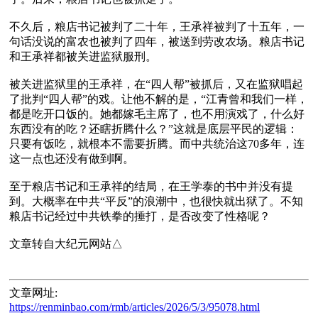
不久后，粮店书记被判了二十年，王承祥被判了十五年，一
句话没说的富农也被判了四年，被送到劳改农场。粮店书记
和王承祥都被关进监狱服刑。

被关进监狱里的王承祥，在“四人帮”被抓后，又在监狱唱起
了批判“四人帮”的戏。让他不解的是，“江青曾和我们一样，
都是吃开口饭的。她都嫁毛主席了，也不用演戏了，什么好
东西没有的吃？还瞎折腾什么？”这就是底层平民的逻辑：
只要有饭吃，就根本不需要折腾。而中共统治这70多年，连
这一点也还没有做到啊。

至于粮店书记和王承祥的结局，在王学泰的书中并没有提
到。大概率在中共“平反”的浪潮中，也很快就出狱了。不知
粮店书记经过中共铁拳的捶打，是否改变了性格呢？

文章网址:
https://renminbao.com/rmb/articles/2026/5/3/95078.html