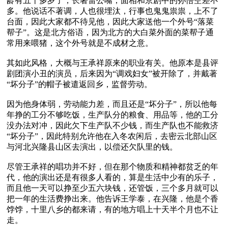
龄有五十多岁了，长著雷公嘴，面相和京剧中的孙悟空差不
多。他说话不著调，人也很埋汰，行事也鬼鬼祟祟，上不了
台面，因此大家都不待见他，因此大家送他一个外号“落菜
帮子”。这是北方俗语，因为北方的大白菜外面的菜帮子通
常用来喂猪，这个外号就是不成材之意。

其如此风格，大概与王承祥原来的职业有关。他原本是县评
剧团演小丑的演员，后来因为“调戏妇女”被开除了，并戴著
“坏分子”的帽子被遣返回乡，监督劳动。

因为他身体弱，劳动能力差，而且还是“坏分子”，所以他每
年挣的工分不够吃饭，生产队分的粮食、用品等，他的工分
没办法对冲，因此欠下生产队不少钱，而生产队也不能救济
“坏分子”，因此特别允许他在入冬农闲后，去密云北部山区
与河北兴隆县山区去演出，以偿还欠队里的钱。

尽管王承祥的唱功并不好，但在那个物质和精神都贫乏的年
代，他的演出还是有很多人看的，算是生活中少有的乐子，
而且他一天可以挣至少五六块钱，还管饭，三个多月就可以
把一年的生活费挣出来。他告诉王学泰，在兴隆，他是个香
饽饽，十里八乡的都来请，有的地方唱上十天半个月也不让
走。
