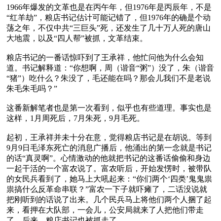
1966年爆发的文革也是在丙午年，但1976年是丙辰年，不是
“红羊劫”，粮店书记估计可能记错了，但1976年的确是个动
荡之年，不仅中共“三巨头”死，还发生了几十万人死的唐山
大地震，以及“四人帮”被抓，文革结束。

粮店书记的一番话惊吓到了王承祥，他忙问他为什么会知
道。书记解释道：“你想啊，周（谐音“粥”）没了，朱（谐音
“猪”）吃什么？朱没了，毛还能在吗？那会儿我们不是老说
朱毛朱毛吗？”

这番新解笔者也是第一次看到，似乎也有些道理。事实也是
这样，1月周死后，7月朱死，9月毛死。

起初，王承祥并未十分在意，觉得粮店书记是在胡说。等到
9月9日毛泽东死亡的消息广播后，他涌出的第一念就是书记
的话“真灵啊”。心情激动的他就把书记的这番话偷偷和身边
一起干活的一个富农说了。富农听后，开始发愣时，被带队
的女民兵看到了，她马上大吼起来：“你们两个‘四类’鬼鬼祟
祟搞什么反革命串联？”富农一下子就吓瘫了，二话没说就
把刚听到的话说了出来。几个民兵马上将他们两个人捆了起
来，看押在大队部，一会儿，公安局就来了人把他们带走
了。后来，粮店书记也被抓走了。
