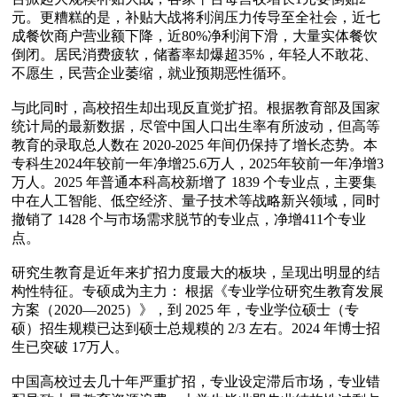
元。更糟糕的是，补贴大战将利润压力传导至全社会，近七
成餐饮商户营业额下降，近80%净利润下滑，大量实体餐饮
倒闭。居民消费疲软，储蓄率却爆超35%，年轻人不敢花、
不愿生，民营企业萎缩，就业预期恶性循环。

与此同时，高校招生却出现反直觉扩招。根据教育部及国家
统计局的最新数据，尽管中国人口出生率有所波动，但高等
教育的录取总人数在 2020-2025 年间仍保持了增长态势。本
专科生2024年较前一年净增25.6万人，2025年较前一年净增3
万人。2025 年普通本科高校新增了 1839 个专业点，主要集
中在人工智能、低空经济、量子技术等战略新兴领域，同时
撤销了 1428 个与市场需求脱节的专业点，净增411个专业
点。

研究生教育是近年来扩招力度最大的板块，呈现出明显的结
构性特征。专硕成为主力： 根据《专业学位研究生教育发展
方案（2020—2025）》，到 2025 年，专业学位硕士（专
硕）招生规糢已达到硕士总规糢的 2/3 左右。2024 年博士招
生已突破 17万人。

中国高校过去几十年严重扩招，专业设定滞后市场，专业错