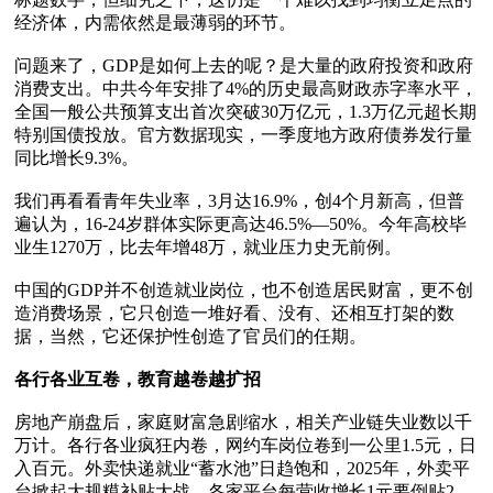
经济体，内需依然是最薄弱的环节。

问题来了，GDP是如何上去的呢？是大量的政府投资和政府
消费支出。中共今年安排了4%的历史最高财政赤字率水平，
全国一般公共预算支出首次突破30万亿元，1.3万亿元超长期
特别国债投放。官方数据现实，一季度地方政府债券发行量
同比增长9.3%。

我们再看看青年失业率，3月达16.9%，创4个月新高，但普
遍认为，16-24岁群体实际更高达46.5%—50%。今年高校毕
业生1270万，比去年增48万，就业压力史无前例。

中国的GDP并不创造就业岗位，也不创造居民财富，更不创
造消费场景，它只创造一堆好看、没有、还相互打架的数
据，当然，它还保护性创造了官员们的任期。

各行各业互卷，教育越卷越扩招
房地产崩盘后，家庭财富急剧缩水，相关产业链失业数以千
万计。各行各业疯狂内卷，网约车岗位卷到一公里1.5元，日
入百元。外卖快递就业“蓄水池”日趋饱和，2025年，外卖平
台掀起大规糢补贴大战，各家平台每营收增长1元要倒贴2