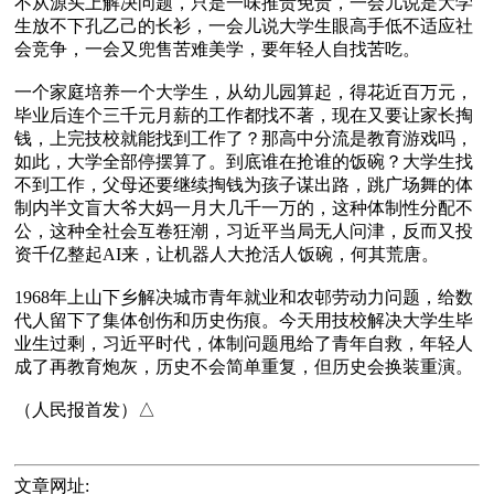
不从源头上解决问题，只是一味推责免责，一会儿说是大学
生放不下孔乙己的长衫，一会儿说大学生眼高手低不适应社
会竞争，一会又兜售苦难美学，要年轻人自找苦吃。

一个家庭培养一个大学生，从幼儿园算起，得花近百万元，
毕业后连个三千元月薪的工作都找不著，现在又要让家长掏
钱，上完技校就能找到工作了？那高中分流是教育游戏吗，
如此，大学全部停摆算了。到底谁在抢谁的饭碗？大学生找
不到工作，父母还要继续掏钱为孩子谋出路，跳广场舞的体
制内半文盲大爷大妈一月大几千一万的，这种体制性分配不
公，这种全社会互卷狂潮，习近平当局无人问津，反而又投
资千亿整起AI来，让机器人大抢活人饭碗，何其荒唐。

1968年上山下乡解决城市青年就业和农邨劳动力问题，给数
代人留下了集体创伤和历史伤痕。今天用技校解决大学生毕
业生过剩，习近平时代，体制问题甩给了青年自救，年轻人
成了再教育炮灰，历史不会简单重复，但历史会换装重演。

文章网址: