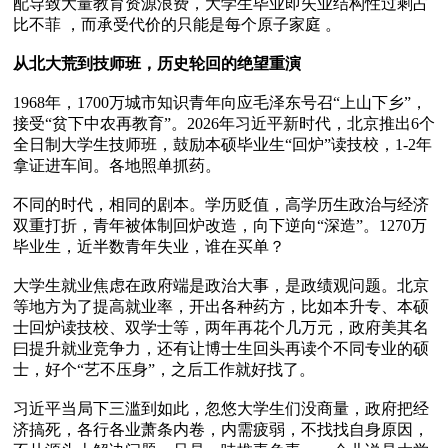
配导致大量教育资源浪费，大学生毕业即失业结构性过剩占
比不菲 ，而承受代价的只能是每个原子家庭 。

从北大荒到技师班，历史轮回的绝望重演
1968年，1700万城市知识青年向应毛泽东号召“上山下乡”，
接受“贫下中农再教育”。2026年习近平新时代，北京推出6个
全日制大学生技师班，鼓励本硕毕业生“回炉”读技校，1-2年
拿证进车间。各地照单抓药。

不同的时代，相同的剧本。学历贬值，高学历生政治与经济
双重打折，青年被体制回炉改造，向下逆向“深造”。1270万
毕业生，近半数青年失业，谁在买单？

大学生就业焦虑在政府端是政治大事，是政绩观问题。北京
等地方为了提高就业率，开出各种药方，比如本升专、本硕
士回炉读技校、双学士等，两年再花个几万元，政府美其名
曰提升就业竞争力，还有让博士生回头再读个不同专业的硕
士，好个“艺不压身”，之后工作就好找了。

习近平当局下三滥到如此，忽悠大学生们没商量，政府把经
济搞死，各行各业萧条内卷，内需疲弱，不找找自身原因，