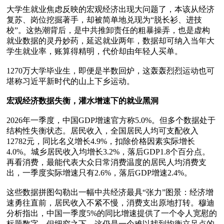
大学生就业焦虑反映的宏观经济出现大问题了，本该从经济
复苏、岗位挖掘著手，却被简单地兑现为“脱长衫、进技
校”。这热潮背后，是中共推卸责任的粗暴操弄，也是虚构
就业数据的灵丹妙药，延迟就业两年，数据却可纳入当年大
学生就业率，账算得精明，代价却由年轻人买单。

1270万大学毕业生，即便是半数回炉，这轰轰烈烈运动也可
堪称习近平新时代的山上下乡运动。

宏观经济数据失衡，灌水增速下的就业黑洞
2026年一季度，中国GDP增速官方称5.0%。但多个数据处于
结构性失衡状态。居民收入，全国居民人均可支配收入
12782元，同比名义增长4.9%，扣除价格因素实际增长
4.0%。城乡居民收入均增长3.2%，落后GDP1.8个百分点。
再看消费，最能代表大众日常消费温度的居民人均消费支
出，一季度实际增速只有2.6%，落后GDP增速2.4%。

这些数据拼图勾勒出一幅中共经济最具“张力”图景：经济增
速勇往直前，居民收入不紧不慢，消费支出原地打转。穆迪
分析指出，中国一季度5%的同比增速提供了一个令人宽慰的
标题数字，但细究之下，这仍是一个难以找到均衡立足点的