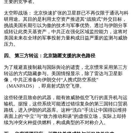
主要的竞争者。  

太空即战场： 北京快速扩张的卫星群已不再仅限于通讯与科
研用途。其目的是利用太空资产推进其“战狼式”外交目标，
挑战美国长期引以为傲的技术与军事优势。透过与伊朗分享
或转让此类天基资产，中共正在强化区域监控能力，这将对
美国未来在全球的军事投射力量构成日益严重的监测与威胁
压力。

四、 第三方转运：北京隐匿支援的灰色路径 
为了规避直接制裁与国际舆论的谴责，北京惯常采用第三方
转运的方式隐藏参与。美国情报显示，除了雷达与卫星影
像，中共正准备向伊朗交付“人携式防空系统”
（MANPADS），即肩射式防空飞弹。 

这些轻便且致命的武器，能有效威胁低空飞行的直升机与运
输机。据报，这些系统可能透过错综复杂的第三国转口贸易
路线，进入伊朗的武器库。这种“洗白”手法让中国得以维持
表面上的“中立”与“致力推动和谈”的虚假立场，实际上却持
续为冲突火种提供燃料，构成典型的不对称介入。
