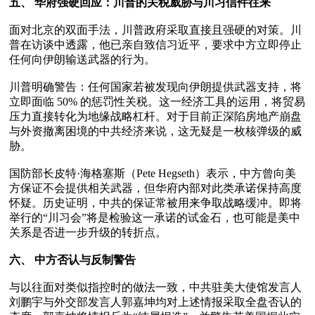
五、 华府强硬回应：川普的关税威胁与川习信件往来 
面对北京的双面手法，川普政府采取直接且强硬的对策。川
普在访谈中透露，他已亲自致信习近平，要求中方立即停止
任何向伊朗输送武器的行为。 

川普明确警告：任何国家若被发现向伊朗提供武器支持，将
立即面临 50% 的惩罚性关税。这一经济工具的运用，将贸易
压力直接转化为地缘战略杠杆。对于目前正深陷房地产崩盘
与外资撤离困境的中共经济来说，这无疑是一枚核弹级的威
胁。

国防部长皮特·海格塞斯（Pete Hegseth）表示，中方曾向美
方保证不会提供相关武器，但华府内部对此类承诺保持高度
怀疑。历史证明，中共的保证常被用来争取战略缓冲。即将
举行的“川习会”将是检验这一承诺的试金石，也可能是美中
关系是否进一步升级的转折点。

六、 中方否认与反制警告  
与以往面对类似指控时的做法一致，中共驻美大使馆发言人
刘鹏宇与外交部发言人郭嘉坤均对上述情报采取全盘否认的