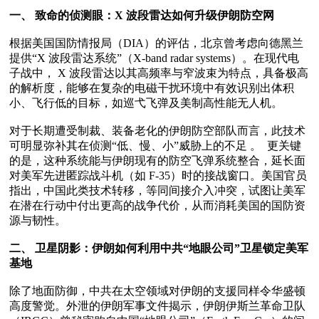
一、 致命的侦测眼：X 波段雷达如何升级伊朗防空网 
根据美国国防情报局（DIA）的评估，北京曾考虑向德黑兰
提供“X 波段雷达系统”（X-band radar systems）。在现代电
子战中， X 波段雷达以其高频率与窄波束为特点，具备极高
的解析度，能够在复杂的电磁干扰环境中有效识别出体积
小、飞行低的目标，如巡弋飞弹及美制高性能无人机。

对于长期遭受制裁、装备老化的伊朗防空部队而言，此技术
可明显弥补其在侦测“低、慢、小”威胁上的不足 。  更关键
的是，这种系统能与伊朗现有的防空飞弹系统整合，延长面
对美军先进匿踪战斗机（如 F-35）时的接战窗口。美国官员
指出，中国此类技术转移，等同间接介入冲突，试图让美军
在潜在行动中付出更高的战争代价，从而消耗美国的国防资
源与韧性。  

二、 卫星阴影：伊朗如何利用中共“地眼公司”卫星锁定美军
基地
除了地面防御，中共在太空领域对伊朗的支援同样令华盛顿
高度警觉。外泄的伊朗军事文件揭示，伊朗伊斯兰革命卫队