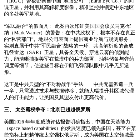
（IRGC）曾秘密购自中国“地眼公司”（Earth Eye Co.）的间
谍卫星，并利用其高解析度影像，精准监控并锁定中东地区
的多处美军基地。 

“军民融合”的假面具： 此案再次印证美国国会议员马克·华
纳（Mark Warner）的警告：在中共政权下，根本不存在真正
的“私营部门”。地眼公司表面上提供商业导航与观测服务，
实则直属于中共“军民融合”战略的一环。其高解析度的合成
孔径雷达（SAR）卫星，具备全天候、穿透云雾的侦测能
力，能清晰捕捉美军在荒漠中的兵力部署、油料储备与弹药
调度等细节，使这些目标在伊朗飞弹部队眼中几乎无所遁
形。

这正是中共典型的“不对称战争”手法——中共无需派遣一兵
一卒，只需透过技术与数据转移，就能大幅提升其区域代理
人的打击能力，让美国及其盟友付出更高代价。 

三、 太空霸权争夺：北京已超越俄罗斯
美国2026 年年度威胁评估报告明确指出，中国在天基能力
（space-based capabilities）的发展速度已领先多国，甚至在某
些指标上超越传统太空强权俄罗斯，成为美国在太空领域最