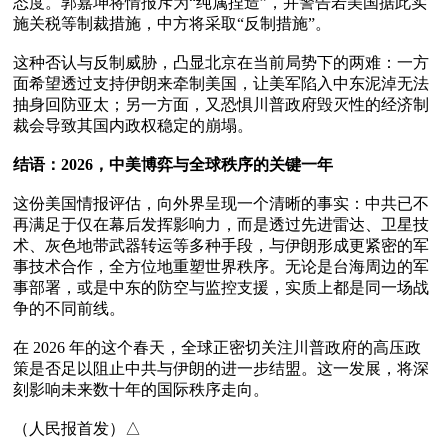
态度。郭嘉坤将情报斥为“纯属捏造”，并警告若美国据此实
施关税等制裁措施，中方将采取“反制措施”。 

这种否认与反制威胁，凸显北京在当前局势下的两难：一方
面希望透过支持伊朗来牵制美国，让美军陷入中东泥淖无法
抽身回防亚太；另一方面，又恐惧川普政府毁灭性的经济制
裁会导致其国内政权稳定的崩塌。 

结语：2026，中美博弈与全球秩序的关键一年  
这份美国情报评估，向外界呈现一个清晰的事实：中共已不
再满足于仅在幕后发挥影响力，而是透过先进雷达、卫星技
术、灰色地带武器转运等多种手段，与伊朗形成更紧密的军
事技术合作，全方位地重塑世界秩序。无论是台海周边的军
事部署，或是中东的防空与监控支援，实质上都是同一场战
争的不同前线。   

在 2026 年的这个春天，全球正密切关注川普政府的高压政
策是否足以阻止中共与伊朗的进一步结盟。这一发展，将深
刻影响未来数十年的国际秩序走向。
