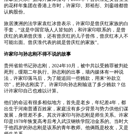
的花样年集团在香港上市时，许家印、郑裕彤、刘銮雄都曾
认购股份。

旅居澳洲的法学家袁红冰曾表示，许家印是曾庆红家族的白
手套，“这是中国官场人人皆知的，和许家印联系的，是曾
庆红的弟弟曾庆淮，还有曾庆红的儿子曾伟，曾庆红本人不
可能出面。曾庆淮代表的就是曾庆红的家族”。

许家印与孙志刚不得不说的故事
贵州省前书记孙志刚，2024年10月，被中共以受贿罪被判处
死刑，缓期二年执行。孙志刚的出事，墙内媒体有一种说
法，许家印落马后，为了能追回一些贿款，用来“补款立
功”，把孙志刚卖了。许家印向孙志刚输送了多少贿款？估
计许家印自己也难以计算。

他们的命运有很多相似地方，首先是老乡，年纪差4年，都
出生于河南普通百姓家，家庭没有多少背景与势力供他们谋
发展，身世差不多。其次许家印与孙志刚是师生关系。许家
印是1978年恢复高考后考入武汉钢铁学院冶金系的。当时大
于他四岁的孙志刚是该系的青年教师。他俩既是校友，又是
师生关系。
