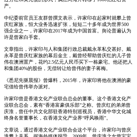
产。

中纪委前官员王友群曾撰文表示，许家印在起家时就攀上曾
庆红家族，恒大业务迅速扩张，短短二十多年成为世界500
强企业之一，许家印在2017年成为中国首富。舆论普遍认为
许是曾家白手套。

文章指出，许家印与人和集团行政总裁戴永革私交甚好。戴
永革是曾庆红家族的幕后金主，戴曾经帮助曾庆红的儿子曾
伟在澳洲置产，花约2.5亿元人民币买下一栋豪宅。他还把人
和集团40%的股份，无偿转让给曾伟的妻子蒋梅。

《悉尼先驱晨报》曾爆料，2015年，许家印将他在澳洲的豪
宅借给曾伟举办派对。

许家印曾是香港文化产业联合总会的董事。这个香港文化产
业联合总会，素有“香港富豪俱乐部”之称。曾庆红的弟弟曾
庆淮，曾任中共文化部驻香港特别巡视员，香港中华文化城
终身名誉董事长，在香港文化产业界“呼风唤雨”。

文章说，通过香港文化产业联合会这个平台，许家印与曾庆
淮攀上关系。据海外媒体报导，2009年，曾庆淮之女曾宝宝