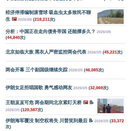
经济停滞编制滚雪球 吸血虫太多致民不聊
生
🖼️
(
218,211
次)
2026/3/6
分析：中国正在走向债务帝国 还能撑多久？
2026/3/6
(
44,840
次)
北京如临大敌 黑衣人严密监控两会代表
(
45,221
次)
2026/3/5
两会开幕 三个副国级继续失踪
(
46,085
次)
2026/3/5
伊朗女足拒唱国歌 勇气感动网友
(
32,069
次)
2026/3/5
王朝岌岌可危 两会期间北京紧盯天桥
🖼️
📝
(
120,587
次)
2026/3/5
伊朗海军覆没 制空权将失 川普笑到最后 📝
(
33,372
2026/3/5
次)