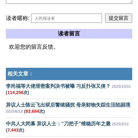
读者暱称:
读者留言
欢迎您的留言反馈。
相关文章：
李尚福等大佬泄密案判决书被曝 习反扑张又侠？
2025/10/31
(
114,256
次)
异议人士陈云飞出狱后警续骚扰 母亲财物失踪生活陷困境
(
83,684
次)
2025/6/18
中共人大闭幕 异议人士：“刀把子”维稳历年之最
2025/3/12
(
7,443
次)