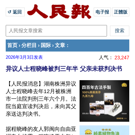
↺ 返回 
电子报
正體版
首页
分栏目
国际
文章
›
›
›
：
2026年3月3日
发表
人气：
23,247
异议人士程晓峰被判三年半 父亲未获判决书
【人民报消息】湖南株洲异议
人士程晓峰去年12月被株洲
市一法院判刑三年六个月。法
院当庭宣读判决后，未向其父
亲送达判决书。

据程晓峰的友人郭闽向自由亚