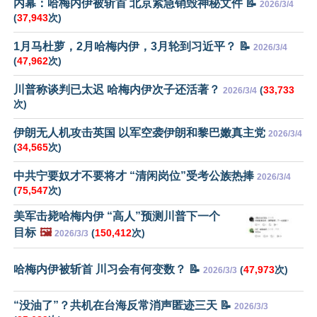
内幕：哈梅内伊被斩首 北京紧急销毁神秘文件 📝
2026/3/4
(
37,943
次)
1月马杜萝，2月哈梅内伊，3月轮到习近平？ 📝
2026/3/4
(
47,962
次)
川普称谈判已太迟 哈梅内伊次子还活著？
(
33,733
2026/3/4
次)
伊朗无人机攻击英国 以军空袭伊朗和黎巴嫩真主党
2026/3/4
(
34,565
次)
中共宁要奴才不要将才 “清闲岗位”受考公族热捧
2026/3/4
(
75,547
次)
美军击毙哈梅内伊 “高人”预测川普下一个
目标
🖼️
(
150,412
次)
2026/3/3
哈梅内伊被斩首 川习会有何变数？ 📝
(
47,973
次)
2026/3/3
“没油了”？共机在台海反常消声匿迹三天 📝
2026/3/3