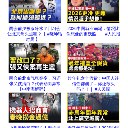
两会前夕被泼冷水？川习会
2026中国就业崩塌：情况比
让北京焦头烂额？【 #晓坤话
你想像的更残酷... ｜#人民报
时局 】｜
两会前北京气氛突变，习还
过年礼盒全假货！中国人连
张又侠清白？代表动向异常
信任都崩了…你还敢买
【中南海解码】｜
吗？！｜ #人民报
央视春晚藏密码？人形机器
赤马年开年异常｜2026中国