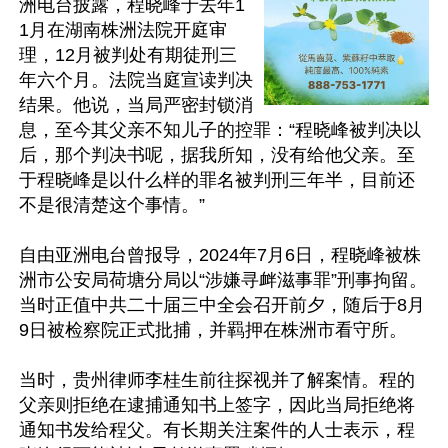
洲电台披露，程晓峰于去年1
1月在湖南株洲法院开庭审
理，12月被判处有期徒刑三
年六个月。法院当庭宣读判决
结果。他说，当局严密封锁消
息，至今其父亲不知儿子的控罪：“程晓峰被判决以
后，那个判决书呢，据我所知，没有给他父亲。至
于程晓峰是以什么样的罪名被判刑三年半，目前还
不是很清楚这个事情。”

自由亚洲电台曾报导，2024年7月6日，程晓峰被株
洲市公安局荷塘分局以“涉嫌寻衅滋事罪”刑事拘留。
当时正值中共二十届三中全会召开前夕，随后于8月
9日被检察院正式批捕，并羁押在株洲市看守所。

当时，贵州律师李桂生前往探视并了解案情。程的
父亲则拒绝在逮捕通知书上签字，因此当局拒绝将
通知书发给程父。有长期关注案件的人士表示，程