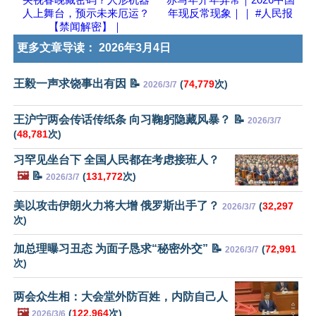
人上舞台，预示未来厄运？
年现反常现象｜｜ #人民报
【禁闻解密】｜
更多文章导读：
2026年3月4日
王毅一声求饶事出有因 📝
(
74,779
次)
2026/3/7
王沪宁两会传话传纸条 向习鞠躬隐藏风暴？ 📝
2026/3/7
(
48,781
次)
习罕见坐台下 全国人民都在考虑接班人？
🖼️
📝
(
131,772
次)
2026/3/7
美以攻击伊朗火力将大增 俄罗斯出手了？
(
32,297
2026/3/7
次)
加总理曝习丑态 为面子恳求“秘密外交” 📝
(
72,991
2026/3/7
次)
两会众生相：大会堂外防百姓，内防自己人
🖼️
(
122,964
次)
2026/3/6