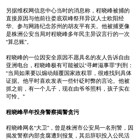
另据维权网信息中心当时的消息称，程晓峰被捕的
直接原因与他前往娄底双峰祭拜异议人士欧阳经
华、参与网路纪念苏州的胡友平有关。他被捕更像
是株洲公安当局对程晓峰多年民主异议言行的一次
“算总账”。

程晓峰的一位因安全原因不愿具名的友人告诉自由
亚洲电台，程晓峰极有可能被以“寻衅滋事罪”判刑：
“当局如果要以煽动颠覆国家政权罪，很难找到具体
证据。他平时喜欢发表一些针砭时弊的言论。他被
抓之前，有一个儿子，现在由爷爷照料，孩子实在
可怜。”

程晓峰早年投身警察揭警贪污
程晓峰网名“大卫”，曾是株洲市公安局一名刑警，因
揭发警察内部贪腐遭到报复，其后辞职投入公民活