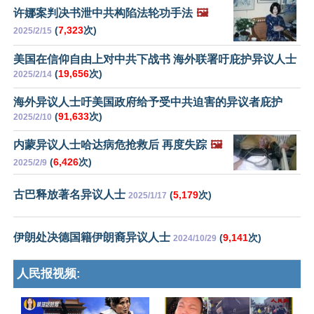
许娜案判决书泄中共构陷法轮功手法
🖼️
(
7,323
次)
2025/2/15
美国在信仰自由上对中共下战书 海外联署吁庇护异议人士
(
19,656
次)
2025/2/14
海外异议人士吁美国政府给予受中共迫害的异议者庇护
(
91,633
次)
2025/2/10
内蒙异议人士哈达病危抢救后 再度失踪
🖼️
(
6,426
次)
2025/2/9
古巴释放著名异议人士
(
5,179
次)
2025/1/17
伊朗处决德国籍伊朗裔异议人士
(
9,141
次)
2024/10/29
人民报视频: