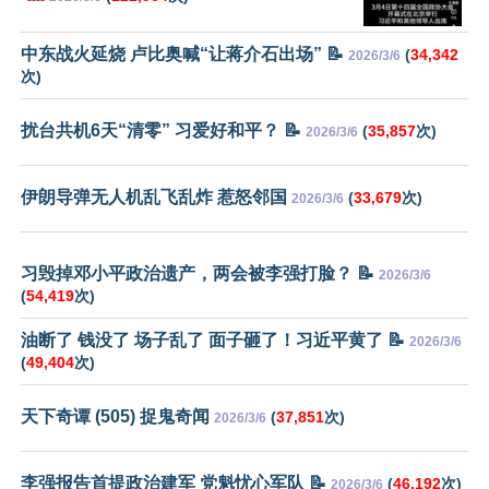
中东战火延烧 卢比奥喊“让蒋介石出场” 📝
(
34,342
2026/3/6
次)
扰台共机6天“清零” 习爱好和平？ 📝
(
35,857
次)
2026/3/6
伊朗导弹无人机乱飞乱炸 惹怒邻国
(
33,679
次)
2026/3/6
习毁掉邓小平政治遗产，两会被李强打脸？ 📝
2026/3/6
(
54,419
次)
油断了 钱没了 场子乱了 面子砸了！习近平黄了 📝
2026/3/6
(
49,404
次)
天下奇谭 (505) 捉鬼奇闻
(
37,851
次)
2026/3/6
李强报告首提政治建军 党魁忧心军队 📝
(
46,192
次)
2026/3/6