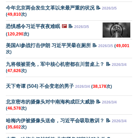
今年北京两会发生文革以来最严重的状况 📝
2026/3/5
(
49,810
次)
恐惧感令习近平夜夜难眠
🖼️
📝
2026/3/5
(
120,290
次)
美国AI参战打击伊朗 习近平哭晕在厕所 📝
(
49,001
2026/3/5
次)
九将领被罢免，军中核心机密都在川普桌上？ 📝
2026/3/4
(
47,626
次)
天下奇谭 (504) 不会变老的男子
(
38,178
次)
2026/3/4
北京密布的摄像头对中南海构成巨大威胁 📝
2026/3/4
(
46,578
次)
哈梅内伊被摄像头送命，习近平会吸取教训？ 📝
2026/3/4
(
35,602
次)