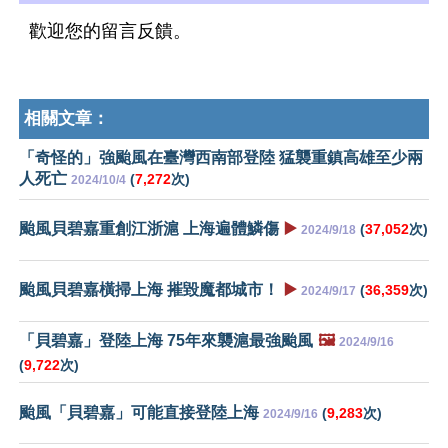
歡迎您的留言反饋。
相關文章：
「奇怪的」強颱風在臺灣西南部登陸 猛襲重鎮高雄至少兩
人死亡
(
7,272
次)
2024/10/4
颱風貝碧嘉重創江浙滬 上海遍體鱗傷
▶️
(
37,052
次)
2024/9/18
颱風貝碧嘉橫掃上海 摧毀魔都城市！
▶️
(
36,359
次)
2024/9/17
「貝碧嘉」登陸上海 75年來襲滬最強颱風
🖼️
2024/9/16
(
9,722
次)
颱風「貝碧嘉」可能直接登陸上海
(
9,283
次)
2024/9/16