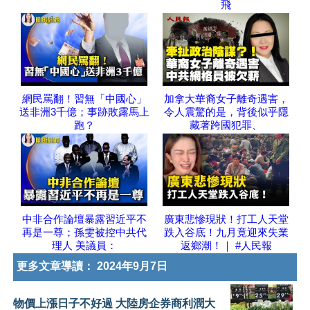
飛
網民罵翻！習無「中國心」
加拿大華裔女子離奇遇害，
送非洲3千億；事跡敗露馬上
令人震驚的是，背後似乎隱
跑？
藏著跨國犯罪、
中非合作論壇暴露習近平不
廣東悲慘現狀！打工人天堂
再是一尊；孫雯被控中共代
跌入谷底！九月竟迎來失業
理人 美議員：
返鄉潮！｜ #人民報
更多文章導讀：
2024年9月7日
物價上漲日子不好過 大陸房企券商利潤大