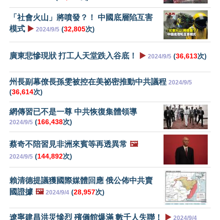
「社會火山」將噴發？！ 中國底層陷互害
模式
▶️
(
32,805
次)
2024/9/5
廣東悲慘現狀 打工人天堂跌入谷底！
▶️
(
36,613
次)
2024/9/5
州長副幕僚長孫雯被控在美祕密推動中共議程
2024/9/5
(
36,614
次)
網傳習已不是一尊 中共恢復集體領導
(
166,438
次)
2024/9/5
蔡奇不陪習見非洲來賓等再透異常
🖼️
(
144,892
次)
2024/9/5
賴清德提議獲國際媒體回應 俄公佈中共賣
國證據
🖼️
(
28,957
次)
2024/9/4
遼寧建昌洪災慘烈 殯儀館爆滿 數千人失聯！
▶️
2024/9/4