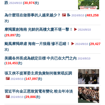
跌
(
30,974
次)
2024/9/10
為什麼現在做善事的人越來越少？
🖼️
📝
(
483,258
2024/9/10
次)
摩羯重創海南 光鮮的高樓大廈不堪一擊！
▶️
2024/9/10
(
29,897
次)
颱風摩羯肆虐 海南一片狼藉 慘不忍睹！
▶️
(
29,427
2024/9/10
次)
美國各州長成為鎖定目標 中共已在大門之內
2024/9/10
(
116,453
次)
張又俠不提軍委主席負責制何衞東唱反調
🖼️
(
147,097
次)
2024/9/10
習近平向金正恩致賀電有變化 較去年冷淡
🖼️
(
29,886
次)
2024/9/10