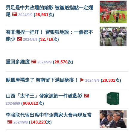
男足是中共政壇的縮影 被黨魁指點一定爛
尾
🖼️
(
28,961
次)
2024/9/9
替非洲捏一把汗！ 習狠狠地說：一個都不
能少
🖼️
(
32,716
次)
2024/9/9
重回多維度
🖼️
(
28,576
次)
2024/9/9
颱風摩羯走了 海南留下滿目瘡痍！
▶️
(
28,332
次)
2024/9/9
山西「太平王」發家源於一件破藍衫
🖼️
(
606,612
次)
2024/9/9
李強取代習出席中非企業家大會再現反常
🖼️
(
143,223
次)
2024/9/8