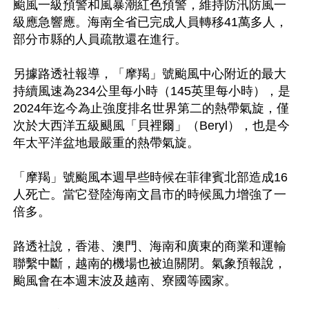
颱風一級預警和風暴潮紅色預警，維持防汛防風一
級應急響應。海南全省已完成人員轉移41萬多人，
部分市縣的人員疏散還在進行。

另據路透社報導，「摩羯」號颱風中心附近的最大
持續風速為234公里每小時（145英里每小時），是
2024年迄今為止強度排名世界第二的熱帶氣旋，僅
次於大西洋五級颶風「貝裡爾」（Beryl），也是今
年太平洋盆地最嚴重的熱帶氣旋。

「摩羯」號颱風本週早些時候在菲律賓北部造成16
人死亡。當它登陸海南文昌市的時候風力增強了一
倍多。

路透社說，香港、澳門、海南和廣東的商業和運輸
聯繫中斷，越南的機場也被迫關閉。氣象預報說，
颱風會在本週末波及越南、寮國等國家。
