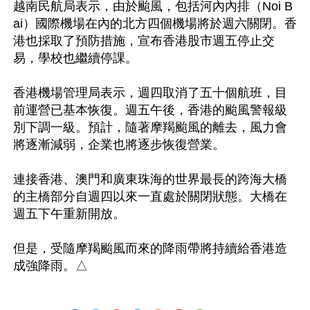
越南民航局表示，由於颱風，包括河內內排（Noi B
ai）國際機場在內的北方四個機場將於週六關閉。香
港也採取了預防措施，宣布香港股市週五停止交
易，學校也繼續停課。

香港機場管理局表示，週四取消了五十個航班，目
前運營已基本恢復。週五午後，香港的颱風警報級
別下調一級。預計，隨著摩羯颱風的離去，風力會
將逐漸減弱，企業也將逐步恢復營業。

連接香港、澳門和廣東珠海的世界最長的跨海大橋
的主橋部分自週四以來一直處於關閉狀態。大橋在
週五下午重新開放。

但是，受隨摩羯颱風而來的降雨帶將持續給香港造