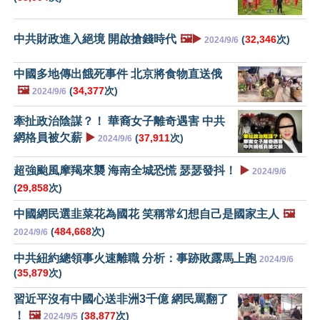
中共財政進入絕境 開啟搶錢時代
🖼️▶️
(
32,346
次)
2024/9/6
中國多地傳出餓死事件 北京將食物直送俄
🖼️
(
34,377
次)
2024/9/6
牽扯政治陰謀？！ 華裔女子離奇遇害 中共
網格員被欠薪
▶️
(
37,911
次)
2024/9/6
超強颱風摩羯來襲 海南全城恐慌 瑟瑟發抖！
▶️
2024/9/6
(
29,858
次)
中國網民選韭菜花為國花 笑稱常幻想自己是國家主人
🖼️
(
484,668
次)
2024/9/6
中共紐約總領事火速離職 分析：事跡敗露馬上跑
2024/9/6
(
35,879
次)
習近平沒有中國心送非洲3千億 網民罵翻了
！
🖼️
(
38,877
次)
2024/9/5