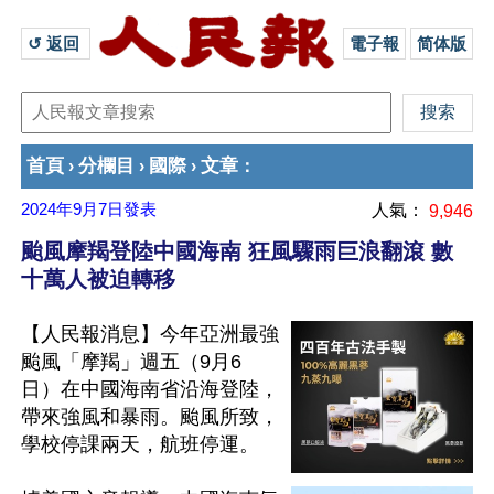
↺ 返回 
電子報
简体版
首頁
分欄目
國際
文章
›
›
›
：
2024年9月7日
發表
人氣：
9,946
颱風摩羯登陸中國海南 狂風驟雨巨浪翻滾 數
十萬人被迫轉移
【人民報消息】今年亞洲最強
颱風「摩羯」週五（9月6
日）在中國海南省沿海登陸，
帶來強風和暴雨。颱風所致，
學校停課兩天，航班停運。
