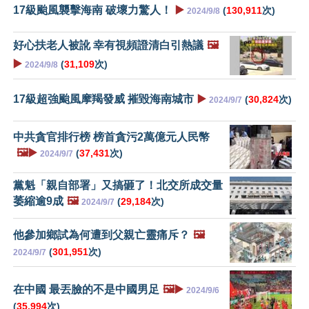
17級颱風襲擊海南 破壞力驚人！
▶️
(
130,911
次)
2024/9/8
好心扶老人被訛 幸有視頻證清白引熱議
🖼️
▶️
(
31,109
次)
2024/9/8
17級超強颱風摩羯發威 摧毀海南城市
▶️
(
30,824
次)
2024/9/7
中共貪官排行榜 榜首貪污2萬億元人民幣
🖼️▶️
(
37,431
次)
2024/9/7
黨魁「親自部署」又搞砸了！北交所成交量
萎縮逾9成
🖼️
(
29,184
次)
2024/9/7
他參加鄉試為何遭到父親亡靈痛斥？
🖼️
(
301,951
次)
2024/9/7
在中國 最丟臉的不是中國男足
🖼️▶️
2024/9/6
(
35,994
次)