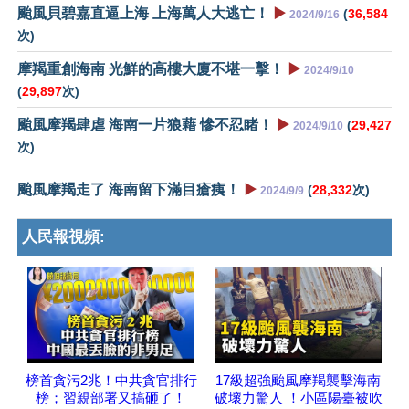
颱風貝碧嘉直逼上海 上海萬人大逃亡！
▶️
(
36,584
2024/9/16
次)
摩羯重創海南 光鮮的高樓大廈不堪一擊！
▶️
2024/9/10
(
29,897
次)
颱風摩羯肆虐 海南一片狼藉 慘不忍睹！
▶️
(
29,427
2024/9/10
次)
颱風摩羯走了 海南留下滿目瘡痍！
▶️
(
28,332
次)
2024/9/9
人民報視頻:
榜首貪污2兆！中共貪官排行
17級超強颱風摩羯襲擊海南
榜；習親部署又搞砸了！
破壞力驚人 ！小區陽臺被吹