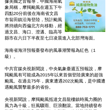
據美國之音報導，中國海南氣
象局稱，摩羯颱風在週五下午
四點20分前後在海南省文昌
市翁田鎮沿海登陸，預計颱風
將持續向西偏北方向移動，經
過文昌、海口、澄邁、臨高等
縣市在六日下半夜至七日凌晨進入北部灣海面。

海南省海洋預報臺發布的風暴潮警報為紅色（1
級）。

中共官媒央視新聞說，中央氣象臺週五預報說，摩
羯颱風有可能成為2015年以來首個登陸廣東的超強
颱風。在過去75年，廣東遭遇202次颱風，是中國遭
遇颱風襲擊最多的省份。

央視新聞說，摩羯颱風抵達文昌龍樓鎮時風力圈的
風力為十級，狂風驟雨、巨浪翻滾。當地持續發布