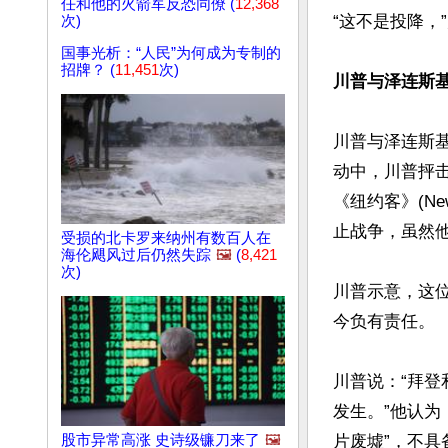
任和他的火箭军反恐同僚 (
12,368
“这不是投降，
次)
国事光析：“人民”为何成为专制的
招牌？ (
11,451
次)
川普与泽连斯
川普与泽连斯
动中，川普抨
《纽约客》(N
止战争，虽然他
受损的北卡罗来纳州有数百人在
海伦飓风过后仍然失踪
🖼️
(
8,421
次)
川普示意，这位
今负有责任。

川普说：“拜
发生。”他认
股市异常高涨 史诗级镰刀来了
🖼️
片废墟”，不具