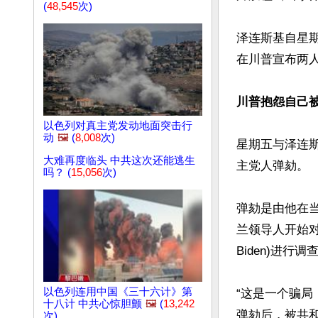
(
48,545
次)
泽连斯基自星
在川普宣布两人
川普抱怨自己
以色列对真主党发动地面突击行
动
🖼️
(
8,008
次)
星期五与泽连斯
大难再度临头 中共这次还能逃生
主党人弹劾。

吗？ (
15,056
次)
弹劾是由他在
兰领导人开始对
Biden)进行调查
以色列连用中国《三十六计》第
“这是一个骗
十八计 中共心惊胆颤
🖼️
(
13,242
弹劾后，被共和
次)