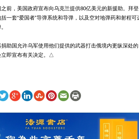
问之前，美国政府宣布向乌克兰提供80亿美元的新援助。拜
括一套“爱国者”导弹系统和导弹，以及空对地弹药和射程可达
。

器捐助国允许乌军使用他们提供的武器打击俄境内更纵深处的
会立即宣布有关决定。△
ww.renminbao.com/rmb/articles/2024/9/29/85450.html