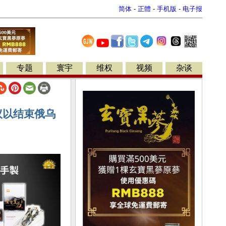
简体
-
正體
-
手机版
-
电子报
专题
寰宇
维权
视频
杂谈
议以结束俄乌