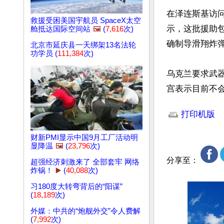
在泽连斯基访
救援受困美国宇航员 SpaceX太空
示，这批援助包
舱抵达国际空间站
🖼️
(
7,616
次)
确制导滑翔炸弹
北京市延庆县一天绑架13名法轮
功学员 (
111,384
次)
乌克兰要求武
宫表示目前不
文章网址: http://w
打印机版
财新PMI显示中国9月工厂活动明
显降温
🖼️
(
23,796
次)
分享至：
超强经济刺激来了 全部套牢 网络
炸锅！
▶️
(
40,088
次)
习180度大转弯背后的“阳谋”
(
18,189
次)
外媒：中共的“炮舰外交”令人费解
(
7,992
次)