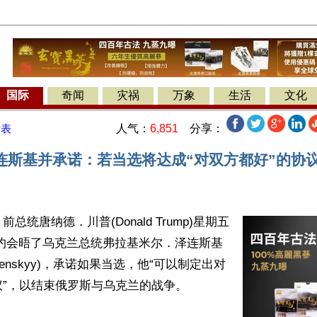
国际
奇闻
灾祸
万象
生活
文化
人气：
6,851
分享：
发表
连斯基并承诺：若当选将达成“对双方都好”的协
总统唐纳德．川普(Donald Trump)星期五
在纽约会晤了乌克兰总统弗拉基米尔．泽连斯基
r Zelenskyy)，承诺如果当选，他“可以制定出对
”，以结束俄罗斯与乌克兰的战争。
