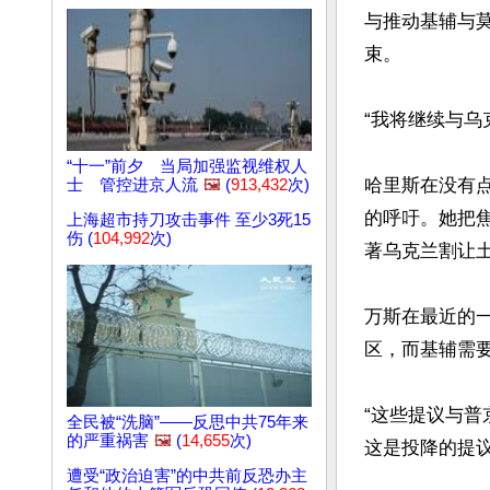
与推动基辅与
束。

“我将继续与乌
“十一”前夕 当局加强监视维权人
哈里斯在没有
士 管控进京人流
🖼️
(
913,432
次)
的呼吁。她把焦
上海超市持刀攻击事件 至少3死15
伤 (
104,992
次)
著乌克兰割让土
万斯在最近的
区，而基辅需要
“这些提议与普
全民被“洗脑”——反思中共75年来
的严重祸害
🖼️
(
14,655
次)
这是投降的提议
遭受“政治迫害”的中共前反恐办主