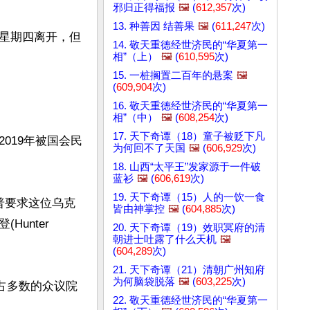
邪归正得福报
🖼️
(
612,357
次)
13. 种善因 结善果
🖼️
(
611,247
次)
星期四离开，但
14. 敬天重德经世济民的“华夏第一
相”（上）
🖼️
(
610,595
次)
15. 一桩搁置二百年的悬案
🖼️
(
609,904
次)
16. 敬天重德经世济民的“华夏第一
相”（中）
🖼️
(
608,254
次)
17. 天下奇谭（18）童子被贬下凡
019年被国会民
为何回不了天国
🖼️
(
606,929
次)
18. 山西“太平王”发家源于一件破
蓝衫
🖼️
(
606,619
次)
19. 天下奇谭（15）人的一饮一食
普要求这位乌克
皆由神掌控
🖼️
(
604,885
次)
nter 
20. 天下奇谭（19）效职冥府的清
朝进士吐露了什么天机
🖼️
(
604,289
次)
21. 天下奇谭（21）清朝广州知府
为何脑袋脱落
🖼️
(
603,225
次)
占多数的众议院
22. 敬天重德经世济民的“华夏第一