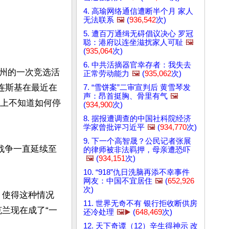
4. 高瑜网络通信遭断半个月 家人
无法联系
🖼️
(
936,542
次)
5. 遭百万通缉无碍倡议决心 罗冠
聪：港府以连坐滋扰家人可耻
🖼️
(
935,064
次)
6. 中共活摘器官幸存者：我失去
州的一次竞选活
正常劳动能力
🖼️
(
935,062
次)
连斯基在最近在
7. “雪饼案”二审宣判后 黄雪琴发
声：昂首挺胸、骨里有气
🖼️
实际上不知道如何停
(
934,900
次)
8. 据报遭调查的中国社科院经济
学家曾批评习近平
🖼️
(
934,770
次)
9. 下一个高智晟？公民记者张展
战争一直延续至
的律师被非法羁押，母亲遭恐​​吓
🖼️
(
934,151
次)
10. “918”仇日洗脑再添不幸事件
网友：中国不宜居住
🖼️
(
652,926
次)
，使得这种情况
11. 世界无奇不有 银行拒收断供房
兰现在成了“一
还冷处理
🖼️▶️
(
648,469
次)
12. 天下奇谭（12）辛生得神示 改