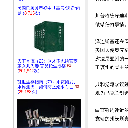
美国已极其重视中共高层“退党”问
题 (
8,715
次)
川普称赞泽连
做错任何事情。
泽连斯基还在
美国大使奥克萨娜
夕法尼亚州的
天下奇谭（23）秀才不忍纳官宦
家女儿为妾 官员托生报德
🖼️
了该州的民主党籍的
(
601,842
次)
乱世生存指南（73）水灾频发、
共和党籍众议院
水库泄洪，如何防止溺水而亡
🖼️
(
25,188
次)
观为乌克兰制造
白宫称约翰逊的
党籍的州长斯宾塞．