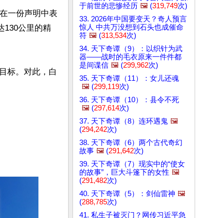
于前世的悲惨经历
🖼️
(
319,749
次)
登在一份声明中表
33. 2026年中国要变天？奇人预言
惊人 中共万没想到石头也成催命
130公里的精
符
🖼️
(
313,534
次)
34. 天下奇谭（9）：以织针为武
器——战时的毛衣原来一件件都
是间谍信
🖼️
(
299,962
次)
目标。对此，白
35. 天下奇谭（11）：女儿还魂
🖼️
(
299,119
次)
36. 天下奇谭（10）：县令不死
🖼️
(
297,614
次)
37. 天下奇谭（8）连环遇鬼
🖼️
(
294,242
次)
38. 天下奇谭（6）两个古代奇幻
故事
🖼️
(
291,642
次)
39. 天下奇谭（7）现实中的“使女
的故事”，巨大斗篷下的女性
🖼️
(
291,482
次)
40. 天下奇谭（5）：剑仙雷神
🖼️
(
288,785
次)
41. 私生子被灭门？网传习近平急