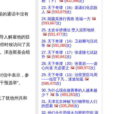
相”（下）
🖼️
(
602,586
次)
23. 天下奇谭（16）裴谌幻化启故
人
🖼️
(
593,879
次)
基的通话中没有
24. 陆陇其推行善政 造福一方
🖼️
(
593,667
次)
25. 太史令谤佛法 堕入泥犁地狱
🖼️
(
591,477
次)
导人解雇他的驻
26. 天下奇谭（14）卫叔卿与汉武
期早些时候访问了宾
帝
🖼️
(
591,085
次)
州。泽连斯基会晤
27. 天下奇谭（17）张道陵七试赵
升
🖼️
(
590,841
次)
28. 天下奇谭（20）张畏岩——虚
心向道 天必爱之
🖼️
(
588,972
次)
29. 天下奇谭（13）治世贤臣马周
一封信中表示，参
——仙官下凡，迷途知返
🖼️
预选举”。

(
586,470
次)
30. 为什么现在做善事的人越来越
少？
🖼️
📝 (
483,263
次)
见了犹他州共和
31. 天津北京神秘飞行物带给人们
的思索
🖼️
(
335,266
次)
32. 他们今生恐惧火与密闭空间 源