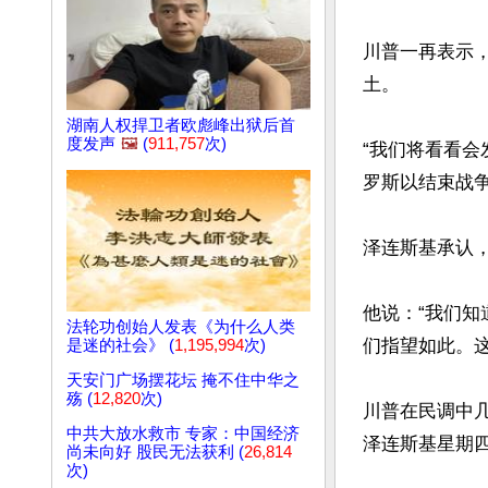
川普一再表示
土。

湖南人权捍卫者欧彪峰出狱后首
度发声
🖼️
(
911,757
次)
“我们将看看
罗斯以结束战争
泽连斯基承认
他说：“我们知
法轮功创始人发表《为什么人类
们指望如此。这
是迷的社会》 (
1,195,994
次)
天安门广场摆花坛 掩不住中华之
殇 (
12,820
次)
川普在民调中几乎
中共大放水救市 专家：中国经济
泽连斯基星期四
尚未向好 股民无法获利 (
26,814
次)