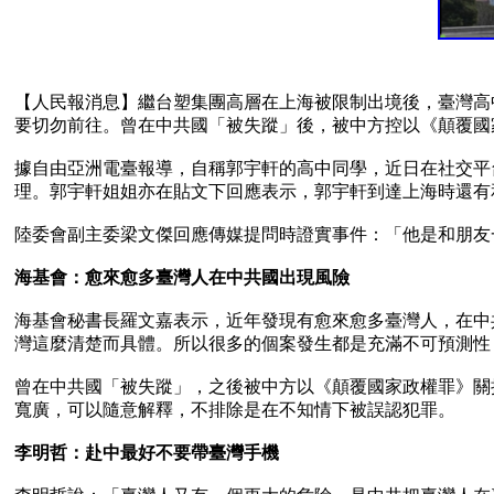
【人民報消息】繼台塑集團高層在上海被限制出境後，臺灣高
要切勿前往。曾在中共國「被失蹤」後，被中方控以《顛覆國
據自由亞洲電臺報導，自稱郭宇軒的高中同學，近日在社交平
理。郭宇軒姐姐亦在貼文下回應表示，郭宇軒到達上海時還有
陸委會副主委梁文傑回應傳媒提問時證實事件：「他是和朋友
海基會：愈來愈多臺灣人在中共國出現風險
海基會秘書長羅文嘉表示，近年發現有愈來愈多臺灣人，在中
灣這麼清楚而具體。所以很多的個案發生都是充滿不可預測性
曾在中共國「被失蹤」，之後被中方以《顛覆國家政權罪》關
寬廣，可以隨意解釋，不排除是在不知情下被誤認犯罪。

李明哲：赴中最好不要帶臺灣手機