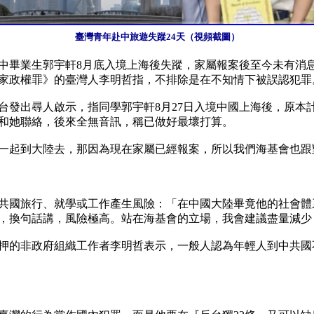
臺灣青年赴中旅遊失蹤24天（視頻截圖）
中畢業生郭宇軒8月底入境上海後失蹤，家屬報案後至今未有消
家政權罪》的臺灣人李明哲指，不排除是在不知情下被誤認犯罪。
台發出尋人啟示，指同學郭宇軒8月27日入境中國上海後，原本
和她聯絡，後來全無音訊，稱已做好最壞打算。

一起到大陸去，那因為現在家屬已經報案，所以我們海基會也跟
共國旅行、就學或工作產生風險：「在中國大陸畢竟他的社會體
，換句話講，風險極高。站在海基會的立場，我會建議盡量減少
押的非政府組織工作者李明哲表示，一般人認為年輕人到中共國