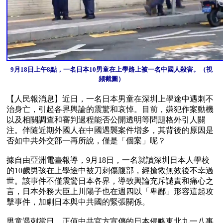
9月18日上午8點，一名日本10男童在上學路上被一名中國人殺害。（視
頻截圖）
【人民報消息】近日，一名日本男童在深圳上學途中遇刺不
治身亡，引起各界輿論的震驚和哀悼。目前，嫌犯作案動機
以及相關調查和審判過程能否公開透明等問題格外引人關
注。伴隨近期外國人在中國遇襲案件增多，其背後的原因是
否如中共外交部一再所說，僅是「個案」呢？

據自由亞洲電臺報導，9月18日，一名就讀深圳日本人學校
的10歲男孩在上學途中被刀刺傷腹部，經搶救無效後不幸過
世。該事件不僅震驚日本各界，導致輿論充斥譴責和痛心之
言，日本外務大臣上川陽子也在週四以「卑鄙」形容這起攻
擊事件，加劇日本與中共國的緊張關係。

男童遇刺當日，正值中共官方宣傳的日本侵略東北九一八事