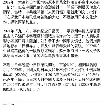
2019年，大連的日本風情街原本作爲文旅項目盛唐小京都的
一部分，但在中國民衆的強烈反對下，開業不到幾天便宣布
關閉。當時，中共機關報《人民日報》還就此刊文，批評
「在深受日本殖民侵略苦難的大連，不應該用日本文化炒
作，謀取商業利益」。

2021年「九一八」事件紀念日當天，一羣蘇州年輕人穿著漢
服走入佈滿日本料理店和酒吧的淮海街時，遭工作人員以影
響小區居民爲由阻攔，並引發不少中國網友憤怒。他們指責
當地存在「日租界」，損及中國青年愛國的表現。2022年在
中國網路熱傳的一段視頻還顯示，蘇州淮海街上一名女子因
爲穿著日本和服，遭警方以尋釁滋事爲由帶走。

不過，常年經營中日觀感民調的「言論NPO」相關報告顯
示，2023年，中國人對日本人印象不好和不太好的比例高達
6成多（62.9%），但這相比2013年的高峯9成以上（92.8%）
已逐年下降；而日本人對中國人印象不好和不太好的比例則
自2005年以來逐年上升，從超過3成（37.9%）到2023年高居