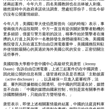
述兩起案件。今年六月，四名美國教師也在吉林被人刺傷。
雖然當時中共政府承諾依法調查、懲處犯罪份子，但迄今卻
仍沒有公開案情細節。

今年八月，美國駐華大使伯恩斯曾向《紐約時報》表示，事
發兩個月內這段期間，中方一直沒有提供關於襲擊者動機的
更多細節，僅援引警方最初的說法，稱事件始於襲擊者在擁
擠的人行道上與其中一名教師發生身體碰撞和口角。美國國
務院發言人則在週五對自由亞洲電臺重申，美國國務院和駐
外使領館最關心的莫過於海外美國公民的安全，正密切關注
這些事件。

美國耶魯大學蔡中曾中國中心高級研究員唐哲（Jeremy 
Daum）告訴自由亞洲電臺，上述三起案件仍在中國調查，
因此能公開的信息有限，儘管過程涉及是否應該「主動披露
（active disclosure）」，以及確保一旦進入庭審程序，法
庭、審判和證據都能公開透明。但中國的問題還在於，媒體
並不自由：「中國的媒體由國家控制，特別是當有關事件牽
涉國際關係時，只能由官方聲明發布。」

唐哲表示，即便上述相關案情最終結案，中國的法庭資料庫