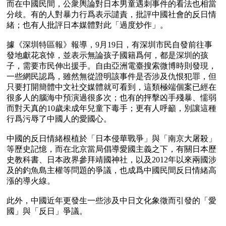
而在中國民間，公衆輿論對日本男童遇刺事件的看法也相當
分歧。有的人對暴力行爲表示譴責，批評中國社會的反日情
緒；也有人批評日本媒體對此「過度炒作」。

據《深圳特區報》報導，9月19日，有深圳市民自發前往事
發地獻花哀悼，並表示無論孩子國籍爲何，都是深圳的孩
子，需要市民伸出援手。自由亞洲電臺搜索微博時則發現，
一些網民認爲，雖然無從證明該事件是否涉及仇恨犯罪，但
只要打開簡體中文社交媒體就可看到，這類極端個案已經在
很多人的腦海中預演過很多次；也有的抨擊凶手殘暴、懦弱
而對天真的10歲未成年兒童下毒手；更有人呼籲，別讓這種
行爲污辱了中國人的愛國心。

中國的反日情緒根植於「日本侵華戰爭」與「南京大屠殺」
等歷史記憶，而在北京當局倡導愛國主義之下，有關日本歷
史教科書、日本政界參拜靖國神社，以及2012年以來兩國涉
及的釣魚島主權等問題的爭議，也成爲中國民間反日情緒高
漲的導火線。

此外，中國近年更發生一些涉及中日文化象徵而引發的「愛
國」與「反日」爭議。
