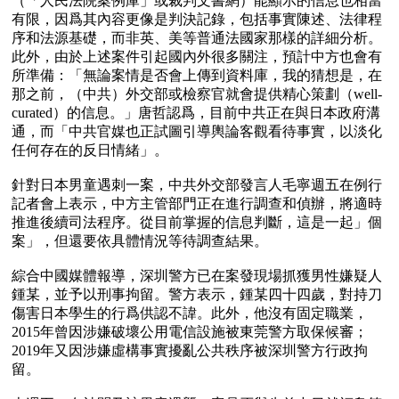
（「人民法院案例庫」或裁判文書網）能顯示的信息也相當
有限，因爲其內容更像是判決記錄，包括事實陳述、法律程
序和法源基礎，而非英、美等普通法國家那樣的詳細分析。
此外，由於上述案件引起國內外很多關注，預計中方也會有
所準備：「無論案情是否會上傳到資料庫，我的猜想是，在
那之前，（中共）外交部或檢察官就會提供精心策劃（well-
curated）的信息。」唐哲認爲，目前中共正在與日本政府溝
通，而「中共官媒也正試圖引導輿論客觀看待事實，以淡化
任何存在的反日情緒」。

針對日本男童遇刺一案，中共外交部發言人毛寧週五在例行
記者會上表示，中方主管部門正在進行調查和偵辦，將適時
推進後續司法程序。從目前掌握的信息判斷，這是一起」個
案」，但還要依具體情況等待調查結果。

綜合中國媒體報導，深圳警方已在案發現場抓獲男性嫌疑人
鍾某，並予以刑事拘留。警方表示，鍾某四十四歲，對持刀
傷害日本學生的行爲供認不諱。此外，他沒有固定職業，
2015年曾因涉嫌破壞公用電信設施被東莞警方取保候審；
2019年又因涉嫌虛構事實擾亂公共秩序被深圳警方行政拘
留。
