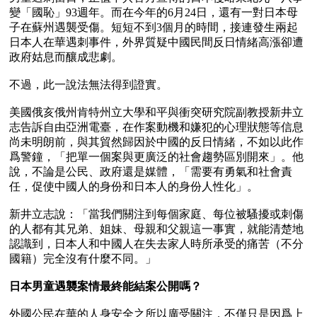
變「國恥」93週年。而在今年的6月24日，還有一對日本母
子在蘇州遇襲受傷。短短不到3個月的時間，接連發生兩起
日本人在華遇刺事件，外界質疑中國民間反日情緒高漲卻遭
政府姑息而釀成悲劇。

不過，此一說法無法得到證實。

美國俄亥俄州肯特州立大學和平與衝突研究院副教授新井立
志告訴自由亞洲電臺，在作案動機和嫌犯的心理狀態等信息
尚未明朗前，與其貿然歸因於中國的反日情緒，不如以此作
爲警鐘，「把單一個案與更廣泛的社會趨勢區別開來」。他
說，不論是公民、政府還是媒體，「需要有勇氣和社會責
任，促使中國人的身份和日本人的身份人性化」。

新井立志說：「當我們關注到每個家庭、每位被騷擾或刺傷
的人都有其兄弟、姐妹、母親和父親這一事實，就能清楚地
認識到，日本人和中國人在失去家人時所承受的痛苦（不分
國籍）完全沒有什麼不同。」

日本男童遇襲案情最終能結案公開嗎？
外國公民在華的人身安全之所以廣受關注，不僅只是因爲上