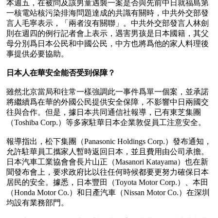
本週五，在被問及該男童遇襲一案是否與先前中日就福島第
一核電站核污染排海問題達成的共識有關時，中共外交部發
言人毛寧表示，「兩者沒有關聯」。中共外交部發言人林劍
則在週四的例行記者會上表示，遇害男孩是日本國籍，其父
母分別爲日本公民和中國公民，中方也將爲他的家人料理後
事提供必要協助。

日本人在華安全能否受到保障？
雖然北京當局和往常一樣強調此一事件爲單一個案，並承諾
將繼續爲在華的外國公民提供安全保障，不影響中日兩國交
往與合作。但是，據日本共同通信社報導，已有東芝集團
（Toshiba Corp.）等多家駐華日本企業敦促員工注意安全。

報導指出，松下集團（Panasonic Holdings Corp.）發布通知，
允許駐華員工攜家人暫時返回日本，並且費用由公司承擔。
日本汽車工業協會會長片山正（Masanori Katayama）也在新
聞發布會上，要求政府比以往任何時候都要更努力確保日本
居民的安全。據悉，日本豐田（Toyota Motor Corp.）、本田
（Honda Motor Co.）和日產汽車（Nissan Motor Co.）在深圳
均設有業務部門。
