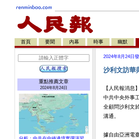
首頁
要聞
內幕
時事
幽默
2024年8月24日
沙利文訪華
重點推薦文章
2024年8月24日
【人民報消息】
中共中央外事
全顧問沙利文於
溝通。

據自由亞洲電臺
分析：中共在中緬邊境實彈演習