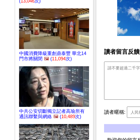
(
13,046
次)
讀者留言反饋
中國消費降級重創鼎泰豐 華北14
門市將關閉
🖼️
(
11,094
次)
中共公安切斷獨立記者高瑜所有
讀者暱稱:
通訊聯繫與網絡
🖼️
(
10,489
次)