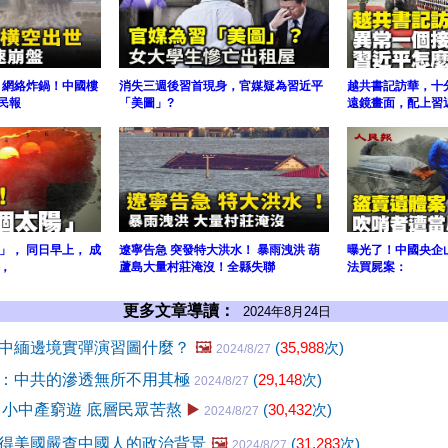
 網絡炸鍋！中國樓
消失三週後習首現身，官媒疑為習近平
越共書記訪華，十
民報
「美圖」?
遠鏡畫面，配上習
」， 同日早上， 成
遼寧告急 突發特大洪水！ 暴雨洩洪 葫
曝光了！中國央企
，
蘆島大量村莊淹沒！全縣失聯
法買屍案：
更多文章導讀：
2024年8月24日
中緬邊境實彈演習圖什麼？
🖼️
(
35,988
次)
2024/8/27
：中共的滲透無所不用其極
(
29,148
次)
2024/8/27
 小中產窮遊 底層民眾苦熬
▶️
(
30,432
次)
2024/8/27
得美國嚴查中國人的政治背景
🖼️
(
31,283
次)
2024/8/27