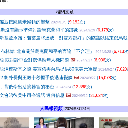
反饋。
相關文章
備迎接颶風米爾頓的襲擊
(
9,192
次)
2024/10/8
羅斯沒有顯示準備討論烏克蘭和平的跡象
(
6,179
次)
2024/9/29
斯基並承諾：若當選將達成「對雙方都好」的協議以結束俄烏
 布林肯: 北京關於烏克蘭和平的言論「不合理」
(
6,713
次
2024/9/28
晤 或討論中企對俄供應無人機問題
🖼️
(
6,906
次)
2024/9/27
晤澤連斯基之際 美宣佈再向烏提供80億美元軍援
(
7,020
2024/9/27
？黎外長與王毅十秒握手後迅速變臉
🖼️
(
15,078
次)
2024/9/27
，背後牽出活摘器官的祕密
(
13,888
次)
2024/9/24
文會晤後美中司令通話 透何信息
🖼️
(
31,624
次)
2024/9/12
人民報視頻
2024年8月24日