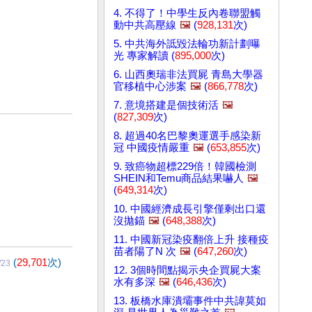
4. 不得了！中學生反內卷聯盟觸
動中共高壓線
🖼️
(
928,131
次)
5. 中共海外詆毀法輪功新計劃曝
光 專家解讀 (
895,000
次)
6. 山西奧瑞非法買屍 青島大學器
官移植中心涉案
🖼️
(
866,778
次)
7. 意境搭建是個技術活
🖼️
(
827,309
次)
8. 超過40名巴黎奧運選手感染新
冠 中國疫情嚴重
🖼️
(
653,855
次)
9. 致癌物超標229倍！韓國檢測
SHEIN和Temu商品結果嚇人
🖼️
(
649,314
次)
10. 中國經濟成長引擎僅剩出口還
沒拋錨
🖼️
(
648,388
次)
11. 中國新冠染疫翻倍上升 接種疫
苗者陽了N 次
🖼️
(
647,260
次)
(
29,701
次)
/23
12. 3個時間點揭示央企買屍大案
水有多深
🖼️
(
646,436
次)
13. 板橋水庫潰壩事件中共諱莫如