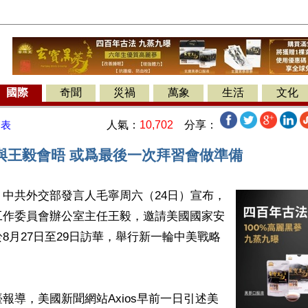
國際
奇聞
災禍
萬象
生活
文化
人氣：
10,702
分享：
發表
與王毅會晤 或爲最後一次拜習會做準備
中共外交部發言人毛寧周六（24日）宣布，
工作委員會辦公室主任王毅，邀請美國國家安
8月27日至29日訪華，舉行新一輪中美戰略
報導，美國新聞網站Axios早前一日引述美