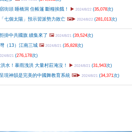
宿街頭 睡橋洞 住帳篷 斷糧挨餓！
▶️
(
35,078
次)
2024/8/22
「七個太陽」預示習派勢力敗亡
🖼️▶️
(
281,013
次)
2024/8/22
拒掛中共國旗 續集來了
🖼️
(
39,524
次)
2024/8/21
灣（13）江南三城
🖼️
(
35,828
次)
2024/8/21
(
276,178
次)
024/8/21
大洪水！暴雨洩洪 大量村莊淹沒！
▶️
(
31,943
次)
2024/8/21
呈現神韻是完美的中國舞教育系統
🖼️▶️
(
34,371
次)
2024/8/21