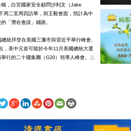
稱，白宮國家安全顧問沙利文（Jake 
n）將於下周二至周四訪華，與王毅會面，預計為中
的「潛在會談」鋪路。

國總統拜登在美國三藩市與習近平舉行峰會。
更指出，美中元首可能於今年11月美國總統大選
舉行的二十國集團（G20）領導人峰會。△
ww.renminbao.com/rmb/articles/2024/8/25/84701b.html