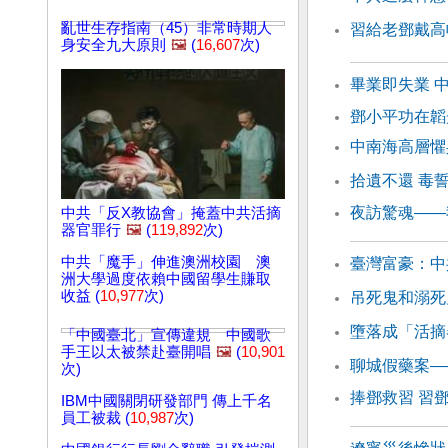
亂世生存指南（45）非常時期人
習給老鄧戴高
身安全九大原則
🖼️
(
16,607
次)
畢業即失業 
鄧小平功在韜
中南海高層懼
拾遺不還 毒
夜訪驚魂——
中共「反X教協會」掩蓋中共活摘
器官罪行
🖼️
(
119,892
次)
中共「魔手」伸進澳洲校園 澳
臺灣富豪：中
洲大學過度依賴中國留學生賺取
收益 (
10,977
次)
吊死鬼和溺死
墮落成「活摘
「中國臺北」宣傳違規 中國歌
手王以太被禁赴臺開唱
🖼️
(
10,901
聊城假藥案—
次)
捧鄧救習 習
IBM中國關閉研發部門 傳上千名
員工被裁 (
10,987
次)