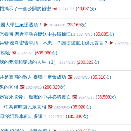
帽揭示了一個公開的祕密
🖼️
(
40,081
次)
2024/8/26
中國大學生絕望透頂！
▶️
(
33,169
次)
2024/8/26
光養晦 習近平功在斷送中共鐵桶江山
(
35,885
次)
2024/8/26
兵變 秦剛密告軍頭「不忠」？誰提拔重用億元貪官？
▶️
2024/8/26
誓應驗
🖼️
(
609,960
次)
2024/8/26
我的夢境和穿越的人生（1）
(
290,323
次)
2024/8/25
共是臺灣的敵人 臺獨一定會成功
🖼️
(
35,316
次)
2024/8/25
鬼的真相
🖼️
(
288,029
次)
2024/8/25
器官死取骨」 魔獸的中共必將覆亡
🖼️
(
36,508
次)
2024/8/25
—中共何時還民眾真相
🖼️
(
35,028
次)
2024/8/25
鄧政治混裝車能走多遠？
(
135,346
次)
2024/8/24