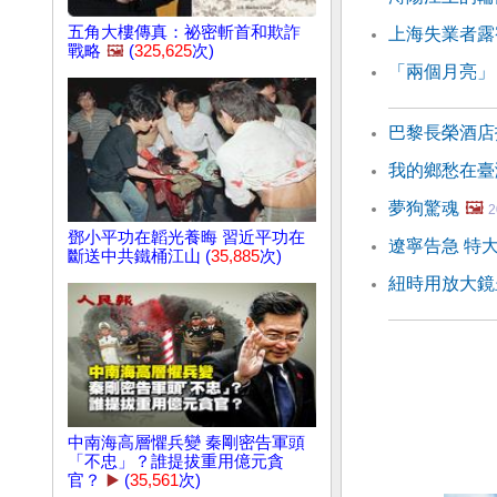
五角大樓傳真：祕密斬首和欺詐
上海失業者露
戰略
🖼️
(
325,625
次)
「兩個月亮」
巴黎長榮酒店
我的鄉愁在臺
夢狗驚魂
🖼️
2
鄧小平功在韜光養晦 習近平功在
遼寧告急 特
斷送中共鐵桶江山 (
35,885
次)
紐時用放大鏡
中南海高層懼兵變 秦剛密告軍頭
「不忠」？誰提拔重用億元貪
官？
▶️
(
35,561
次)