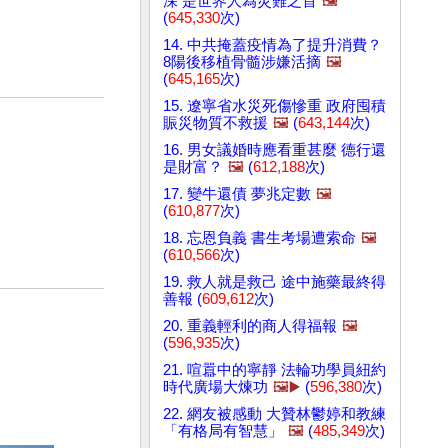
深 是世界人為災難之首
🖼️
(
645,330
次)
14. 中共掩蓋疫情為了提升消費？
8陽後移植骨髓涉嫌活摘
🖼️
(
645,165
次)
15. 遼寧省水災死傷慘重 政府囤積
賑災物質不救援
🖼️
(
643,144
次)
16. 男女議婚時應看重甚麼 德行還
是財富？
🖼️
(
612,188
次)
17. 變牛還債 夢兆定數
🖼️
(
610,877
次)
18. 忘恩負義 書生考場遭索命
🖼️
(
610,566
次)
19. 救人就是救己 途中施藥最終得
善報 (
609,612
次)
20. 重義輕利的商人得福報
🖼️
(
596,935
次)
21. 喧囂中的寧靜 法輪功學員紐約
時代廣場大煉功
🖼️▶️
(
596,380
次)
22. 網友被感動 大贊林鬱婷和教練
「有格局有智慧」
🖼️
(
485,349
次)