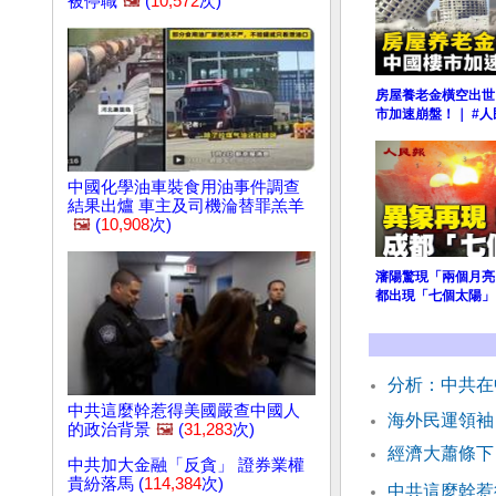
被停職
🖼️
(
10,572
次)
房屋養老金橫空出世
市加速崩盤！｜ #人
中國化學油車裝食用油事件調查
結果出爐 車主及司機淪替罪羔羊
🖼️
(
10,908
次)
瀋陽驚現「兩個月亮
都出現「七個太陽」
分析：中共在
中共這麼幹惹得美國嚴查中國人
海外民運領袖
的政治背景
🖼️
(
31,283
次)
經濟大蕭條下
中共加大金融「反貪」 證券業權
貴紛落馬 (
114,384
次)
中共這麼幹惹