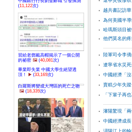
遼寧災後慘狀
中國銀行行長劉金辭職 引發揣測
(
11,122
次)
越共書記訪華
為何美國半導
哈瑪斯頭目被
他們莫名的疼
陸軍司令李僑
習給老鄧戴高帽揭示了一個公開
的祕密
🖼️
(
40,081
次)
遼寧省水災死
畢業即失業 中國大學生絕望透
頂！
▶️
(
33,169
次)
中國經濟「沒
賣糕少年失蹤
白羅斯將變成大灣區的死亡之吻
🖼️
(
18,339
次)
「下輩子再也
瀋陽驚現「兩
中國經濟成長
潯陽江上的輪