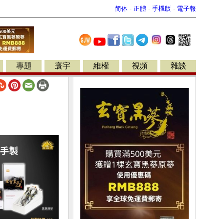
简体
-
正體
-
手機版
-
電子報
專題
寰宇
維權
視頻
雜談