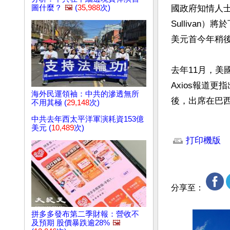
圖什麼？
🖼️
(
35,988
次)
國政府知情人士
Sulliva
美元首今年稍後
去年11月，美
Axios報道
海外民運領袖：中共的滲透無所
後，出席在巴西
不用其極 (
29,148
次)
中共去年西太平洋軍演耗資153億
文章網址: http://w
美元 (
10,489
次)
打印機版
分享至：
拼多多發布第二季財報：營收不
及預期 股價暴跌逾28%
🖼️