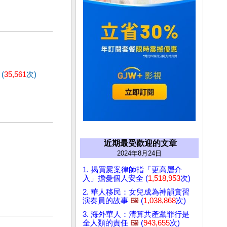
(
35,561
次)
近期最受歡迎的文章
2024年8月24日
1. 揭買屍案律師指「更高層介
入」擔憂個人安全 (
1,518,953
次)
2. 華人移民：女兒成為神韻實習
演奏員的故事
🖼️
(
1,038,868
次)
3. 海外華人：清算共產黨罪行是
全人類的責任
🖼️
(
943,655
次)