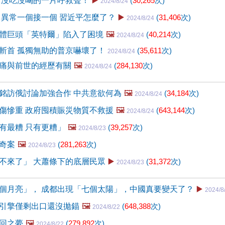
 沒吃沒喝的一片呼救聲！
▶️
(
30,265
次)
2024/8/24
 異常一個接一個 習近平怎麼了？
▶️
(
31,406
次)
2024/8/24
體巨頭「英特爾」陷入了困境
🖼️
(
40,214
次)
2024/8/24
斬首 孤獨無助的普京嚇壞了！
(
35,611
次)
2024/8/24
痛與前世的經歷有關
🖼️
(
284,130
次)
2024/8/24
銘訪俄討論加強合作 中共意欲何為
🖼️
(
34,184
次)
2024/8/24
傷慘重 政府囤積賑災物質不救援
🖼️
(
643,144
次)
2024/8/24
有最糟 只有更糟」
🖼️
(
39,257
次)
2024/8/23
奇案
🖼️
(
281,263
次)
2024/8/23
不來了」 大蕭條下的底層民眾
▶️
(
31,372
次)
2024/8/23
個月亮」， 成都出現「七個太陽」，中國真要變天了？
▶️
2024/8
引擎僅剩出口還沒拋錨
🖼️
(
648,388
次)
2024/8/22
回之夢
🖼️
(
279,892
次)
2024/8/22