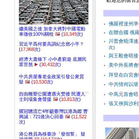
歡迎您的留言
佛羅裡達州準
繼美國之後 加拿大將對中國電動
在聯合國 俄
車徵收100%關稅
🖼️
(
10,349
次)
川普會晤澤連
習近平爲何要高調紀念鄧小平？
次)
(
17,968
次)
與王毅會晤後
經濟大蕭條下 小中產窮遊 底層民
眾苦熬
▶️
(
30,432
次)
美中外長將會
拜登在白宮會
中共房屋養老金政策引發公衆質
疑
🖼️
(
10,530
次)
中共情何以堪
自由雕塑公園遭遇火焚後 民運人
中馬元首會晤
士到場集會聲援
🖼️
(
10,813
次)
張又俠與沙利
羅冠聰流亡4年籲臺灣以港為鑑 曹
興誠：721後決心回臺
🖼️
(
11,522
次)
港公務員為移臺涉「發假誓」 疑