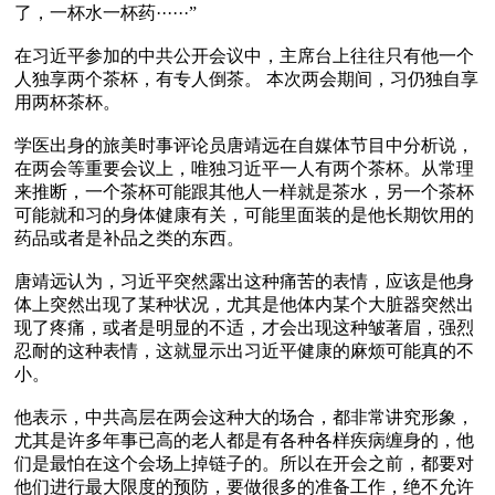
了，一杯水一杯药······”

在习近平参加的中共公开会议中，主席台上往往只有他一个
人独享两个茶杯，有专人倒茶。 本次两会期间，习仍独自享
用两杯茶杯。

学医出身的旅美时事评论员唐靖远在自媒体节目中分析说，
在两会等重要会议上，唯独习近平一人有两个茶杯。从常理
来推断，一个茶杯可能跟其他人一样就是茶水，另一个茶杯
可能就和习的身体健康有关，可能里面装的是他长期饮用的
药品或者是补品之类的东西。

唐靖远认为，习近平突然露出这种痛苦的表情，应该是他身
体上突然出现了某种状况，尤其是他体内某个大脏器突然出
现了疼痛，或者是明显的不适，才会出现这种皱著眉，强烈
忍耐的这种表情，这就显示出习近平健康的麻烦可能真的不
小。

他表示，中共高层在两会这种大的场合，都非常讲究形象，
尤其是许多年事已高的老人都是有各种各样疾病缠身的，他
们是最怕在这个会场上掉链子的。所以在开会之前，都要对
他们进行最大限度的预防，要做很多的准备工作，绝不允许