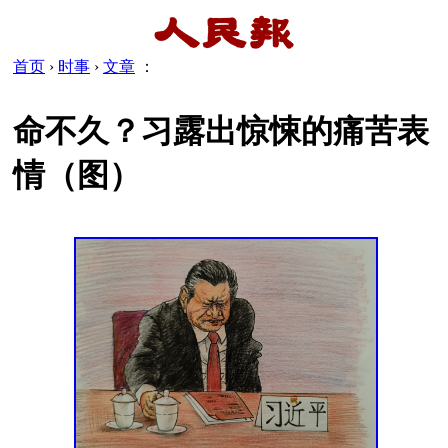
首页
›
时事
›
文章
：
命不久？习露出惊悚的痛苦表
情（图）