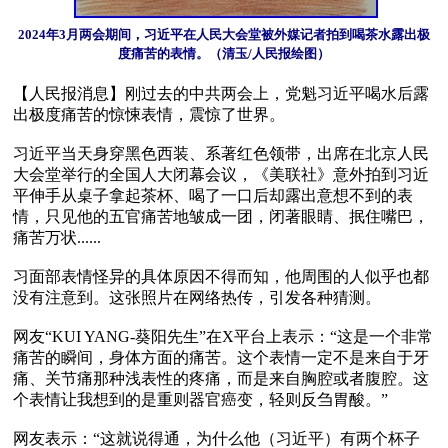
2024年3月两会期间，习近平在人民大会堂被外媒记者拍到喝茶水露出极
度痛苦的表情。（清玉/人民报绘图）
【人民报消息】刚过去的中共两会上，党魁习近平喝水后露
出极度痛苦的惊悚表情，震惊了世界。

习近平当天身穿黑色西装、系著红色领带，出席在北京人民
大会堂举行的全国人大闭幕会议，《美联社》意外拍到习近
平伸手从桌子拿起茶杯、喝了一口后却露出意想不到的表
情，只见他的五官痛苦地皱成一团，闭著眼睛、抿住嘴巴，
痛苦万状......

习面部表情怪异的具体原因不得而知，他周围的人似乎也都
没有注意到。这张照片在网络热传，引发各种猜测。

网友“KUI YANG-葵阳先生”在X平台上表示：“这是一个非常
痛苦的瞬间，身体方面的痛苦。这个表情一定不是来自于牙
痛、关节痛那种浅表性的疼痛，而是来自胸腔或者腹腔。这
个表情让我想到的是重则器官癌变，轻则反刍胃酸。”

网友表示：“这就说得通，为什么他（习近平）有两个杯子