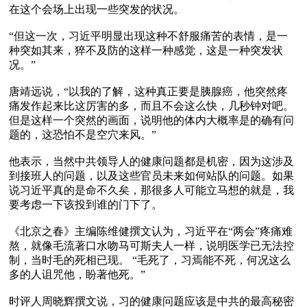
在这个会场上出现一些突发的状况。

“但这一次，习近平明显出现这种不舒服痛苦的表情，是一
种突如其来，猝不及防的这样一种感觉，这是一种突发状
况。”

唐靖远说，“以我的了解，这种真正要是胰腺癌，他突然疼
痛发作起来比这厉害的多，而且不会这么快，几秒钟对吧。
但是这样一个突然的画面，说明他的体内大概率是的确有问
题的，这恐怕不是空穴来风。”

他表示，当然中共领导人的健康问题都是机密，因为这涉及
到接班人的问题，以及这些官员未来如何站队的问题。如果
说习近平真的是命不久矣，那很多人可能立马想的就是，我
要考虑一下该投到谁的门下了。

《北京之春》主编陈维健撰文认为，习近平在“两会”疼痛难
熬，就像毛流著口水吻马可斯夫人一样，说明医学已无法控
制，当时毛的死相已现。 “毛死了，习焉能不死，何况这么
多的人诅咒他，盼著他死。”

时评人周晓辉撰文说，习的健康问题应该是中共的最高秘密