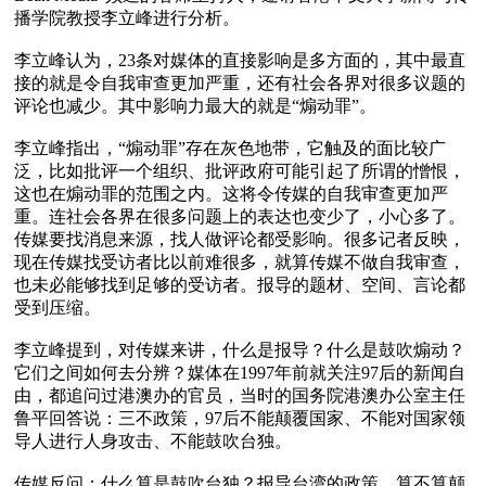
播学院教授李立峰进行分析。

李立峰认为，23条对媒体的直接影响是多方面的，其中最直
接的就是令自我审查更加严重，还有社会各界对很多议题的
评论也减少。其中影响力最大的就是“煽动罪”。

李立峰指出，“煽动罪”存在灰色地带，它触及的面比较广
泛，比如批评一个组织、批评政府可能引起了所谓的憎恨，
这也在煽动罪的范围之内。这将令传媒的自我审查更加严
重。连社会各界在很多问题上的表达也变少了，小心多了。
传媒要找消息来源，找人做评论都受影响。很多记者反映，
现在传媒找受访者比以前难很多，就算传媒不做自我审查，
也未必能够找到足够的受访者。报导的题材、空间、言论都
受到压缩。

李立峰提到，对传媒来讲，什么是报导？什么是鼓吹煽动？
它们之间如何去分辨？媒体在1997年前就关注97后的新闻自
由，都追问过港澳办的官员，当时的国务院港澳办公室主任
鲁平回答说：三不政策，97后不能颠覆国家、不能对国家领
导人进行人身攻击、不能鼓吹台独。

传媒反问：什么算是鼓吹台独？报导台湾的政策，算不算颠