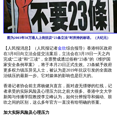
图为2003年50万港人上街抗议“23条立法”时所持的标语。（大纪元）
【人民报消息】（人民报记者
金欣
综合报导）香港特区政府
在3月8日向立法会提交法案后，立法会在3月19日一天之内
完成“二读”和“三读”，全票赞成透过俗称“23条”的《维护国
家安全条例草案》，将于本月23日正式生效。23条赋予政府
更多权力镇压异见人士，被认为是2019年抗议引发的全面政
治镇压的最新一步。它对媒体的影响也是巨大的。

香港记者协会前主席杨健兴直言，面对虚无缥缈的红线，记
者承受的实际风险及心理压力比之前大很多。香港中文大学
新闻与传播学院教授李立峰认为，如何分辨报导和煽动、鼓
吹之间的区别，这么多年官方一直没有给明确的答案。

加大实际风险及心理压力