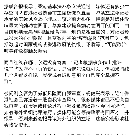
据联合报报导，香港基本法23条立法通过，媒体还有多少生
存空间？香港记者协会前主席杨健兴直言，23条立法令记者
承受的实际风险及心理压力较之前大很多，特别是对媒体影
响最大的煽动意图罪。草案建议提高煽动意图罪的刑罚，由
目前刑期最高2年增至最高7年，刑罚是相当重的，对记者形
成很大的心理阴影。且草案列举的“煽动意图”范围广泛，包
括激起对国家机构或香港政府的仇恨、矛盾等，“可能政治
时事评论都触及煽动”。

而且红线在哪，永远没有答案，“记者根据事实作出批评，
说了些政府不中听的说话，是否偶尔说就可以，但如果持续
几个月都这样说，就变成有煽动意图？自己完全掌握不
到”。

被问到会否为了减低风险而自我审查，杨健兴表示，近年香
港社会已弥漫著一股自我审查风气，很多媒体都已不经意自
我审查，在报导或评论过程中涉及敏感议题时会“小心些”。
如有海外组织批评港府，媒体可能会等待政府有回应才一并
报导，否则未必会报导该海外组织的立场，这确实会影响社
会接受资讯。
