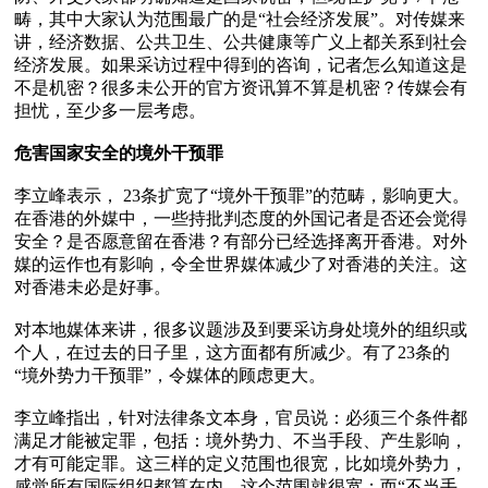
畴，其中大家认为范围最广的是“社会经济发展”。对传媒来
讲，经济数据、公共卫生、公共健康等广义上都关系到社会
经济发展。如果采访过程中得到的咨询，记者怎么知道这是
不是机密？很多未公开的官方资讯算不算是机密？传媒会有
担忧，至少多一层考虑。

危害国家安全的境外干预罪
李立峰表示， 23条扩宽了“境外干预罪”的范畴，影响更大。
在香港的外媒中，一些持批判态度的外国记者是否还会觉得
安全？是否愿意留在香港？有部分已经选择离开香港。对外
媒的运作也有影响，令全世界媒体减少了对香港的关注。这
对香港未必是好事。

对本地媒体来讲，很多议题涉及到要采访身处境外的组织或
个人，在过去的日子里，这方面都有所减少。有了23条的
“境外势力干预罪”，令媒体的顾虑更大。

李立峰指出，针对法律条文本身，官员说：必须三个条件都
满足才能被定罪，包括：境外势力、不当手段、产生影响，
才有可能定罪。这三样的定义范围也很宽，比如境外势力，
感觉所有国际组织都算在内，这个范围就很宽；而“不当手