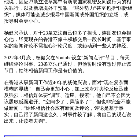
他说，因应23条立法草案中有窃取国家机密及间谍行为的相
关罪行，以及新增境外干预罪，“境外势力”甚至包括“国际组
织”，媒体可能会减少报导中国新闻或外国组织的立场，或
报导时会更小心。

杨健兴承认，对于23条立法自己也多了担忧，连朋友也会担
心他，毕竟现在的香港不像主权移交后一段长时间，基于事
实的新闻评论不需担心评论尺度，或触动到一些人的神经。

2022年3月底，杨健兴在Youtube设立“新闻点评”节目，每天
继续评论时事。23条立法已通过，但他暂时没有想过停止该
节目，始终相信新闻工作是有价值的。

在香港从事新闻工作近40年的杨健兴说，面对“现在复杂而
模糊的界线”，自己会更加小心，加上政府对舆论反应迅速
及强烈，相信媒体要“调节、适应、摸索”，他自己不会因为
议题敏感而避开。“空间少了，风险多了”，但也非完全不能
做新闻，“始终相信社会应有新闻及评论，评论是基于事
实，自己跟了新闻这么久，对事件较了解，将自己的观点说
出来，让读者去判”。
