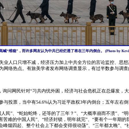
稳”，而许多网友认为中共已经烂透了将在三年内倒台。 (Photo by Kevin Fraye
失业人口只增不减，经济压力加上中共全方位的言论监控、思想
为网络热点。有旅美学者发布网络调查显示，有过半数参与调查
查，询问网民针对“习共内忧外困，经济与社会危机正在总爆发，大
参与投票，当中有54.6%认为习近平政权3年内倒台；五年左右倒台的
人民”、“蛇始蛇终，还等的了三年？”、“大概率崩而不溃”、
害苦难的中国人民”、“经济封锁，明年就完”、“要有个一年期的
峰烟四起、整个社会上下都会变得很动荡”、“三年都太晚”、“社