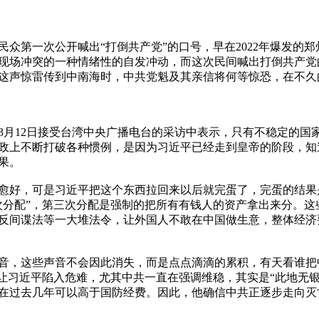
民众第一次公开喊出“打倒共产党”的口号，早在2022年爆发的
现场冲突的一种情绪性的自发冲动，而这次民间喊出打倒共产党
这声惊雷传到中南海时，中共党魁及其亲信将何等惊恐，在不久
月12日接受台湾中央广播电台的采访中表示，只有不稳定的国
政上不断打破各种惯例，是因为习近平已经走到皇帝的阶段，知
。

愈好，可是习近平把这个东西拉回来以后就完蛋了，完蛋的结果
次分配”，第三次分配是强制的把所有有钱人的资产拿出来分。这
反间谍法等一大堆法令，让外国人不敢在中国做生意，整体经济
音，这些声音不会因此消失，而是点点滴滴的累积，有天看谁把
能让习近平陷入危难，尤其中共一直在强调维稳，其实是“此地无
在过去几年可以高于国防经费。因此，他确信中共正逐步走向灭