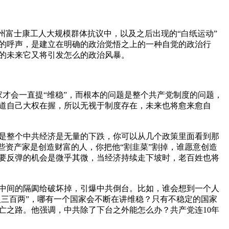
郑州富士康工人大规模群体抗议中，以及之后出现的“白纸运动”
的呼声，是建立在明确的政治觉悟之上的一种自觉的政治行
的未来它又将引发怎么的政治风暴。

家才会一直提“维稳”，而根本的问题是整个共产党制度的问题，
道自己大权在握，所以无视于制度存在，未来也将愈来愈自
是整个中共经济是无量的下跌，你可以从几个政策里面看到那
些资产家是创造财富的人，你把他“割韭菜”割掉，谁愿意创造
要反弹的机会是微乎其微，当经济持续走下坡时，老百姓也将
中间的隔阂给破坏掉，引爆中共倒台。比如，谁会想到一个人
银三百两”，哪有一个国家会不断在讲维稳？只有不稳定的国家
亡之路。他强调，中共除了下台之外能怎么办？共产党连10年