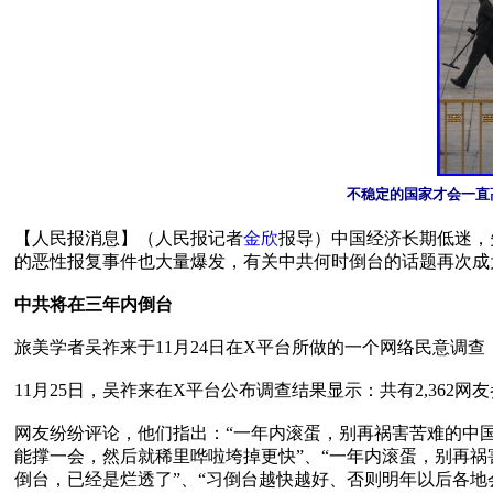
不稳定的国家才会一直高喊“维
【人民报消息】（人民报记者
金欣
报导）中国经济长期低迷，
的恶性报复事件也大量爆发，有关中共何时倒台的话题再次成
中共将在三年内倒台
旅美学者吴祚来于11月24日在X平台所做的一个网络民意调
11月25日，吴祚来在X平台公布调查结果显示：共有2,362网友
网友纷纷评论，他们指出：“一年内滚蛋，别再祸害苦难的中国
能撑一会，然后就稀里哗啦垮掉更快”、“一年内滚蛋，别再祸
倒台，已经是烂透了”、“习倒台越快越好、否则明年以后各地会