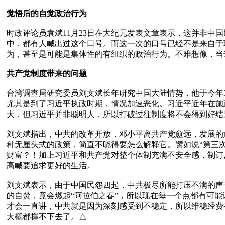
觉悟后的自觉政治行为
时政评论员袁斌11月23日在大纪元发表文章表示，这并非中国
中，都有人喊出过这个口号。而这一次的口号已经不是来自于
为，甚至是可能是集体性的有组织的政治行为。不难想像，当
共产党制度带来的问题
台湾调查局研究委员刘文斌长年研究中国大陆情势，他于今年3
尤其是到了习近平执政时期，情况加速恶化。习近平近年在施
大，但习近平并非聪明人，所以打破过往制度将不会得到好结果
刘文斌指出，中共的改革开放，邓小平离共产党愈远，发展的
种无厘头式的政策，简直不晓得要怎么解释它。譬如说“第三
财富？！加上习近平和共产党对整个体制充满不安全感，制订
高喊要追求更好的生活。

刘文斌表示，由于中国民怨四起，中共极尽所能打压不满的声
的自焚，竟会燃起“阿拉伯之春”，所以现在每一个点都有可
才会一直讲，中共就是因为深刻感受到不稳定，所以维稳经费