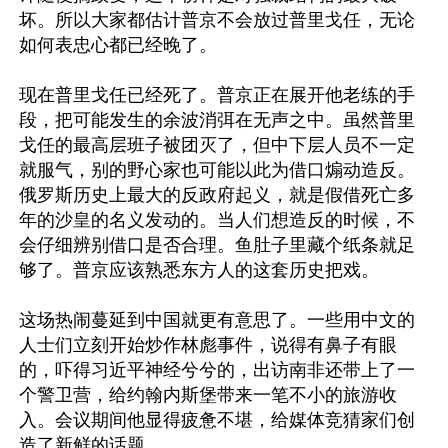
坏。所以大家都估计普京不会放过普里戈任，无论
如何表忠心都已经晚了。

现在普里戈任已经死了。普京正在展开他老练的手
段，把可能发生的余波消弭在无声之中。虽然普里
戈任的最高层班子被团灭了，但中下层人员不一定
就服气，别的野心家也可能以此为借口煽动造反。
俄罗斯历史上最大的反政府起义，就是假借死亡多
年的沙皇的名义发动的。当人们想造反的时候，不
会仔细辨别借口是否合理。鱼肚子里藏个纸条就足
够了。普京应该熟悉东方人的这套历史把戏。

这场热闹蔓延到中国就更有意思了。一些用中文的
人士们立刻开始炒作林彪事件，说得有鼻子有眼
的，吓得习近平神经兮兮的，出访南非还带上了一
个警卫营，给约翰内斯堡带来一笔不小的旅游收
入。会议期间他显得疲惫不堪，给媒体竞猜家们创
造了新鲜的话题。
