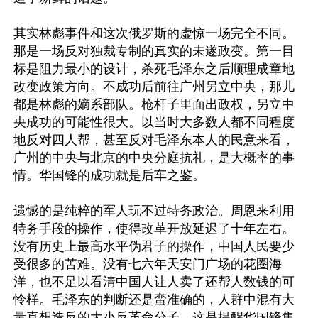
其实林彪事件和这次俄罗斯的虚惊一场完全不同。
那是一场反对独裁专制的真实的未遂政变。第一目
标是阻力最小的设计，杀死毛泽东之后顺理成章地
改变政策方向。不成功后前往广州另立中央，那儿
都是林彪的嫡系部队。枪杆子里面出政权，另立中
央成功的可能性很大。以当时大多数人都不同程度
地反对四人帮，甚至反对毛泽东本人的民意来看，
广州的中央与北京的中央分庭抗礼，是大概率的事
情。华国锋的成功就是后车之鉴。

遗憾的是纯粹的军人玩不过特务政治。周恩来利用
特务手段的操作，使得改革开放延迟了十年左右。
没有历史上最高水平伪君子的操作，中国人民要少
受很多的苦难。没有七六年天安门广场的花圈海
洋，也不足以看清中国人让人卖了还帮人数钱的可
怜样。毛泽东的判断还是蛮准确的，人群中混有大
量真想造反的大小反革命分子。这是提醒华国锋集