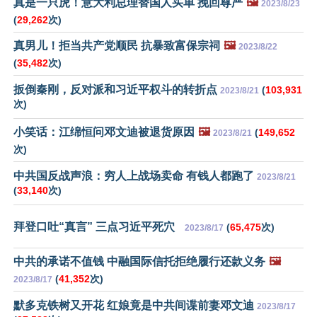
真是一只虎！意大利总理替国人买单 挽回尊严
🖼️
2023/8/23
(
29,262
次)
真男儿！拒当共产党顺民 抗暴致富保宗祠
🖼️
2023/8/22
(
35,482
次)
扳倒秦刚，反对派和习近平权斗的转折点
(
103,931
2023/8/21
次)
小笑话：江绵恒问邓文迪被退货原因
🖼️
(
149,652
2023/8/21
次)
中共国反战声浪：穷人上战场卖命 有钱人都跑了
2023/8/21
(
33,140
次)
拜登口吐“真言” 三点习近平死穴
(
65,475
次)
2023/8/17
中共的承诺不值钱 中融国际信托拒绝履行还款义务
🖼️
(
41,352
次)
2023/8/17
默多克铁树又开花 红娘竟是中共间谍前妻邓文迪
2023/8/17