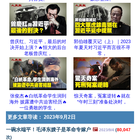
曾庆红、习近平，最后的对
郭伯雄覆灭记（上）｜2023
决开始上演？🔥恒大的后台
年夏天对习近平而言很不寻
老板曾庆红，
常，
张俊杰🔥白纸革命学生润到
惊天奇案，冤案逆转🔥就在
海外 披露遭中共迫害经历🔥
“午时三刻”准备处决时，
一位勇敢的学生，
更多文章导读：
2023年9月2日
一碗水端平！毛泽东嫂子是革命专嫁户
🖼️
(
80,047
2023/9/4
次)