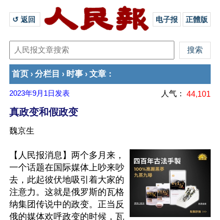
↺ 返回 
电子报
正體版
首页
分栏目
时事
文章
›
›
›
：
2023年9月1日
发表
人气：
44,101
真政变和假政变
魏京生
【人民报消息】两个多月来，
一个话题在国际媒体上吵来吵
去，此起彼伏地吸引着大家的
注意力。这就是俄罗斯的瓦格
纳集团传说中的政变。正当反
俄的媒体欢呼政变的时候，瓦