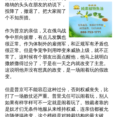
格纳的头头在朋友的劝说下，
投降了，撤退了。把大家闹了
个不知所措。

作为普京的亲信，又在俄乌战
争中所向披靡，有点儿发飘也
很正常。作为体制外的雇佣军，和正规军有矛盾也
很正常。但是争宠争到用哗变来威胁上级，就不正
常了。这时候有个朋友出面点醒他，他马上就明白
撒娇撒得过分了，于是在一天之内就改变了主意。
这说明他并没有想真的政变，是一场闹着玩的假政
变。

但是普京可不能容忍这种过分，否则权威丧失，比
打了一场败仗还严重。普里戈任可以闹着玩，别人
如果有样学样可不一定就是闹着玩了。独裁者靠的
是奴才们无条件地服从来维持权威，连亲信都被允
许随便搞政变，这个榜样是对独裁结构的最大破