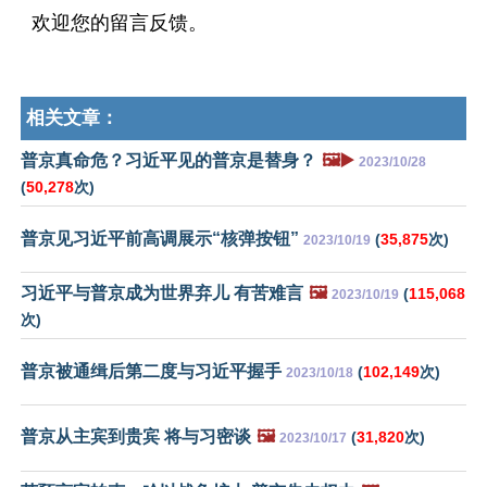
欢迎您的留言反馈。
相关文章：
普京真命危？习近平见的普京是替身？
🖼️▶️
2023/10/28
(
50,278
次)
普京见习近平前高调展示“核弹按钮”
(
35,875
次)
2023/10/19
习近平与普京成为世界弃儿 有苦难言
🖼️
(
115,068
2023/10/19
次)
普京被通缉后第二度与习近平握手
(
102,149
次)
2023/10/18
普京从主宾到贵宾 将与习密谈
🖼️
(
31,820
次)
2023/10/17