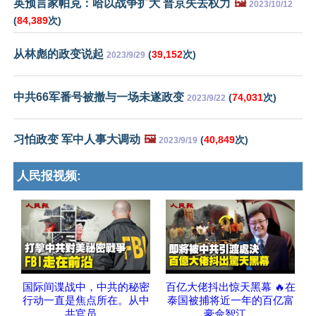
英预言家帕克：哈以战争扩大 普京失去权力
🖼️
2023/10/12
(
84,389
次)
从林彪的政变说起
(
39,152
次)
2023/9/29
中共66军番号被撤与一场未遂政变
(
74,031
次)
2023/9/22
习怕政变 军中人事大调动
🖼️
(
40,849
次)
2023/9/19
人民报视频:
国际间谍战中，中共的秘密
百亿大佬抖出惊天黑幕 🔥在
行动一直是焦点所在。从中
泰国被捕将近一年的百亿富
共官员、
豪佘智江、