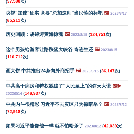
(
37,588
次)
央视“加速”证实 党要“总加速师”当民愤的标靶
🖼️
2023/8/17
(
65,211
次)
历史回顾：胡锦涛黄海惊魂
🖼️
(
124,751
次)
2023/8/15
这个男孩给游客让路跌落大峡谷 奇迹生还
🖼️
2023/8/15
(
110,712
次)
画大饼 中共推出24条向外商招手
🖼️
(
36,147
次)
2023/8/15
中共高干病房和特权戳破了“人民至上”的弥天大谎
🖼️▶️
(
146,937
次)
2023/8/14
中共内斗很精彩 习近平不去灾区只为躲暗杀？
🖼️
2023/8/12
(
72,918
次)
如果习近平能像他一样 就不怕暗杀了
(
42,039
次)
2023/8/12