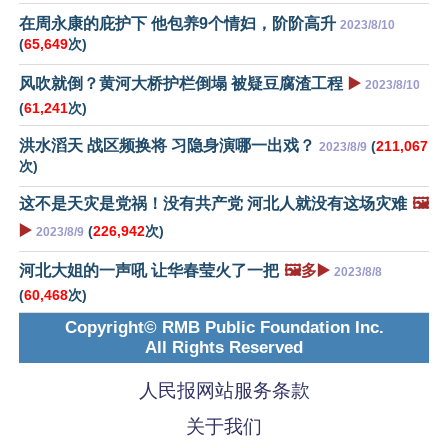
在周永康的庇护下 他包养9个情妇，阶阶高升
2023/8/10
(
65,649
次)
风吹就倒？黄河大桥护栏倒塌 被疑豆腐渣工程
▶️
2023/8/10
(
61,241
次)
洪水滔天 战区频换将 习隐身演哪一出戏？
(
211,067
2023/8/9
次)
这不是天灾是党祸！没有共产党 河北人就没有这场灾难
🖼️
▶️
(
226,942
次)
2023/8/9
河北大姐的一声吼 让华春莹火了一把
🖼️多▶️
2023/8/8
(
60,468
次)
Copyright© RMB Public Foundation Inc.
All Rights Reserved
人民报网站服务条款
关于我们