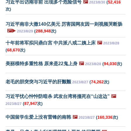
习近平出访南非前 出现多个危险信号
🖼️
(
52,416
2023/8/30
次)
习近平南非大撒140亿美元 厉害国网友因一则视频哭断肠
🖼️▶️
(
288,948
次)
2023/8/29
十年前将军拟问鼎白宫 中共派八戒二姨上床
🖼️
2023/8/28
(
68,670
次)
美丽模特多重性格 原来是22鬼上身
🖼️
(
94,030
次)
2023/8/28
老毛的胆突突与习近平的肝颤颤
(
74,262
次)
2023/8/27
习近平忧心忡忡防暗杀 武攻台湾将撞死在“山这边”
🖼️
(
87,947
次)
2023/8/27
中国留学生爱上没有雷锋的南韩
🖼️
(
160,336
次)
2023/8/27