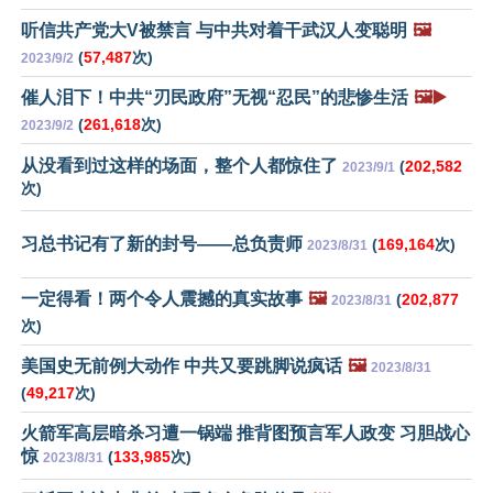
听信共产党大V被禁言 与中共对着干武汉人变聪明
🖼️
(
57,487
次)
2023/9/2
催人泪下！中共“刃民政府”无视“忍民”的悲惨生活
🖼️▶️
(
261,618
次)
2023/9/2
从没看到过这样的场面，整个人都惊住了
(
202,582
2023/9/1
次)
习总书记有了新的封号——总负责师
(
169,164
次)
2023/8/31
一定得看！两个令人震撼的真实故事
🖼️
(
202,877
2023/8/31
次)
美国史无前例大动作 中共又要跳脚说疯话
🖼️
2023/8/31
(
49,217
次)
火箭军高层暗杀习遭一锅端 推背图预言军人政变 习胆战心
惊
(
133,985
次)
2023/8/31