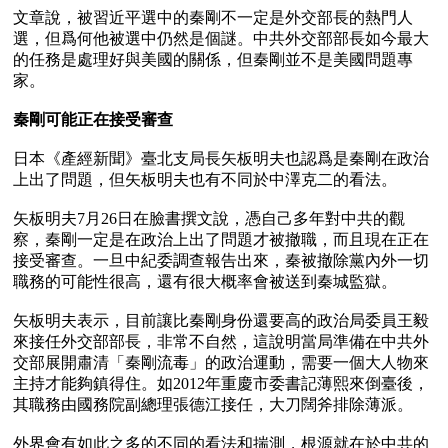
文章說，被習近平選中的秦剛不一定是外交部長的熱門人
選，但爲何他被選中仍然是個謎。中共外交部部長如今最大
的任務是處理好與美國的關係，但秦剛並不是美國問題專
家。

秦剛可能正在接受審查
日本《產經新聞》臺北支局長矢板明夫也認爲是秦剛在政治
上出了問題，但矢板明夫也有不同於中澤克二的看法。

矢板明夫7月26日在臉書撰文說，憑自己多年對中共的觀
察，秦剛一定是在政治上出了問題才被撤職，而且現在正在
接受審查。一旦中紀委調查報告出來，秦被撤除黨內外一切
職務的可能性很高，還有很大概率會被送到秦城監獄。

矢板明夫表示，目前讓比秦剛身份還要高的政治局委員王毅
來接任外交部部長，非常不自然，這說明當局準備在中共外
交部展開肅清「秦剛流毒」的政治運動，需要一個大人物來
主持才能夠鎮得住。如2012年重慶市委書記薄熙來倒臺後，
其職務由國務院副總理張德江接任，大刀闊斧排除薄派。

外界會有如此之多的不同的看法和揣測，根源就在於中共的