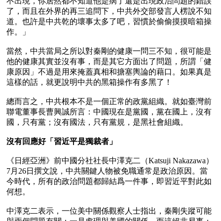
不出現，你居然都不知道他是病了還是出現政治問題的錯誤
了，而且在外界的再三追問下，中共外交部發言人楞說不知
道。也許是中共乾的壞事太多了吧，習慣於偷偷摸摸暗箱操
作。」

當然，中共當局之所以對秦剛的健康一問三不知，很可能是
他的健康其實並沒有事，而是其它方面出了問題，所謂「健
康原因」不過是用來掩蓋真相和搪塞輿論的藉口。如果真是
這樣的話，就更說明中共的黑箱操作有多黑了！

總而言之，中共根本不是一個正常的政黨組織。就如臺灣前
聯電董事長曹興誠所言：中國現在是黨國，黨在國上，沒有
國，只有黨；沒有國法，只有黨規，是黑社會組織。

沒有回應好「習近平是獨裁者」 
《日經亞洲》前中國分社社長中澤克二（Katsuji Nakazawa）
7月26日撰文說，中共關鍵人物被免職通常是政治原因。當
今時代，所有的政治問題都歸結爲一件事，即習近平對此如
何想。

中澤克二表示，一位美中關係觀察人士指出，秦剛失蹤可能