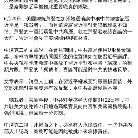
與兩個問題有關：一是處理與美國的關係，而這絕非易事；
二是秦剛缺乏承擔如此重要職責的經驗。

6月20日，美國總統拜登在加州競選演講中稱中共總書記習
近平是「獨裁者」，而且還透露習近平對間諜氣球毫不知
情。拜登的一番話震驚中共高層。就在拜登發表該言論的一
天前，習近平會見了美國國務卿布林肯。

中澤克二的文章說，在會見期間，中共當局使用U形長會議
桌，布林肯率領的訪問團所坐的位置猶如在聽習近平講課。
中共央視在晚間新聞中播放了習近平對布林肯「講課」的視
頻片段。拜登的「獨裁者」言論可能是對中共的快速反擊。

文章表示，消息人士稱，在習近平權威受到嚴重損害後，外
交部未能對美國發起有效反擊，令中共高層極爲不滿。

「獨裁者」言論事後，中共駐華盛頓大使館6月22日稱，中
共駐美大使謝鋒21日通過高級官員向白宮和美國國務院提出
強烈抗議，但回應十分克制。

中澤克二說，此局面之下，必須有人承擔責任。一些中共內
部人士認爲，秦剛可能是因此被挑出來承擔責任。
