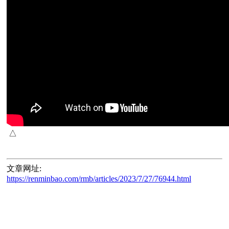
文章网址:
https://renminbao.com/rmb/articles/2023/7/27/76944.html