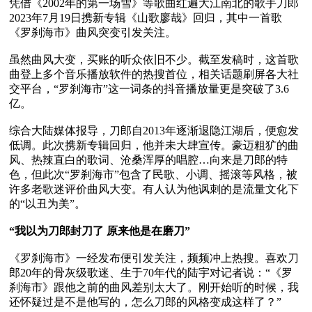
凭借《2002年的第一场雪》等歌曲红遍大江南北的歌手刀郎
2023年7月19日携新专辑《山歌廖哉》回归，其中一首歌
《罗刹海市》曲风突变引发关注。

虽然曲风大变，买账的听众依旧不少。截至发稿时，这首歌
曲登上多个音乐播放软件的热搜首位，相关话题刷屏各大社
交平台，“罗刹海市”这一词条的抖音播放量更是突破了3.6
亿。

综合大陆媒体报导，刀郎自2013年逐渐退隐江湖后，便愈发
低调。此次携新专辑回归，他并未大肆宣传。豪迈粗犷的曲
风、热辣直白的歌词、沧桑浑厚的唱腔…向来是刀郎的特
色，但此次“罗刹海市”包含了民歌、小调、摇滚等风格，被
许多老歌迷评价曲风大变。有人认为他讽刺的是流量文化下
的“以丑为美”。

“我以为刀郎封刀了 原来他是在磨刀”
《罗刹海市》一经发布便引发关注，频频冲上热搜。喜欢刀
郎20年的骨灰级歌迷、生于70年代的陆宇对记者说：“《罗
刹海市》跟他之前的曲风差别太大了。刚开始听的时候，我
还怀疑过是不是他写的，怎么刀郎的风格变成这样了？”
