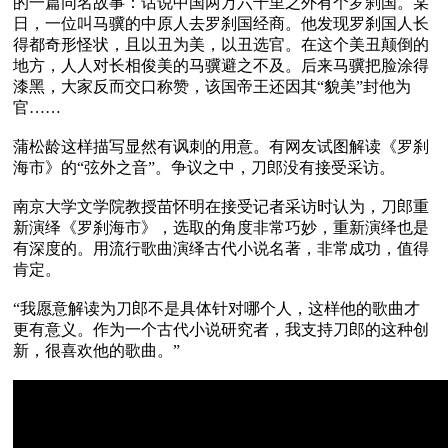
的一篇同名故事：话说中国两万六千里之外有个罗刹国。某
日，一位叫马骥的中原人去罗刹国经商。他发现罗刹国人长
得都奇形怪状，且以丑为美，以丑选官。在这个美丑颠倒的
地方，人人对长相俊美的马骥避之不及。后来马骥把脸涂得
漆黑，大家反而交口称赞，该国帝王还因其“貌美”封他为
官……

蒲松龄这样描写显然有讽刺的用意。有网友试图解读《罗刹
海市》的“弦外之音”。争议之中，刀郎没有接受采访。

南京大学文学院教授苗怀明在接受记者采访时认为，刀郎重
新演绎《罗刹海市》，选取的角度非常巧妙，重新演绎也是
有深度的。用流行歌曲演绎古代小说名著，非常成功，值得
肯定。

“我愿意解读为刀郎不是具体针对哪个人，这样他的歌曲才
更有意义。作为一个古代小说研究者，我支持刀郎的这种创