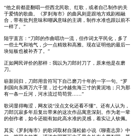
“他之前都是翻唱一些西北民歌、红歌，或者自己制作的关
于爱情的歌曲。《罗刹海市》的曲风则是跟地方戏剧相融
合，带有批判意味和嘲讽意味的主调，制作水准也跟以前不
一样了。”

陆宇直言：“刀郎的作曲唱功一流，但作词太平民化，多了
一些土气和地气，少一点精致和高雅。现在证明他的最后一
块短板也被补齐了。”

正如网民评价的那样：我以为刀郎封刀了，原来他是在磨
刀。

崭新回归，刀郎用音符写下自己磨刀十年的一字一句。“罗
刹国向东两万六千里，过七冲越焦海三寸的黄泥地；只为那
有一条一丘河，河水流过苟苟营……”

歌词显得晦涩，网友说“没点文化还看不懂”。还有人认为，
刀郎沉寂多年后复出带来的这次作品寓意深刻。作为老一辈
的创作者，如今还能有如此高水准的灵感，着实让人钦佩。

其实《罗刹海市》的歌词取材自蒲松龄小说《聊斋志异》中