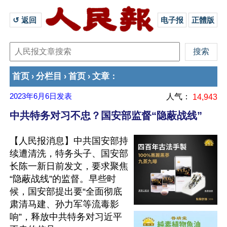
↺ 返回 
电子报
正體版
首页
分栏目
首页
文章
›
›
›
：
2023年6月6日
发表
人气：
14,943
中共特务对习不忠？国安部监督“隐蔽战线”
【人民报消息】中共国安部持
续遭清洗，特务头子、国安部
长陈一新日前发文，要求聚焦
“隐蔽战线”的监督。早些时
候，国安部提出要“全面彻底
肃清马建、孙力军等流毒影
响”，释放中共特务对习近平