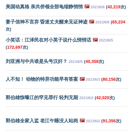
美国动真格 亲共侨领全部龟缩静悄悄
🖼️
(
42,219
次)
2023/6/6
妻子信神不言弃 昏迷丈夫醒来见证神迹
🖼️
(
65,234
2023/6/6
次)
小笑话：江泽民在对小英子说什么悄悄话
🖼️
2023/6/5
(
172,697
次)
刘亚洲与中共谁是头号汉奸？
(
40,358
次)
2023/6/5
人不知！ 动物的特异功能早有答案
🖼️
(
80,156
次)
2023/6/3
郭伯雄惊曝江的罕见罪行 轻判无期
(
42,020
次)
2023/6/2
郭伯雄全家入监 老江午睡没人站岗
🖼️
(
91,356
次)
2023/6/2