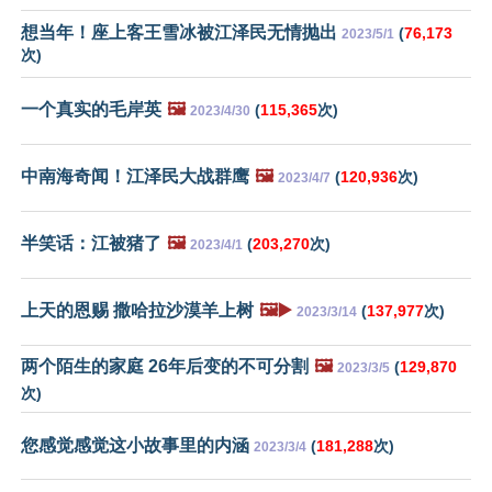
想当年！座上客王雪冰被江泽民无情抛出
(
76,173
2023/5/1
次)
一个真实的毛岸英
🖼️
(
115,365
次)
2023/4/30
中南海奇闻！江泽民大战群鹰
🖼️
(
120,936
次)
2023/4/7
半笑话：江被猪了
🖼️
(
203,270
次)
2023/4/1
上天的恩赐 撒哈拉沙漠羊上树
🖼️▶️
(
137,977
次)
2023/3/14
两个陌生的家庭 26年后变的不可分割
🖼️
(
129,870
2023/3/5
次)
您感觉感觉这小故事里的内涵
(
181,288
次)
2023/3/4