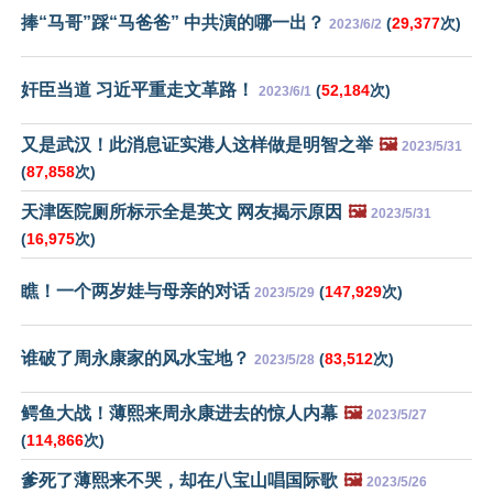
捧“马哥”踩“马爸爸” 中共演的哪一出？
(
29,377
次)
2023/6/2
奸臣当道 习近平重走文革路！
(
52,184
次)
2023/6/1
又是武汉！此消息证实港人这样做是明智之举
🖼️
2023/5/31
(
87,858
次)
天津医院厕所标示全是英文 网友揭示原因
🖼️
2023/5/31
(
16,975
次)
瞧！一个两岁娃与母亲的对话
(
147,929
次)
2023/5/29
谁破了周永康家的风水宝地？
(
83,512
次)
2023/5/28
鳄鱼大战！薄熙来周永康进去的惊人内幕
🖼️
2023/5/27
(
114,866
次)
爹死了薄熙来不哭，却在八宝山唱国际歌
🖼️
2023/5/26