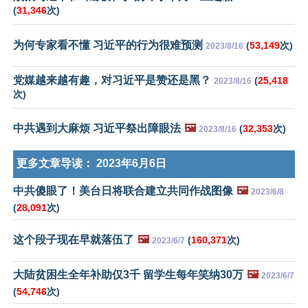
(
31,346
次)
为何专家看不懂 习近平的行为很难预测
(
53,149
次)
2023/8/16
党媒越来越有趣，对习近平是赞还是黑？
(
25,418
2023/8/16
次)
中共遇到大麻烦 习近平祭出障眼法
🖼️
(
32,353
次)
2023/8/16
更多文章导读：
2023年6月6日
中共傻眼了！美台日将联合建立共同作战图像
🖼️
2023/6/8
(
28,091
次)
这个段子现在早就落伍了
🖼️
(
160,371
次)
2023/6/7
大陆贫困生全年补助仅3千 留学生每年笑纳30万
🖼️
2023/6/7
(
54,746
次)