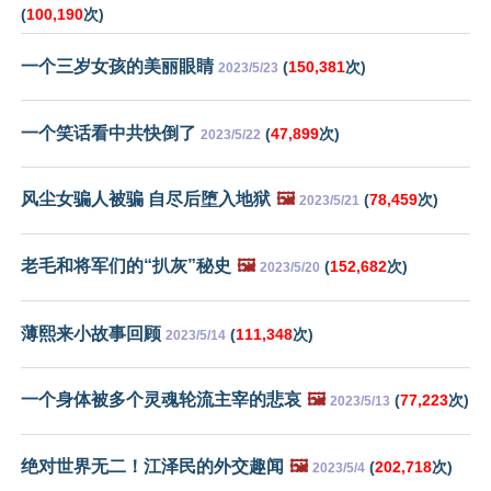
(
100,190
次)
一个三岁女孩的美丽眼睛
(
150,381
次)
2023/5/23
一个笑话看中共快倒了
(
47,899
次)
2023/5/22
风尘女骗人被骗 自尽后堕入地狱
🖼️
(
78,459
次)
2023/5/21
老毛和将军们的“扒灰”秘史
🖼️
(
152,682
次)
2023/5/20
薄熙来小故事回顾
(
111,348
次)
2023/5/14
一个身体被多个灵魂轮流主宰的悲哀
🖼️
(
77,223
次)
2023/5/13
绝对世界无二！江泽民的外交趣闻
🖼️
(
202,718
次)
2023/5/4