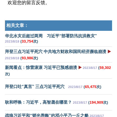
欢迎您的留言反馈。
相关文章：
华北水灾后超过两周 习近平“部署防汛抗洪救灾”
(
33,754
次)
2023/8/18
拜登三点习近平死穴 中共地方财政和国民经济濒临崩溃
▶️
(
93,986
次)
2023/8/18
新闻看点：惊雷滚滚 习近平已预感崩溃
▶️
(
59,302
2023/8/17
次)
拜登口吐“真言” 三点习近平死穴
(
65,475
次)
2023/8/17
耿和呼唤：习近平，高智晟在哪里？
(
194,909
次)
2023/8/17
战狼习近平和“韬光养晦”的邓小平乃一丘之貉
2023/8/17