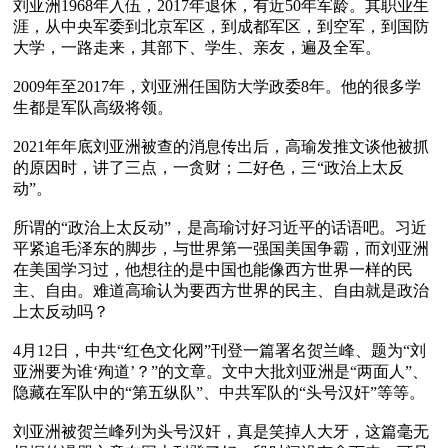
刘亚洲1968年入伍，2017年退休，有近50年军龄。其职业生
涯，从中央军委到北京军区，到成都军区，到空军，到国防
大学，一路走来，其部下、学生、亲友，遍及全军。

2009年至2017年，刘亚洲任国防大学政委8年。他的很多学
生都是军队高级将领。

2021年年底刘亚洲被查的消息传出后，高瑜发推文谈他被抓
的原因时，讲了三点，一贪财；二好色，三“政治上太反
动”。

所谓的“政治上太反动”，是高瑜讨好习近平的话语吧。习近
平紧追毛泽东的脚步，与世界第一强国美国争霸，而刘亚洲
在美国学习过，他想往的是中国也能像西方世界一样的民
主、自由。难道高瑜认为要西方世界的民主、自由就是政治
上太反动吗？

4月12日，中共“红色文化网”刊登一篇署名贺兰峰、题为“刘
亚洲要为谁‘殉道’？”的文章。文中大批刘亚洲是“两面人”、
隐藏在军队中的“第五纵队”、中共军队的“头号汉奸”等等。

刘亚洲被贺兰峰列为头号汉奸，真是笑掉人大牙，这篇毫无