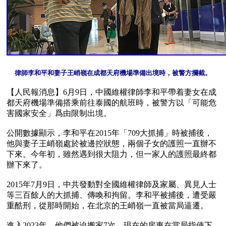
【人民報消息】6月9日，中國維權律師李和平帶着妻女在成
都天府機場準備搭乘前往泰國的航班時，被警方以「可能危
害國家安全」爲由限制出境。

公開數據顯示，李和平在2015年「709大抓捕」時被捕後，
他與妻子王峭嶺處於被邊控狀態，兩個子女的護照一直辦不
下來。今年初，雖然遇到很大阻力，但一家人的護照最終都
辦下來了。

2015年7月9日，中共發動對全國維權律師及家屬、異見人士
等三百餘人的大抓捕、傳喚和拘留。李和平被捕後，遭受嚴
重酷刑，從那時開始，在北京的王峭嶺一直被當局逼遷。

進入2023年，他們被迫搬家7次，現在的房東在當局指使下