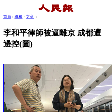
首頁
›
維權
›
文章
：
李和平律師被逼離京 成都遭
邊控(圖)