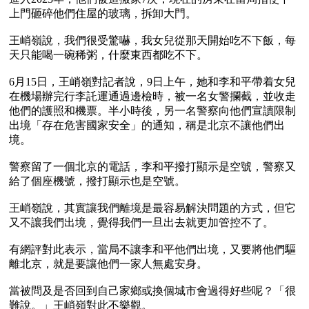
上門砸碎他們住屋的玻璃，拆卸大門。

王峭嶺說，我們很受驚嚇，我女兒從那天開始吃不下飯，每
天只能喝一碗稀粥，什麼東西都吃不下。

6月15日，王峭嶺對記者說，9日上午，她和李和平帶着女兒
在機場辦完行李託運通過邊檢時，被一名女警攔截，並收走
他們的護照和機票。半小時後，另一名警察向他們宣讀限制
出境「存在危害國家安全」的通知，稱是北京不讓他們出
境。

警察留了一個北京的電話，李和平撥打顯示是空號，警察又
給了個座機號，撥打顯示也是空號。

王峭嶺說，其實讓我們離境是最容易解決問題的方式，但它
又不讓我們出境，覺得我們一旦出去就更加管控不了。

有網評對此表示，當局不讓李和平他們出境，又要將他們驅
離北京，就是要讓他們一家人無處安身。

當被問及是否回到自己家鄉或換個城市會過得好些呢？「很
難說。」王峭嶺對此不樂觀。
