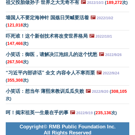
祖父投胎做孙子 世界之大无奇不有
🖼️
(
189,272
次)
2022/10/3
墙国人不要定海神针 国殇日哭喊要活着
🖼️
2022/10/2
(
121,018
次)
吓死谁！这个新创技术将改变世界格局
🖼️
2022/10/1
(
147,466
次)
小笑话：御医，请解决江泡妞儿的这个忧愁
🖼️
2022/9/26
(
267,504
次)
“习近平内部讲话” 全文 内容令人不寒而栗
🖼️
2022/9/24
(
355,308
次)
小笑话：想当年 薄熙来教训瓜瓜失败
🖼️
(
308,105
2022/9/20
次)
呵！揭宋祖英一生最在乎的事
🖼️
(
235,136
次)
2022/9/19
Copyright© RMB Public Foundation Inc.
All Rights Reserved