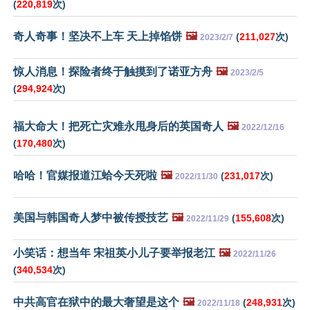
(
220,819
次)
奇人奇事！坚决不上车 天上掉馅饼
🖼️
(
211,027
次)
2023/2/7
惊人消息！探险者终于触摸到了诺亚方舟
🖼️
2023/2/5
(
294,924
次)
福大命大！把死亡灾难永甩身后的英国奇人
🖼️
2022/12/16
(
170,480
次)
哈哈！官媒报道江蛤今天死啦
🖼️
(
231,017
次)
2022/11/30
美国与韩国奇人梦中被传授技艺
🖼️
(
155,608
次)
2022/11/29
小笑话：想当年 宋祖英小儿子要举报老江
🖼️
2022/11/26
(
340,534
次)
中共高官在狱中的最大奢望是这个
🖼️
(
248,931
次)
2022/11/18