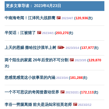
更多文章导读：
2023年4月23日
中南海奇闻！江泽民大战群鹰
🖼️
(
120,936
次)
2023/4/7
半笑话：江被猪了
🖼️
(
203,270
次)
2023/4/1
上天的恩赐 撒哈拉沙漠羊上树
🖼️▶️
(
137,977
次)
2023/3/14
两个陌生的家庭 26年后变的不可分割
🖼️
(
129,870
2023/3/5
次)
您感觉感觉这小故事里的内涵
(
181,288
次)
2023/3/4
一个不可思议的奇闻曾轰动世界
🖼️
(
172,113
次)
2023/2/21
李谷一劈腿离婚 前夫是汤灿宋祖英老师
🖼️
2023/2/12