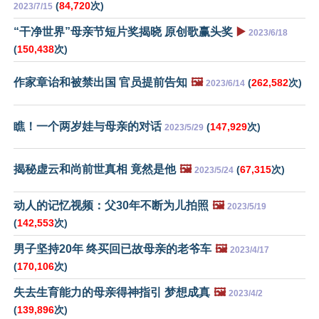
(
84,720
次)
2023/7/15
“干净世界”母亲节短片奖揭晓 原创歌赢头奖
▶️
2023/6/18
(
150,438
次)
作家章诒和被禁出国 官员提前告知
🖼️
(
262,582
次)
2023/6/14
瞧！一个两岁娃与母亲的对话
(
147,929
次)
2023/5/29
揭秘虚云和尚前世真相 竟然是他
🖼️
(
67,315
次)
2023/5/24
动人的记忆视频：父30年不断为儿拍照
🖼️
2023/5/19
(
142,553
次)
男子坚持20年 终买回已故母亲的老爷车
🖼️
2023/4/17
(
170,106
次)
失去生育能力的母亲得神指引 梦想成真
🖼️
2023/4/2
(
139,896
次)