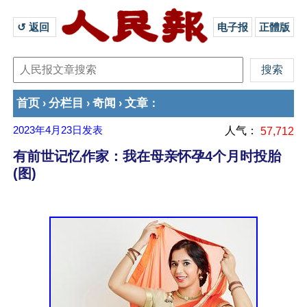
↺ 返回 
电子报
正體版
首页
分栏目
奇闻
文章
›
›
›
：
2023年4月23日
发表
人气：
57,712
有前世记忆作家：我在母亲怀孕4个月时投胎
(图)