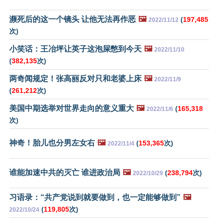
濒死后的这一个镜头 让他无法再作恶
🖼️
(
197,485
2022/11/12
次)
小笑话：王冶坪让英子这泡屎憋到今天
🖼️
2022/11/10
(
382,135
次)
两奇闻规定！张高丽反对只和老婆上床
🖼️
2022/11/9
(
261,212
次)
美国中期选举对世界走向的意义重大
🖼️
(
165,318
2022/11/6
次)
神奇！胎儿也分男左女右
🖼️
(
153,365
次)
2022/11/4
谁能加速中共的灭亡 谁进政治局
🖼️
(
238,794
次)
2022/10/29
习语录：“共产党说到就要做到，也一定能够做到”
🖼️
(
119,805
次)
2022/10/24