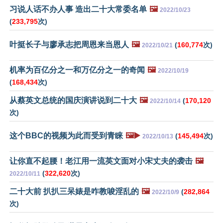
习说人话不办人事 造出二十大常委名单
🖼️
2022/10/23
(
233,795
次)
叶挺长子与廖承志把周恩来当恩人
🖼️
(
160,774
次)
2022/10/21
机率为百亿分之一和万亿分之一的奇闻
🖼️
2022/10/19
(
168,434
次)
从蔡英文总统的国庆演讲说到二十大
🖼️
(
170,120
2022/10/14
次)
这个BBC的视频为此而受到青睐
🖼️▶️
(
145,494
次)
2022/10/13
让你直不起腰！老江用一流英文面对小宋丈夫的袭击
🖼️
(
322,620
次)
2022/10/11
二十大前 扒扒三呆婊是咋教唆淫乱的
🖼️
(
282,864
2022/10/9
次)