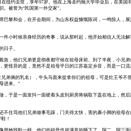
1月14日在纽约去世，享年97岁。他在上海圣约翰大学毕业后，
。被誉为“民国第一外交家”。

席巴黎和会，在开会期间，为山东权益慷慨陈词，一鸣惊人，展
一件小时候亲身经历的奇事，说从那时起，他开始相信人无法解释
日子。

着急，他们兄弟更是彻夜都守候在祖母床前。到了半夜，小兄弟
，更怪异的是，竟然不是祖母平日的江苏嘉定乡音，而是一口流利
士兄弟俩的乳名），牛头马面来捉拿你们的祖母，可是灶王爷不
进来。”

做，于是一面发抖一面硬着头皮到厨房将锅取下盖在地上，然后
还不住骂他们兄弟做事毛躁，门关得太快，害的裹小脚的祖母在
鞋！

像替她脱鞋一样，他们的祖母也就满意的睡下了。阿二、阿三面