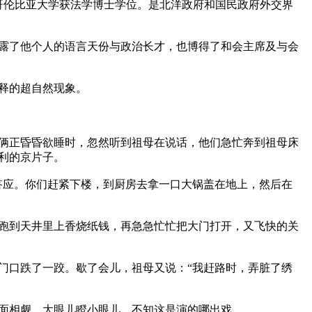
在美国哥伦比亚大学获法学博士学位。是北洋政府和国民政府外交界
露了他个人的语言天份与政治长才，也博得了和会主席及与会
的超自然现象。

俩正昏昏欲睡时，忽然听到祖母在说话，他们急忙奔到祖母床
的京片子。

答应。你们赶紧下楼，到厨房去拿一口大锅盖在地上，然后在
跑到天井里上香烧纸钱，再急急忙忙把大门打开，又飞快的关
门口跌了一跤。歇了会儿，祖母又说：“我赶路时，弄脏了绣
面相觑，大眼儿瞪小眼儿，不知这是演的哪出戏。
