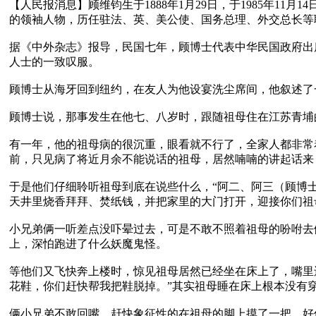
【人民报消息】顾维钧生于1888年1月29日，于1985年1
的领袖人物，历任驻法、英、美公使、国务总理、外交总长等职
据《中外杂志》报导，民国七年，顾博士代表中华民国政府出
人士的一致叹服。

顾博士从海牙回到纽约，在友人为他设宴洗尘席间，他叙述了
顾博士说，那事发生在他七、八岁时，跟随祖母住在江苏青埔的
有一年，他的祖母病的很沉重，眼看就不行了，全家人都非常
前，只见病了将近月余不能说话的祖母，居然喃喃的讲起话来
于是他们仔细聆听祖母到底在说些什么，“阿二、阿三（顾博
天井里烧香拜拜、焚纸钱，并把家里的大门打开，迎接你们祖母
小兄弟俩一听差点没吓晕过去，可是不敢不照着祖母的吩咐去
上，深怕跑进了什么妖魔鬼怪。

等他们又飞快奔上楼时，惊见祖母居然已经坐在床上了，嘴里
花鞋，你们赶快帮我把鞋脱掉。”其实祖母睡在床上根本没有穿
俩小兄弟不敢回嘴，赶快象征性的在祖母的脚上摸了一把，好