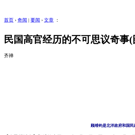
首页
›
奇闻
|
要闻
›
文章
：
民国高官经历的不可思议奇事(
齐禅