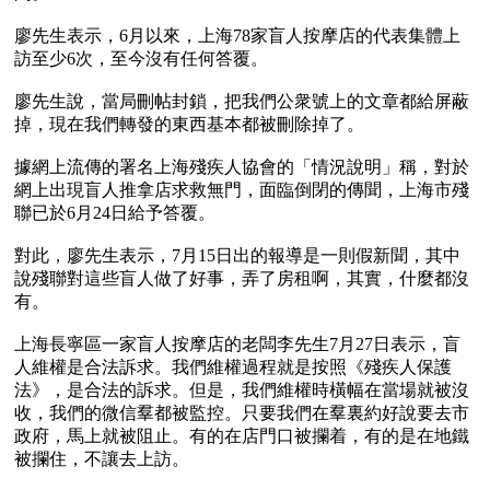
廖先生表示，6月以來，上海78家盲人按摩店的代表集體上
訪至少6次，至今沒有任何答覆。

廖先生說，當局刪帖封鎖，把我們公衆號上的文章都給屏蔽
掉，現在我們轉發的東西基本都被刪除掉了。

據網上流傳的署名上海殘疾人協會的「情況說明」稱，對於
網上出現盲人推拿店求救無門，面臨倒閉的傳聞，上海市殘
聯已於6月24日給予答覆。

對此，廖先生表示，7月15日出的報導是一則假新聞，其中
說殘聯對這些盲人做了好事，弄了房租啊，其實，什麼都沒
有。

上海長寧區一家盲人按摩店的老闆李先生7月27日表示，盲
人維權是合法訴求。我們維權過程就是按照《殘疾人保護
法》，是合法的訴求。但是，我們維權時橫幅在當場就被沒
收，我們的微信羣都被監控。只要我們在羣裏約好說要去市
政府，馬上就被阻止。有的在店門口被攔着，有的是在地鐵
被攔住，不讓去上訪。
