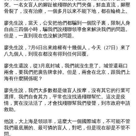
突。一名女盲人的腳趾被殘聯的大門夾傷，鮮血直流，腳壓
骨裂了，沒有治療，一個多月以來不能下地，都在輪椅上。

廖先生說，當天，公安把他們都騙到一個院子裏，限制人身
自由三四個小時，騙我們說殘聯領導會來解決我們的問題。
但是，一直到現在也沒解決問題。

廖先生說，7月6日出來維權有十幾個人，今天（27日）來了
八九個人，到現在都沒有得到任何回覆。

廖先生還說，從3月底封城，我們就沒生意了。城管還藉口
兩會，要我們把廣告牌拿掉。但是，兩會在北京，跟我們上
海有什麼關係呢？

廖先生說，我們大多數都是做盲人按摩，沒有其它的行業可
選擇。我們自食其力，平常也沒找過殘聯幫忙。這次是疫
情，實在沒法活了，才會找殘聯幫我們發聲，到市政府申請
救助。

他說，大上海是領頭羊，這麼大一個國際城市，不可能不管
我們最底層的、最可憐的盲人，對吧，但是現在卻是不管不
問。
