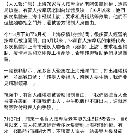
【人民報消息】上海78家盲人按摩店的老闆集體維權，遭當
局鎮壓。有盲人按摩店老闆向媒體反映，自6月以來，他們
多次集體去上海市殘聯上訪，要求租房補貼等救助。他們不
但被殘聯拒之門外，還被警方限制人身自由。

今年3月下旬至6月初，上海疫情封控期間，很多盲人經營的
按摩店被迫關閉。自6月以來，78家盲人按摩店的維權代表
多次集體到上海市殘疾人聯合會（殘聯）上訪，要求租金補
貼、疫情補貼和立即復工復產等，希望殘聯幫助他們度過難
關。

一段視頻顯示，衆多盲人聚集在上海殘聯門口，打出維權橫
幅，並高喊口號：「殘疾人要補貼，殘疾人要生活，我們要
見殘聯領導！」

視頻中，有盲人維權者被警察限制自由。「我們這些盲人全
被關在裏面，不讓我們出去，中午吃飯也不讓出去，這就是
警察對付殘疾人的手段。」

7月27日，浦東一名盲人按摩店老闆廖先生對記者表示，自6
月以來，盲人按摩店經營者多次集體到上海殘聯維權。有一
次，殘聯強行關閉大門，不讓盲人進去，結果雙方爆發衝