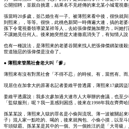
公開招聘，並親自挑選，結果名不見經傳的東北某小城電視臺
張當時20多歲，並己婚生有一子。被薄熙來看中後，很快就
到熙來」，等等。很快，此桃色新聞一時傳遍大連，搞的老婆
孫下令電視臺領導梁某祥等人，去給張偉傑施加壓力，叫她打
不讓她見任何人。後來她突然從大連徹底消失了，有知情人說
也有一種說法，是薄熙來的老婆谷開來找人把張偉傑綁架後殺
世道險惡的張偉傑是沒命了。

● 
薄熙來管黑社會老大叫「爹」
薄熙來有沒有對黑社會「不得不忍」的時候。有，當然有。而且
現居住在加拿大的原著名記者姜維平曾透露，薄熙來17歲因
姜維平透露說：我多次參加過大連市人大舉辦的會議，也至少有
「監獄服刑」呢？我一直感到困惑，後來在1998年我在齊齊
孫某某說，薄熙來入獄的罪名是小偷與流氓。薄一波被關起來
子）混人家一點吃的、喝的，後來就掏包、小偷小摸，以至斗
牢頭獄霸。孫某某是其中的一個。另一個姓汪的是「大哥級」