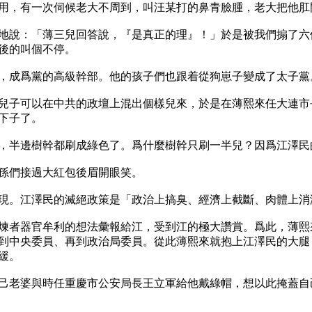
用，有一次伺候老大不周到，叫汪某打的鼻青臉腫，老大把他肛
地說：「薄三兒回答說，『是真正的理』！」於是被我們搧了六
後的叫個不停。

，成爲黨的高級幹部。他的孩子們也跟着從狗崽子變成了太子黨。
兒子可以在中共的政壇上混出個樣兒來，於是在薄熙來任大連市
子了。

，半邊樹幹都刷成綠色了。爲什麼樹幹只刷一半兒？因爲江澤民
孫們接過大紅包後眉開眼笑。

。江澤民的滅絕政策是「政治上搞臭、經濟上截斷、肉體上消滅
煉者器官牟利的想法彙報給江，受到江的極大讚賞。爲此，薄熙
到中央委員、再到政治局委員。從此薄熙來就抱上江澤民的大腿
。

己老婆與時任重慶市公安局長王立軍給他戴綠帽，想以此掩蓋自