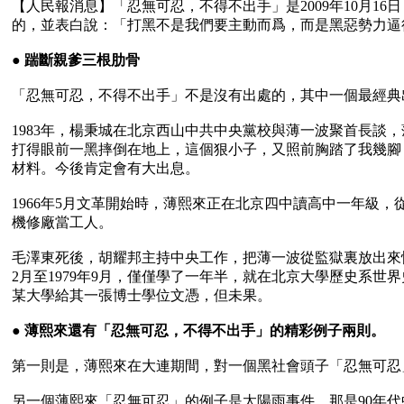
【人民報消息】「忍無可忍，不得不出手」是2009年10月
的，並表白說：「打黑不是我們要主動而爲，而是黑惡勢力逼
● 
踹斷親爹三根肋骨
「忍無可忍，不得不出手」不是沒有出處的，其中一個最經典
1983年，楊秉城在北京西山中共中央黨校與薄一波聚首長
打得眼前一黑摔倒在地上，這個狠小子，又照前胸踏了我幾腳
材料。今後肯定會有大出息。

1966年5月文革開始時，薄熙來正在北京四中讀高中一年級，從
機修廠當工人。

毛澤東死後，胡耀邦主持中央工作，把薄一波從監獄裏放出來恢
2月至1979年9月，僅僅學了一年半，就在北京大學歷史系
某大學給其一張博士學位文憑，但未果。

● 
薄熙來還有「忍無可忍，不得不出手」的精彩例子兩則。
第一則是，薄熙來在大連期間，對一個黑社會頭子「忍無可忍
另一個薄熙來「忍無可忍」的例子是太陽雨事件，那是90年