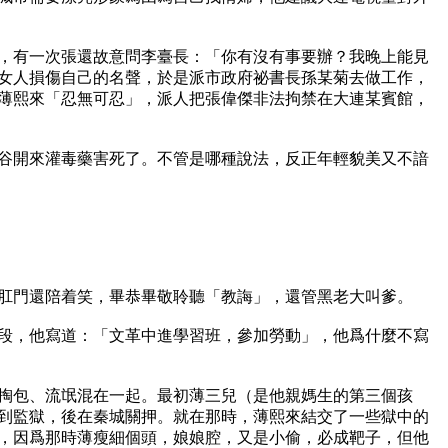
她，有一次張還故意問李臺長：「你有沒有事要辦？我晚上能見
女人損傷自己的名聲，於是派市政府祕書長孫某菊去做工作，
薄熙來「忍無可忍」，派人把張偉傑非法拘禁在大連某賓館，
谷開來灌毒藥害死了。不管是哪種說法，反正年輕貌美又不諳
肛門還陪着笑，畢恭畢敬聆聽「教誨」，還管黑老大叫爹。

時間段，他寫道：「文革中進學習班，參加勞動」，他爲什麼不寫
掏包、流氓混在一起。最初薄三兒（是他親媽生的第三個孩
到監獄，後在秦城關押。就在那時，薄熙來結交了一些獄中的
，因爲那時薄瘦細個頭，娘娘腔，又是小偷，必成靶子，但他