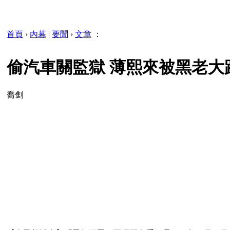
首頁
›
內幕
|
要聞
›
文章
：
偷汽車關監獄 薄熙來被黑老大踢
喬劁