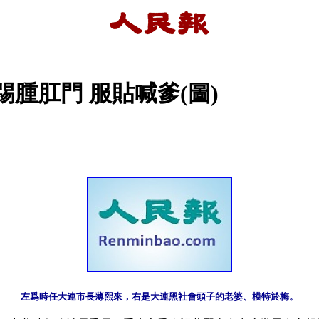
腫肛門 服貼喊爹(圖)
左爲時任大連市長薄熙來，右是大連黑社會頭子的老婆、模特於梅。