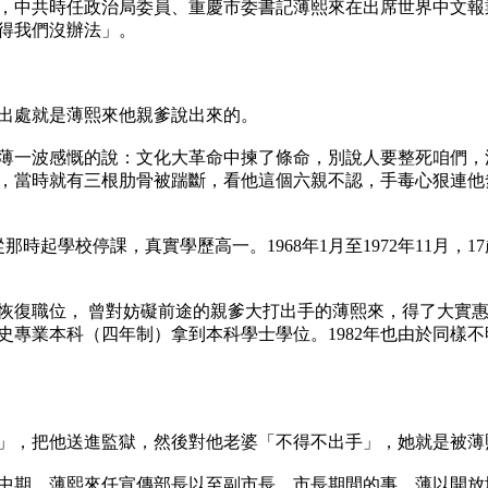
16日，中共時任政治局委員、重慶市委書記薄熙來在出席世界中
得我們沒辦法」。

出處就是薄熙來他親爹說出來的。

談，薄一波感慨的說：文化大革命中揀了條命，別說人要整死咱們
，當時就有三根肋骨被踹斷，看他這個六親不認，手毒心狠連他
那時起學校停課，真實學歷高一。1968年1月至1972年11月
復職位， 曾對妨礙前途的親爹大打出手的薄熙來，得了大實惠。
世界史專業本科（四年制）拿到本科學士學位。1982年也由於同
」，把他送進監獄，然後對他老婆「不得不出手」，她就是被薄
代中期，薄熙來任宣傳部長以至副市長、市長期間的事，薄以開