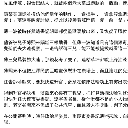
見風使舵，很會巴結人，就被兩個老大當成跑腿的「飯勤」使
孫某某回憶並模仿他們當年的動作，一邊揮手，一邊拿腔拿調
爹！」薄連聲叫爹討饒，從此以後腫着肛門還「爹」前「爹」
薄一波被時任黨總書記胡耀邦從監獄裏放出來，又恢復了職位
儘管被兒子薄熙來踢斷三根肋骨，但薄一波知道只有這個狠毒
兒孫們去大連視察。一邊告訴薄三兒，能不能被提拔就看這一下
薄三兒爲裝飾大連，那錢花海了去了。連枯草坪都噴上綠油漆
薄熙來不但把江澤民的巨幅畫像懸掛在廣場上，而且讓江的兒
江告訴薄熙來，要想快速升官，必須在鎮壓法輪功上有突出表現
得到升官祕訣後，薄熙來心裏有了數兒，把打算活摘法輪功修
很快升任大連市委書記、遼寧省省長。從什麼都不是的小人物
刑。老婆谷開來不但成了公共汽車，而且殺人不眨眼，判了死緩
在公開審判時，時任政治局委員、重慶市委書記薄熙來說，自
謀。
