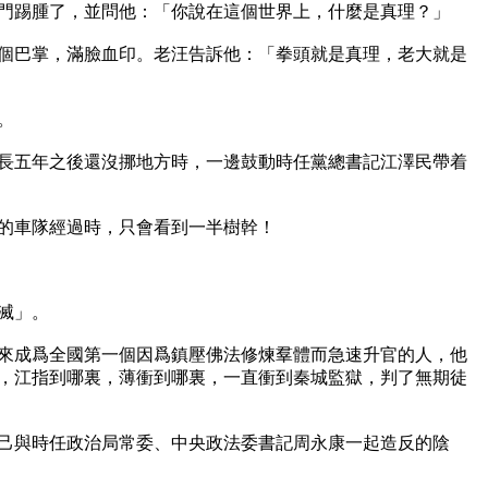
門踢腫了，並問他：「你說在這個世界上，什麼是真理？」

個巴掌，滿臉血印。老汪告訴他：「拳頭就是真理，老大就是


長五年之後還沒挪地方時，一邊鼓動時任黨總書記江澤民帶着
的車隊經過時，只會看到一半樹幹！

」。 

來成爲全國第一個因爲鎮壓佛法修煉羣體而急速升官的人，他
，江指到哪裏，薄衝到哪裏，一直衝到秦城監獄，判了無期徒
己與時任政治局常委、中央政法委書記周永康一起造反的陰