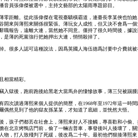
播音員張偉傑被選中，主持文藝部的太陽雨專題節目。

與薄零距離。從此張偉傑在電視臺驕橫霸道，連臺長李某俠也怕
谷開來與薄熙來關係很緊張。薄玩女人成性，但又決不會爲一個
辭職報告，遠離大連，當然她不同意。僵持了很久時間後，據說
，是薄的死黨強行把她押出大連，悄悄殺掉了。

掉。很多人認可這種說法，因爲英國人海伍德爲討要中介費就被
相當精彩。

盜竊入獄後，跑前跑後給黑老大當馬弁的悽慘故事，薄三兒被踢腫
四次讀過薄熙來個人提供的簡歷，在1968年至1972年這一
哈爾偶然見到了他的獄友孫某某，才知道了底細，並恍然大悟。

後，孩子們都丟在社會上，薄熙來好人不接觸，專喜歡和小偷、
膽在北京烤鴨店門前，偷了一輛吉普車，事發後叫人揍壞了，關
人物，打人致殘判了死緩，後改爲二十年。最初他們狠揍薄熙來