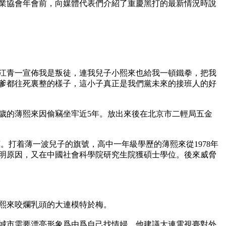
文報業協會年會前，向媒體代表們介紹了重慶黑打的最新情況時說
，江青一宣佈我是叛徒，連我兒子小熙來也給我一頓鐵拳，把我
爹都往死裏整的樣子，這小子真正是我們黨未來的接班人的好
，17歲的薄熙來因偷竊坐牢近5年。放出來後在北京市二輕局五金
打着薄一波兒子的旗號，高中一年級學歷的薄熙來從1978年
樣不明原因，又在中國社會科學院研究生院獲碩士學位。後來威脅
熙來咬爛乳頭的大連模特於梅。

放城市需要漂亮形象爲由爲自己找情婦，他建議大連電視臺對外