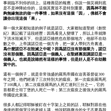
事就臨不到你的頭上。這種善惡的報應，你說一個災禍到底
是不是神降給你的，這個其實並不是特別重要。
因爲神不能
夠無緣無故的做一件事情，如果沒有這個「因」，佛就不會
讓你出現這個「果」。
舉一個大家都知道的例子就是諾亞。大家都知道聖經《創世
紀》裏記載了這段經歷：因爲看見人變壞了，所以上帝就降
下洪水毀滅天下。但是諾亞雖然也在那個地方，他卻不在劫
數之中。上帝讓諾亞造一個方舟，把一家人帶到方舟裏邊。
爲什麼諾亞不在毀滅之中呢？因爲諾亞沒有那個業力，諾亞
沒有那個難。因爲諾亞是一個義人，在聖經裏面講諾亞是一
個義人。也就是說雖然有這樣的事情，但是好人是不在劫難
當中的。
還有一個例子，就是非常強盛的羅馬帝國在迫害基督徒300
年之間，他們經過了三次特別大的瘟疫。第一次瘟疫羅馬死
了100萬人；第二次瘟疫羅馬的人死亡達到三分之一，它的
首都君士坦丁堡的人死亡一半；第三次瘟疫之後強大的羅馬
帝國從此衰落。

很多人都記得耶穌被釘在十字架上之前的話，耶穌對跟在他
身後的那個哭泣的老婦人講，他說耶路撒冷的女子不要爲我