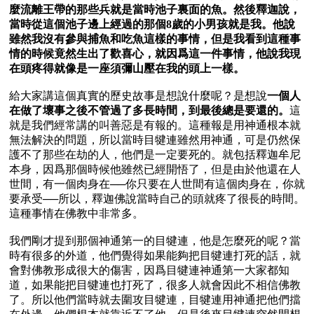
麼流離王帶的那些兵就是當時池子裏面的魚。然後釋迦說，
當時從這個池子邊上經過的那個8歲的小男孩就是我。他說
雖然我沒有參與捕魚和吃魚這樣的事情，但是我看到這種事
情的時候竟然生出了歡喜心，就因爲這一件事情，他說我現
在頭疼得就像是一座須彌山壓在我的頭上一樣。
給大家講這個真實的歷史故事是想說什麼呢？是想說
一個人
在做了壞事之後不管過了多長時間，到最後總是要還的。
這
就是我們經常講的叫善惡是有報的。這種報是用神通根本就
無法解決的問題，所以當時目犍連雖然用神通，可是仍然保
護不了那些在劫的人，他們是一定要死的。就包括釋迦牟尼
本身，因爲那個時候他雖然已經開悟了，但是由於他還在人
世間，有一個肉身在──你只要在人世間有這個肉身在，你就
要承受──所以，釋迦佛說當時自己的頭就疼了很長的時間。
這種事情在佛教中非常多。

我們剛才提到那個神通第一的目犍連，他是怎麼死的呢？當
時有很多的外道，他們覺得如果能夠把目犍連打死的話，就
會對佛教形成很大的傷害，因爲目犍連神通第一大家都知
道，如果能把目犍連也打死了，很多人就會因此不相信佛教
了。所以他們當時就去圍攻目犍連，目犍連用神通把他們擋