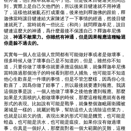
在外邊，他們根本就靠近不了他。但是後來目犍連突然間想
到，實際上是自己欠他們的，所以後來目犍連就不用神通
了，這樣他就被亂石打成重傷，後來他到釋迦佛的跟前，釋
迦佛當時讓目犍連給大家陳述了一下事情的經過，然後目犍
連就死了。當時就有一些比丘（和尚）就問釋迦牟尼，說目
犍連這麼大的神通，爲什麼最後不保護自己？釋迦牟尼佛
說，
神通不敵業力。你雖然有神通，但是因果報應這種輪迴
你是躲不過去的。
其實每一個人在這個人世間都有可能做好事或者是做壞事，
很多時候人做了壞事自己是不知道的，但是，雖然你不知
道，只要你做了壞事你就要承擔這個結果，就像釋迦牟尼佛
當時路過那個池子的時候看到那些人捕魚，他可能並不知道
他心生歡喜是一件壞的事情，但是不管怎麼樣，因爲你心生
歡喜了，因爲你做了錯事了，所以最後就要遭到報應。我講
這個故事是說，一個人他做了壞事之後他會遭到報應。那麼
如果是大面積的人都做壞事的時候，那麼這種報應就有各種
形式的表現。比如說有可能是戰爭，就像整個迦毗羅衛國被
屠城是一樣的，就屬於戰爭，幫助這些人去清除這些業力，
也就是以前欠的債。表現出來的形式可能是饑荒，也可能是
蝗蟲，也可能是洪水，也可能是瘟疫。如果你沒有做過壞
事，你真是一個好人，那麼面對着一個大範圍的災難，這種