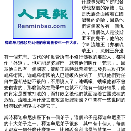
什麼事兒呢？佛陀發
現他整個的家族，就
是氏族會面臨着亡國
滅種的危險，因爲他
們這個家族有一個仇
人，這個仇人是波斯
匿王的兒子，他的名
釋迦牟尼佛預見到他的家鄉會發生一件大事。
字叫流離王（亦稱琉
璃王）。流離王身邊
有一個梵志。古代的印度管所有不修行佛教的那些人，都叫
作「外道」。也可能是婆羅門，就管他們叫作「梵志」。因
爲他自己有一個國家，流離王當時就帶着梵志發兵去攻打迦
毗羅衛國。迦毗羅衛國的人已經皈依佛法了，所以他們對任
何生靈都慈悲不殺的，不用說人了，連螞蟻、螻蟻他都不會
去傷害的，那麼當然在戰爭中也就不可能有一個好結果，他
們肯定是要被打敗的，而打敗之後他們就面臨着亡國滅種的
危險。流離王爲什麼去進攻迦毗羅衛國？中間有一些世間的
恩怨我們就略去不講它了。

當時釋迦牟尼佛座下有一個弟子，這個弟子是釋迦牟尼座下
的十大弟子之一。釋迦牟尼弟子很多，其中有十個人，每個
人都有一個什麼什麼第一。比如說舍利弗是智慧第一，目犍