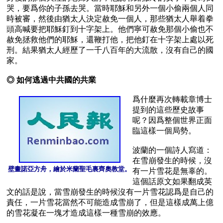
哭，要爲你的子孫去哭。當時耶穌和另外一個小偷兩個人同
時被審，然後由猶太人決定赦免一個人，那些猶太人舉着拳
頭高喊要把耶穌釘到十字架上。他們寧可赦免那個小偷也不
赦免拯救他們的耶穌，還鞭打他，把他釘在十字架上處以死
刑。結果猶太人經歷了一千八百年的大流散，沒有自己的國
家。

◎ 如何逃過中共國的共業
爲什麼再次轉載章博士
提到的這些歷史故事
呢？因爲整個世界正面
臨這樣一個局勢。

波蘭的一個詩人寫道：
在雪崩發生的時候，沒
壁畫諾亞方舟，繪於米蘭聖毛裏齊奧教堂。
有一片雪花是無辜的。
這個話原文如果翻成英
文的話是說，當雪崩發生的時候沒有一片雪花認爲是自己的
責任，一片雪花當然不可能造成雪崩了，但是這樣成萬上億
的雪花凝在一塊才造成這樣一種雪崩的效應。
