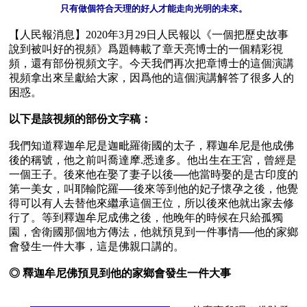
【人民報消息】2020年3月29日人民報以《一個把歷史故事
說到被叫好的視頻》爲題轉載了章天亮博士的一個精彩視
頻，還有部份視頻文字。今天我們再次把章博士的這個演講
視頻拿出來呈獻給大家，因爲他的這個演講解答了很多人的
困惑。

以下是該視頻的部份文字稿：
我們知道釋迦牟尼是迦毗羅衛國的太子，釋迦牟尼是他成佛
後的稱號，他之前叫喬達摩.悉達多。他出生在王宮，曾經是
一個王子。後來他在娶了妻子以後──他當時娶的是古印度的
第一美女，叫耶輸陀羅──後來等到他的妃子懷孕之後，他覺
得可以有人去替他來繼承這個王位，所以後來他就出家去修
行了。等到釋迦牟尼成佛之後，他晚年的時候在只給孤獨
園，舍衛國那個地方傳法，他就預見到一件事情──他的家鄉
會發生一件大事，這是佛親口講的。

◎ 釋迦牟尼佛預見到他的家鄉會發生一件大事