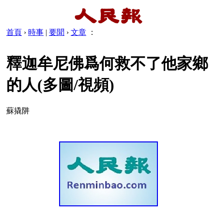
首頁
›
時事
|
要聞
›
文章
：
釋迦牟尼佛爲何救不了他家鄉
的人(多圖/視頻)
蘇撬阱