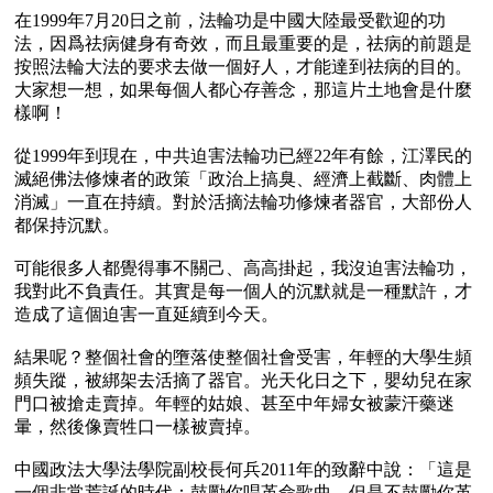
在1999年7月20日之前，法輪功是中國大陸最受歡迎的功
法，因爲祛病健身有奇效，而且最重要的是，祛病的前題是
按照法輪大法的要求去做一個好人，才能達到祛病的目的。
大家想一想，如果每個人都心存善念，那這片土地會是什麼
樣啊！

從1999年到現在，中共迫害法輪功已經22年有餘，江澤民的
滅絕佛法修煉者的政策「政治上搞臭、經濟上截斷、肉體上
消滅」一直在持續。對於活摘法輪功修煉者器官，大部份人
都保持沉默。

可能很多人都覺得事不關己、高高掛起，我沒迫害法輪功，
我對此不負責任。其實是每一個人的沉默就是一種默許，才
造成了這個迫害一直延續到今天。

結果呢？整個社會的墮落使整個社會受害，年輕的大學生頻
頻失蹤，被綁架去活摘了器官。光天化日之下，嬰幼兒在家
門口被搶走賣掉。年輕的姑娘、甚至中年婦女被蒙汗藥迷
暈，然後像賣牲口一樣被賣掉。

中國政法大學法學院副校長何兵2011年的致辭中說：「這是
一個非常荒誕的時代：鼓勵你唱革命歌曲，但是不鼓勵你革