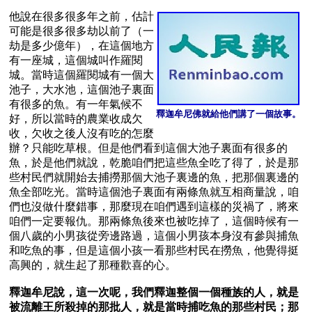
他說在很多很多年之前，估計
可能是很多很多劫以前了（一
劫是多少億年），在這個地方
有一座城，這個城叫作羅閱
城。當時這個羅閱城有一個大
池子，大水池，這個池子裏面
有很多的魚。有一年氣候不
釋迦牟尼佛就給他們講了一個故事。
好，所以當時的農業收成欠
收，欠收之後人沒有吃的怎麼
辦？只能吃草根。但是他們看到這個大池子裏面有很多的
魚，於是他們就說，乾脆咱們把這些魚全吃了得了，於是那
些村民們就開始去捕撈那個大池子裏邊的魚，把那個裏邊的
魚全部吃光。當時這個池子裏面有兩條魚就互相商量說，咱
們也沒做什麼錯事，那麼現在咱們遇到這樣的災禍了，將來
咱們一定要報仇。那兩條魚後來也被吃掉了，這個時候有一
個八歲的小男孩從旁邊路過，這個小男孩本身沒有參與捕魚
和吃魚的事，但是這個小孩一看那些村民在撈魚，他覺得挺
高興的，就生起了那種歡喜的心。

釋迦牟尼說，這一次呢，我們釋迦整個一個種族的人，就是
被流離王所殺掉的那批人，就是當時捕吃魚的那些村民；那