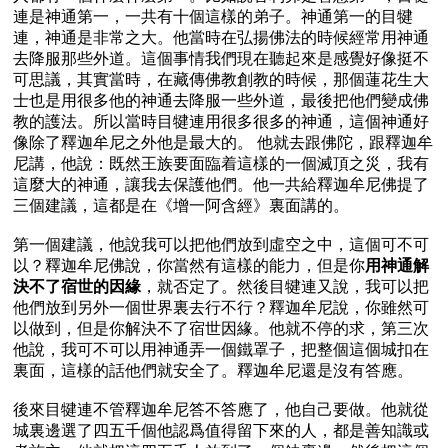
連是神通第一，一共有十個這樣的弟子。神通第一的目犍
連，神通是非常之大。他當時在弘揚佛法的時候經常用神通
去降服那些外道。這個事情我們現在聽起來是感覺好像挺不
可思議，其實當時，在藏傳佛教創教的時候，那個蓮花生大
士也是用很多他的神通去降服一些外道，最後把他們變成佛
教的護法。所以當時目犍連用很多很多的神通，這個神通好
像除了釋迦牟尼之外他是最大的。 他就去跟佛陀，跟釋迦牟
尼講，他說：既然王族要面臨着這樣的一個滅頂之災，我有
這麼大的神通，讓我去保護他們。他一共給釋迦牟尼佛提了
三個建議，這都是在《增一阿含經》裏面講的。

第一個建議，他說我可以把他們放到虛空之中，這個可不可
以？釋迦牟尼佛說，你當然有這樣的能力，但是你
用神通解
決不了宿世的因緣
，就否定了。然後目犍連又說，我可以把
他們放到另外一個世界裏去行不行？釋迦牟尼說，你雖然可
以做到，但是你解決不了宿世因緣。他就不停的求，第三次
他說，我可不可以用神通弄一個鐵罩子，把整個這個城扣在
裏面，這樣的話他們就安全了。釋迦牟尼還是沒有答應。

後來目犍連不管釋迦牟尼答不答應了，他自己要做。他就從
城裏邊選了四五千個他認爲值得留下來的人，都是善知識或