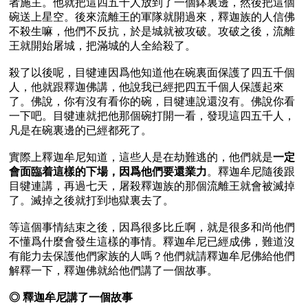
者施主。他就把這四五千人放到了一個鉢裏邊，然後把這個
碗送上星空。後來流離王的軍隊就開過來，釋迦族的人信佛
不殺生嘛，他們不反抗，於是城就被攻破。攻破之後，流離
王就開始屠城，把滿城的人全給殺了。

殺了以後呢，目犍連因爲他知道他在碗裏面保護了四五千個
人，他就跟釋迦佛講，他說我已經把四五千個人保護起來
了。佛說，你有沒有看你的碗，目犍連說還沒有。佛說你看
一下吧。目犍連就把他那個碗打開一看，發現這四五千人，
凡是在碗裏邊的已經都死了。

實際上釋迦牟尼知道，這些人是在劫難逃的，他們就是
一定
會面臨着這樣的下場，因爲他們要還業力
。釋迦牟尼隨後跟
目犍連講，再過七天，屠殺釋迦族的那個流離王就會被滅掉
了。滅掉之後就打到地獄裏去了。

等這個事情結束之後，因爲很多比丘啊，就是很多和尚他們
不懂爲什麼會發生這樣的事情。釋迦牟尼已經成佛，難道沒
有能力去保護他們家族的人嗎？他們就請釋迦牟尼佛給他們
解釋一下，釋迦佛就給他們講了一個故事。

◎ 釋迦牟尼講了一個故事