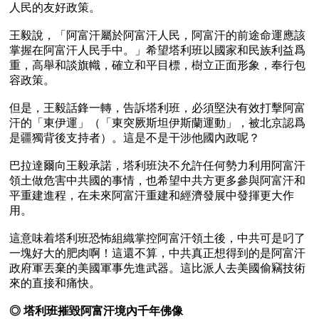
人民的友好政策。

王毅說，「阿富汗屬於阿富汗人民，阿富汗的前途命運應該
掌握在阿富汗人民手中。」希望塔利班以國家和民族利益爲
重，高舉和談旗幟，確立和平目標，樹立正面形象，奉行包
容政策。

但是，王毅話鋒一轉，告訴塔利班，必須堅決有效打擊阿富
汗的「東伊運」（「東突厥斯坦伊斯蘭運動」，被北京認爲
是疆獨背後支持者）。這是不是干涉他國內政呢？

巴拉達爾向王毅承諾，塔利班決不允許任何勢力利用阿富汗
領土做危害中共國的事情，也希望中共方更多參與阿富汗和
平重建進程，在未來阿富汗重建和經濟發展中發揮更大作
用。

這意味着塔利班恐怖組織掌控阿富汗領土後，中共可是叼了
一塊好大的肥肉啊！這還不算，中共真正想得到的是阿富汗
政府軍丟棄的美國軍事先進武器。這比派人去美國偷竊技術
來的直接和痛快。

◎ 塔利班摧毀阿富汗境內千年佛像