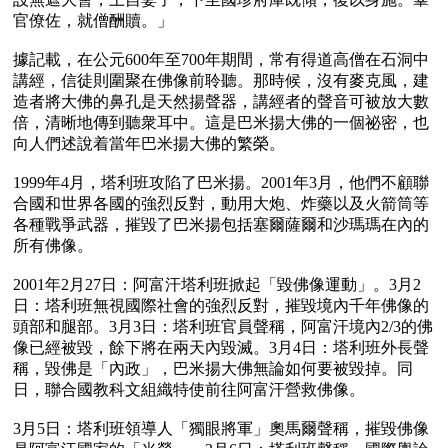
官僚佐，就僧酬贖。」

據記載，在公元600年至700年期間，常有得道高僧在石洞中
講經，信徒則圍聚在佛像前聆聽。那時候，沒有麥克風，建
造者將大佛的鼻孔是天然揚聲器，講經者的聲音可被放大數
倍，清晰地傳到聽衆耳中。這是巴米揚大佛的一個祕密，也
向人們述說着當年巴米揚大佛的繁榮。

1999年4月，塔利班攻陷了巴米揚。2001年3月，他們不顧聯
合國和世界各國的強烈反對，動用大炮、炸藥以及火箭筒等
各種戰爭武器，摧毀了巴米揚包括塞爾薩爾和沙瑪瑪在內的
所有佛像。

2001年2月27日：阿富汗塔利班掀起「毀佛像運動」。3月2
日：塔利班無視國際社會的強烈反對，摧毀境內千年佛像的
頭部和腿部。3月3日：塔利班官員聲稱，阿富汗境內2/3的佛
像已經被毀，餘下將在兩天內毀滅。3月4日：塔利班外長聲
稱，毀佛是「內政」，巴米揚大佛無論如何要被毀掉。同
日，聯合國教科文組織特使前往阿富汗營救佛像。

3月5日：塔利班領導人「獨眼將軍」奧馬爾聲稱，摧毀佛像