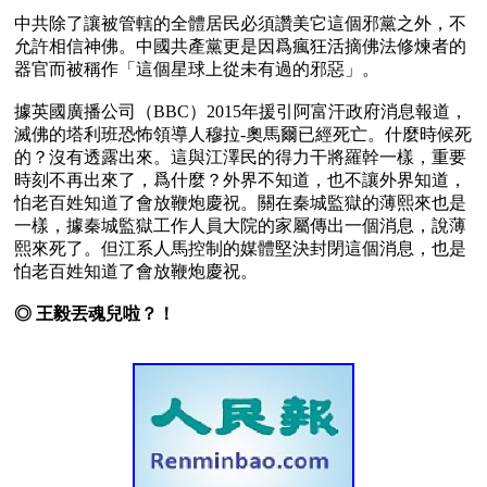
中共除了讓被管轄的全體居民必須讚美它這個邪黨之外，不
允許相信神佛。中國共產黨更是因爲瘋狂活摘佛法修煉者的
器官而被稱作「這個星球上從未有過的邪惡」。

據英國廣播公司（BBC）2015年援引阿富汗政府消息報道，
滅佛的塔利班恐怖領導人穆拉-奧馬爾已經死亡。什麼時候死
的？沒有透露出來。這與江澤民的得力干將羅幹一樣，重要
時刻不再出來了，爲什麼？外界不知道，也不讓外界知道，
怕老百姓知道了會放鞭炮慶祝。關在秦城監獄的薄熙來也是
一樣，據秦城監獄工作人員大院的家屬傳出一個消息，說薄
熙來死了。但江系人馬控制的媒體堅決封閉這個消息，也是
怕老百姓知道了會放鞭炮慶祝。

◎ 王毅丟魂兒啦？！