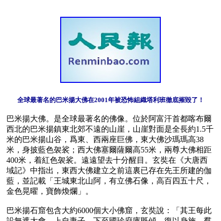
全球最著名的巴米揚大佛在2001年被恐怖組織塔利班徹底摧毀了！
巴米揚大佛。是全球最著名的佛像。位於阿富汗首都喀布爾
西北的巴米揚鎮東北郊不遠的山崖，山崖對面是全長約1.5千
米的巴米揚山谷，爲東、西兩座巨佛，東大佛沙瑪瑪高38
米，身披藍色袈裟；西大佛塞爾薩爾高55米，兩尊大佛相距
400米，着紅色袈裟。遠遠望去十分醒目。玄奘在《大唐西
域記》中指出，東西大佛建立之前這裏已存在先王所建的伽
藍，並記載「王城東北山阿，有立佛石像，高百四五十尺，
金色晃曜，寶飾煥爛」。

巴米揚石窟包含大約6000個大小佛窟，玄奘說：「其王每此
設無遮大會，上自妻子，下至國珍府庫既傾，復以身施。羣