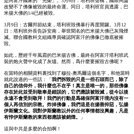
是阿富汗國家的「光榮」。3月6日：塔利班聲稱，國際輿論
改變不了佛像被毀的最終命運。同日，塔利班官員透露，巴
米揚大佛的1/4已經被毀。

3月9日：古爾邦節結束，塔利班毀佛暴行再度開鑼。3月12
日：塔利班外長告訴安南，舉世聞名的巴米揚大佛已灰飛煙
滅。聯合國教科文組織專員確認阿富汗的佛像已徹底被摧
毀。

如此，歷經千年風霜的巴米揚古佛，最終在阿富汗塔利班武
裝的炮火聲中化成了灰燼。然而，爲什麼要摧毀古佛呢？

在當時的相關資料裏找到了穆拉-奧馬爾這個名字，和他當時
就此說過的一些話：「
我們拆毀的只是一些石頭而已，除了
自己的信仰外，我什麼也不在乎！真主是唯一的，那些佛像
存在於此並受到敬奉是錯誤的，它們應該被毀滅，從今以後
永遠不會受到敬拜！我們的行動是爲確保阿富汗境內沒有一
個人再信別的宗教。炸掉佛像，我們這是在揚善抑惡，弘揚
伊斯蘭文化。我對伊斯蘭教以外的任何事情都沒興趣，凡是
有悖伊斯蘭教的東西都應該被銷燬。
」

這與中共是多麼的合拍啊！
