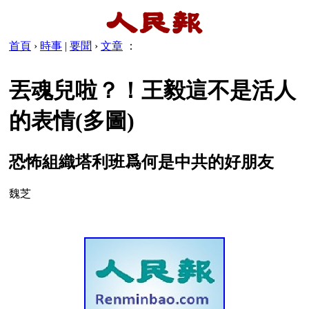
首頁
›
時事
|
要聞
›
文章
：
丟魂兒啦？！王毅這不是活人
的表情(多圖)
恐怖組織塔利班爲何是中共的好朋友
魏芝