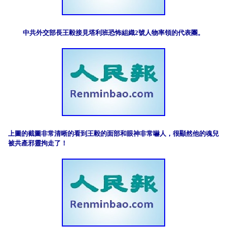
中共外交部長王毅接見塔利班恐怖組織2號人物率領的代表團。
上圖的截圖非常清晰的看到王毅的面部和眼神非常嚇人，很顯然他的魂兒
被共產邪靈拘走了！