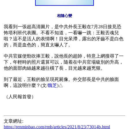
相隨心變
我看到一張超高清圖片，是中共外長王毅在7月28日接見恐
怖塔利班代表團。不看不知道，一看嚇一跳：王毅丟魂兒
啦？這不是活人的表情啊！目光呆滯，露出的牙齒不是白色
的，而是血色的，簡直太嚇人了。

中共官媒使勁吹捧王毅，說他長的超帥，特意上網搜尋了一
下，年輕時的照片還算可以，隨着在中共官場級別的升高，
他的面部肉絲越來越往橫了長，目光越來越兇狠。

到了最近，王毅的臉呈現死屍像。外交部長是中共的臉面
啊，這說明什麼？(文/
魏芝
)△

文章網址:
https://renminbao.com/rmb/articles/2021/8/23/73014b.html