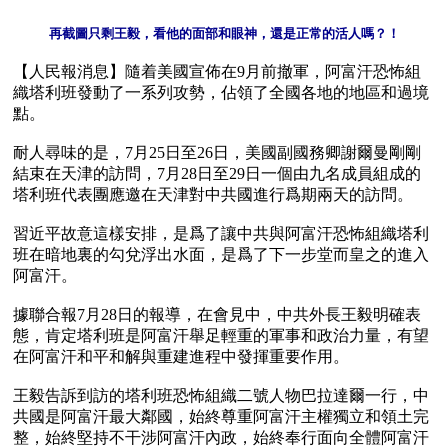
再截圖只剩王毅，看他的面部和眼神，還是正常的活人嗎？！
【人民報消息】隨着美國宣佈在9月前撤軍，阿富汗恐怖組
織塔利班發動了一系列攻勢，佔領了全國各地的地區和過境
點。

耐人尋味的是，7月25日至26日，美國副國務卿謝爾曼剛剛
結束在天津的訪問，7月28日至29日一個由九名成員組成的
塔利班代表團應邀在天津對中共國進行爲期兩天的訪問。

習近平故意這樣安排，是爲了讓中共與阿富汗恐怖組織塔利
班在暗地裏的勾兌浮出水面，是爲了下一步堂而皇之的進入
阿富汗。

據聯合報7月28日的報導，在會見中，中共外長王毅明確表
態，肯定塔利班是阿富汗舉足輕重的軍事和政治力量，有望
在阿富汗和平和解與重建進程中發揮重要作用。

王毅告訴到訪的塔利班恐怖組織二號人物巴拉達爾一行，中
共國是阿富汗最大鄰國，始終尊重阿富汗主權獨立和領土完
整，始終堅持不干涉阿富汗內政，始終奉行面向全體阿富汗