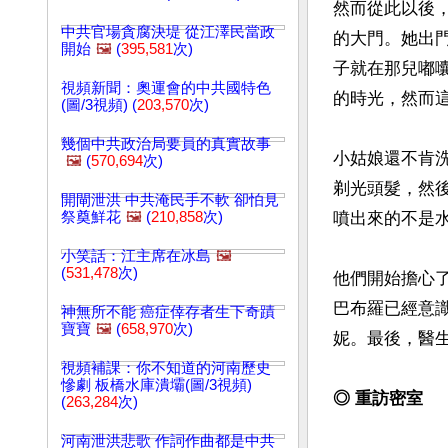
然而從此以後
中共官場貪腐決堤 從江澤民當政
的大門。她出
開始
🖼️
(
395,581
次)
子就在那兒嘟
視頻新聞：奧運會的中共國特色
的時光，然而這
(圖/3視頻) (
203,570
次)
幾個中共政治局要員的真實故事
小姑娘還不肯
🖼️
(
570,694
次)
剃光頭髮，然
開閘泄洪 中共淹民手不軟 卻怕見
祭奠鮮花
🖼️
(
210,858
次)
噴出來的不是
小笑話：江主席在冰島
🖼️
(
531,478
次)
他們開始擔心
巴布羅已經意
神無所不能 癌症倖存者生下奇蹟
寶寶
🖼️
(
658,970
次)
妮。最後，醫生
視頻補課：你不知道的河南歷史
慘劇 板橋水庫潰壩(圖/3視頻)
◎ 重訪密室
(
263,284
次)
河南泄洪悲歌 作詞作曲都是中共