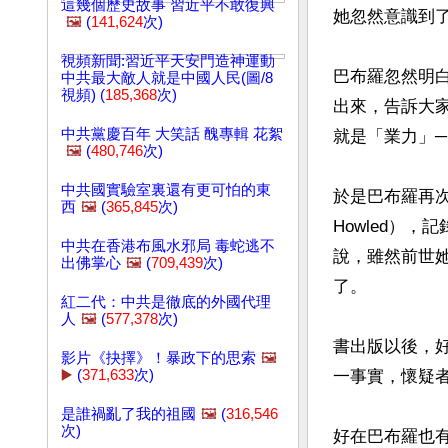
這幾個歷史故事 習近平不敢復興
她忽然意識到
🖼️
(
141,624
次)
視頻新聞:習近平天安門造神運動
巴布羅忽然明
中共最大敵人就是中國人民(圖/8
視頻) (
185,368
次)
出來，告訴大
中共黨慶百年 大笑話 醜專輯 花絮
就是「業力」─Ka
🖼️
(
480,746
次)
中共國實驗室裏還有更可怕的東
於是巴布羅再次提
西
🖼️
(
365,845
次)
Howled）
中共在香港布風水邪局 毒蛇逃不
說，雖然前世
出佛掌心
🖼️
(
709,439
次)
了。

紅二代：中共是徹底的外國代理
人
🖼️
(
577,378
次)
書出版以後，
影片《抉擇》！暴政下的思索
🖼️
▶️
(
371,633
次)
一事實，懷疑者
是誰禍亂了我的祖國
🖼️
(
316,546
次)
好在巴布羅也有