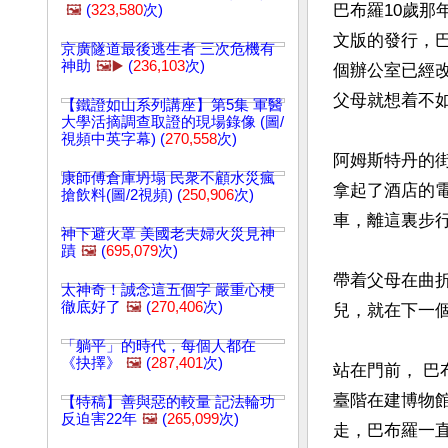
巴布羅10歲
🖼️
(
323,580
次)
文版的發行，
京廣隧道最後逃生者 三次危機有
神助
🖼️▶️
(
236,103
次)
個辦公室已經
父母就想着不如
【鐵證如山系列講座】第5集 軍醫
大學活摘調查取證的現場錄像 (圖/
視頻中英字幕) (
270,558
次)
阿姆斯特丹的
康師傅倉庫坍塌 民衆不顧水災瘋
拿起了酒店的
搶飲料(圖/2視頻) (
250,906
次)
車，離這裏步
神下避火罩 美國老夫婦火災見神
蹟
🖼️
(
695,079
次)
帶着父母在曲折
太神奇！誠念這五個字 嚴重心梗
徹底好了
🖼️
(
270,406
次)
兒，就在下一
「躺平」的時代，每個人都在
《抉擇》
🖼️
(
287,401
次)
站在門前， 
臺階在建博物
【特稿】善與惡的較量 記法輪功
反迫害22年
🖼️
(
265,099
次)
走，巴布羅一