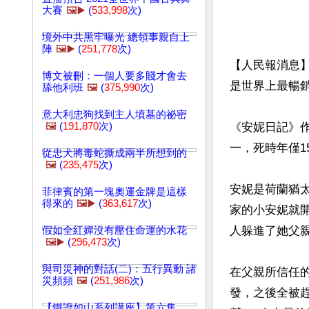
大賽
🖼️▶️
(
533,998
次)
境外中共黑牢曝光 總領事親自上
陣
🖼️▶️
(
251,778
次)
【人民報消息
博文被刪：一個人要多賤才會去
是世界上最暢銷
舔他利班
🖼️
(
375,990
次)
意大利忠狗找到主人墳墓的祕密
🖼️
(
191,870
次)
《安妮日記》作
一，死時年僅15
從忠犬將毒蛇撕成兩半所想到的
🖼️
(
235,475
次)
安妮是荷蘭猶太
菲律賓的第一塊奧運金牌是這樣
得來的
🖼️▶️
(
363,617
次)
家的小安妮就
人躲進了她父親奧
假如全紅嬋沒有壓住命運的水花
🖼️▶️
(
296,473
次)
與司災神的對話(二)：五行異動 諸
在父親所信任的
災頻頻
🖼️
(
251,986
次)
發，之後全被趕進
【鐵證如山系列講座】第六集