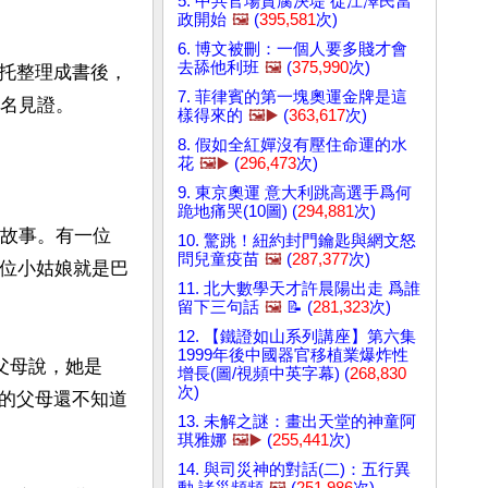
5. 中共官場貪腐決堤 從江澤民當
政開始
🖼️
(
395,581
次)
6. 博文被刪：一個人要多賤才會
去舔他利班
🖼️
(
375,990
次)
托整理成書後，
7. 菲律賓的第一塊奧運金牌是這
名見證。

樣得來的
🖼️▶️
(
363,617
次)
8. 假如全紅嬋沒有壓住命運的水
花
🖼️▶️
(
296,473
次)
9. 東京奧運 意大利跳高選手爲何
跪地痛哭(10圖) (
294,881
次)
的故事。有一位
10. 驚跳！紐約封門鑰匙與網文怒
問兒童疫苗
🖼️
(
287,377
次)
這位小姑娘就是巴
11. 北大數學天才許晨陽出走 爲誰
留下三句話
🖼️
📝 (
281,323
次)
12. 【鐵證如山系列講座】第六集
1999年後中國器官移植業爆炸性
父母說，她是
增長(圖/視頻中英字幕) (
268,830
次)
的父母還不知道
13. 未解之謎：畫出天堂的神童阿
琪雅娜
🖼️▶️
(
255,441
次)
14. 與司災神的對話(二)：五行異
動 諸災頻頻
🖼️
(
251,986
次)