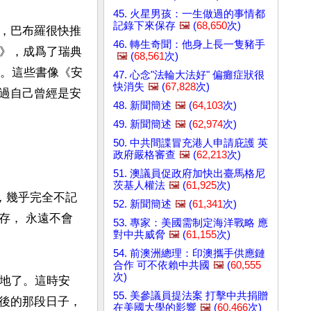
45. 火星男孩：一生做過的事情都
記錄下來保存
🖼️
(
68,650
次)
，巴布羅很快推
46. 轉生奇聞：他身上長一隻豬手
人》，成爲了瑞典
🖼️
(
68,561
次)
集。這些書像《安
47. 心念"法輪大法好" 偏癱症狀很
快消失
🖼️
(
67,828
次)
過自己曾經是安
48. 新聞簡述
🖼️
(
64,103
次)
49. 新聞簡述
🖼️
(
62,974
次)
50. 中共間諜冒充港人申請庇護 英
政府嚴格審查
🖼️
(
62,213
次)
51. 澳議員促政府加快出臺馬格尼
茨基人權法
🖼️
(
61,925
次)
，幾乎完全不記
52. 新聞簡述
🖼️
(
61,341
次)
存， 永遠不會
53. 專家：美國需制定海洋戰略 應
對中共威脅
🖼️
(
61,155
次)
54. 前澳洲總理：印澳攜手供應鏈
合作 可不依賴中共國
🖼️
(
60,555
次)
死地了。這時安
55. 美參議員提法案 打擊中共捐贈
後的那段日子，
在美國大學的影響
🖼️
(
60,466
次)