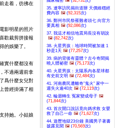
國家機密
🖼️
(
92,731
次)
前走着，彷彿在
35. 遼寧訪民揭街道辦 天價維穩經
費內容
🖼️
(
92,315
次)
36. 鄭州市民祭罹難者頭七 向官方
要真相
🖼️
(
92,086
次)
電影明星的照片
37. 我這才相信地震局長沒有胡說
喜歡裁剪拼接報
🖼️
(
82,742
次)
38. 火星男孩：地球時間被加速 1
得的娛樂了。

秒是1天
🖼️
(
77,257
次)
39. 病的背後有靈體？古今奇聞揭
曉人體祕密
🖼️
(
75,173
次)
確實什麼都沒有
40. 火星男孩：太陽系內各星球都
，不過兩週前拿
有史前文明
🖼️
(
72,484
次)
了爲什麼女兒對
41. 河南農民遭離奇"鬼火" 家中一
週失火逾40次
🖼️
(
72,119
次)
上曾經掛滿了相
42. 輪迴轉生 冤家變成母子
🖼️
(
71,844
次)
43. 首次開口說話竟向媽求救 女嬰
救了自己一命
🖼️
(
71,627
次)
支持她。小姑娘
44. 遊歷地獄23分鐘 美國男子著書
披露見聞
🖼️
(
70,569
次)