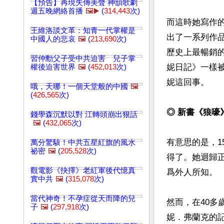
【預告】再現失傳美聲 神韻歌劇
週五晚網絡首播
🖼️▶️
(
314,443
次)
而這時她寫作
王維洛談文革：知青一代掌權是
出了一系列作
中國人的悲哀
🖼️
(
213,690
次)
歷史上最暢銷的
習仲勳父子受中共迫害 兒子掌
妮日記》一樣
權後迫害世界
🖼️
(
452,013
次)
妮這回事。

哦，天哪！一個天堂般的中國
🖼️
(
426,565
次)
◎ 新書《狼嚎
錢學森沉默以對 江轉頭崩出狠話
🖼️
(
432,065
次)
有意思的是，1
萬分驚駭！中共五星紅旗的風水
祕密
🖼️
(
205,528
次)
得了。她迴歸
觀電影《抉擇》老紅軍後代憶真
爲外人所知。

實中共
🖼️
(
315,078
次)
當代神奇！不孕症從天而降的兒
然而，在40
子
🖼️
(
297,918
次)
妮．弗蘭克的