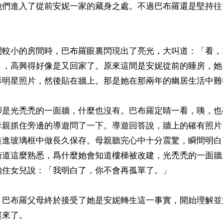
他們進入了從前安妮一家的藏身之處。不過巴布羅還是堅持往
間較小的房間時，巴布羅眼裏閃現出了亮光，大叫道：「看，
」，高興得好像是又回家了。原來這間是安妮從前的睡房，她
影明星照片，然後貼在牆上。那是她在那兩年的幽居生活中難
卻是光禿禿的一面牆，什麼也沒有。巴布羅定睛一看，咦，也
母親抓住旁邊的導遊問了一下。導遊回答說，牆上的確有照片
裝進玻璃框中做長久保存。母親聽完心中十分震驚，瞬間明白
街道這麼熟悉，爲什麼她會知道樓梯被改建，光禿禿的一面牆
住女兒說：「我明白了，你不會再孤單了。」

，巴布羅父母終於接受了她是安妮轉生這一事實，開始理解並
來了。
