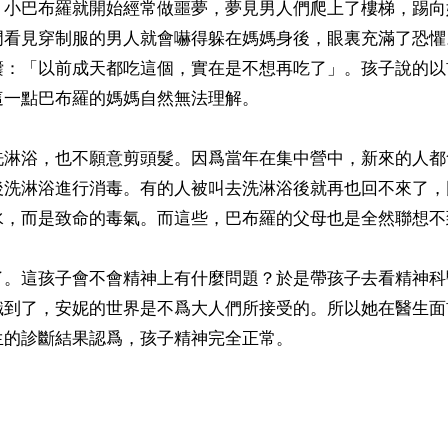
，小巴布羅就開始經常做噩夢，夢見男人們爬上了樓梯，踢向
門看見穿制服的男人就會嚇得躲在媽媽身後，眼裏充滿了恐懼
囔：「以前成天都吃這個，實在是不想再吃了」。孩子說的以
一點巴布羅的媽媽自然無法理解。

洗淋浴，也不願意剪頭髮。因爲當年在集中營中，新來的人都
後洗淋浴進行消毒。有的人被叫去洗淋浴後就再也回不來了，
水，而是致命的毒氣。而這些，巴布羅的父母也是全然聯想不
了。這孩子會不會精神上有什麼問題？於是帶孩子去看精神科
識到了，安妮的世界是不爲大人們所接受的。所以她在醫生面
的診斷結果認爲，孩子精神完全正常。
