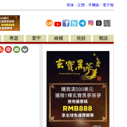
简体
-
正體
-
手機版
-
電子報
專題
寰宇
維權
視頻
雜談