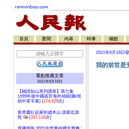
首頁
要聞
內幕
時事
幽默
2021年8月18日
我的前世是安
重點推薦文章
2021年8月18日
【鐵證如山系列講座】第七集
1999年後中國器官海外傾銷(圖/視
頻中英字幕) (
274,929
次)
靠曾慶紅起家的趙本山 誰親近誰
死
🖼️
(
337,116
次)
直播預告 2021全世界中國古典舞