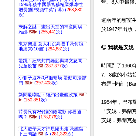
營。8人中最後
1999年後中國器官移植業爆炸性
增長(圖/視頻中英字幕) (
268,830
次)
這兩年的密室
未解之謎：畫出天堂的神童阿琪
於1947年出
雅娜
🖼️▶️
(
255,441
次)
東京奧運 意大利跳高選手爲何跪
◎ 我就是安妮
地痛哭(10圖) (
294,881
次)
驚跳！紐約封門鑰匙與網文怒問
時間到了196
兒童疫苗
🖼️
(
287,377
次)
7、8歲的小
小夥子逮260只癩蛤蟆 驚動司法部
門
🖼️▶️
(
397,408
次)
布羅·卡倫（Barbr
新聞最嘲點：紐約出臺蠢政策
🖼️
▶️
(
150,851
次)
1954年，巴
「安妮．弗蘭
片長只有2分鐘的微電影 你看過
嗎？
🖼️▶️
(
178,076
次)
安妮．弗蘭克是
北大數學天才許晨陽出走 爲誰留
下三句話
🖼️
📝 (
281,323
次)