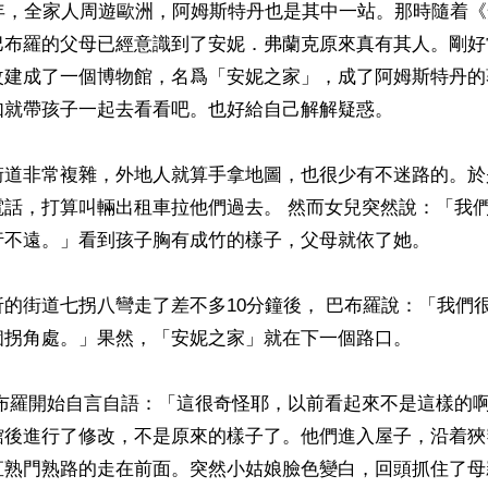
那年，全家人周遊歐洲，阿姆斯特丹也是其中一站。那時隨着
巴布羅的父母已經意識到了安妮．弗蘭克原來真有其人。剛好
改建成了一個博物館，名爲「安妮之家」，成了阿姆斯特丹的
就帶孩子一起去看看吧。也好給自己解解疑惑。

街道非常複雜，外地人就算手拿地圖，也很少有不迷路的。於
電話，打算叫輛出租車拉他們過去。 然而女兒突然說：「我
行不遠。」看到孩子胸有成竹的樣子，父母就依了她。

的街道七拐八彎走了差不多10分鐘後， 巴布羅說：「我們
個拐角處。」果然，「安妮之家」就在下一個路口。

巴布羅開始自言自語：「這很奇怪耶，以前看起來不是這樣的
館後進行了修改，不是原來的樣子了。他們進入屋子，沿着狹
直熟門熟路的走在前面。突然小姑娘臉色變白，回頭抓住了母