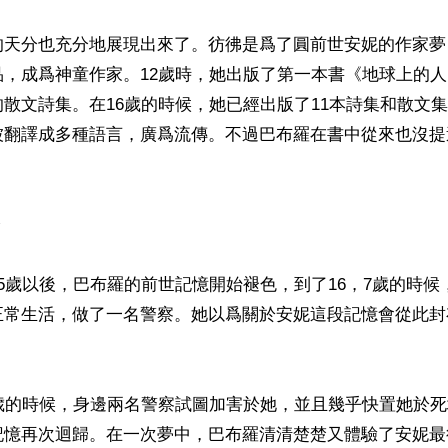
的天分也充分地展現出來了。彷彿是爲了圓前世安妮的作家夢
品，成爲神童作家。12歲時，她出版了第一本書《地球上的
散文詩集。在16歲的時候，她已經出版了11本詩集和散文
被翻譯成多種語言，廣爲流傳。不過巴布羅在書中從來也沒提
》
5歲以後，巴布羅的前世記憶開始褪色，到了16，7歲的時候
正常生活，做了一名警察。她以爲關於安妮這段記憶會從此封
多歲的時候，身邊兩名警察試圖加害於她，並且幾乎快置她於
記憶再次迴歸。在一次夢中，巴布羅清清楚楚又體驗了安妮最