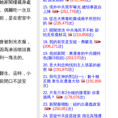
她家閣樓藏身處
15. 境外中共黑牢曝光 總領事親自
。偶爾吃一次豆
上陣
🖼️▶️
(
251,778
次)
前，是在密室中
16. 從忠犬將毒蛇撕成兩半所想到
的
🖼️
(
235,475
次)
17. 開閘泄洪 中共淹民手不軟 卻
怕見祭奠鮮花
🖼️
(
210,858
次)
會被剝光衣服，
18. 我的前世是安妮・弗蘭克
🖼️▶️
(
206,271
次)
因爲淋浴噴頭裏
19. 視頻新聞：奧運會的中共國特
到一塊去的。

色(圖/3視頻) (
203,570
次)
20. 意大利忠狗找到主人墳墓的祕
密
🖼️
(
191,870
次)
醫生。這時，小
21. 與司災神的對話(一)：數十種
前閉口不談安
災難 衆生在遭逢大劫
🖼️
(
191,856
次)
22. 片長只有2分鐘的微電影 你看
過嗎？
🖼️▶️
(
178,076
次)
23. 新聞最嘲點：紐約出臺蠢政策
🖼️▶️
(
150,851
次)
24. 質疑中共疫苗政策 湖北高飛遭