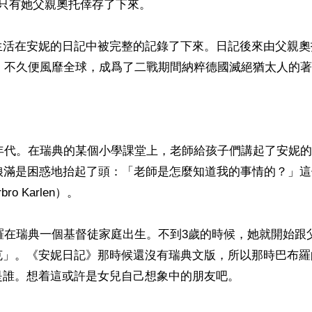
只有她父親奧托倖存了下來。

生活在安妮的日記中被完整的記錄了下來。日記後來由父親奧
版，不久便風靡全球，成爲了二戰期間納粹德國滅絕猶太人的著
0年代。在瑞典的某個小學課堂上，老師給孩子們講起了安妮
姑娘滿是困惑地抬起了頭：「老師是怎麼知道我的事情的？」
o Karlen）。

布羅在瑞典一個基督徒家庭出生。不到3歲的時候，她就開始跟
克」。《安妮日記》那時候還沒有瑞典文版，所以那時巴布羅
誰。想着這或許是女兒自己想象中的朋友吧。
