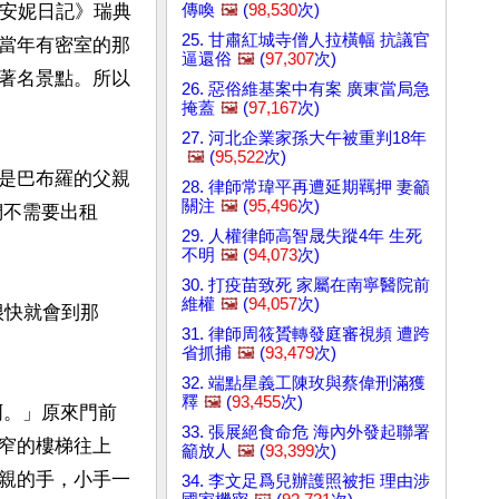
傳喚
🖼️
(
98,530
次)
《安妮日記》瑞典
25. 甘肅紅城寺僧人拉橫幅 抗議官
當年有密室的那
逼還俗
🖼️
(
97,307
次)
著名景點。所以
26. 惡俗維基案中有案 廣東當局急
掩蓋
🖼️
(
97,167
次)
27. 河北企業家孫大午被重判18年
🖼️
(
95,522
次)
是巴布羅的父親
28. 律師常瑋平再遭延期羈押 妻籲
關注
🖼️
(
95,496
次)
們不需要出租
29. 人權律師高智晟失蹤4年 生死
不明
🖼️
(
94,073
次)
30. 打疫苗致死 家屬在南寧醫院前
維權
🖼️
(
94,057
次)
很快就會到那
31. 律師周筱贇轉發庭審視頻 遭跨
省抓捕
🖼️
(
93,479
次)
32. 端點星義工陳玫與蔡偉刑滿獲
釋
🖼️
(
93,455
次)
啊。」原來門前
33. 張展絕食命危 海內外發起聯署
窄的樓梯往上
籲放人
🖼️
(
93,399
次)
親的手，小手一
34. 李文足爲兒辦護照被拒 理由涉