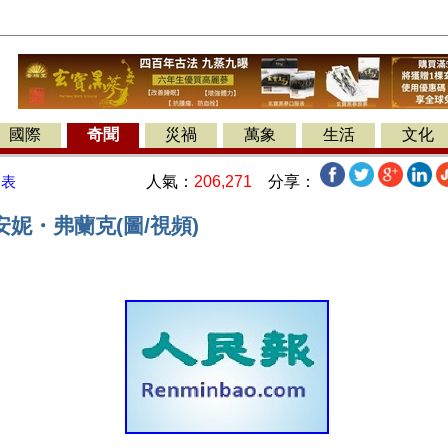
國際
奇聞
災禍
萬象
生活
文化
人氣：
206,271
分享：
發表
妮・弗蘭克(圖/視頻)