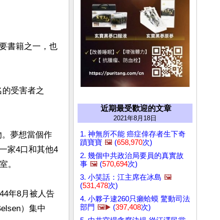
要書籍之一，也
著名的受害者之
近期最受歡迎的文章
2021年8月18日
1. 神無所不能 癌症倖存者生下奇
物。夢想當個作
蹟寶寶
🖼️
(
658,970
次)
一家4口和其他4
2. 幾個中共政治局要員的真實故
室。

事
🖼️
(
570,694
次)
3. 小笑話：江主席在冰島
🖼️
(
531,478
次)
4年8月被人告
4. 小夥子逮260只癩蛤蟆 驚動司法
部門
🖼️▶️
(
397,408
次)
lsen）集中