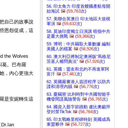
56. 印太角力 印度首艘國產航母開
始海試
🖼️
(
59,763
次)
57. 美聯合英澳日 印太地區大規模
把自己的故事說
軍演
🖼️
(
59,632
次)
些恩怨促成，這
58. 莫迪印度獨立日演講 暗指中共
是重大挑戰
🖼️
(
59,366
次)
59. 博明：中共竊取大量數據 編制
美國人的檔案
🖼️
(
58,926
次)
 Wolves 
60. 澳大利亞將制定澳洲版"馬格尼
茨基人權問責法"
🖼️
(
57,926
次)
糾葛。巴布羅
61. 英國：盟友和北約不再進軍阿
她，內心更強大
富汗
🖼️
(
57,461
次)
62. 英國嚴審港人簽證程序 以防共
諜和清理內賊
🖼️
(
56,776
次)
63. 憂竊密 比利時對中共國智能手
羅是安妮轉生這
機發間諜風險警告
🖼️
(
56,765
次)
64. 國資入股字節跳動 盧比奧籲拜
登封禁TikTok
🖼️
(
56,764
次)
65. 印太戰略里程碑時刻 英國成爲
東盟夥伴
🖼️
(
56,727
次)
Ian 