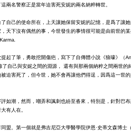
了這兩名警察正是當年迫害死安妮的兩名納粹轉世。

白了自己的使命所在，上天讓她保留安妮的記憶，是爲了讓她
家，天下沒有偶然的事，今世發生的事情很可能是由前世的某
rma.

起了筆，勇敢挖開傷疤，寫下了自傳體小說《狼嚎》（And the
，記錄了自己與安妮之間的淵源， 還有與那兩個納粹之間兩世的
她被迫害死了，但今世，她不會再讓他們得逞，因爲這一世的
好評如潮，然而，嘲弄和諷刺也紛至沓來，特別是，針對巴布
大有人在。

同盟。第一個就是弗吉尼亞大學醫學院伊恩·史蒂文森博士（Dr.