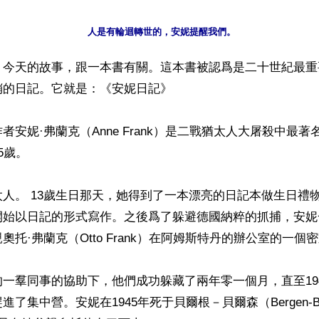
人是有輪迴轉世的，安妮提醒我們。
】今天的故事，跟一本書有關。這本書被認爲是二十世紀最重
的日記。它就是：《安妮日記》

者安妮·弗蘭克（Anne Frank）是二戰猶太人大屠殺中最
歲。

人。 13歲生日那天，她得到了一本漂亮的日記本做生日禮
開始以日記的形式寫作。之後爲了躲避德國納粹的抓捕，安妮
托·弗蘭克（Otto Frank）在阿姆斯特丹的辦公室的一個密
一羣同事的協助下，他們成功躲藏了兩年零一個月，直至194
了集中營。安妮在1945年死于貝爾根－貝爾森（Bergen-Be