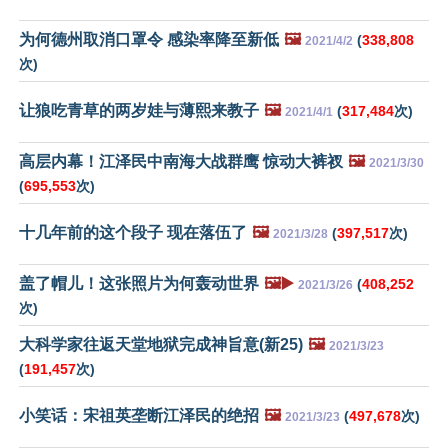
为何德州取消口罩令 感染率降至新低
🖼️
(
338,808
2021/4/2
次)
让狼吃青草的两岁娃与薄熙来教子
🖼️
(
317,484
次)
2021/4/1
高层内幕！江泽民中南海大战群鹰 惊动大裤衩
🖼️
2021/3/30
(
695,553
次)
十几年前的这个段子 现在落伍了
🖼️
(
397,517
次)
2021/3/28
盖了帽儿！这张照片为何轰动世界
🖼️▶️
(
408,252
2021/3/26
次)
大科学家往返天堂地狱完成神旨意(新25)
🖼️
2021/3/23
(
191,457
次)
小笑话：宋祖英垄断江泽民的绝招
🖼️
(
497,678
次)
2021/3/23