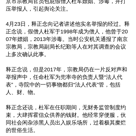
京市宗教局官员包庇假僧人杜军嫖娼、涉毒，并打
压举报人，引起舆论关注。

4月23日，释正念向记者讲述他实名举报的经过。释
正念说，假僧人杜军于1998年成为僧人，他曾于20
07年嫖娼，2013年涉毒。当时公安机关通报了南京
宗教局，宗教局副局长纪勤等人在对其调查的会议
上多次确认此事。

释正念说，但是2017年，宗教局仍在一片反对声和
举报声中，任命杜军为兜率寺的负责人暨“法人代
表”，寺院中的一切事物都归“法人代表”管，包括
人、财、物。

释正念还说，杜军在任职期间，无财务监管制度约
束，大肆挥霍信众供养的钱财。他经常穿便服，伙
同社会闲杂涉黑人员出入娱乐场所，过着极其糜烂
的世俗生活。
