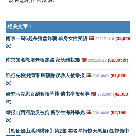
欢迎您的留言反馈。
相关文章：
南京一周6起杀猪盘诈骗 单身女性受骗
🖼️
(
35,945
2021/11/18
次)
南京知名教培老板跑路 家长维权难
🖼️
(
82,905
次)
2021/10/29
强行先检测病毒 医院贻误救人被举报
🖼️
(
91,026
2021/8/21
次)
研究马克思女副教授坠楼 遗书举报领导
🖼️
(
42,363
2021/8/7
次)
举报山西污染反被拘 留学生海外曝光
🖼️
(
92,156
2021/6/28
次)
【铁证如山系列讲座】第2集 实名举报惊天黑幕(图/视频中