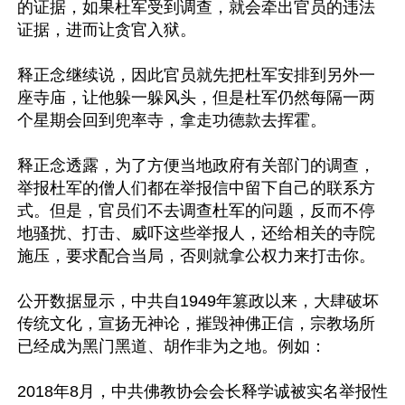
的证据，如果杜军受到调查，就会牵出官员的违法
证据，进而让贪官入狱。

释正念继续说，因此官员就先把杜军安排到另外一
座寺庙，让他躲一躲风头，但是杜军仍然每隔一两
个星期会回到兜率寺，拿走功德款去挥霍。

释正念透露，为了方便当地政府有关部门的调查，
举报杜军的僧人们都在举报信中留下自己的联系方
式。但是，官员们不去调查杜军的问题，反而不停
地骚扰、打击、威吓这些举报人，还给相关的寺院
施压，要求配合当局，否则就拿公权力来打击你。

公开数据显示，中共自1949年篡政以来，大肆破坏
传统文化，宣扬无神论，摧毁神佛正信，宗教场所
已经成为黑门黑道、胡作非为之地。例如：

2018年8月，中共佛教协会会长释学诚被实名举报性