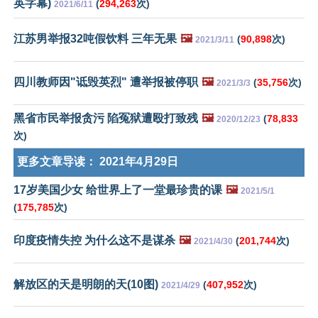
英字幕)
(
294,263
次)
2021/6/11
江苏男举报32吨假饮料 三年无果
🖼️
(
90,898
次)
2021/3/11
四川教师因"诋毁英烈" 遭举报被停职
🖼️
(
35,756
次)
2021/3/3
黑省市民举报贪污 陷冤狱遭殴打致残
🖼️
(
78,833
2020/12/23
次)
更多文章导读：
2021年4月29日
17岁美国少女 给世界上了一堂最珍贵的课
🖼️
2021/5/1
(
175,785
次)
印度疫情失控 为什么这不是谋杀
🖼️
(
201,744
次)
2021/4/30
解放区的天是明朗的天(10图)
(
407,952
次)
2021/4/29