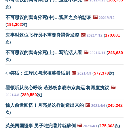
(
185,793
2021/4/13
次)
不可思议的离奇猝死(中)…观音之乡的悲哀
🖼️
2021/4/12
(
191,302
次)
失事时这位飞行员不需要脊梁骨发凉
🖼️
(
179,001
2021/4/12
次)
不可思议的离奇猝死(上)…写给活人看
🖼️
(
246,630
2021/4/11
次)
小笑话：江泽民与宋祖英看话剧
🖼️
(
577,378
次)
2021/4/9
霍顿听从良心呼唤 若孙杨参赛东京奥运 将再度抗议
🖼️
(
289,550
次)
2021/4/8
惊人前世回忆！月亮是这样制造出来的
🖼️
(
245,242
2021/4/4
次)
英美两国怪事 男子吃完薯片就醉倒
🖼️
(
175,363
次)
2021/4/3