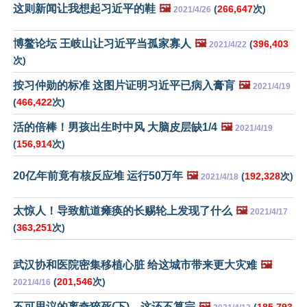
这则新闻让我想起习近平的鞋
🖼️
(
266,647
次)
2021/4/26
博鳌论坛 王岐山让习近平当孤家寡人
🖼️
(
396,403
2021/4/22
次)
按习仲勋的标准 这图片证明习近平已病入膏肓
🖼️
2021/4/19
(
466,422
次)
活的倍棒！男孩出生时中风 大脑皮层缺1/4
🖼️
2021/4/19
(
156,914
次)
20亿年前竟有核反应堆 运行50万年
🖼️
(
192,328
次)
2021/4/18
太惊人！导致航道瘫痪的长赐轮上发现了什么
🖼️
2021/4/17
(
363,251
次)
武汉协和医院密集移植心脏 给这城市带来更大灾难
🖼️
(
201,546
次)
2021/4/16
不可思议的离奇猝死(下)…这还不算完
🖼️