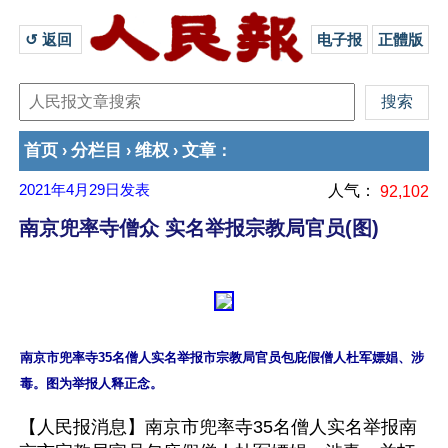
↺ 返回 
电子报
正體版
首页
分栏目
维权
文章
›
›
›
：
2021年4月29日
发表
人气：
92,102
南京兜率寺僧众 实名举报宗教局官员(图)
南京市兜率寺35名僧人实名举报市宗教局官员包庇假僧人杜军嫖娼、涉
【人民报消息】南京市兜率寺35名僧人实名举报南