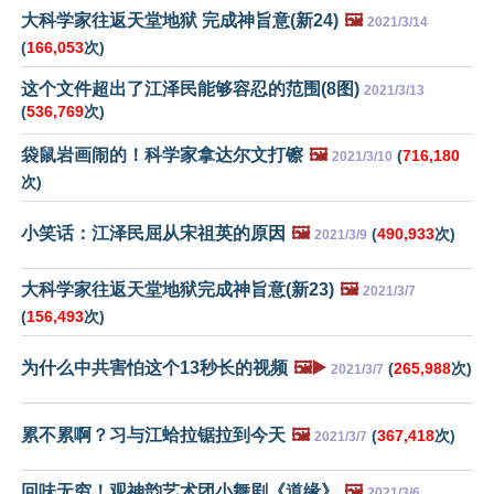
大科学家往返天堂地狱 完成神旨意(新24)
🖼️
2021/3/14
(
166,053
次)
这个文件超出了江泽民能够容忍的范围(8图)
2021/3/13
(
536,769
次)
袋鼠岩画闹的！科学家拿达尔文打镲
🖼️
(
716,180
2021/3/10
次)
小笑话：江泽民屈从宋祖英的原因
🖼️
(
490,933
次)
2021/3/9
大科学家往返天堂地狱完成神旨意(新23)
🖼️
2021/3/7
(
156,493
次)
为什么中共害怕这个13秒长的视频
🖼️▶️
(
265,988
次)
2021/3/7
累不累啊？习与江蛤拉锯拉到今天
🖼️
(
367,418
次)
2021/3/7
回味无穷！观神韵艺术团小舞剧《道缘》
🖼️
2021/3/6