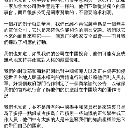
我們也知道，與中共支持的公司做生意和與一家公司、比如
一家加拿大公司做生意是不一樣的。他們不聽從於獨立的董
事會，而且很多公司是國家贊助的，不需要追求利潤。

一個好的例子就是華爲。我們已經不再假裝華爲是一個無辜
的電信公司，它只是來確保你能和你的朋友交談。我們以它
本來的面目來稱它——一個真正的國家安全威脅——而且我
們採取了相應的行動。

我們也知道，如果我們的公司在中國投資，他們可能有意或
無意地支持共產黨對人權的嚴重侵犯。

我們的財政部和商務部因此對中國領導人以及正在傷害和侵
犯世界各地人民基本權利的實體進行制裁並將他們列入黑名
單。好幾個政府部門合作制定了一個商業諮詢公告，以確保
我們的首席執行官了解他們的供應鏈在中國境內的運作情
況。

我們也知道，並不是所有的中國學生和僱員都是來這裏只是
爲了多掙一點錢或者多爲自己積累一些知識的正常學生或工
作人員，他們中有太多的人是來盜竊我們的知識產權並把它
們帶回自己的國家。
