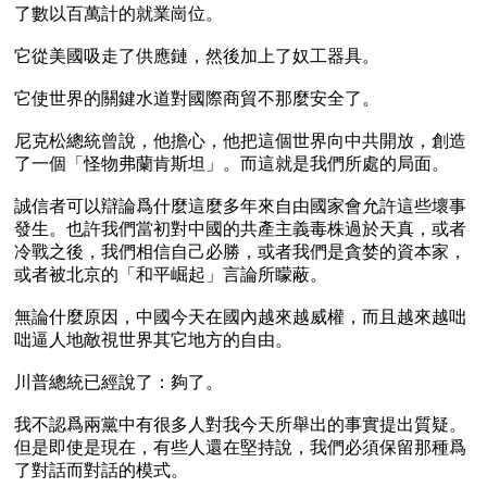
了數以百萬計的就業崗位。

它從美國吸走了供應鏈，然後加上了奴工器具。

它使世界的關鍵水道對國際商貿不那麼安全了。

尼克松總統曾說，他擔心，他把這個世界向中共開放，創造
了一個「怪物弗蘭肯斯坦」。而這就是我們所處的局面。

誠信者可以辯論爲什麼這麼多年來自由國家會允許這些壞事
發生。也許我們當初對中國的共產主義毒株過於天真，或者
冷戰之後，我們相信自己必勝，或者我們是貪婪的資本家，
或者被北京的「和平崛起」言論所矇蔽。

無論什麼原因，中國今天在國內越來越威權，而且越來越咄
咄逼人地敵視世界其它地方的自由。

川普總統已經說了：夠了。

我不認爲兩黨中有很多人對我今天所舉出的事實提出質疑。
但是即使是現在，有些人還在堅持說，我們必須保留那種爲
了對話而對話的模式。
