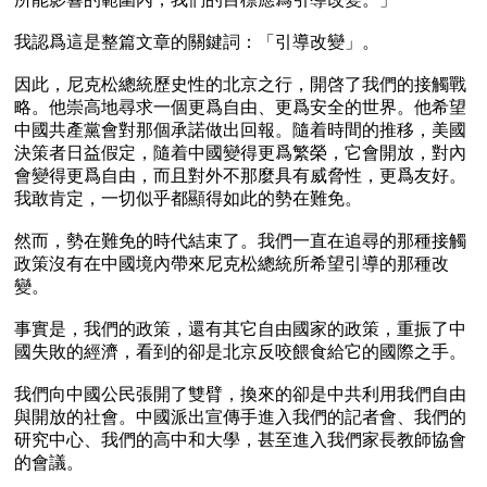
我認爲這是整篇文章的關鍵詞：「引導改變」。

因此，尼克松總統歷史性的北京之行，開啓了我們的接觸戰
略。他崇高地尋求一個更爲自由、更爲安全的世界。他希望
中國共產黨會對那個承諾做出回報。隨着時間的推移，美國
決策者日益假定，隨着中國變得更爲繁榮，它會開放，對內
會變得更爲自由，而且對外不那麼具有威脅性，更爲友好。
我敢肯定，一切似乎都顯得如此的勢在難免。

然而，勢在難免的時代結束了。我們一直在追尋的那種接觸
政策沒有在中國境內帶來尼克松總統所希望引導的那種改
變。

事實是，我們的政策，還有其它自由國家的政策，重振了中
國失敗的經濟，看到的卻是北京反咬餵食給它的國際之手。

我們向中國公民張開了雙臂，換來的卻是中共利用我們自由
與開放的社會。中國派出宣傳手進入我們的記者會、我們的
研究中心、我們的高中和大學，甚至進入我們家長教師協會
的會議。
