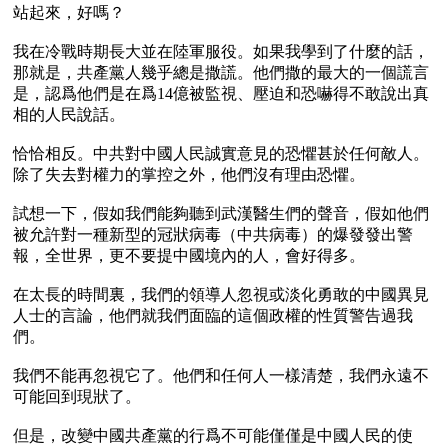
站起來，好嗎？

我在冷戰時期長大並在陸軍服役。如果我學到了什麼的話，
那就是，共產黨人幾乎總是撒謊。他們撒的最大的一個謊言
是，認爲他們是在爲14億被監視、壓迫和恐嚇得不敢說出真
相的人民說話。

恰恰相反。中共對中國人民誠實意見的恐懼甚於任何敵人。
除了失去對權力的掌控之外，他們沒有理由恐懼。

試想一下，假如我們能夠聽到武漢醫生們的聲音，假如他們
被允許對一種新型的冠狀病毒（中共病毒）的爆發發出警
報，全世界，更不要提中國境內的人，會好得多。

在太長的時間裏，我們的領導人忽視或淡化勇敢的中國異見
人士的言論，他們就我們面臨的這個政權的性質警告過我
們。

我們不能再忽視它了。他們和任何人一樣清楚，我們永遠不
可能回到現狀了。

但是，改變中國共產黨的行爲不可能僅僅是中國人民的使