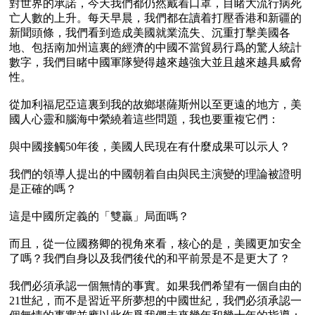
對世界的承諾，今天我們都仍然戴着口罩，目睹大流行病死
亡人數的上升。每天早晨，我們都在讀着打壓香港和新疆的
新聞頭條，我們看到造成美國就業流失、沉重打擊美國各
地、包括南加州這裏的經濟的中國不當貿易行爲的驚人統計
數字，我們目睹中國軍隊變得越來越強大並且越來越具威脅
性。

從加利福尼亞這裏到我的故鄉堪薩斯州以至更遠的地方，美
國人心靈和腦海中縈繞着這些問題，我也要重複它們：

與中國接觸50年後，美國人民現在有什麼成果可以示人？

我們的領導人提出的中國朝着自由與民主演變的理論被證明
是正確的嗎？

這是中國所定義的「雙贏」局面嗎？

而且，從一位國務卿的視角來看，核心的是，美國更加安全
了嗎？我們自身以及我們後代的和平前景是不是更大了？

我們必須承認一個無情的事實。如果我們希望有一個自由的
21世紀，而不是習近平所夢想的中國世紀，我們必須承認一