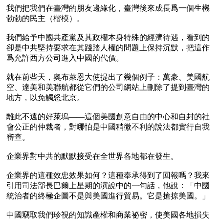
我們把我們在臺灣的朋友邊緣化，臺灣後來成長爲一個生機
勃勃的民主（楷模）。

我們給予中國共產黨及其政權本身特殊的經濟待遇，看到的
卻是中共堅持要求在其踐踏人權的問題上保持沉默，把這作
爲允許西方公司進入中國的代價。

就在前些天，奧布萊恩大使提出了幾個例子：萬豪、美國航
空、達美和美聯航都從它們的公司網站上刪除了提到臺灣的
地方，以免觸怒北京。

離此不遠的好萊塢——這個美國創意自由的中心和自封的社
會公正的仲裁者，對哪怕是中國稍微不利的說法都實行自我
審查。

企業界對中共的默默接受在全世界各地都在發生。

企業界的這種效忠效果如何？這種奉承得到了回報嗎？我來
引用司法部長巴爾上星期的演說中的一句話，他說：「中國
統治者的終極企圖不是與美國進行貿易。它是搶掠美國。」

中國竊取我們珍視的知識產權和商業祕密，使美國各地損失