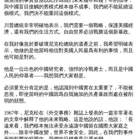
個無情的事實並應以此作爲我們未來幾年和幾十年的指導：
與中國盲目接觸的舊模式根本做不成事。我們絕不能延續這
個模式。我們決不能重回這個模式。

川普總統非常明確地表示，我們需要一個戰略，保護美國經
濟，還有我們的生活方式。自由世界必須戰勝這個新暴政。

在我好像急於要破壞尼克松總統的遺產之前，我希望明確表
示，他做的是他當時相信對美國人民最爲有利的事情，而且
他可能是對的。

他是一位出色的中國研究者、強悍的冷戰勇士，而且是中國
人民的仰慕者——我想我們大家都是。

必須要充分肯定的是，他認識到中國實在太重要了，不能被
忽視，即使當時的中國因爲自我施加的共產暴政而處在被削
弱的狀態。

1967年，尼克松在《外交事務》雜誌上發表的一篇非常著名
的文章中解釋了他的未來戰略。這是他說的話，他說：「長
遠來看，我們根本無法承受永遠讓中國留在國際大家庭之
外……除非中國改變，世界不會安全。因此，在我們對事件
所能影響的範圍內，我們的目標應爲引導改變。」
