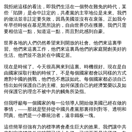
我拒絕這樣的看法，即我們生活在一個勢在難免的時代，某
些「陷阱」是命中註定的，共產黨的主宰地位是未來。我們
的做法並非註定要失敗，因爲美國並沒有在衰落。正如我今
年早些時候在慕尼黑所說的，自由世界仍在獲勝。我們只需
要相信這一點，知道這一點，而且對此感到自豪。

世界各地的人們仍然希望來到開放的社會。他們來這裏學
習。他們來這裏工作，他們來這裏爲他們的家庭開創美好的
生活。他們並不急於在中國定居。

現在是時候了。今天很高興來到這裏。時機很好。現在是自
由國家採取行動的時候了。不是每個國家都會以同樣的方式
應對中國的挑戰，他們也不應該如此。每個國家都必須自己
悟出如何保護自己的主權、如何保護自己的經濟繁榮以及如
何保護它的理念不被中共的觸角所染指。

但我呼籲每一個國家的每一位領導人開始做美國已經在做的
事情，——那就是堅持從中國共產黨那裏得到對等、透明和
問責。他們是一小夥統治者，遠非鐵板一塊。

這些簡單但強有力的標準將會產生巨大的效果。我們讓中共