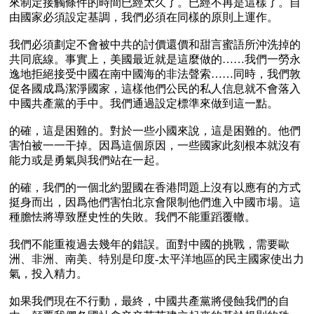
來制定接觸條件的時間已經太久了。已經不再是這樣了。自
由國家必須設定基調，我們必須在同樣的原則上運作。

我們必須劃定不會被中共的討價還價和甜言蜜語所沖洗掉的
共同底線。事實上，美國最近就是這麼做的……我們一勞永
逸地拒絕接受中國在南中國海的非法聲索……同時，我們敦
促各國成爲潔淨國家，這樣他們公民的私人信息就不會落入
中國共產黨的手中。我們通過設定標準來做到這一點。

的確，這是困難的。對於一些小國來說，這是困難的。他們
害怕被一一干掉。因爲這個原因，一些國家此刻根本就沒有
能力或是勇氣與我們站在一起。

的確，我們的一個北約盟國在香港問題上沒有以應有的方式
挺身而出，因爲他們害怕北京會限制他們進入中國市場。這
種膽怯將導致歷史性的失敗。我們不能重蹈覆轍。

我們不能重複過去幾年的錯誤。面對中國的挑戰，需要歐
洲、非洲、南美、特別是印度-太平洋地區的民主國家使出力
氣，投入精力。

如果我們現在不行動，最終，中國共產黨將侵蝕我們的自