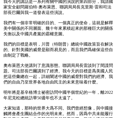
我今天的講話是一系列有關中國的演說的第四部分，我請國
家安全顧問羅伯特·奧布萊恩、聯調局局長克里斯·雷和司法
部長巴爾與我一道發表這些演說。

我們有一個非常明確的目的、一個真正的使命，這就是解釋
美中關係的不同層面、幾十年來累積起來的那種巨大的關係
失衡以及中國共產黨的霸權意圖。

我們的目標是表明，川普（特朗普）總統中國政策旨在解決
的、針對美國的威脅是顯而易見的，而且我們爲確保這些自
由制定了戰略。

奧布萊恩大使講到了意識形態。聯調局局長雷談到了間諜問
題。司法部長巴爾講到了經濟。我今天的目標是爲美國人民
把這些彙總在一起，詳細闡述中國的威脅對我們的經濟、我
們的自由乃至世界各地自由民主的未來意味着什麼。

明年將是基辛格博士祕密訪問中國半個世紀的一年，離2022
年尼克松總統訪華50週年也不太遠了。

大家知道，那時的世界大爲不同。我們曾經想像，與中國接
觸將會產生團結合作的光明未來。然而，因爲中共未能履行