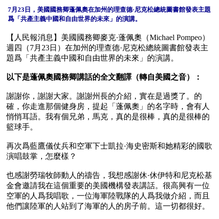
7月23日，美國國務卿蓬佩奧在加州的理查德·尼克松總統圖書館發表主題
爲「共產主義中國和自由世界的未來」的演講。
【人民報消息】美國國務卿麥克·蓬佩奧（Michael Pompeo）
週四（7月23日）在加州的理查德·尼克松總統圖書館發表主
題爲「共產主義中國和自由世界的未來」的演講。

以下是蓬佩奧國務卿講話的全文翻譯（轉自美國之音）：
謝謝你，謝謝大家。謝謝州長的介紹，實在是過獎了。的
確，你走進那個健身房，提起「蓬佩奧」的名字時，會有人
悄悄耳語。我有個兄弟，馬克，真的是很棒，真的是很棒的
籃球手。

再次爲藍鷹儀仗兵和空軍下士凱拉·海史密斯和她精彩的國歌
演唱鼓掌，怎麼樣？

也感謝勞瑞牧師動人的禱告，我想感謝休·休伊特和尼克松基
金會邀請我在這個重要的美國機構發表講話。很高興有一位
空軍的人爲我唱歌，一位海軍陸戰隊的人爲我做介紹，而且
他們讓陸軍的人站到了海軍的人的房子前。這一切都很好。
