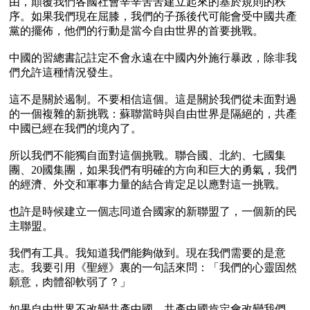
由，顛覆我們各國社會辛辛苦苦建立起來的基於規則的秩
序。如果我們現在屈膝，我們的子孫後代可能會受中國共產
黨的擺佈，他們的行動是當今自由世界的首要挑戰。

中國的習總書記註定不會永遠在中國內外施行暴政，除非我
們允許這種情況發生。

這不是關於遏制。不要相信這個。這是關於我們從未面對過
的一個複雜的新挑戰：蘇聯當時與自由世界是隔絕的，共產
中國已經在我們的境內了。

所以我們不能獨自面對這個挑戰。聯合國、北約、七國集
團、20國集團，如果我們有明確的方向和巨大的勇氣，我們
的經濟、外交和軍事力量的結合肯定足以應對這一挑戰。

也許是時候建立一個志同道合國家的新聯盟了，一個新的民
主聯盟。

我們有工具。我知道我們能夠做到。現在我們需要的是意
志。我要引用《聖經》裏的一句話來問：「我們的心靈固然
願意，肉體卻軟弱了？」

如果自由世界不改變共產中國，共產中國肯定會改變我們。