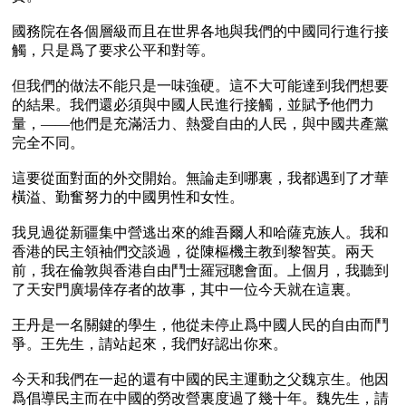
國務院在各個層級而且在世界各地與我們的中國同行進行接
觸，只是爲了要求公平和對等。

但我們的做法不能只是一味強硬。這不大可能達到我們想要
的結果。我們還必須與中國人民進行接觸，並賦予他們力
量，——他們是充滿活力、熱愛自由的人民，與中國共產黨
完全不同。

這要從面對面的外交開始。無論走到哪裏，我都遇到了才華
橫溢、勤奮努力的中國男性和女性。

我見過從新疆集中營逃出來的維吾爾人和哈薩克族人。我和
香港的民主領袖們交談過，從陳樞機主教到黎智英。兩天
前，我在倫敦與香港自由鬥士羅冠聰會面。上個月，我聽到
了天安門廣場倖存者的故事，其中一位今天就在這裏。

王丹是一名關鍵的學生，他從未停止爲中國人民的自由而鬥
爭。王先生，請站起來，我們好認出你來。

今天和我們在一起的還有中國的民主運動之父魏京生。他因
爲倡導民主而在中國的勞改營裏度過了幾十年。魏先生，請