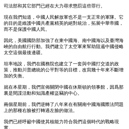
司法部和其它部門已經在大力尋求懲罰這些罪行。

現在我們知道，中國人民解放軍也不是一支正常的軍隊。它
的目的是維護中國共產黨精英的絕對統治，拓展中華帝國，
而不是保護中國人民。

因此，美國國防部加強了在東中國海、南中國海以及臺灣海
峽的自由航行行動。我們建立了太空軍來幫助阻遏中國侵略
太空這個最後邊疆。

坦率地說，我們在國務院也建立了一套與中國打交道的政
策，推動川普總統的公平對等的目標，改寫幾十年來不斷增
加的失衡。

就在本星期，我們宣佈關閉中國在休斯頓的領事館，因爲那
裏是間諜活動和知識產權盜竊的中心。

兩個星期前，我們逆轉了八年來在有關南中國海國際法問題
上的那種右臉被打轉過左臉的做法。

我們已經呼籲中國使其核能力符合我們這個時代的戰略現
實。
