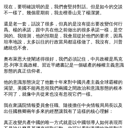
現在，要明確說明的是，我們會堅持對話。但是如今的交談
不一樣了。幾個星期前，我去檀香山見了楊潔篪。

還是老一套，話說了很多，但真的是沒有提出要改變任何行
爲。楊的承諾，跟中共在他之前做出的很多承諾一樣，是空
洞的。我猜測，他的預期是，我會屈從於他們的要求，因爲
坦率地說，太多以往的行政當局都這樣做了。我沒有。川普
總統也不會。

奧布萊恩大使闡述得很好，我們必須記住，中共政權是馬克
思-列寧主義政權。習近平總書記是一個破產的極權主義意識
形態的真正信仰者。

他的意識形態決定了他數十年來對中國共產主義全球霸權的
渴望。美國不能再忽視我們兩國之間政治和意識形態的根本
不同了，就像中共從來也沒有忽視它們一樣。

我在衆議院情報委員會任職、隨後擔任中央情報局局長以及
出任國務卿兩年多來的經歷讓我有了這樣的核心理解：

真正改變共產中國的唯一方式就是以中國領導人如何表現而