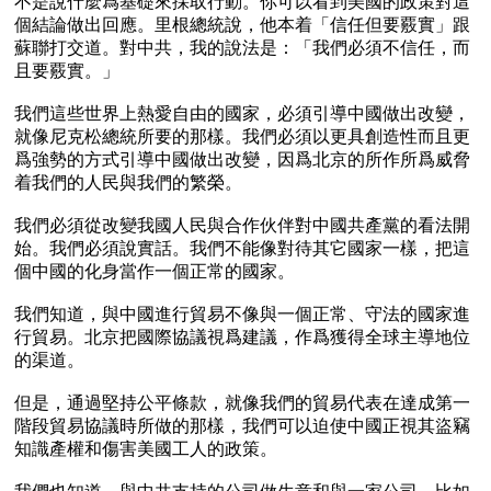
不是說什麼爲基礎來採取行動。你可以看到美國的政策對這
個結論做出回應。里根總統說，他本着「信任但要覈實」跟
蘇聯打交道。對中共，我的說法是：「我們必須不信任，而
且要覈實。」

我們這些世界上熱愛自由的國家，必須引導中國做出改變，
就像尼克松總統所要的那樣。我們必須以更具創造性而且更
爲強勢的方式引導中國做出改變，因爲北京的所作所爲威脅
着我們的人民與我們的繁榮。

我們必須從改變我國人民與合作伙伴對中國共產黨的看法開
始。我們必須說實話。我們不能像對待其它國家一樣，把這
個中國的化身當作一個正常的國家。

我們知道，與中國進行貿易不像與一個正常、守法的國家進
行貿易。北京把國際協議視爲建議，作爲獲得全球主導地位
的渠道。

但是，通過堅持公平條款，就像我們的貿易代表在達成第一
階段貿易協議時所做的那樣，我們可以迫使中國正視其盜竊
知識產權和傷害美國工人的政策。
