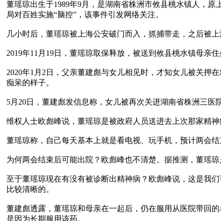
董瑶琼出生于1989年9月，是湖南省株洲市攸县桃水镇人，原
局对百姓实施“脑控”，该事件引发网络关注。

几小时后，董瑶琼被上海公安破门而入，抓捕带走，之后被上海
2019年11月19日，董瑶琼取保释放，被送到攸县桃水镇母亲住
2020年1月2日，父亲董建彪与女儿相见时，才知女儿被关
痴呆的样子。

5月20日，董建彪发信息称，女儿被再次关进湖南省株洲三医院
维权人士欧彪峰说，董瑶琼是被政府人员送进去上次那家精神
董瑶琼称，自己每天基本上就是看电视、玩手机，预计两会结
为何两会结束后可能出院？欧彪峰也不清楚。据推测，董瑶琼是
至于董瑶琼现在有没有被诊断出精神病？欧彪峰说，这是我们
比较清晰的。

董建彪透露，董瑶琼和母亲在一起后，仍在服用从医院带回的名叫
是因为长期服用该药。
