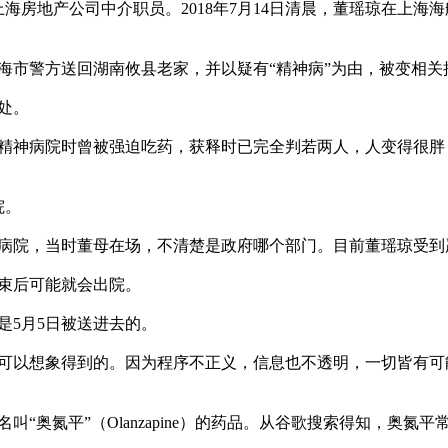
上海房地产公司中介职员。2018年7月14日清晨，董瑶琼在上
市警方送回湖南攸县老家，并以疑有“精神病”为由，被变相关
处。

押在精神病院时曾被强迫吃药，获释时已完全判若两人，人变得很
。

病院，当时董母在场，不清楚是政府哪个部门。目前董瑶琼受到
束后可能就会出院。

5月5日被送进去的。

可以想象得到的。因为程序不正义，信息也不透明，一切皆有可
“奥氮平”（Olanzapine）的药品。从谷歌搜索得知，奥