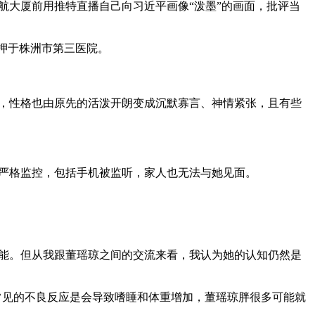
海海航大厦前用推特直播自己向习近平画像“泼墨”的画面，批评当
押于株洲市第三医院。

胖，性格也由原先的活泼开朗变成沉默寡言、神情紧张，且有些
严格监控，包括手机被监听，家人也无法与她见面。

能。但从我跟董瑶琼之间的交流来看，我认为她的认知仍然是
氮平常见的不良反应是会导致嗜睡和体重增加，董瑶琼胖很多可能就