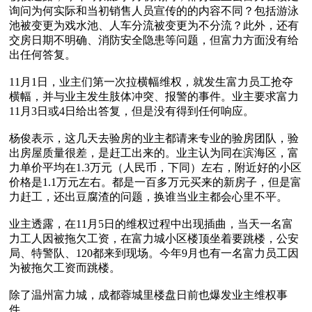
询问为何实际和当初销售人员宣传的的内容不同？包括游泳
池被变更为戏水池、人车分流被变更为不分流？此外，还有
交房日期不明确、消防安全隐患等问题，但富力方面没有给
出任何答复。

11月1日，业主们第一次拉横幅维权，就发生富力员工抢夺
横幅，并与业主发生肢体冲突、报警的事件。业主要求富力
11月3日或4日给出答复，但是没有得到任何响应。

杨俊表示，这几天去验房的业主都请来专业的验房团队，验
出房屋质量很差，是赶工出来的。业主认为同在滨海区，富
力单价平均在1.3万元（人民币，下同）左右，附近好的小区
价格是1.1万元左右。都是一百多万元买来的新房子，但是富
力赶工，还出豆腐渣的问题，换谁当业主都会心里不平。

业主透露，在11月5日的维权过程中出现插曲，当天一名富
力工人因被拖欠工资，在富力城小区楼顶坐着要跳楼，公安
局、特警队、120都来到现场。今年9月也有一名富力员工因
为被拖欠工资而跳楼。

除了温州富力城，成都蓉城里楼盘日前也爆发业主维权事
件。
