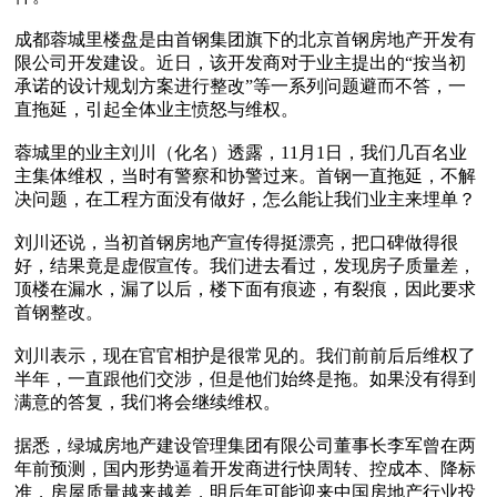
成都蓉城里楼盘是由首钢集团旗下的北京首钢房地产开发有
限公司开发建设。近日，该开发商对于业主提出的“按当初
承诺的设计规划方案进行整改”等一系列问题避而不答，一
直拖延，引起全体业主愤怒与维权。

蓉城里的业主刘川（化名）透露，11月1日，我们几百名业
主集体维权，当时有警察和协警过来。首钢一直拖延，不解
决问题，在工程方面没有做好，怎么能让我们业主来埋单？

刘川还说，当初首钢房地产宣传得挺漂亮，把口碑做得很
好，结果竟是虚假宣传。我们进去看过，发现房子质量差，
顶楼在漏水，漏了以后，楼下面有痕迹，有裂痕，因此要求
首钢整改。

刘川表示，现在官官相护是很常见的。我们前前后后维权了
半年，一直跟他们交涉，但是他们始终是拖。如果没有得到
满意的答复，我们将会继续维权。

据悉，绿城房地产建设管理集团有限公司董事长李军曾在两
年前预测，国内形势逼着开发商进行快周转、控成本、降标
准，房屋质量越来越差，明后年可能迎来中国房地产行业投