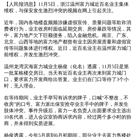
【人民报消息】11月5日，浙江温州富力城近百名业主集体
维权，与保安发生激烈冲突的视频在网上引起关注。

近年，国内各地楼盘频频涉嫌虚假宣传、质量问题等欺诈消
费者行为，业主收房时面临延期交房、房价暴跌等情况，其
中，富力地产欠下巨额债务，陷入金融危机。南京、广东、
北京、山西等地的富力地产都曾有业主因房屋质量和虚假宣
传等问题集体进行维权。近日，近百名业主在温州富力城门
前维权，并发生激烈冲突。

温州龙湾滨海富力城业主杨俊（化名）透露，11月5日是第
一批某栋楼交房日。当天有近百名业主再次来到富力城门
口，要求富力开发商给出答复。业主们在门口等待了3个小
时，无人理会。

在等待期间，业主手举写有诉求的牌子，口喊“不整改，不
收房”的口号。富力派出保安抢夺业主手中的牌子，并发生
肢体冲突。事件升级后，富力一名负责人出面要求业主选出
10名代表，进入会议室协商诉求内容，经过两个多小时的协
商，并未得到实质进展。

杨俊透露，今年5月底到6月初期间，部分业主去富力售楼处